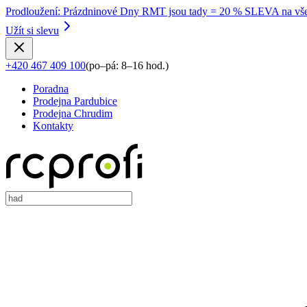
Prodloužení
:
Prázdninové Dny RMT jsou tady = 20 % SLEVA na vše
Užít si slevu
+420 467 409 100
(
po–pá: 8–16 hod.
)
Poradna
Prodejna Pardubice
Prodejna Chrudim
Kontakty