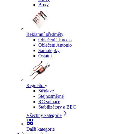
Boxy
Reklamní předměty
Oblečení Traxxas
Oblečení Antonio
Samolepky
Ostatní
Regulátory
Střídavé
Stejnosměrné
RC spínače
Stabilizátory a BEC
Všechny kategorie
Další kategorie