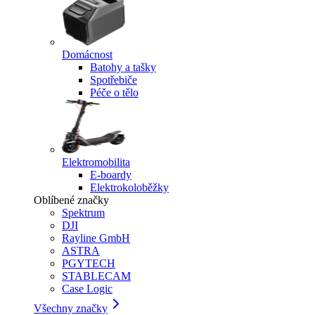
Domácnost
Batohy a tašky
Spotřebiče
Péče o tělo
Elektromobilita
E-boardy
Elektrokoloběžky
Oblíbené značky
Spektrum
DJI
Rayline GmbH
ASTRA
PGYTECH
STABLECAM
Case Logic
Všechny značky