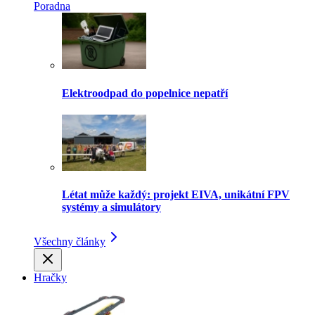
Poradna
Elektroodpad do popelnice nepatří
Létat může každý: projekt EIVA, unikátní FPV
systémy a simulátory
Všechny články
Hračky