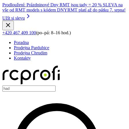
Prodloužení
:
Prázdninové Dny RMT jsou tady = 20 % SLEVA na
vše od RMT models s kódem DNYRMT platí až do pátku 7. srpna!
Užít si slevu
+420 467 409 100
(
po–pá: 8–16 hod.
)
Poradna
Prodejna Pardubice
Prodejna Chrudim
Kontakty