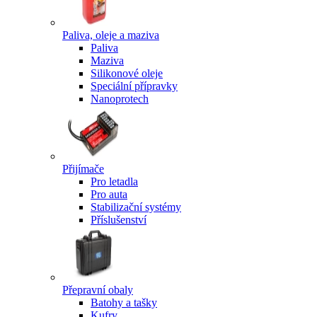
Paliva, oleje a maziva
Paliva
Maziva
Silikonové oleje
Speciální přípravky
Nanoprotech
Přijímače
Pro letadla
Pro auta
Stabilizační systémy
Příslušenství
Přepravní obaly
Batohy a tašky
Kufry