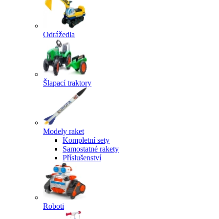
Odrážedla
Šlapací traktory
Modely raket
Kompletní sety
Samostatné rakety
Příslušenství
Roboti