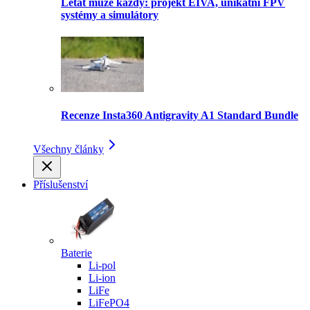
Létat může každý: projekt EIVA, unikátní FPV
systémy a simulátory
Recenze Insta360 Antigravity A1 Standard Bundle
Všechny články
Příslušenství
Baterie
Li-pol
Li-ion
LiFe
LiFePO4