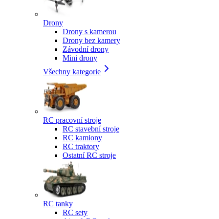
Drony
Drony s kamerou
Drony bez kamery
Závodní drony
Mini drony
Všechny kategorie
RC pracovní stroje
RC stavební stroje
RC kamiony
RC traktory
Ostatní RC stroje
RC tanky
RC sety