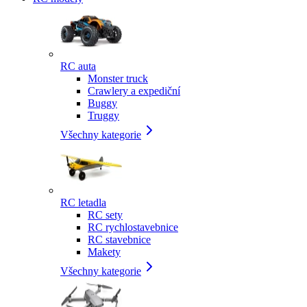
RC auta
Monster truck
Crawlery a expediční
Buggy
Truggy
Všechny kategorie
RC letadla
RC sety
RC rychlostavebnice
RC stavebnice
Makety
Všechny kategorie