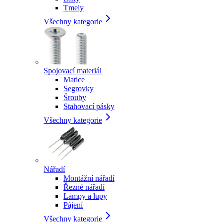
Tmely
Všechny kategorie
Spojovací materiál
Matice
Segrovky
Šrouby
Stahovací pásky
Všechny kategorie
Nářadí
Montážní nářadí
Řezné nářadí
Lampy a lupy
Pájení
Všechny kategorie