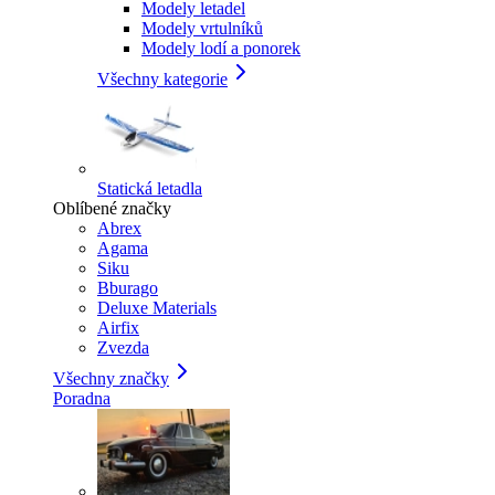
Modely letadel
Modely vrtulníků
Modely lodí a ponorek
Všechny kategorie
Statická letadla
Oblíbené značky
Abrex
Agama
Siku
Bburago
Deluxe Materials
Airfix
Zvezda
Všechny značky
Poradna