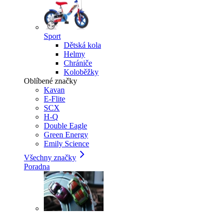
Sport
Dětská kola
Helmy
Chrániče
Koloběžky
Oblíbené značky
Kavan
E-Flite
SCX
H-Q
Double Eagle
Green Energy
Emily Science
Všechny značky
Poradna