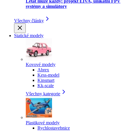
Létat může každý: projekt EIVA, unikátní FPV
systémy a simulátory
Všechny články
Statické modely
Kovové modely
Abrex
Kess-model
Kinsmart
Kk-scale
Všechny kategorie
Plastikové modely
Rychlostavebnice