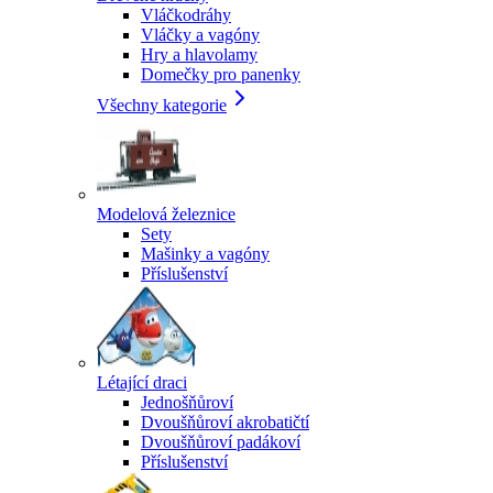
Vláčkodráhy
Vláčky a vagóny
Hry a hlavolamy
Domečky pro panenky
Všechny kategorie
Modelová železnice
Sety
Mašinky a vagóny
Příslušenství
Létající draci
Jednošňůroví
Dvoušňůroví akrobatičtí
Dvoušňůroví padákoví
Příslušenství