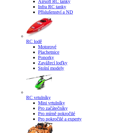
Airsoft RC tanky
Infra RC tanky
Příslušenství a ND
RC lodě
Motorové
Plachetnice
Ponorky
Zavážecí loďky
Stolní modely
RC vrtulníky
Mini vrtulníky
Pro začátečníky
Pro mírně pokročilé
Pro pokročilé a experty