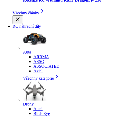
Recenze RC vrtulníku RMT DragonFly 250
Všechny články
RC náhradní díly
Auta
ARRMA
ASSO
ASSOCIATED
Axial
Všechny kategorie
Drony
Autel
Birds Eye