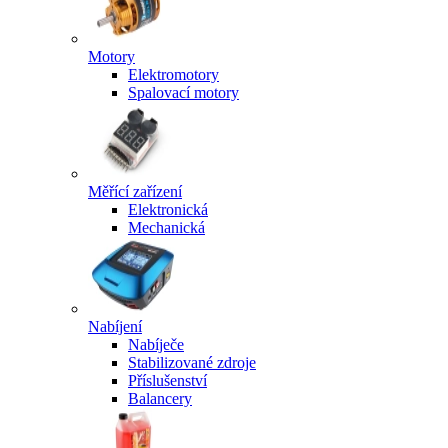
Motory
Elektromotory
Spalovací motory
Měřící zařízení
Elektronická
Mechanická
Nabíjení
Nabíječe
Stabilizované zdroje
Příslušenství
Balancery