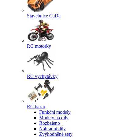
Stavebnice CaDa
RC motorky
RC vychytávky
RC bazar
Funkční modely
Modely na díly
Rozbaleno
Náhradní díly
Zvýhodněné sety