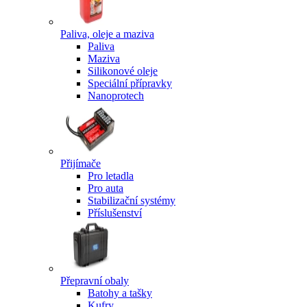
Paliva, oleje a maziva
Paliva
Maziva
Silikonové oleje
Speciální přípravky
Nanoprotech
Přijímače
Pro letadla
Pro auta
Stabilizační systémy
Příslušenství
Přepravní obaly
Batohy a tašky
Kufry