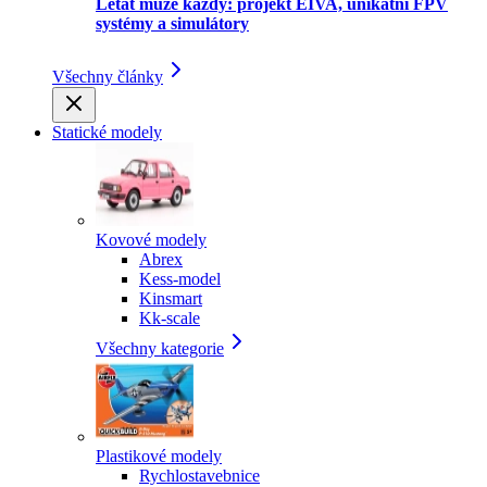
Létat může každý: projekt EIVA, unikátní FPV
systémy a simulátory
Všechny články
Statické modely
Kovové modely
Abrex
Kess-model
Kinsmart
Kk-scale
Všechny kategorie
Plastikové modely
Rychlostavebnice