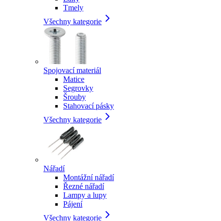
Tmely
Všechny kategorie
Spojovací materiál
Matice
Segrovky
Šrouby
Stahovací pásky
Všechny kategorie
Nářadí
Montážní nářadí
Řezné nářadí
Lampy a lupy
Pájení
Všechny kategorie