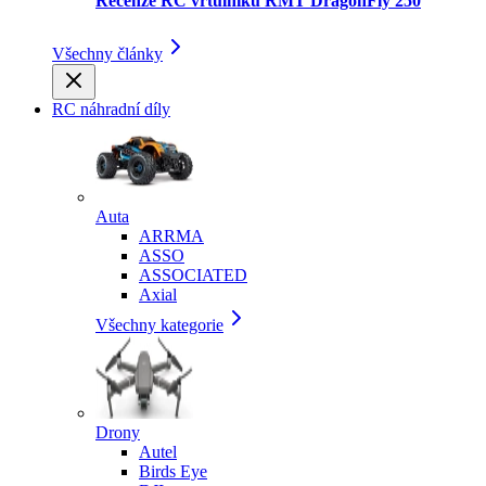
Recenze RC vrtulníku RMT DragonFly 250
Všechny články
RC náhradní díly
Auta
ARRMA
ASSO
ASSOCIATED
Axial
Všechny kategorie
Drony
Autel
Birds Eye