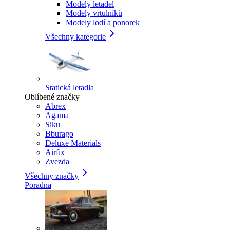
Modely letadel
Modely vrtulníků
Modely lodí a ponorek
Všechny kategorie
Statická letadla
Oblíbené značky
Abrex
Agama
Siku
Bburago
Deluxe Materials
Airfix
Zvezda
Všechny značky
Poradna