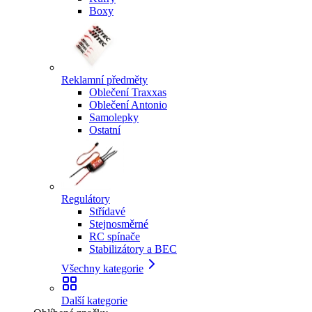
Boxy
Reklamní předměty
Oblečení Traxxas
Oblečení Antonio
Samolepky
Ostatní
Regulátory
Střídavé
Stejnosměrné
RC spínače
Stabilizátory a BEC
Všechny kategorie
Další kategorie