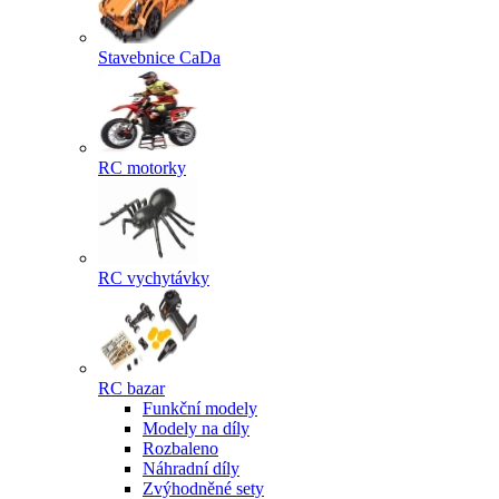
Stavebnice CaDa
RC motorky
RC vychytávky
RC bazar
Funkční modely
Modely na díly
Rozbaleno
Náhradní díly
Zvýhodněné sety