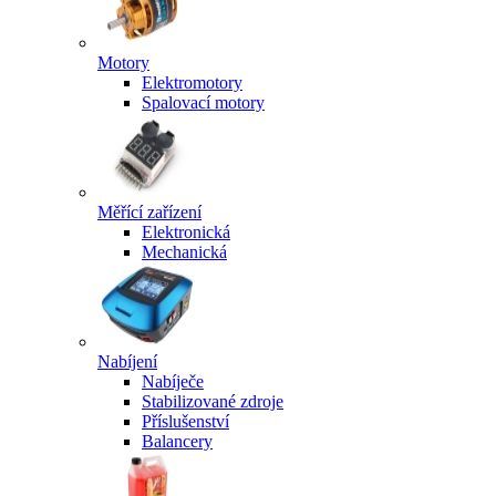
Motory
Elektromotory
Spalovací motory
Měřící zařízení
Elektronická
Mechanická
Nabíjení
Nabíječe
Stabilizované zdroje
Příslušenství
Balancery