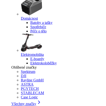
Domácnost
Batohy a tašky
Spotřebiče
Péče o tělo
Elektromobilita
E-boardy
Elektrokoloběžky
Oblíbené značky
Spektrum
DJI
Rayline GmbH
ASTRA
PGYTECH
STABLECAM
Case Logic
Všechny značky