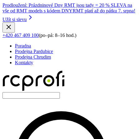
Prodloužení
:
Prázdninové Dny RMT jsou tady = 20 % SLEVA na
vše od RMT models s kódem DNYRMT platí až do pátku 7. srpna!
Užít si slevu
+420 467 409 100
(
po–pá: 8–16 hod.
)
Poradna
Prodejna Pardubice
Prodejna Chrudim
Kontakty