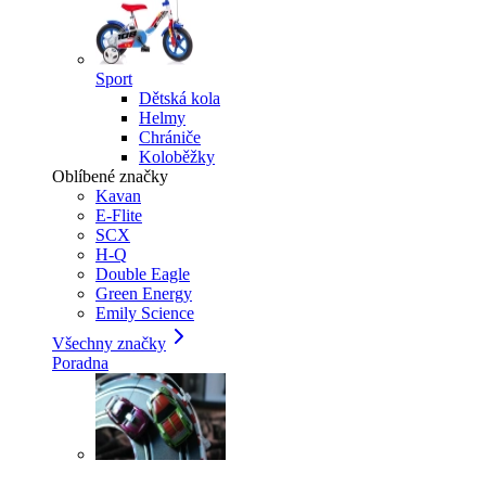
Sport
Dětská kola
Helmy
Chrániče
Koloběžky
Oblíbené značky
Kavan
E-Flite
SCX
H-Q
Double Eagle
Green Energy
Emily Science
Všechny značky
Poradna