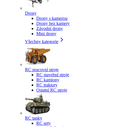
Drony
Drony s kamerou
Drony bez kamery
Závodní drony
Mini drony
Všechny kategorie
RC pracovní stroje
RC stavební stroje
RC kamiony
RC traktory
Ostatní RC stroje
RC tanky
RC sety