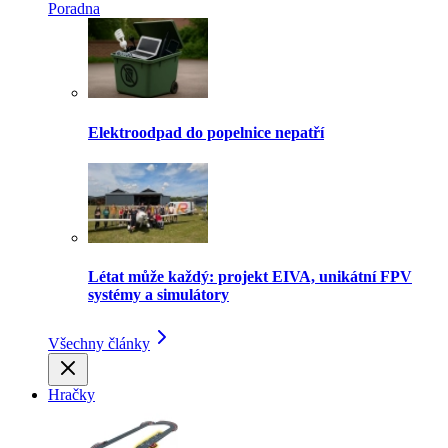
Poradna
Elektroodpad do popelnice nepatří
Létat může každý: projekt EIVA, unikátní FPV
systémy a simulátory
Všechny články
Hračky