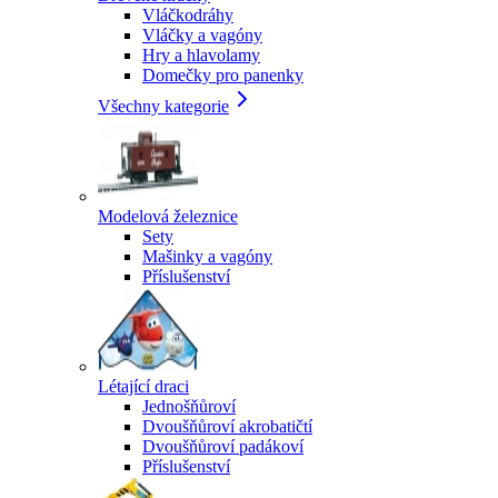
Vláčkodráhy
Vláčky a vagóny
Hry a hlavolamy
Domečky pro panenky
Všechny kategorie
Modelová železnice
Sety
Mašinky a vagóny
Příslušenství
Létající draci
Jednošňůroví
Dvoušňůroví akrobatičtí
Dvoušňůroví padákoví
Příslušenství