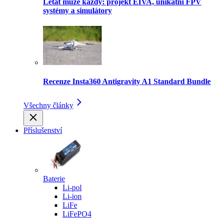
Létat může každý: projekt EIVA, unikátní FPV
systémy a simulátory
Recenze Insta360 Antigravity A1 Standard Bundle
Všechny články
Příslušenství
Baterie
Li-pol
Li-ion
LiFe
LiFePO4