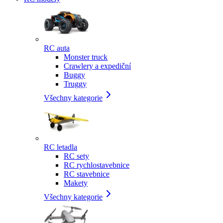
RC auta
Monster truck
Crawlery a expediční
Buggy
Truggy
Všechny kategorie
RC letadla
RC sety
RC rychlostavebnice
RC stavebnice
Makety
Všechny kategorie