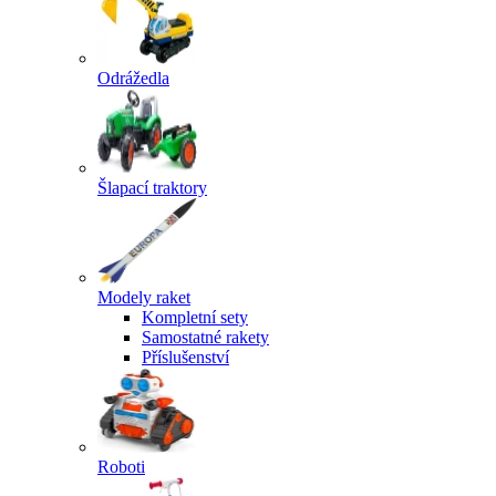
Odrážedla
Šlapací traktory
Modely raket
Kompletní sety
Samostatné rakety
Příslušenství
Roboti