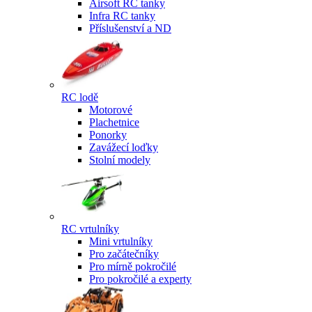
Airsoft RC tanky
Infra RC tanky
Příslušenství a ND
RC lodě
Motorové
Plachetnice
Ponorky
Zavážecí loďky
Stolní modely
RC vrtulníky
Mini vrtulníky
Pro začátečníky
Pro mírně pokročilé
Pro pokročilé a experty