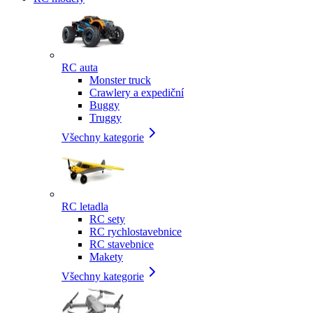
RC auta
Monster truck
Crawlery a expediční
Buggy
Truggy
Všechny kategorie
RC letadla
RC sety
RC rychlostavebnice
RC stavebnice
Makety
Všechny kategorie