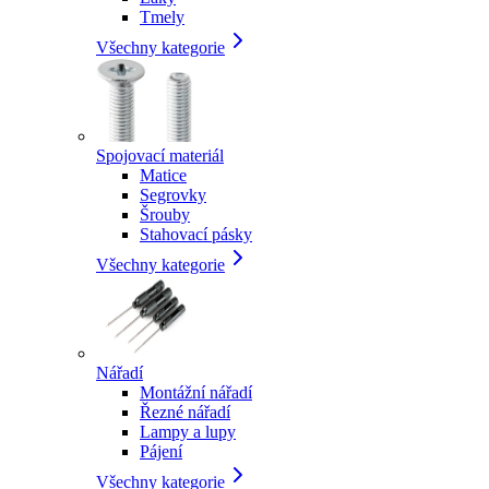
Tmely
Všechny kategorie
Spojovací materiál
Matice
Segrovky
Šrouby
Stahovací pásky
Všechny kategorie
Nářadí
Montážní nářadí
Řezné nářadí
Lampy a lupy
Pájení
Všechny kategorie