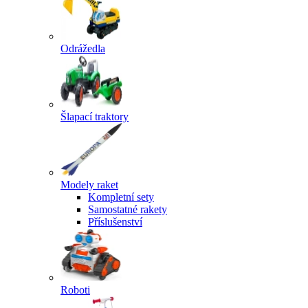
Odrážedla
Šlapací traktory
Modely raket
Kompletní sety
Samostatné rakety
Příslušenství
Roboti