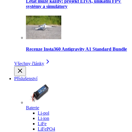
Létat může každý: projekt EIVA, unikátní FPV
systémy a simulátory
Recenze Insta360 Antigravity A1 Standard Bundle
Všechny články
Příslušenství
Baterie
Li-pol
Li-ion
LiFe
LiFePO4