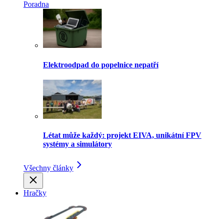
Poradna
Elektroodpad do popelnice nepatří
Létat může každý: projekt EIVA, unikátní FPV
systémy a simulátory
Všechny články
Hračky