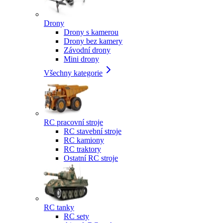
Drony
Drony s kamerou
Drony bez kamery
Závodní drony
Mini drony
Všechny kategorie
RC pracovní stroje
RC stavební stroje
RC kamiony
RC traktory
Ostatní RC stroje
RC tanky
RC sety