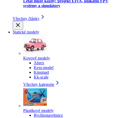
Létat může každý: projekt EIVA, unikátní FPV
systémy a simulátory
Všechny články
Statické modely
Kovové modely
Abrex
Kess-model
Kinsmart
Kk-scale
Všechny kategorie
Plastikové modely
Rychlostavebnice