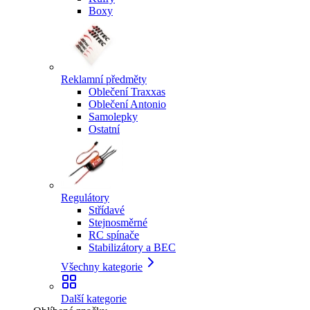
Boxy
Reklamní předměty
Oblečení Traxxas
Oblečení Antonio
Samolepky
Ostatní
Regulátory
Střídavé
Stejnosměrné
RC spínače
Stabilizátory a BEC
Všechny kategorie
Další kategorie