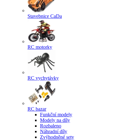
Stavebnice CaDa
RC motorky
RC vychytávky
RC bazar
Funkční modely
Modely na díly
Rozbaleno
Náhradní díly
Zvýhodněné sety