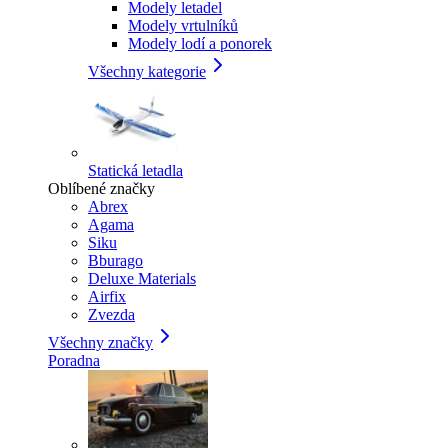
Modely letadel
Modely vrtulníků
Modely lodí a ponorek
Všechny kategorie
Statická letadla
Oblíbené značky
Abrex
Agama
Siku
Bburago
Deluxe Materials
Airfix
Zvezda
Všechny značky
Poradna