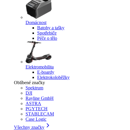
Domácnost
Batohy a tašky
Spotřebiče
Péče o tělo
Elektromobilita
E-boardy
Elektrokoloběžky
Oblíbené značky
Spektrum
DJI
Rayline GmbH
ASTRA
PGYTECH
STABLECAM
Case Logic
Všechny značky