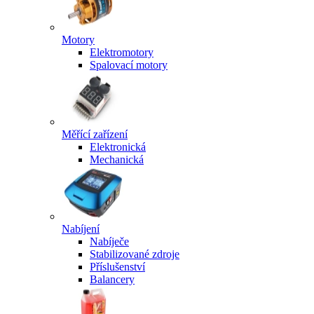
Motory
Elektromotory
Spalovací motory
Měřící zařízení
Elektronická
Mechanická
Nabíjení
Nabíječe
Stabilizované zdroje
Příslušenství
Balancery