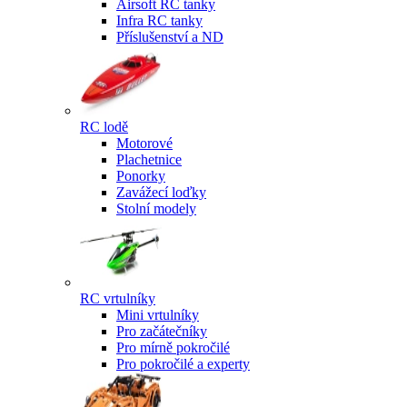
Airsoft RC tanky
Infra RC tanky
Příslušenství a ND
RC lodě
Motorové
Plachetnice
Ponorky
Zavážecí loďky
Stolní modely
RC vrtulníky
Mini vrtulníky
Pro začátečníky
Pro mírně pokročilé
Pro pokročilé a experty