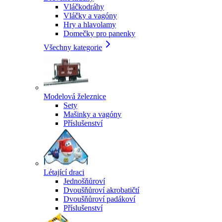
Vláčkodráhy
Vláčky a vagóny
Hry a hlavolamy
Domečky pro panenky
Všechny kategorie
Modelová železnice
Sety
Mašinky a vagóny
Příslušenství
Létající draci
Jednošňůroví
Dvoušňůroví akrobatičtí
Dvoušňůroví padákoví
Příslušenství