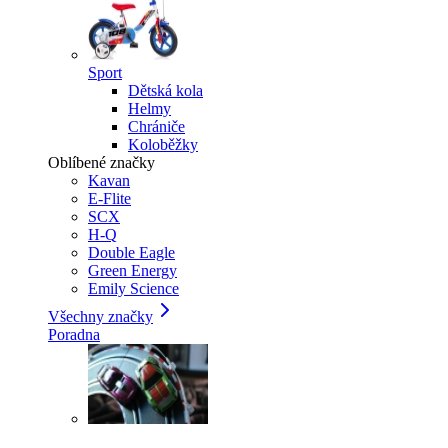
Sport
Dětská kola
Helmy
Chrániče
Koloběžky
Oblíbené značky
Kavan
E-Flite
SCX
H-Q
Double Eagle
Green Energy
Emily Science
Všechny značky
Poradna