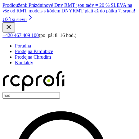
Prodloužení
:
Prázdninové Dny RMT jsou tady = 20 % SLEVA na
vše od RMT models s kódem DNYRMT platí až do pátku 7. srpna!
Užít si slevu
+420 467 409 100
(
po–pá: 8–16 hod.
)
Poradna
Prodejna Pardubice
Prodejna Chrudim
Kontakty