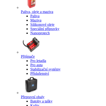
Paliva, oleje a maziva
Paliva
Maziva
Silikonové oleje
Speciální přípravky
Nanoprotech
Přijímače
Pro letadla
Pro auta
Stabilizační systémy
Příslušenství
Přepravní obaly
Batohy a tašky
Kufry