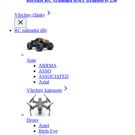
Recenze RC vrtulníku RMT DragonFly 250
Všechny články
RC náhradní díly
Auta
ARRMA
ASSO
ASSOCIATED
Axial
Všechny kategorie
Drony
Autel
Birds Eye