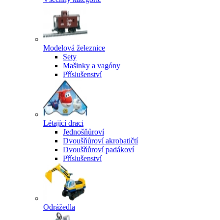
Modelová železnice
Sety
Mašinky a vagóny
Příslušenství
Létající draci
Jednošňůroví
Dvoušňůroví akrobatičtí
Dvoušňůroví padákoví
Příslušenství
Odrážedla