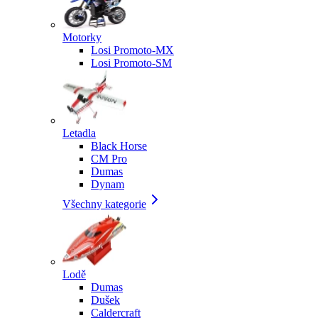
Motorky
Losi Promoto-MX
Losi Promoto-SM
Letadla
Black Horse
CM Pro
Dumas
Dynam
Všechny kategorie
Lodě
Dumas
Dušek
Caldercraft