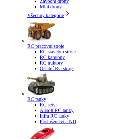
Závodní drony
Mini drony
Všechny kategorie
RC pracovní stroje
RC stavební stroje
RC kamiony
RC traktory
Ostatní RC stroje
RC tanky
RC sety
Airsoft RC tanky
Infra RC tanky
Příslušenství a ND