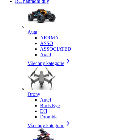
RC náhradní díly
Auta
ARRMA
ASSO
ASSOCIATED
Axial
Všechny kategorie
Drony
Autel
Birds Eye
DJI
Dromida
Všechny kategorie