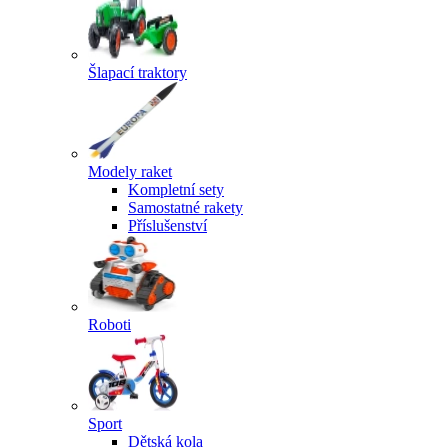
Šlapací traktory
Modely raket
Kompletní sety
Samostatné rakety
Příslušenství
Roboti
Sport
Dětská kola