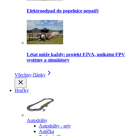
Elektroodpad do popelnice nepatří
Létat může každý: projekt EIVA, unikátní FPV
systémy a simulátory
Všechny články
Hračky
Autodráhy
Autodráhy - sety
Autíčka