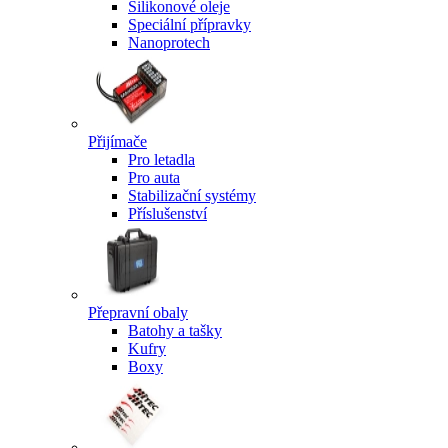
Silikonové oleje
Speciální přípravky
Nanoprotech
Přijímače
Pro letadla
Pro auta
Stabilizační systémy
Příslušenství
Přepravní obaly
Batohy a tašky
Kufry
Boxy