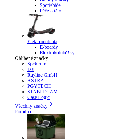
Spotřebiče
Péče o tělo
Elektromobilita
E-boardy
Elektrokoloběžky
Oblíbené značky
Spektrum
DJI
Rayline GmbH
ASTRA
PGYTECH
STABLECAM
Case Logic
Všechny značky
Poradna