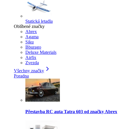
Statická letadla
Oblíbené značky
Abrex
Agama
Siku
Bburago
Deluxe Materials
Airfix
Zvezda
Všechny značky
Poradna
Přestavba RC auta Tatra 603 od značky Abrex