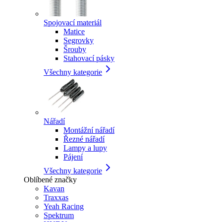
Spojovací materiál
Matice
Segrovky
Šrouby
Stahovací pásky
Všechny kategorie
Nářadí
Montážní nářadí
Řezné nářadí
Lampy a lupy
Pájení
Všechny kategorie
Oblíbené značky
Kavan
Traxxas
Yeah Racing
Spektrum