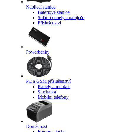
Nabíjecí stanice
Bateriové stanice
Solární panely a nabíječe
Příslušenství
Powerbanky
PC a GSM příslušenství
Kabely a redukce
Sluchátka
Mobilní telefony
Domácnost
Batohy a tašky