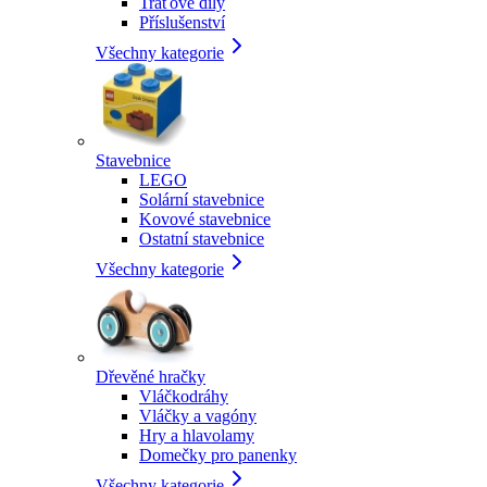
Traťové díly
Příslušenství
Všechny kategorie
Stavebnice
LEGO
Solární stavebnice
Kovové stavebnice
Ostatní stavebnice
Všechny kategorie
Dřevěné hračky
Vláčkodráhy
Vláčky a vagóny
Hry a hlavolamy
Domečky pro panenky
Všechny kategorie