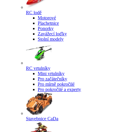
RC lodě
Motorové
Plachetnice
Ponorky
Zavážecí loďky
Stolní modely
RC vrtulníky
Mini vrtulníky
Pro začátečníky
Pro mírně pokročilé
Pro pokročilé a experty
Stavebnice CaDa