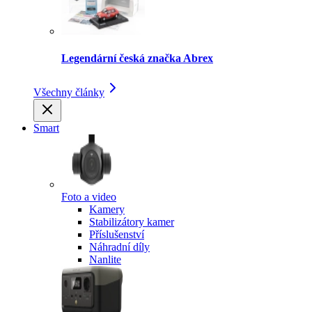
Legendární česká značka Abrex
Všechny články
Smart
Foto a video
Kamery
Stabilizátory kamer
Příslušenství
Náhradní díly
Nanlite