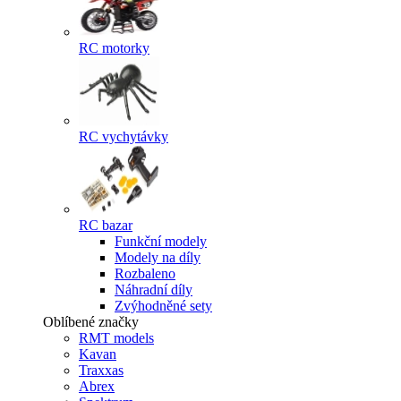
RC motorky
RC vychytávky
RC bazar
Funkční modely
Modely na díly
Rozbaleno
Náhradní díly
Zvýhodněné sety
Oblíbené značky
RMT models
Kavan
Traxxas
Abrex