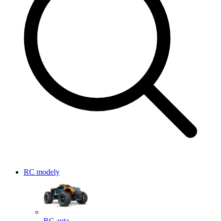
RC modely
RC auta