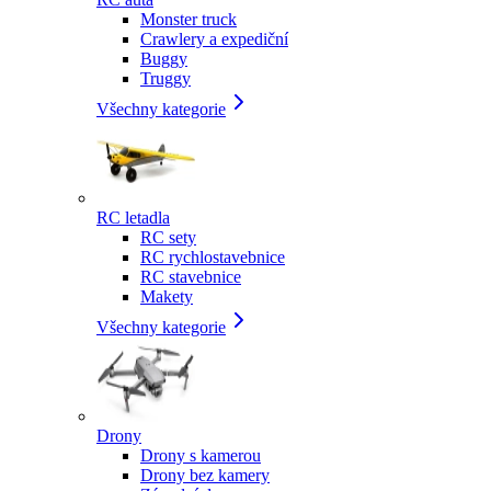
Monster truck
Crawlery a expediční
Buggy
Truggy
Všechny kategorie
RC letadla
RC sety
RC rychlostavebnice
RC stavebnice
Makety
Všechny kategorie
Drony
Drony s kamerou
Drony bez kamery