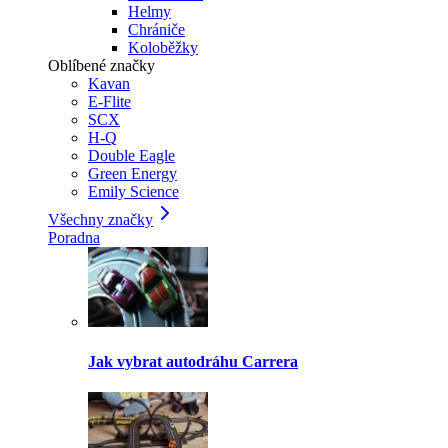
Helmy
Chrániče
Koloběžky
Oblíbené značky
Kavan
E-Flite
SCX
H-Q
Double Eagle
Green Energy
Emily Science
Všechny značky
Poradna
Jak vybrat autodráhu Carrera