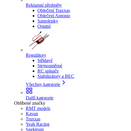
Reklamní předměty
Oblečení Traxxas
Oblečení Antonio
Samolepky
Ostatní
Regulátory
Střídavé
Stejnosměrné
RC spínače
Stabilizátory a BEC
Všechny kategorie
Další kategorie
Oblíbené značky
RMT models
Kavan
Traxxas
Yeah Racing
Spektrum