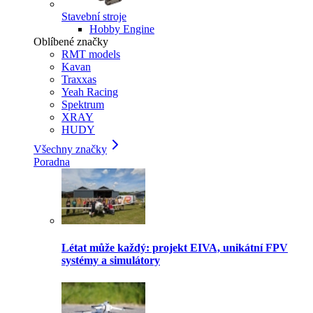
Stavební stroje
Hobby Engine
Oblíbené značky
RMT models
Kavan
Traxxas
Yeah Racing
Spektrum
XRAY
HUDY
Všechny značky
Poradna
Létat může každý: projekt EIVA, unikátní FPV
systémy a simulátory