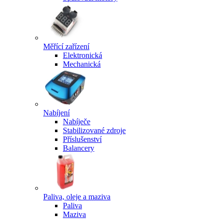
Měřící zařízení
Elektronická
Mechanická
Nabíjení
Nabíječe
Stabilizované zdroje
Příslušenství
Balancery
Paliva, oleje a maziva
Paliva
Maziva