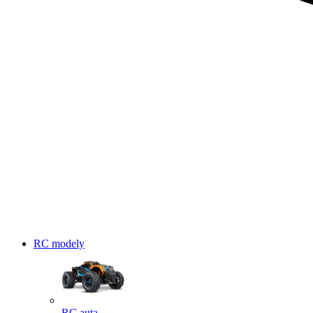
RC modely
RC auta