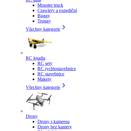
Monster truck
Crawlery a expediční
Buggy
Truggy
Všechny kategorie
RC letadla
RC sety
RC rychlostavebnice
RC stavebnice
Makety
Všechny kategorie
Drony
Drony s kamerou
Drony bez kamery