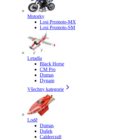
Motorky
Losi Promoto-MX
Losi Promoto-SM
Letadla
Black Horse
CM Pro
Dumas
Dynam
Všechny kategorie
Lodě
Dumas
Dušek
Caldercraft