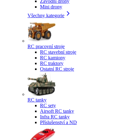
Závodní drony
Mini drony
Všechny kategorie
RC pracovní stroje
RC stavební stroje
RC kamiony
RC traktory
Ostatní RC stroje
RC tanky
RC sety
Airsoft RC tanky
Infra RC tanky
Příslušenství a ND