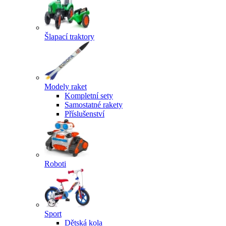
Šlapací traktory
Modely raket
Kompletní sety
Samostatné rakety
Příslušenství
Roboti
Sport
Dětská kola