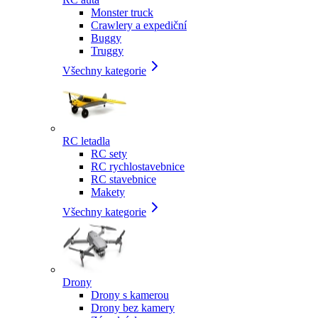
Monster truck
Crawlery a expediční
Buggy
Truggy
Všechny kategorie
RC letadla
RC sety
RC rychlostavebnice
RC stavebnice
Makety
Všechny kategorie
Drony
Drony s kamerou
Drony bez kamery