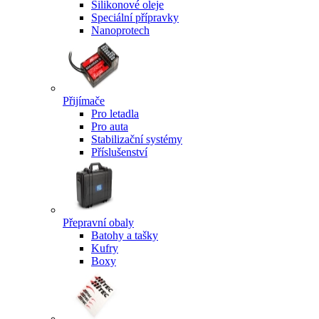
Silikonové oleje
Speciální přípravky
Nanoprotech
Přijímače
Pro letadla
Pro auta
Stabilizační systémy
Příslušenství
Přepravní obaly
Batohy a tašky
Kufry
Boxy