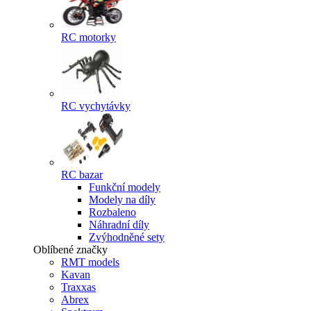
RC motorky
RC vychytávky
RC bazar
Funkční modely
Modely na díly
Rozbaleno
Náhradní díly
Zvýhodněné sety
Oblíbené značky
RMT models
Kavan
Traxxas
Abrex