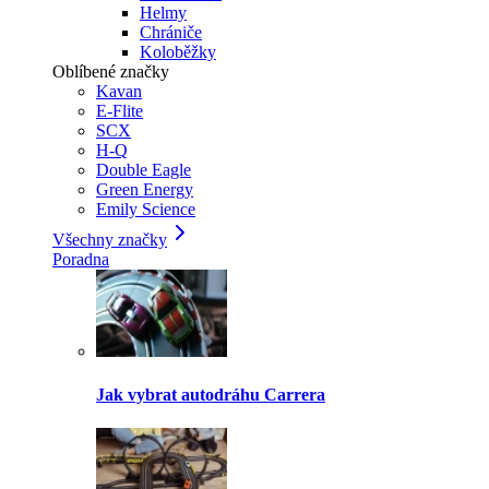
Helmy
Chrániče
Koloběžky
Oblíbené značky
Kavan
E-Flite
SCX
H-Q
Double Eagle
Green Energy
Emily Science
Všechny značky
Poradna
Jak vybrat autodráhu Carrera