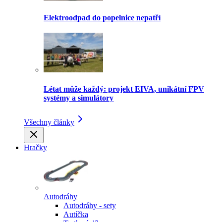
Elektroodpad do popelnice nepatří
Létat může každý: projekt EIVA, unikátní FPV
systémy a simulátory
Všechny články
Hračky
Autodráhy
Autodráhy - sety
Autíčka