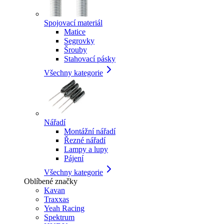
Spojovací materiál
Matice
Segrovky
Šrouby
Stahovací pásky
Všechny kategorie
Nářadí
Montážní nářadí
Řezné nářadí
Lampy a lupy
Pájení
Všechny kategorie
Oblíbené značky
Kavan
Traxxas
Yeah Racing
Spektrum