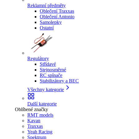
Reklamní předměty
Oblečení Traxxas
Oblečení Antonio
Samolepky
Ostatní
Regulátory
Střídavé
Stejnosměrné
RC spínače
Stabilizátory a BEC
Všechny kategorie
Další kategorie
Oblíbené značky
RMT models
Kavan
Traxxas
Yeah Racing
Spektrum