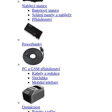
Nabíjecí stanice
Bateriové stanice
Solární panely a nabíječe
Příslušenství
Powerbanky
PC a GSM příslušenství
Kabely a redukce
Sluchátka
Mobilní telefony
Domácnost
Batohy a tašky