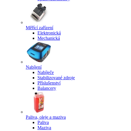
Měřící zařízení
Elektronická
Mechanická
Nabíjení
Nabíječe
Stabilizované zdroje
Příslušenství
Balancery
Paliva, oleje a maziva
Paliva
Maziva