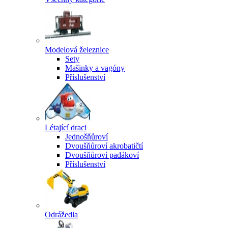
Modelová železnice
Sety
Mašinky a vagóny
Příslušenství
Létající draci
Jednošňůroví
Dvoušňůroví akrobatičtí
Dvoušňůroví padákoví
Příslušenství
Odrážedla