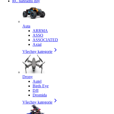
RC náhradní díly
Auta
ARRMA
ASSO
ASSOCIATED
Axial
Všechny kategorie
Drony
Autel
Birds Eye
DJI
Dromida
Všechny kategorie