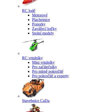
RC lodě
Motorové
Plachetnice
Ponorky
Zavážecí loďky
Stolní modely
RC vrtulníky
Mini vrtulníky
Pro začátečníky
Pro mírně pokročilé
Pro pokročilé a experty
Stavebnice CaDa