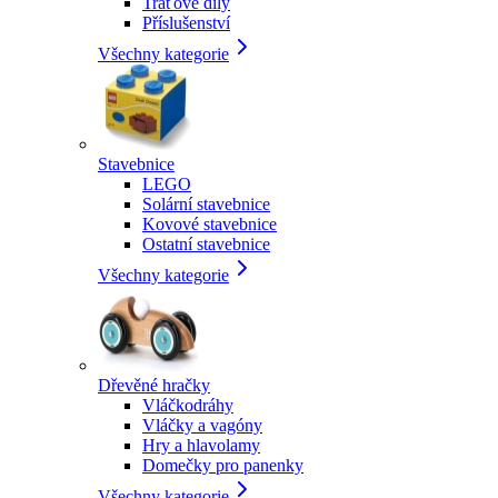
Traťové díly
Příslušenství
Všechny kategorie
Stavebnice
LEGO
Solární stavebnice
Kovové stavebnice
Ostatní stavebnice
Všechny kategorie
Dřevěné hračky
Vláčkodráhy
Vláčky a vagóny
Hry a hlavolamy
Domečky pro panenky
Všechny kategorie