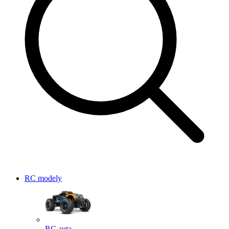
RC modely
RC auta