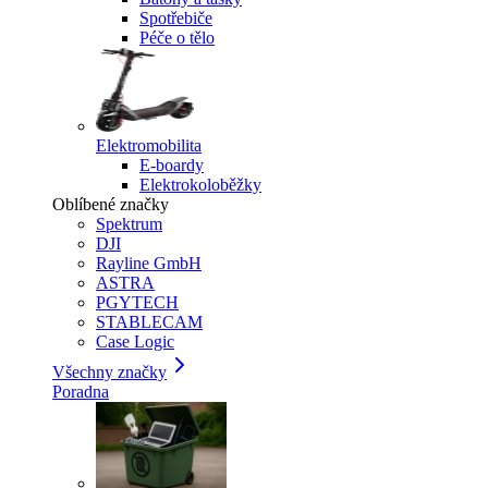
Spotřebiče
Péče o tělo
Elektromobilita
E-boardy
Elektrokoloběžky
Oblíbené značky
Spektrum
DJI
Rayline GmbH
ASTRA
PGYTECH
STABLECAM
Case Logic
Všechny značky
Poradna