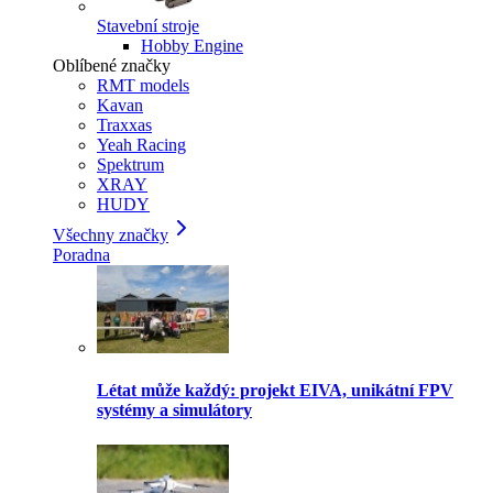
Stavební stroje
Hobby Engine
Oblíbené značky
RMT models
Kavan
Traxxas
Yeah Racing
Spektrum
XRAY
HUDY
Všechny značky
Poradna
Létat může každý: projekt EIVA, unikátní FPV
systémy a simulátory