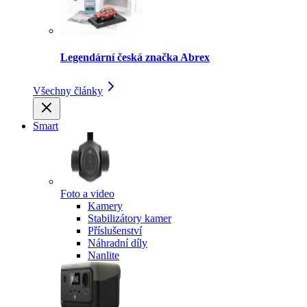
Legendární česká značka Abrex
Všechny články
Smart
Foto a video
Kamery
Stabilizátory kamer
Příslušenství
Náhradní díly
Nanlite