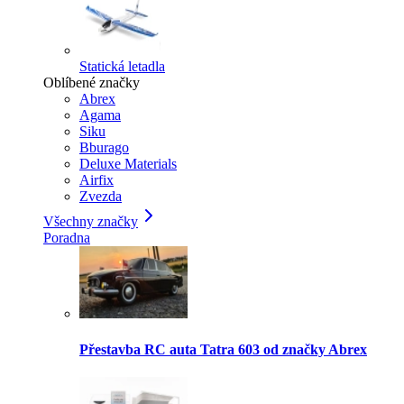
Statická letadla
Oblíbené značky
Abrex
Agama
Siku
Bburago
Deluxe Materials
Airfix
Zvezda
Všechny značky
Poradna
Přestavba RC auta Tatra 603 od značky Abrex