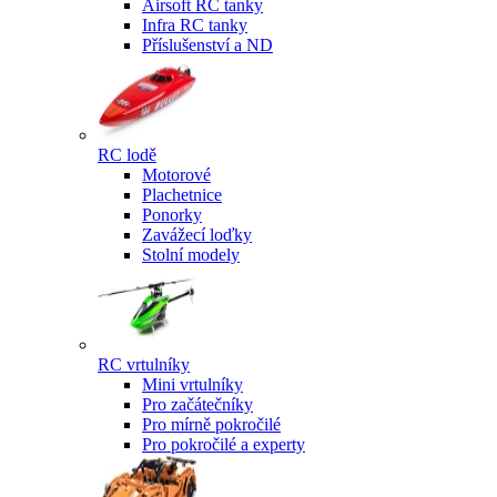
Airsoft RC tanky
Infra RC tanky
Příslušenství a ND
RC lodě
Motorové
Plachetnice
Ponorky
Zavážecí loďky
Stolní modely
RC vrtulníky
Mini vrtulníky
Pro začátečníky
Pro mírně pokročilé
Pro pokročilé a experty