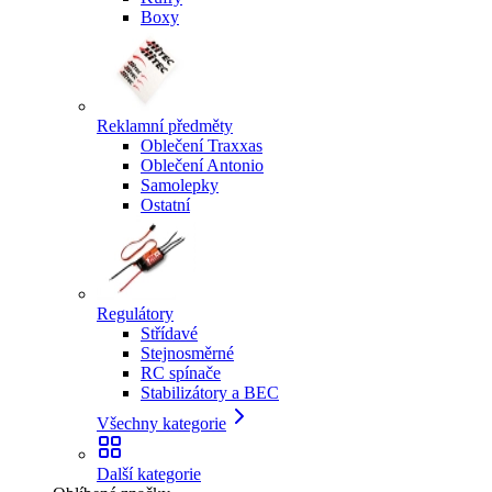
Boxy
Reklamní předměty
Oblečení Traxxas
Oblečení Antonio
Samolepky
Ostatní
Regulátory
Střídavé
Stejnosměrné
RC spínače
Stabilizátory a BEC
Všechny kategorie
Další kategorie