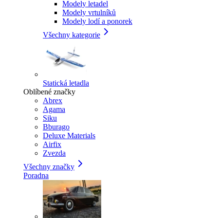
Modely letadel
Modely vrtulníků
Modely lodí a ponorek
Všechny kategorie
Statická letadla
Oblíbené značky
Abrex
Agama
Siku
Bburago
Deluxe Materials
Airfix
Zvezda
Všechny značky
Poradna