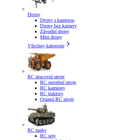
Drony
Drony s kamerou
Drony bez kamery
Závodní drony
Mini drony
Všechny kategorie
RC pracovní stroje
RC stavební stroje
RC kamiony
RC traktory
Ostatní RC stroje
RC tanky
RC sety