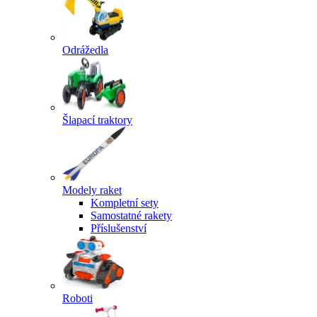
Odrážedla
Šlapací traktory
Modely raket
Kompletní sety
Samostatné rakety
Příslušenství
Roboti