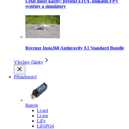
Létat může každý: projekt EIVA, unikátní FPV
systémy a simulátory
Recenze Insta360 Antigravity A1 Standard Bundle
Všechny články
Příslušenství
Baterie
Li-pol
Li-ion
LiFe
LiFePO4