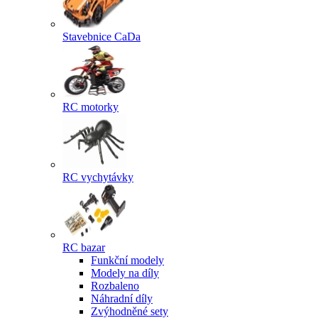
Stavebnice CaDa
RC motorky
RC vychytávky
RC bazar
Funkční modely
Modely na díly
Rozbaleno
Náhradní díly
Zvýhodněné sety