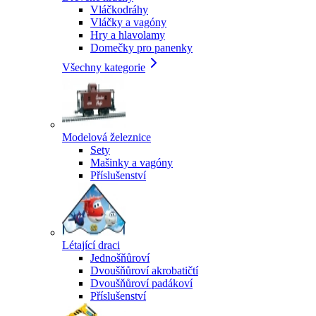
Vláčkodráhy
Vláčky a vagóny
Hry a hlavolamy
Domečky pro panenky
Všechny kategorie
Modelová železnice
Sety
Mašinky a vagóny
Příslušenství
Létající draci
Jednošňůroví
Dvoušňůroví akrobatičtí
Dvoušňůroví padákoví
Příslušenství