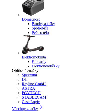
Domácnost
Batohy a tašky
Spotřebiče
Péče o tělo
Elektromobilita
E-boardy
Elektrokoloběžky
Oblíbené značky
Spektrum
DJI
Rayline GmbH
ASTRA
PGYTECH
STABLECAM
Case Logic
Všechny značky