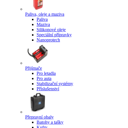
Paliva, oleje a maziva
Paliva
Maziva
Silikonové oleje
Speciální přípravky
Nanoprotech
Přijímače
Pro letadla
Pro auta
Stabilizační systémy
Příslušenství
Přepravní obaly
Batohy a tašky
Kufry