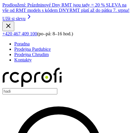
Prodloužení
:
Prázdninové Dny RMT jsou tady = 20 % SLEVA na
vše od RMT models s kódem DNYRMT platí až do pátku 7. srpna!
Užít si slevu
+420 467 409 100
(
po–pá: 8–16 hod.
)
Poradna
Prodejna Pardubice
Prodejna Chrudim
Kontakty