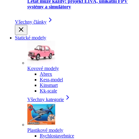
Létat může každý: projekt EIVA, unikátní FPV
systémy a simulátory
Všechny články
Statické modely
Kovové modely
Abrex
Kess-model
Kinsmart
Kk-scale
Všechny kategorie
Plastikové modely
Rychlostavebnice