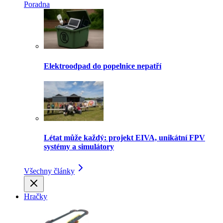
Poradna
Elektroodpad do popelnice nepatří
Létat může každý: projekt EIVA, unikátní FPV
systémy a simulátory
Všechny články
Hračky