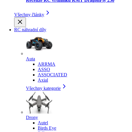
Recenze RC vrtulníku RMT DragonFly 250
Všechny články
RC náhradní díly
Auta
ARRMA
ASSO
ASSOCIATED
Axial
Všechny kategorie
Drony
Autel
Birds Eye