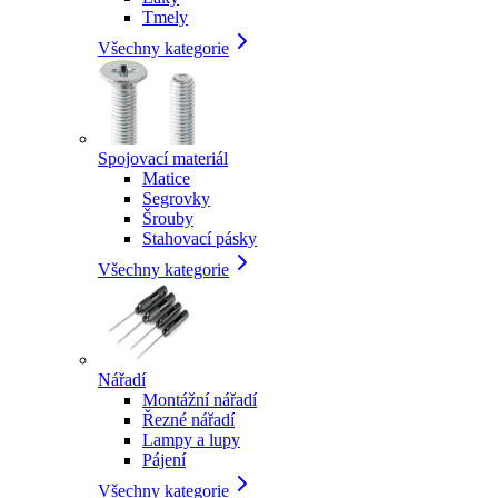
Tmely
Všechny kategorie
Spojovací materiál
Matice
Segrovky
Šrouby
Stahovací pásky
Všechny kategorie
Nářadí
Montážní nářadí
Řezné nářadí
Lampy a lupy
Pájení
Všechny kategorie