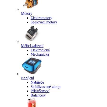
Motory
Elektromotory
Spalovací motory
Měřící zařízení
Elektronická
Mechanická
Nabíjení
Nabíječe
Stabilizované zdroje
Příslušenství
Balancery