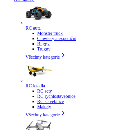
RC auta
Monster truck
Crawlery a expediční
Buggy
Truggy
Všechny kategorie
RC letadla
RC sety
RC rychlostavebnice
RC stavebnice
Makety
Všechny kategorie