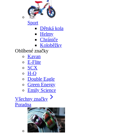
Sport
Dětská kola
Helmy
Chrániče
Koloběžky
Oblíbené značky
Kavan
E-Flite
SCX
H-Q
Double Eagle
Green Energy
Emily Science
Všechny značky
Poradna