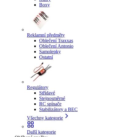
Boxy
Reklamní předměty
Oblečení Traxxas
Oblečení Antonio
Samolepky
Ostatní
Regulátory
Střídavé
Stejnosměrné
RC spínače
Stabilizátory a BEC
Všechny kategorie
Další kategorie