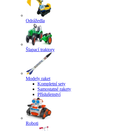
Odrážedla
Šlapací traktory
Modely raket
Kompletní sety
Samostatné rakety
Příslušenství
Roboti