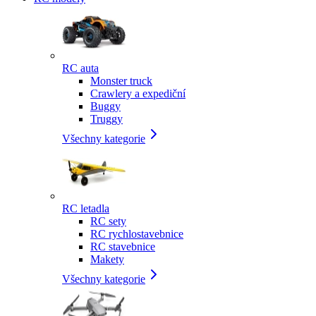
RC auta
Monster truck
Crawlery a expediční
Buggy
Truggy
Všechny kategorie
RC letadla
RC sety
RC rychlostavebnice
RC stavebnice
Makety
Všechny kategorie