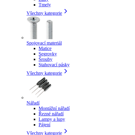
Tmely
Všechny kategorie
Spojovací materiál
Matice
Segrovky
Šrouby
Stahovací pásky
Všechny kategorie
Nářadí
Montážní nářadí
Řezné nářadí
Lampy a lupy
Pájení
Všechny kategorie