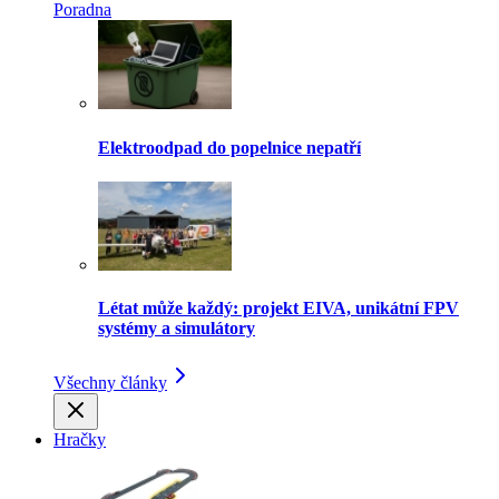
Poradna
Elektroodpad do popelnice nepatří
Létat může každý: projekt EIVA, unikátní FPV
systémy a simulátory
Všechny články
Hračky