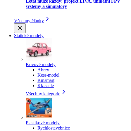
Létat může každý: projekt EIVA, unikátní FPV
systémy a simulátory
Všechny články
Statické modely
Kovové modely
Abrex
Kess-model
Kinsmart
Kk-scale
Všechny kategorie
Plastikové modely
Rychlostavebnice