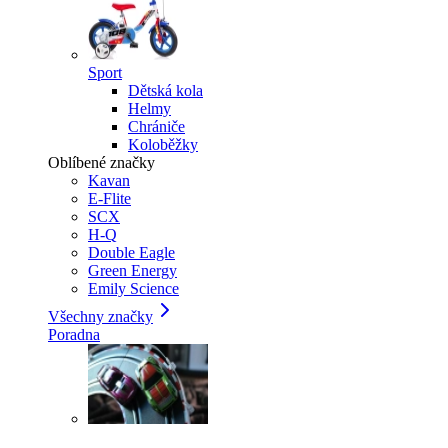
Sport
Dětská kola
Helmy
Chrániče
Koloběžky
Oblíbené značky
Kavan
E-Flite
SCX
H-Q
Double Eagle
Green Energy
Emily Science
Všechny značky
Poradna