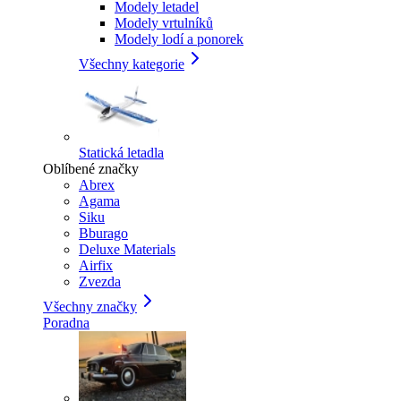
Modely letadel
Modely vrtulníků
Modely lodí a ponorek
Všechny kategorie
Statická letadla
Oblíbené značky
Abrex
Agama
Siku
Bburago
Deluxe Materials
Airfix
Zvezda
Všechny značky
Poradna