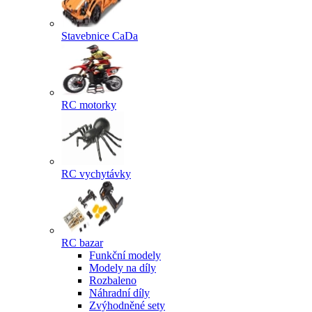
Stavebnice CaDa
RC motorky
RC vychytávky
RC bazar
Funkční modely
Modely na díly
Rozbaleno
Náhradní díly
Zvýhodněné sety