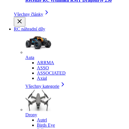
Recenze RC vrtulníku RMT DragonFly 250
Všechny články
RC náhradní díly
Auta
ARRMA
ASSO
ASSOCIATED
Axial
Všechny kategorie
Drony
Autel
Birds Eye