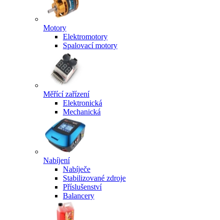
Motory
Elektromotory
Spalovací motory
Měřící zařízení
Elektronická
Mechanická
Nabíjení
Nabíječe
Stabilizované zdroje
Příslušenství
Balancery