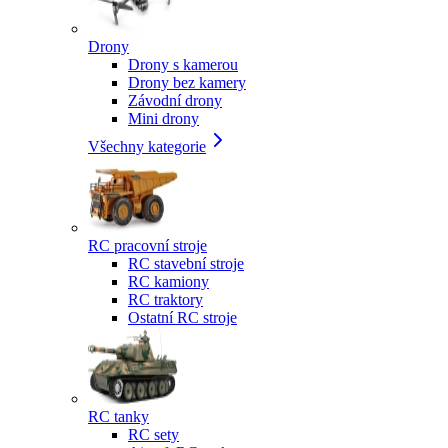
Drony
Drony s kamerou
Drony bez kamery
Závodní drony
Mini drony
Všechny kategorie
RC pracovní stroje
RC stavební stroje
RC kamiony
RC traktory
Ostatní RC stroje
RC tanky
RC sety