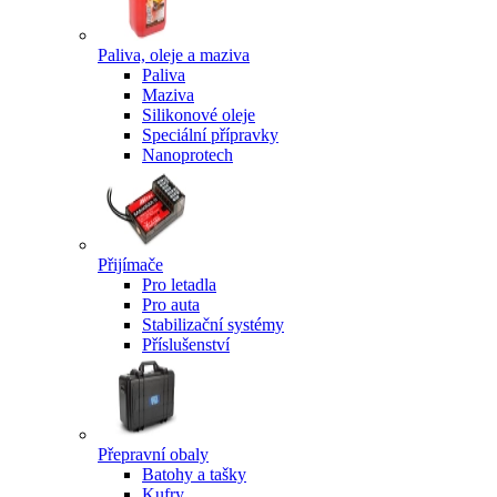
Paliva, oleje a maziva
Paliva
Maziva
Silikonové oleje
Speciální přípravky
Nanoprotech
Přijímače
Pro letadla
Pro auta
Stabilizační systémy
Příslušenství
Přepravní obaly
Batohy a tašky
Kufry