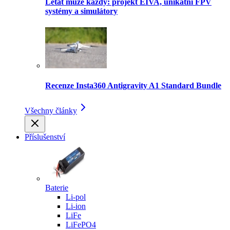
Létat může každý: projekt EIVA, unikátní FPV
systémy a simulátory
Recenze Insta360 Antigravity A1 Standard Bundle
Všechny články
Příslušenství
Baterie
Li-pol
Li-ion
LiFe
LiFePO4