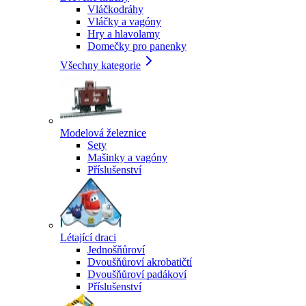
Vláčkodráhy
Vláčky a vagóny
Hry a hlavolamy
Domečky pro panenky
Všechny kategorie
Modelová železnice
Sety
Mašinky a vagóny
Příslušenství
Létající draci
Jednošňůroví
Dvoušňůroví akrobatičtí
Dvoušňůroví padákoví
Příslušenství