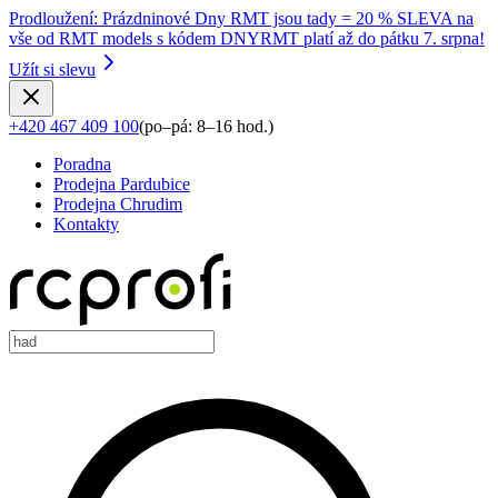
Prodloužení
:
Prázdninové Dny RMT jsou tady = 20 % SLEVA na
vše od RMT models s kódem DNYRMT platí až do pátku 7. srpna!
Užít si slevu
+420 467 409 100
(
po–pá: 8–16 hod.
)
Poradna
Prodejna Pardubice
Prodejna Chrudim
Kontakty