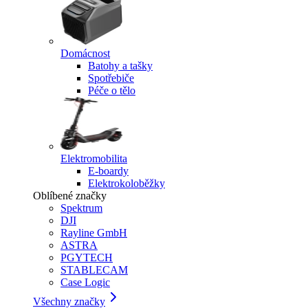
Domácnost
Batohy a tašky
Spotřebiče
Péče o tělo
Elektromobilita
E-boardy
Elektrokoloběžky
Oblíbené značky
Spektrum
DJI
Rayline GmbH
ASTRA
PGYTECH
STABLECAM
Case Logic
Všechny značky