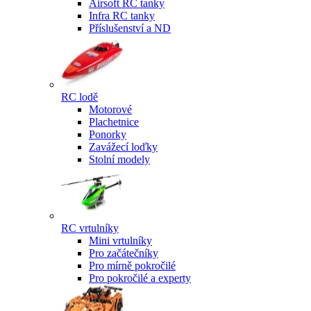
Airsoft RC tanky
Infra RC tanky
Příslušenství a ND
RC lodě
Motorové
Plachetnice
Ponorky
Zavážecí loďky
Stolní modely
RC vrtulníky
Mini vrtulníky
Pro začátečníky
Pro mírně pokročilé
Pro pokročilé a experty