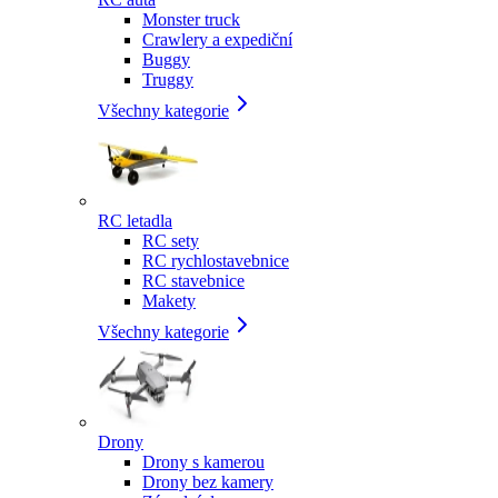
Monster truck
Crawlery a expediční
Buggy
Truggy
Všechny kategorie
RC letadla
RC sety
RC rychlostavebnice
RC stavebnice
Makety
Všechny kategorie
Drony
Drony s kamerou
Drony bez kamery