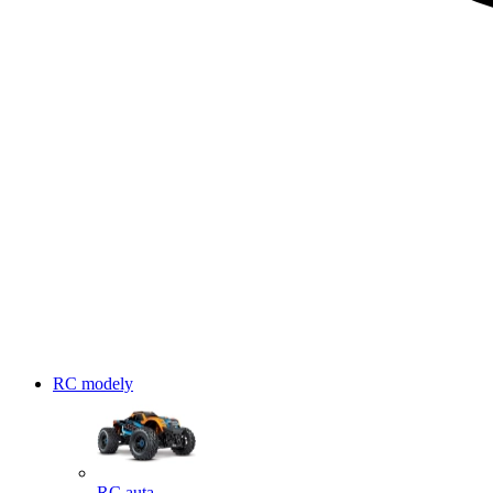
RC modely
RC auta