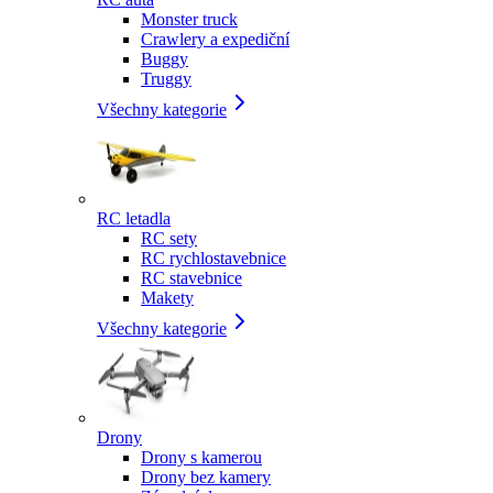
Monster truck
Crawlery a expediční
Buggy
Truggy
Všechny kategorie
RC letadla
RC sety
RC rychlostavebnice
RC stavebnice
Makety
Všechny kategorie
Drony
Drony s kamerou
Drony bez kamery