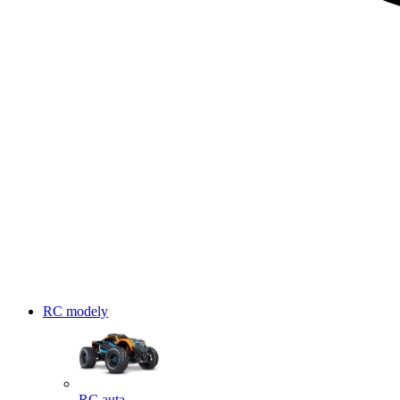
RC modely
RC auta