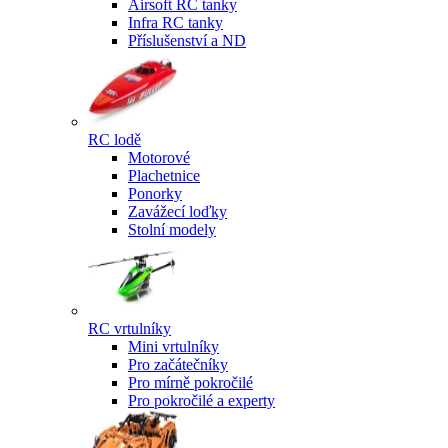
Airsoft RC tanky
Infra RC tanky
Příslušenství a ND
RC lodě
Motorové
Plachetnice
Ponorky
Zavážecí loďky
Stolní modely
RC vrtulníky
Mini vrtulníky
Pro začátečníky
Pro mírně pokročilé
Pro pokročilé a experty