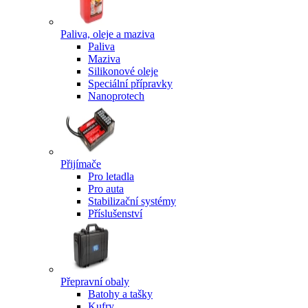
Paliva, oleje a maziva
Paliva
Maziva
Silikonové oleje
Speciální přípravky
Nanoprotech
Přijímače
Pro letadla
Pro auta
Stabilizační systémy
Příslušenství
Přepravní obaly
Batohy a tašky
Kufry