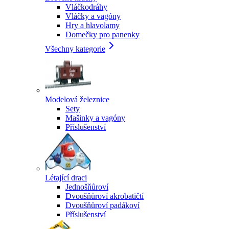
Vláčkodráhy
Vláčky a vagóny
Hry a hlavolamy
Domečky pro panenky
Všechny kategorie
Modelová železnice
Sety
Mašinky a vagóny
Příslušenství
Létající draci
Jednošňůroví
Dvoušňůroví akrobatičtí
Dvoušňůroví padákoví
Příslušenství