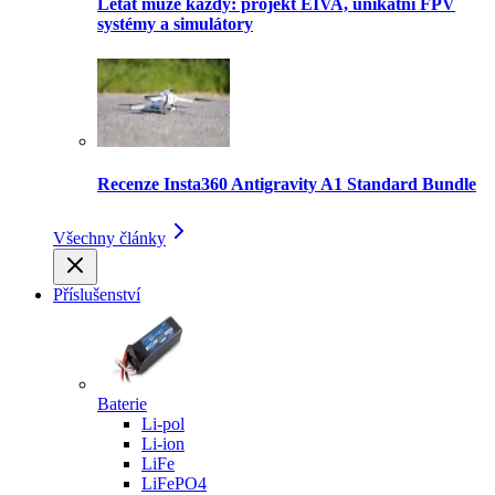
Létat může každý: projekt EIVA, unikátní FPV
systémy a simulátory
Recenze Insta360 Antigravity A1 Standard Bundle
Všechny články
Příslušenství
Baterie
Li-pol
Li-ion
LiFe
LiFePO4