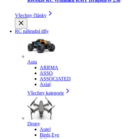
Recenze RC vrtulníku RMT DragonFly 250
Všechny články
RC náhradní díly
Auta
ARRMA
ASSO
ASSOCIATED
Axial
Všechny kategorie
Drony
Autel
Birds Eye