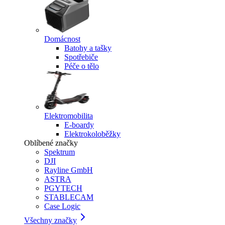
Domácnost
Batohy a tašky
Spotřebiče
Péče o tělo
Elektromobilita
E-boardy
Elektrokoloběžky
Oblíbené značky
Spektrum
DJI
Rayline GmbH
ASTRA
PGYTECH
STABLECAM
Case Logic
Všechny značky