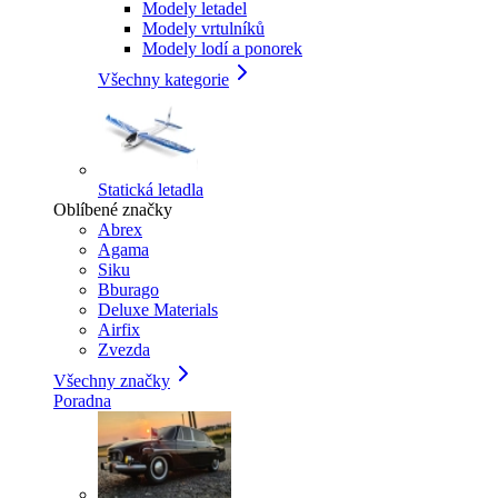
Modely letadel
Modely vrtulníků
Modely lodí a ponorek
Všechny kategorie
Statická letadla
Oblíbené značky
Abrex
Agama
Siku
Bburago
Deluxe Materials
Airfix
Zvezda
Všechny značky
Poradna