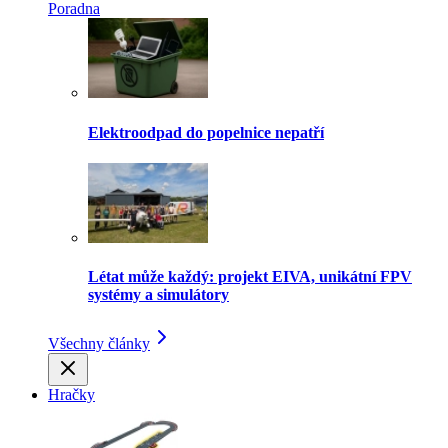
Poradna
Elektroodpad do popelnice nepatří
Létat může každý: projekt EIVA, unikátní FPV
systémy a simulátory
Všechny články
Hračky