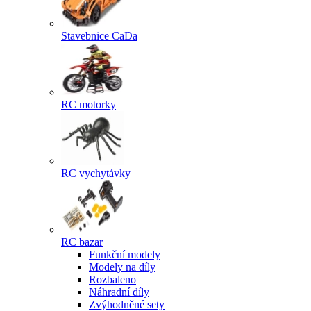
Stavebnice CaDa
RC motorky
RC vychytávky
RC bazar
Funkční modely
Modely na díly
Rozbaleno
Náhradní díly
Zvýhodněné sety