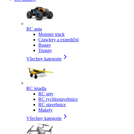
RC auta
Monster truck
Crawlery a expediční
Buggy
Truggy
Všechny kategorie
RC letadla
RC sety
RC rychlostavebnice
RC stavebnice
Makety
Všechny kategorie