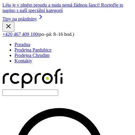
Léto je v plném proudu a nuda nemá žádnou šanci! Rozjeďte to
naplno s naší speciální kategorií
Tipy na prázdniny
+420 467 409 100
(
po–pá: 8–16 hod.
)
Poradna
Prodejna Pardubice
Prodejna Chrudim
Kontakty