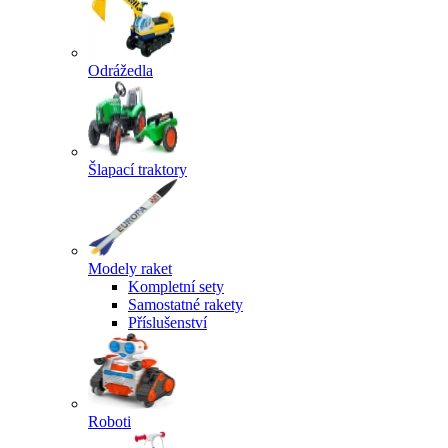
Odrážedla
Šlapací traktory
Modely raket
Kompletní sety
Samostatné rakety
Příslušenství
Roboti