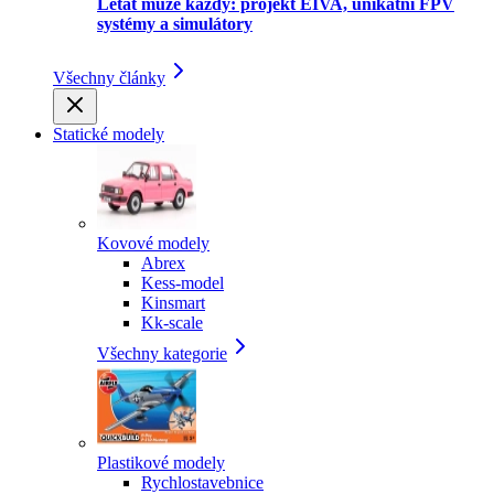
Létat může každý: projekt EIVA, unikátní FPV
systémy a simulátory
Všechny články
Statické modely
Kovové modely
Abrex
Kess-model
Kinsmart
Kk-scale
Všechny kategorie
Plastikové modely
Rychlostavebnice