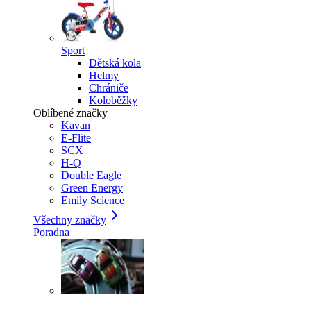
Sport
Dětská kola
Helmy
Chrániče
Koloběžky
Oblíbené značky
Kavan
E-Flite
SCX
H-Q
Double Eagle
Green Energy
Emily Science
Všechny značky
Poradna