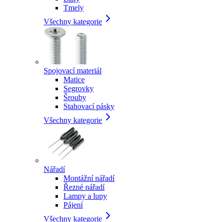
Tmely
Všechny kategorie
Spojovací materiál
Matice
Segrovky
Šrouby
Stahovací pásky
Všechny kategorie
Nářadí
Montážní nářadí
Řezné nářadí
Lampy a lupy
Pájení
Všechny kategorie