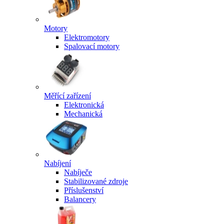
Motory
Elektromotory
Spalovací motory
Měřící zařízení
Elektronická
Mechanická
Nabíjení
Nabíječe
Stabilizované zdroje
Příslušenství
Balancery