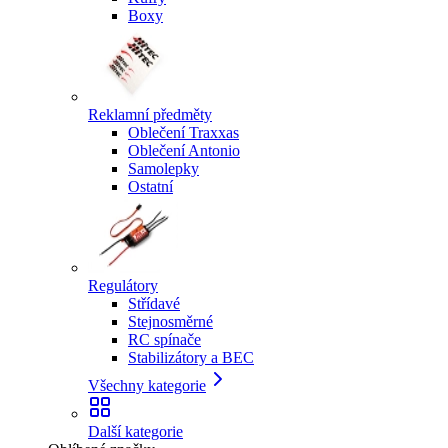
Boxy
Reklamní předměty
Oblečení Traxxas
Oblečení Antonio
Samolepky
Ostatní
Regulátory
Střídavé
Stejnosměrné
RC spínače
Stabilizátory a BEC
Všechny kategorie
Další kategorie