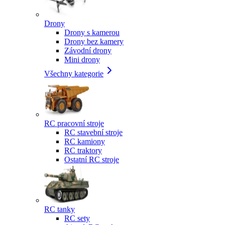
Drony
Drony s kamerou
Drony bez kamery
Závodní drony
Mini drony
Všechny kategorie
RC pracovní stroje
RC stavební stroje
RC kamiony
RC traktory
Ostatní RC stroje
RC tanky
RC sety