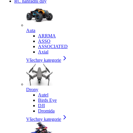
RC náhradní díly
Auta
ARRMA
ASSO
ASSOCIATED
Axial
Všechny kategorie
Drony
Autel
Birds Eye
DJI
Dromida
Všechny kategorie