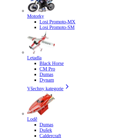
Motorky
Losi Promoto-MX
Losi Promoto-SM
Letadla
Black Horse
CM Pro
Dumas
Dynam
Všechny kategorie
Lodě
Dumas
Dušek
Caldercraft