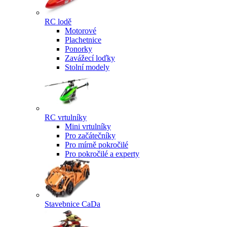
RC lodě
Motorové
Plachetnice
Ponorky
Zavážecí loďky
Stolní modely
RC vrtulníky
Mini vrtulníky
Pro začátečníky
Pro mírně pokročilé
Pro pokročilé a experty
Stavebnice CaDa