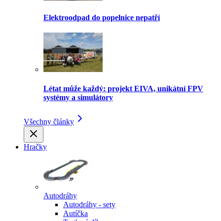
Elektroodpad do popelnice nepatří
Létat může každý: projekt EIVA, unikátní FPV
systémy a simulátory
Všechny články
Hračky
Autodráhy
Autodráhy - sety
Autíčka