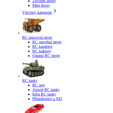
Závodní drony
Mini drony
Všechny kategorie
RC pracovní stroje
RC stavební stroje
RC kamiony
RC traktory
Ostatní RC stroje
RC tanky
RC sety
Airsoft RC tanky
Infra RC tanky
Příslušenství a ND