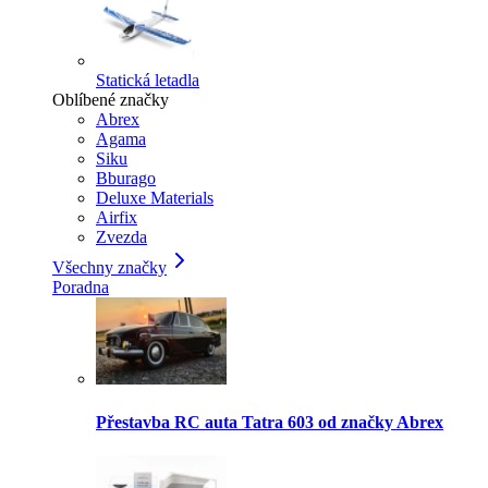
Statická letadla
Oblíbené značky
Abrex
Agama
Siku
Bburago
Deluxe Materials
Airfix
Zvezda
Všechny značky
Poradna
Přestavba RC auta Tatra 603 od značky Abrex