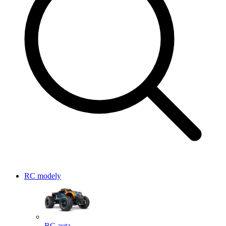
RC modely
RC auta