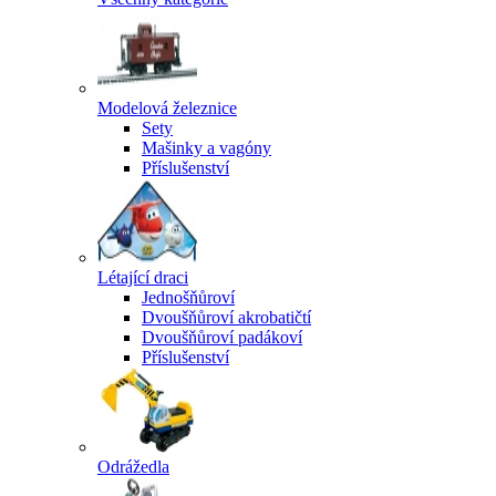
Modelová železnice
Sety
Mašinky a vagóny
Příslušenství
Létající draci
Jednošňůroví
Dvoušňůroví akrobatičtí
Dvoušňůroví padákoví
Příslušenství
Odrážedla