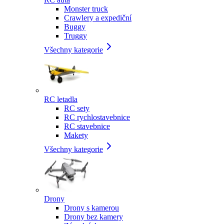
Monster truck
Crawlery a expediční
Buggy
Truggy
Všechny kategorie
RC letadla
RC sety
RC rychlostavebnice
RC stavebnice
Makety
Všechny kategorie
Drony
Drony s kamerou
Drony bez kamery