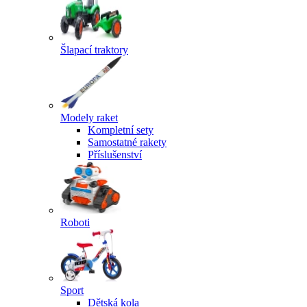
Šlapací traktory
Modely raket
Kompletní sety
Samostatné rakety
Příslušenství
Roboti
Sport
Dětská kola