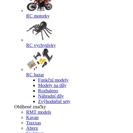
RC motorky
RC vychytávky
RC bazar
Funkční modely
Modely na díly
Rozbaleno
Náhradní díly
Zvýhodněné sety
Oblíbené značky
RMT models
Kavan
Traxxas
Abrex