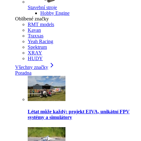
Stavební stroje
Hobby Engine
Oblíbené značky
RMT models
Kavan
Traxxas
Yeah Racing
Spektrum
XRAY
HUDY
Všechny značky
Poradna
Létat může každý: projekt EIVA, unikátní FPV
systémy a simulátory