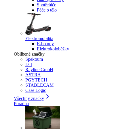
Spotřebiče
Péče o tělo
Elektromobilita
E-boardy
Elektrokoloběžky
Oblíbené značky
Spektrum
DJI
Rayline GmbH
ASTRA
PGYTECH
STABLECAM
Case Logic
Všechny značky
Poradna