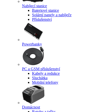
Nabíjecí stanice
Bateriové stanice
Solární panely a nabíječe
Příslušenství
Powerbanky
PC a GSM příslušenství
Kabely a redukce
Sluchátka
Mobilní telefony
Domácnost
Batohy a tašky