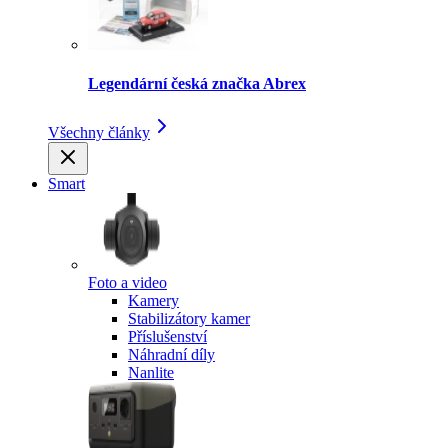
Legendární česká značka Abrex
Všechny články
Smart
Foto a video
Kamery
Stabilizátory kamer
Příslušenství
Náhradní díly
Nanlite