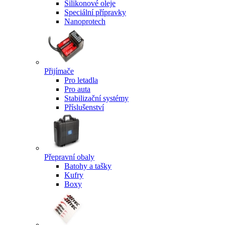
Silikonové oleje
Speciální přípravky
Nanoprotech
Přijímače
Pro letadla
Pro auta
Stabilizační systémy
Příslušenství
Přepravní obaly
Batohy a tašky
Kufry
Boxy