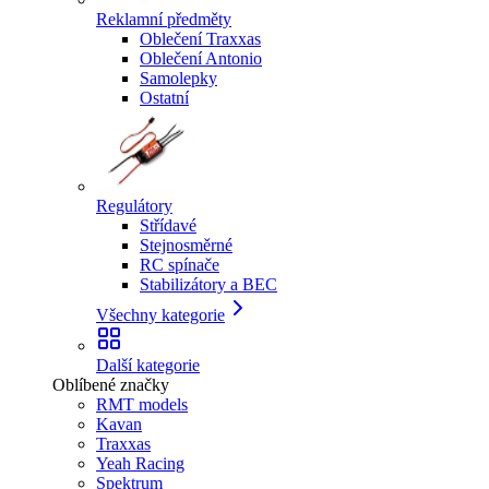
Reklamní předměty
Oblečení Traxxas
Oblečení Antonio
Samolepky
Ostatní
Regulátory
Střídavé
Stejnosměrné
RC spínače
Stabilizátory a BEC
Všechny kategorie
Další kategorie
Oblíbené značky
RMT models
Kavan
Traxxas
Yeah Racing
Spektrum