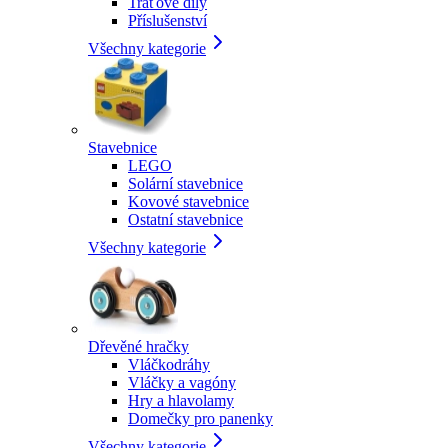
Traťové díly
Příslušenství
Všechny kategorie
Stavebnice
LEGO
Solární stavebnice
Kovové stavebnice
Ostatní stavebnice
Všechny kategorie
Dřevěné hračky
Vláčkodráhy
Vláčky a vagóny
Hry a hlavolamy
Domečky pro panenky
Všechny kategorie