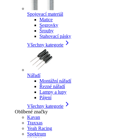
Spojovací materiál
Matice
Segrovky
Šrouby
Stahovací pásky
Všechny kategorie
Nářadí
Montážní nářadí
Řezné nářadí
Lampy a lupy
Pájení
Všechny kategorie
Oblíbené značky
Kavan
Traxxas
Yeah Racing
Spektrum