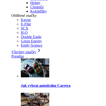
Helmy
Chrániče
Koloběžky
Oblíbené značky
Kavan
E-Flite
SCX
H-Q
Double Eagle
Green Energy
Emily Science
Všechny značky
Poradna
Jak vybrat autodráhu Carrera