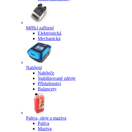
Měřící zařízení
Elektronická
Mechanická
Nabíjení
Nabíječe
Stabilizované zdroje
Příslušenství
Balancery
Paliva, oleje a maziva
Paliva
Maziva