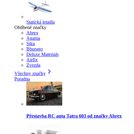
Statická letadla
Oblíbené značky
Abrex
Agama
Siku
Bburago
Deluxe Materials
Airfix
Zvezda
Všechny značky
Poradna
Přestavba RC auta Tatra 603 od značky Abrex