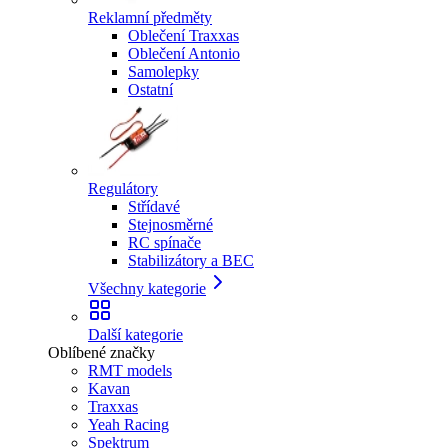
Reklamní předměty
Oblečení Traxxas
Oblečení Antonio
Samolepky
Ostatní
Regulátory
Střídavé
Stejnosměrné
RC spínače
Stabilizátory a BEC
Všechny kategorie
Další kategorie
Oblíbené značky
RMT models
Kavan
Traxxas
Yeah Racing
Spektrum