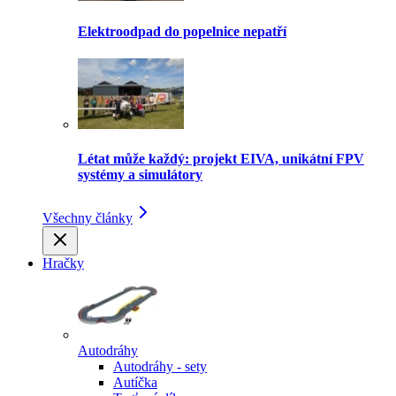
Elektroodpad do popelnice nepatří
Létat může každý: projekt EIVA, unikátní FPV
systémy a simulátory
Všechny články
Hračky
Autodráhy
Autodráhy - sety
Autíčka