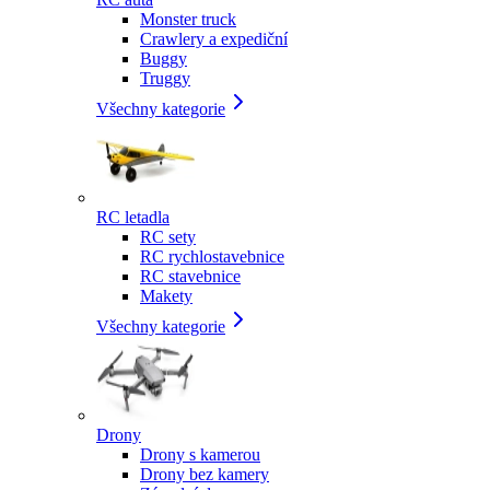
Monster truck
Crawlery a expediční
Buggy
Truggy
Všechny kategorie
RC letadla
RC sety
RC rychlostavebnice
RC stavebnice
Makety
Všechny kategorie
Drony
Drony s kamerou
Drony bez kamery