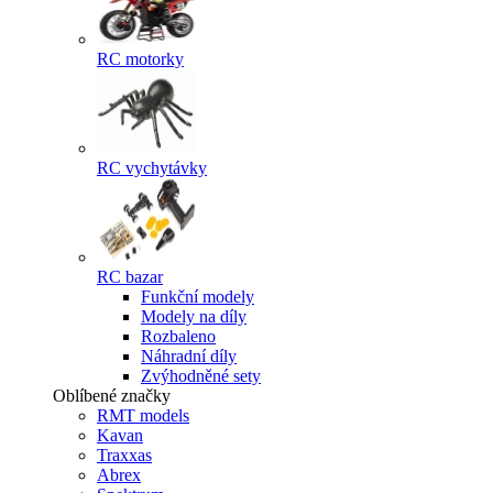
RC motorky
RC vychytávky
RC bazar
Funkční modely
Modely na díly
Rozbaleno
Náhradní díly
Zvýhodněné sety
Oblíbené značky
RMT models
Kavan
Traxxas
Abrex