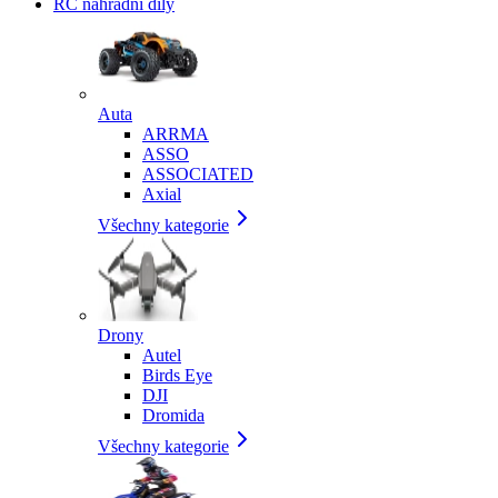
RC náhradní díly
Auta
ARRMA
ASSO
ASSOCIATED
Axial
Všechny kategorie
Drony
Autel
Birds Eye
DJI
Dromida
Všechny kategorie