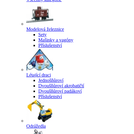
Modelová železnice
Sety
Mašinky a vagóny
Příslušenství
Létající draci
Jednošňůroví
Dvoušňůroví akrobatičtí
Dvoušňůroví padákoví
Příslušenství
Odrážedla