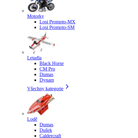
Motorky
Losi Promoto-MX
Losi Promoto-SM
Letadla
Black Horse
CM Pro
Dumas
Dynam
Všechny kategorie
Lodě
Dumas
Dušek
Caldercraft