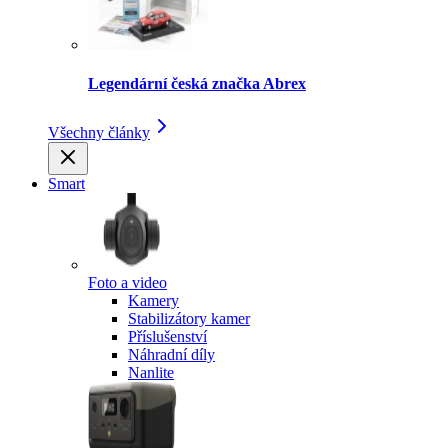
Legendární česká značka Abrex
Všechny články
Smart
Foto a video
Kamery
Stabilizátory kamer
Příslušenství
Náhradní díly
Nanlite