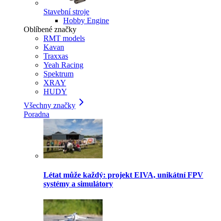
Stavební stroje
Hobby Engine
Oblíbené značky
RMT models
Kavan
Traxxas
Yeah Racing
Spektrum
XRAY
HUDY
Všechny značky
Poradna
Létat může každý: projekt EIVA, unikátní FPV
systémy a simulátory