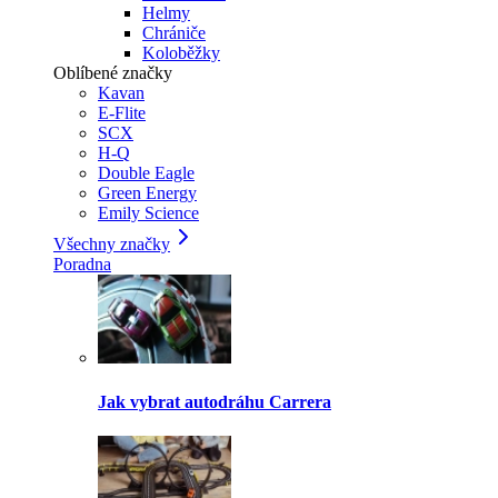
Helmy
Chrániče
Koloběžky
Oblíbené značky
Kavan
E-Flite
SCX
H-Q
Double Eagle
Green Energy
Emily Science
Všechny značky
Poradna
Jak vybrat autodráhu Carrera