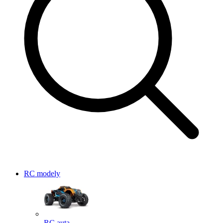
RC modely
RC auta