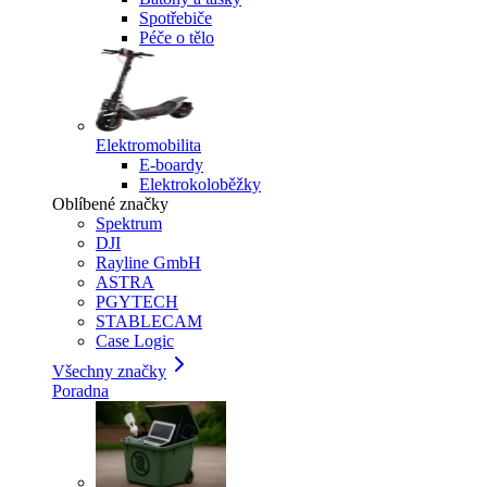
Spotřebiče
Péče o tělo
Elektromobilita
E-boardy
Elektrokoloběžky
Oblíbené značky
Spektrum
DJI
Rayline GmbH
ASTRA
PGYTECH
STABLECAM
Case Logic
Všechny značky
Poradna