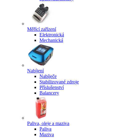
Měřící zařízení
Elektronická
Mechanická
Nabíjení
Nabíječe
Stabilizované zdroje
Příslušenství
Balancery
Paliva, oleje a maziva
Paliva
Maziva