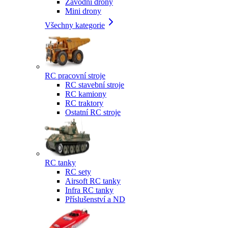
Závodní drony
Mini drony
Všechny kategorie
RC pracovní stroje
RC stavební stroje
RC kamiony
RC traktory
Ostatní RC stroje
RC tanky
RC sety
Airsoft RC tanky
Infra RC tanky
Příslušenství a ND