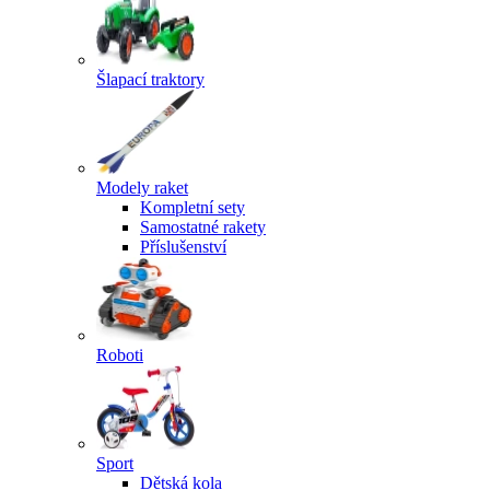
Šlapací traktory
Modely raket
Kompletní sety
Samostatné rakety
Příslušenství
Roboti
Sport
Dětská kola