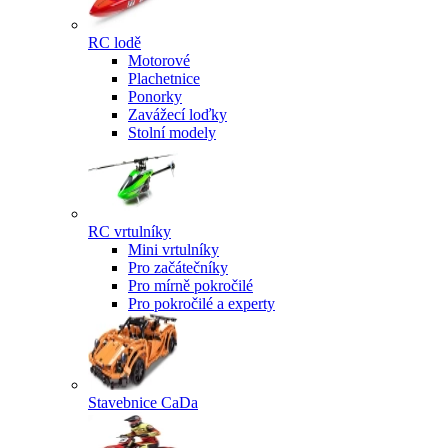
RC lodě
Motorové
Plachetnice
Ponorky
Zavážecí loďky
Stolní modely
RC vrtulníky
Mini vrtulníky
Pro začátečníky
Pro mírně pokročilé
Pro pokročilé a experty
Stavebnice CaDa