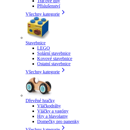
Traťové díly
Příslušenství
Všechny kategorie
Stavebnice
LEGO
Solární stavebnice
Kovové stavebnice
Ostatní stavebnice
Všechny kategorie
Dřevěné hračky
Vláčkodráhy
Vláčky a vagóny
Hry a hlavolamy
Domečky pro panenky
Všechny kategorie