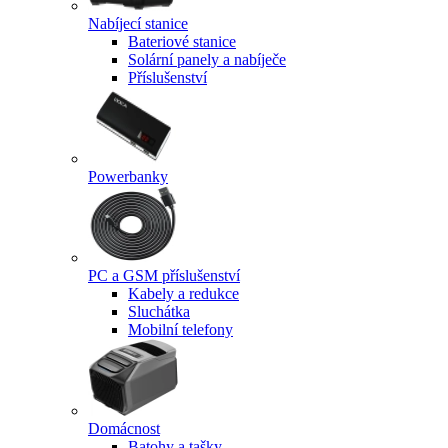
Nabíjecí stanice
Bateriové stanice
Solární panely a nabíječe
Příslušenství
Powerbanky
PC a GSM příslušenství
Kabely a redukce
Sluchátka
Mobilní telefony
Domácnost
Batohy a tašky