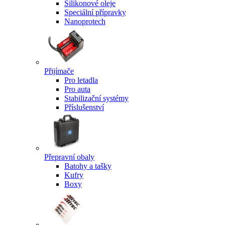
Silikonové oleje
Speciální přípravky
Nanoprotech
Přijímače
Pro letadla
Pro auta
Stabilizační systémy
Příslušenství
Přepravní obaly
Batohy a tašky
Kufry
Boxy