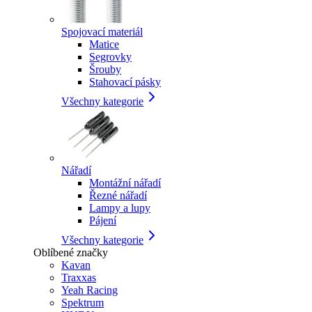
Spojovací materiál
Matice
Segrovky
Šrouby
Stahovací pásky
Všechny kategorie
Nářadí
Montážní nářadí
Řezné nářadí
Lampy a lupy
Pájení
Všechny kategorie
Oblíbené značky
Kavan
Traxxas
Yeah Racing
Spektrum