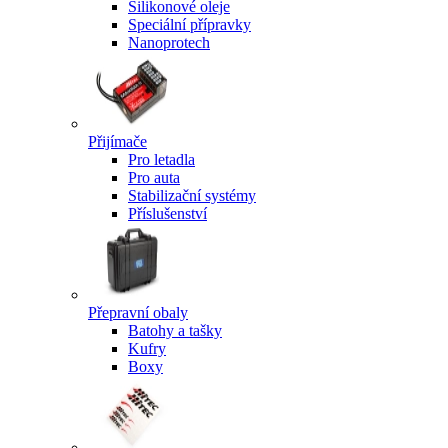
Silikonové oleje
Speciální přípravky
Nanoprotech
Přijímače
Pro letadla
Pro auta
Stabilizační systémy
Příslušenství
Přepravní obaly
Batohy a tašky
Kufry
Boxy