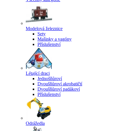
Modelová železnice
Sety
Mašinky a vagóny
Příslušenství
Létající draci
Jednošňůroví
Dvoušňůroví akrobatičtí
Dvoušňůroví padákoví
Příslušenství
Odrážedla