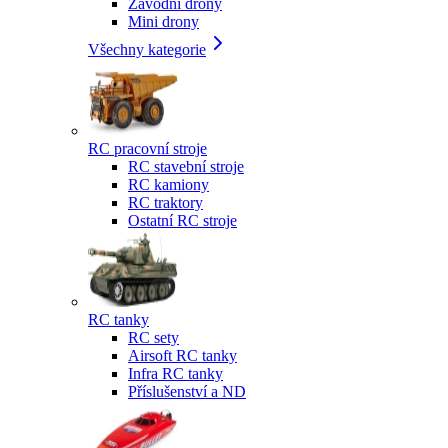
Závodní drony
Mini drony
Všechny kategorie
RC pracovní stroje
RC stavební stroje
RC kamiony
RC traktory
Ostatní RC stroje
RC tanky
RC sety
Airsoft RC tanky
Infra RC tanky
Příslušenství a ND