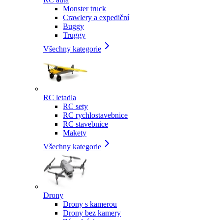
Monster truck
Crawlery a expediční
Buggy
Truggy
Všechny kategorie
RC letadla
RC sety
RC rychlostavebnice
RC stavebnice
Makety
Všechny kategorie
Drony
Drony s kamerou
Drony bez kamery