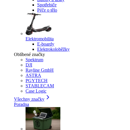
Spotřebiče
Péče o tělo
Elektromobilita
E-boardy
Elektrokoloběžky
Oblíbené značky
Spektrum
DJI
Rayline GmbH
ASTRA
PGYTECH
STABLECAM
Case Logic
Všechny značky
Poradna