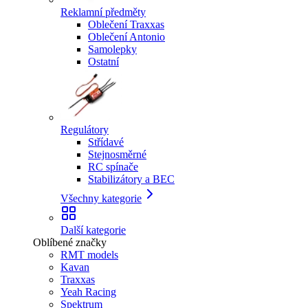
Reklamní předměty
Oblečení Traxxas
Oblečení Antonio
Samolepky
Ostatní
Regulátory
Střídavé
Stejnosměrné
RC spínače
Stabilizátory a BEC
Všechny kategorie
Další kategorie
Oblíbené značky
RMT models
Kavan
Traxxas
Yeah Racing
Spektrum