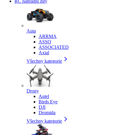
RC náhradní díly
Auta
ARRMA
ASSO
ASSOCIATED
Axial
Všechny kategorie
Drony
Autel
Birds Eye
DJI
Dromida
Všechny kategorie