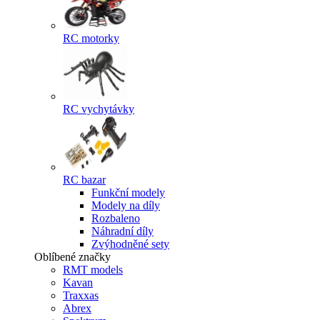
RC motorky
RC vychytávky
RC bazar
Funkční modely
Modely na díly
Rozbaleno
Náhradní díly
Zvýhodněné sety
Oblíbené značky
RMT models
Kavan
Traxxas
Abrex