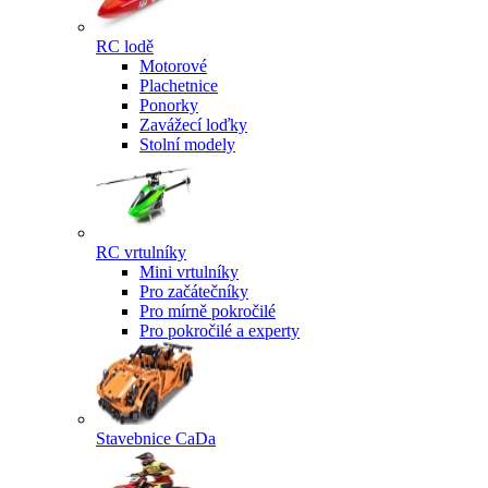
RC lodě
Motorové
Plachetnice
Ponorky
Zavážecí loďky
Stolní modely
RC vrtulníky
Mini vrtulníky
Pro začátečníky
Pro mírně pokročilé
Pro pokročilé a experty
Stavebnice CaDa