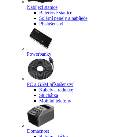
Nabíjecí stanice
Bateriové stanice
Solární panely a nabíječe
Příslušenství
Powerbanky
PC a GSM příslušenství
Kabely a redukce
Sluchátka
Mobilní telefony
Domácnost
Batohy a tašky