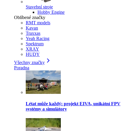
Stavební stroje
Hobby Engine
Oblíbené značky
RMT models
Kavan
Traxxas
Yeah Racing
Spektrum
XRAY
HUDY
Všechny značky
Poradna
Létat může každý: projekt EIVA, unikátní FPV
systémy a simulátory