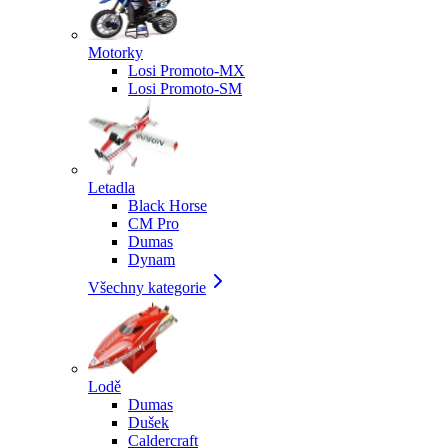
Motorky
Losi Promoto-MX
Losi Promoto-SM
Letadla
Black Horse
CM Pro
Dumas
Dynam
Všechny kategorie
Lodě
Dumas
Dušek
Caldercraft