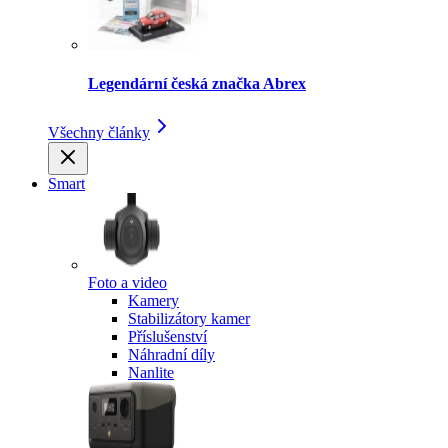
Legendární česká značka Abrex
Všechny články
Smart
Foto a video
Kamery
Stabilizátory kamer
Příslušenství
Náhradní díly
Nanlite