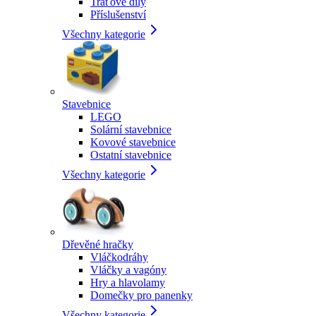
Traťové díly
Příslušenství
Všechny kategorie
Stavebnice
LEGO
Solární stavebnice
Kovové stavebnice
Ostatní stavebnice
Všechny kategorie
Dřevěné hračky
Vláčkodráhy
Vláčky a vagóny
Hry a hlavolamy
Domečky pro panenky
Všechny kategorie