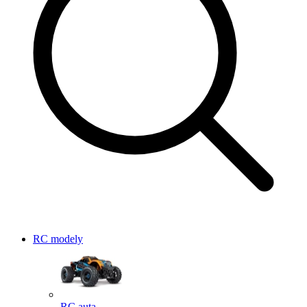
RC modely
RC auta