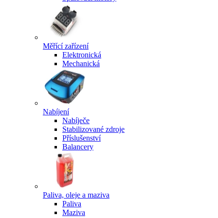
Měřící zařízení
Elektronická
Mechanická
Nabíjení
Nabíječe
Stabilizované zdroje
Příslušenství
Balancery
Paliva, oleje a maziva
Paliva
Maziva