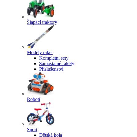
Šlapací traktory
Modely raket
Kompletní sety
Samostatné rakety
Příslušenství
Roboti
Sport
Dětská kola