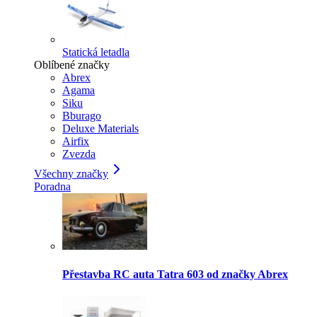
Statická letadla
Oblíbené značky
Abrex
Agama
Siku
Bburago
Deluxe Materials
Airfix
Zvezda
Všechny značky
Poradna
Přestavba RC auta Tatra 603 od značky Abrex