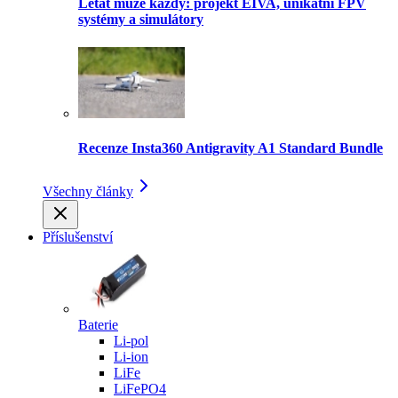
Létat může každý: projekt EIVA, unikátní FPV
systémy a simulátory
Recenze Insta360 Antigravity A1 Standard Bundle
Všechny články
Příslušenství
Baterie
Li-pol
Li-ion
LiFe
LiFePO4