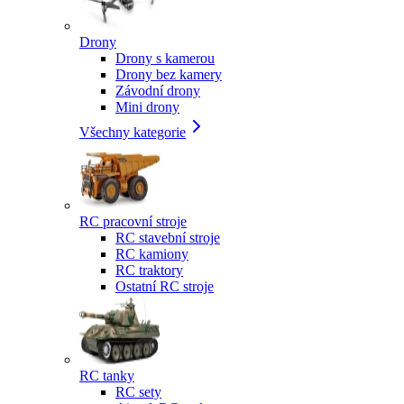
Drony
Drony s kamerou
Drony bez kamery
Závodní drony
Mini drony
Všechny kategorie
RC pracovní stroje
RC stavební stroje
RC kamiony
RC traktory
Ostatní RC stroje
RC tanky
RC sety