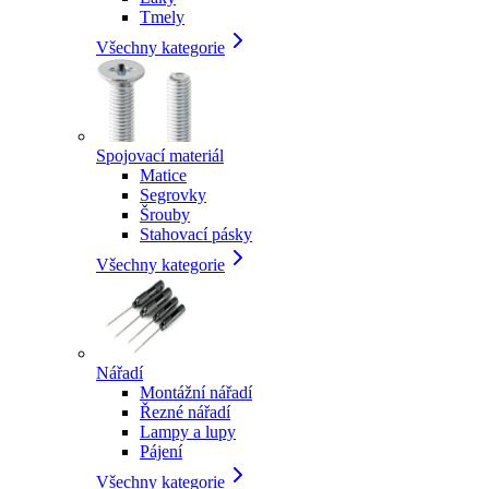
Tmely
Všechny kategorie
Spojovací materiál
Matice
Segrovky
Šrouby
Stahovací pásky
Všechny kategorie
Nářadí
Montážní nářadí
Řezné nářadí
Lampy a lupy
Pájení
Všechny kategorie