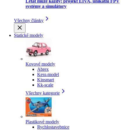
Létat může každý: projekt EIVA, unikátní FPV
systémy a simulátory
Všechny články
Statické modely
Kovové modely
Abrex
Kess-model
Kinsmart
Kk-scale
Všechny kategorie
Plastikové modely
Rychlostavebnice