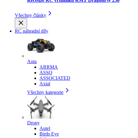
Recenze RC vrtulníku RMT DragonFly 250
Všechny články
RC náhradní díly
Auta
ARRMA
ASSO
ASSOCIATED
Axial
Všechny kategorie
Drony
Autel
Birds Eye