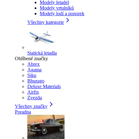
Modely letadel
Modely vrtulníků
Modely lodí a ponorek
Všechny kategorie
Statická letadla
Oblíbené značky
Abrex
Agama
Siku
Bburago
Deluxe Materials
Airfix
Zvezda
Všechny značky
Poradna