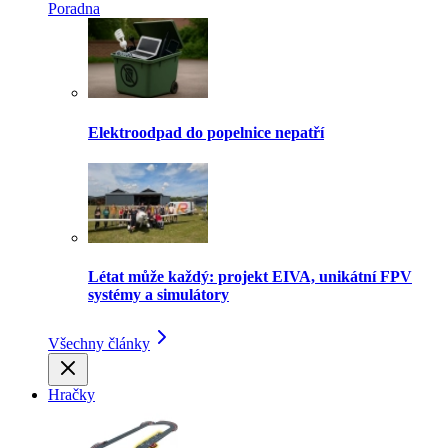
Poradna
Elektroodpad do popelnice nepatří
Létat může každý: projekt EIVA, unikátní FPV
systémy a simulátory
Všechny články
Hračky