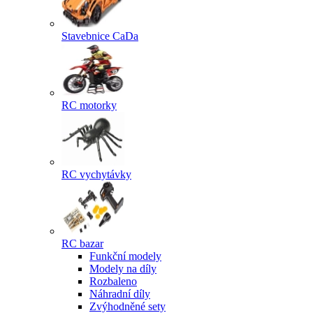
Stavebnice CaDa
RC motorky
RC vychytávky
RC bazar
Funkční modely
Modely na díly
Rozbaleno
Náhradní díly
Zvýhodněné sety