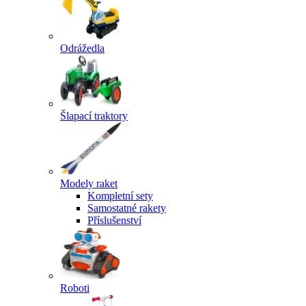
Odrážedla
Šlapací traktory
Modely raket
Kompletní sety
Samostatné rakety
Příslušenství
Roboti