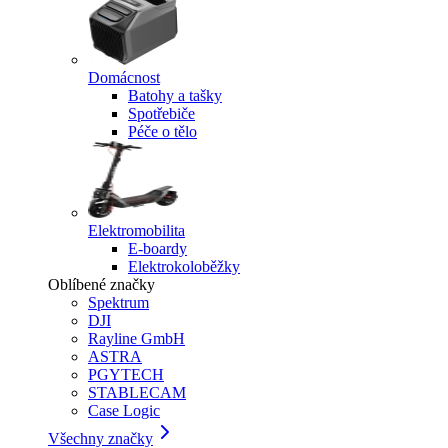
Domácnost
Batohy a tašky
Spotřebiče
Péče o tělo
Elektromobilita
E-boardy
Elektrokoloběžky
Oblíbené značky
Spektrum
DJI
Rayline GmbH
ASTRA
PGYTECH
STABLECAM
Case Logic
Všechny značky