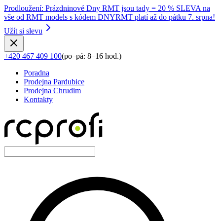
Prodloužení
:
Prázdninové Dny RMT jsou tady = 20 % SLEVA na
vše od RMT models s kódem DNYRMT platí až do pátku 7. srpna!
Užít si slevu
+420 467 409 100
(
po–pá: 8–16 hod.
)
Poradna
Prodejna Pardubice
Prodejna Chrudim
Kontakty