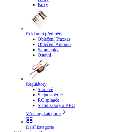
Boxy
Reklamní předměty
Oblečení Traxxas
Oblečení Antonio
Samolepky
Ostatní
Regulátory
Střídavé
Stejnosměrné
RC spínače
Stabilizátory a BEC
Všechny kategorie
Další kategorie