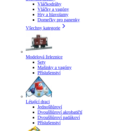
Vláčkodráhy
Vláčky a vagóny
Hry a hlavolamy
Domečky pro panenky
Všechny kategorie
Modelová železnice
Sety
Mašinky a vagóny
Příslušenství
Létající draci
Jednošňůroví
Dvoušňůroví akrobatičtí
Dvoušňůroví padákoví
Příslušenství