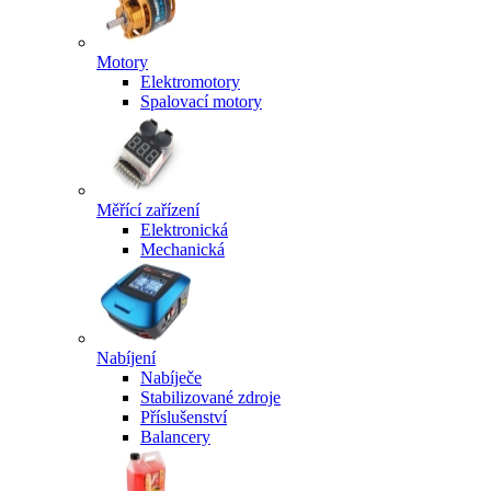
Motory
Elektromotory
Spalovací motory
Měřící zařízení
Elektronická
Mechanická
Nabíjení
Nabíječe
Stabilizované zdroje
Příslušenství
Balancery