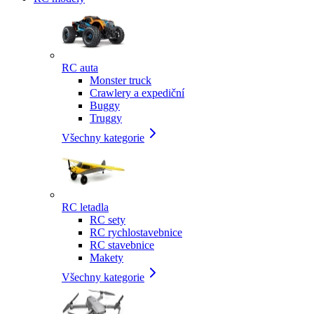
RC auta
Monster truck
Crawlery a expediční
Buggy
Truggy
Všechny kategorie
RC letadla
RC sety
RC rychlostavebnice
RC stavebnice
Makety
Všechny kategorie