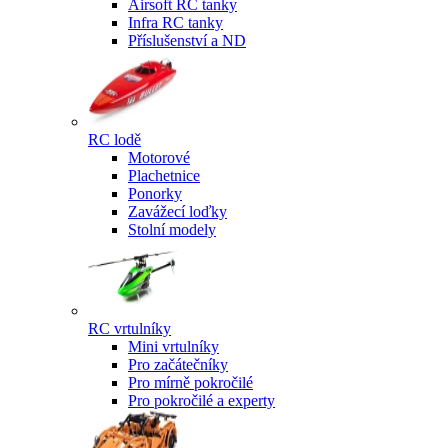
Airsoft RC tanky
Infra RC tanky
Příslušenství a ND
RC lodě
Motorové
Plachetnice
Ponorky
Zavážecí loďky
Stolní modely
RC vrtulníky
Mini vrtulníky
Pro začátečníky
Pro mírně pokročilé
Pro pokročilé a experty