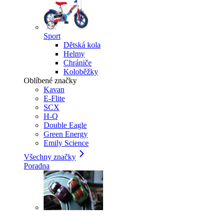
Sport
Dětská kola
Helmy
Chrániče
Koloběžky
Oblíbené značky
Kavan
E-Flite
SCX
H-Q
Double Eagle
Green Energy
Emily Science
Všechny značky
Poradna