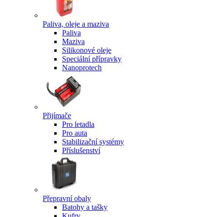
Paliva, oleje a maziva
Paliva
Maziva
Silikonové oleje
Speciální přípravky
Nanoprotech
Přijímače
Pro letadla
Pro auta
Stabilizační systémy
Příslušenství
Přepravní obaly
Batohy a tašky
Kufry