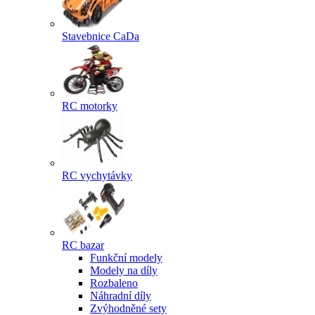
Stavebnice CaDa
RC motorky
RC vychytávky
RC bazar
Funkční modely
Modely na díly
Rozbaleno
Náhradní díly
Zvýhodněné sety