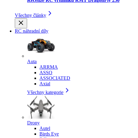
Recenze RC vrtulníku RMT DragonFly 250
Všechny články
RC náhradní díly
Auta
ARRMA
ASSO
ASSOCIATED
Axial
Všechny kategorie
Drony
Autel
Birds Eye