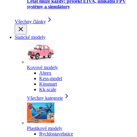
Létat může každý: projekt EIVA, unikátní FPV
systémy a simulátory
Všechny články
Statické modely
Kovové modely
Abrex
Kess-model
Kinsmart
Kk-scale
Všechny kategorie
Plastikové modely
Rychlostavebnice