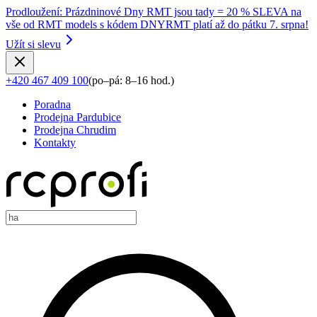
Prodloužení
:
Prázdninové Dny RMT jsou tady = 20 % SLEVA na
vše od RMT models s kódem DNYRMT platí až do pátku 7. srpna!
Užít si slevu
+420 467 409 100
(
po–pá: 8–16 hod.
)
Poradna
Prodejna Pardubice
Prodejna Chrudim
Kontakty