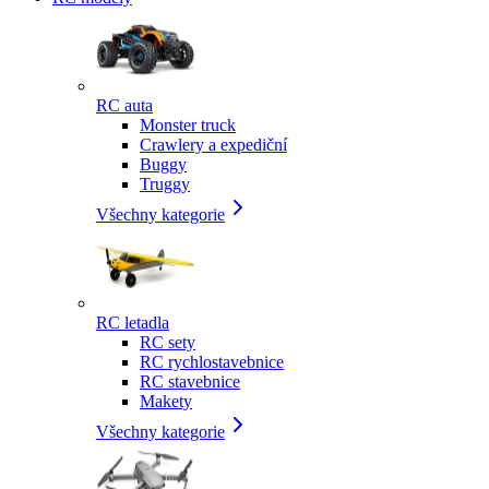
RC auta
Monster truck
Crawlery a expediční
Buggy
Truggy
Všechny kategorie
RC letadla
RC sety
RC rychlostavebnice
RC stavebnice
Makety
Všechny kategorie