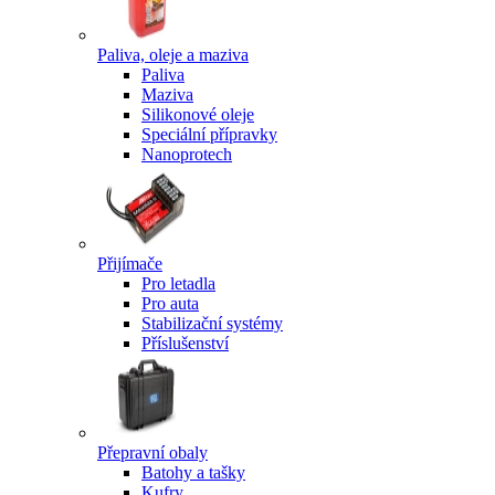
Paliva, oleje a maziva
Paliva
Maziva
Silikonové oleje
Speciální přípravky
Nanoprotech
Přijímače
Pro letadla
Pro auta
Stabilizační systémy
Příslušenství
Přepravní obaly
Batohy a tašky
Kufry