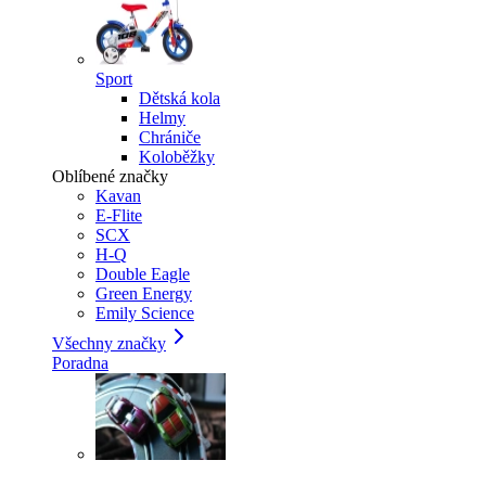
Sport
Dětská kola
Helmy
Chrániče
Koloběžky
Oblíbené značky
Kavan
E-Flite
SCX
H-Q
Double Eagle
Green Energy
Emily Science
Všechny značky
Poradna