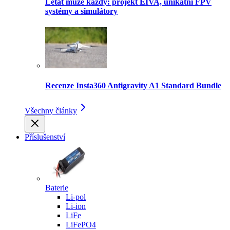
Létat může každý: projekt EIVA, unikátní FPV
systémy a simulátory
Recenze Insta360 Antigravity A1 Standard Bundle
Všechny články
Příslušenství
Baterie
Li-pol
Li-ion
LiFe
LiFePO4