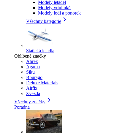
Modely letadel
Modely vrtulníků
Modely lodí a ponorek
Všechny kategorie
Statická letadla
Oblíbené značky
Abrex
Agama
Siku
Bburago
Deluxe Materials
Airfix
Zvezda
Všechny značky
Poradna