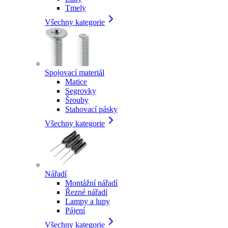
Tmely
Všechny kategorie
Spojovací materiál
Matice
Segrovky
Šrouby
Stahovací pásky
Všechny kategorie
Nářadí
Montážní nářadí
Řezné nářadí
Lampy a lupy
Pájení
Všechny kategorie