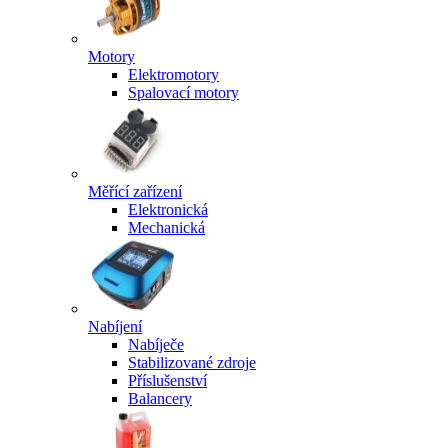
Motory
Elektromotory
Spalovací motory
Měřící zařízení
Elektronická
Mechanická
Nabíjení
Nabíječe
Stabilizované zdroje
Příslušenství
Balancery