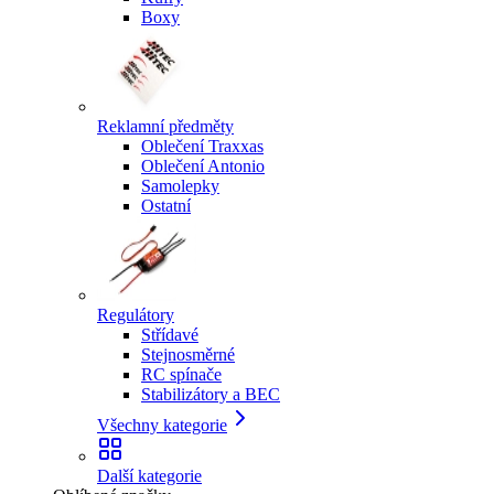
Boxy
Reklamní předměty
Oblečení Traxxas
Oblečení Antonio
Samolepky
Ostatní
Regulátory
Střídavé
Stejnosměrné
RC spínače
Stabilizátory a BEC
Všechny kategorie
Další kategorie