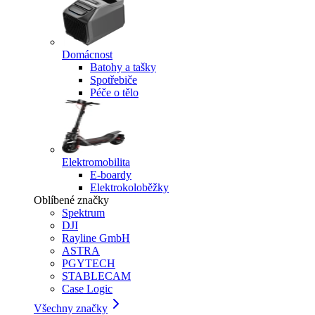
Domácnost
Batohy a tašky
Spotřebiče
Péče o tělo
Elektromobilita
E-boardy
Elektrokoloběžky
Oblíbené značky
Spektrum
DJI
Rayline GmbH
ASTRA
PGYTECH
STABLECAM
Case Logic
Všechny značky