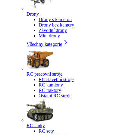
Drony
Drony s kamerou
Drony bez kamery
Závodní drony
Mini drony
Všechny kategorie
RC pracovní stroje
RC stavební stroje
RC kamiony
RC traktory
Ostatní RC stroje
RC tanky
RC sety