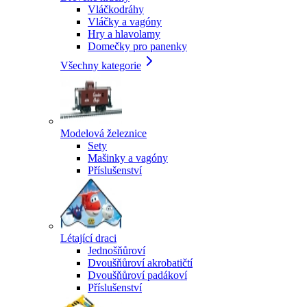
Vláčkodráhy
Vláčky a vagóny
Hry a hlavolamy
Domečky pro panenky
Všechny kategorie
Modelová železnice
Sety
Mašinky a vagóny
Příslušenství
Létající draci
Jednošňůroví
Dvoušňůroví akrobatičtí
Dvoušňůroví padákoví
Příslušenství