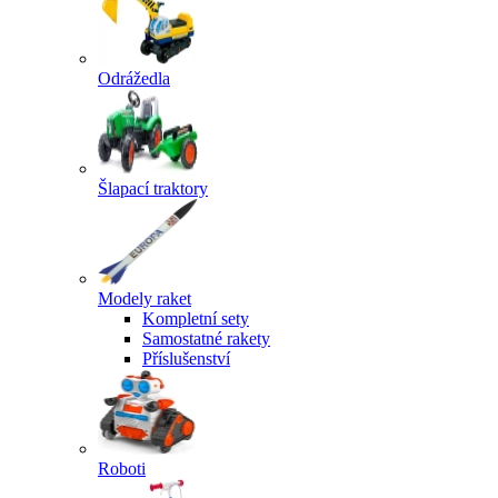
Odrážedla
Šlapací traktory
Modely raket
Kompletní sety
Samostatné rakety
Příslušenství
Roboti