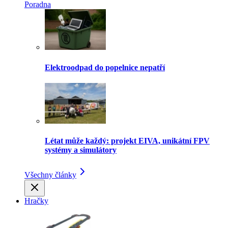
Poradna
Elektroodpad do popelnice nepatří
Létat může každý: projekt EIVA, unikátní FPV
systémy a simulátory
Všechny články
Hračky