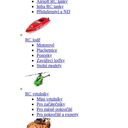
Airsoft RC tanky
Infra RC tanky
Příslušenství a ND
RC lodě
Motorové
Plachetnice
Ponorky
Zavážecí loďky
Stolní modely
RC vrtulníky
Mini vrtulníky
Pro začátečníky
Pro mírně pokročilé
Pro pokročilé a experty