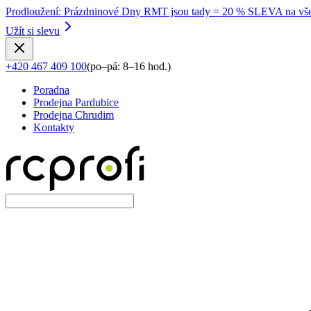
Prodloužení
:
Prázdninové Dny RMT jsou tady = 20 % SLEVA na vše
Užít si slevu
+420 467 409 100
(
po–pá: 8–16 hod.
)
Poradna
Prodejna Pardubice
Prodejna Chrudim
Kontakty