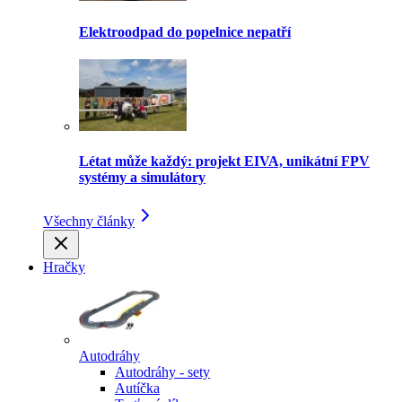
Elektroodpad do popelnice nepatří
Létat může každý: projekt EIVA, unikátní FPV
systémy a simulátory
Všechny články
Hračky
Autodráhy
Autodráhy - sety
Autíčka