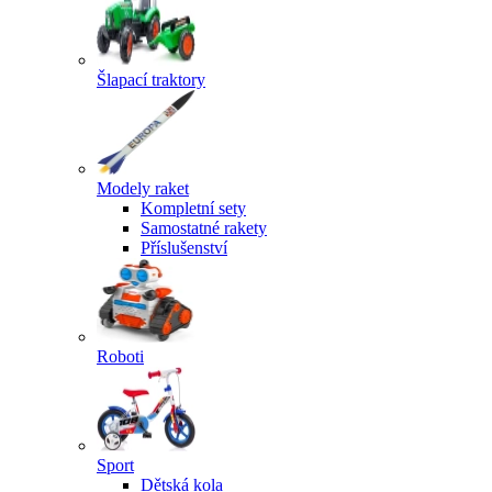
Šlapací traktory
Modely raket
Kompletní sety
Samostatné rakety
Příslušenství
Roboti
Sport
Dětská kola