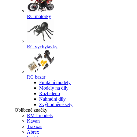
RC motorky
RC vychytávky
RC bazar
Funkční modely
Modely na díly
Rozbaleno
Náhradní díly
Zvýhodněné sety
Oblíbené značky
RMT models
Kavan
Traxxas
Abrex