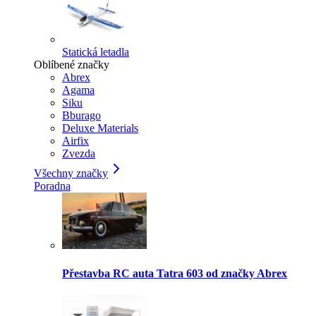
Statická letadla
Oblíbené značky
Abrex
Agama
Siku
Bburago
Deluxe Materials
Airfix
Zvezda
Všechny značky
Poradna
Přestavba RC auta Tatra 603 od značky Abrex