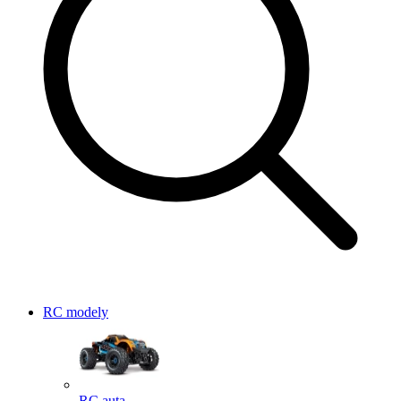
RC modely
RC auta