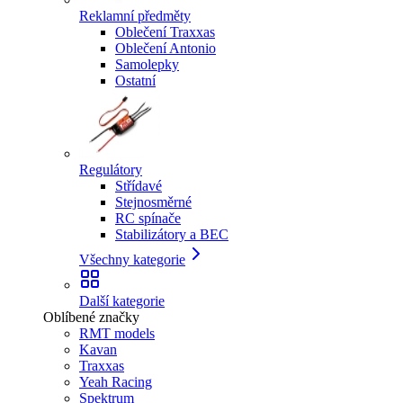
Reklamní předměty
Oblečení Traxxas
Oblečení Antonio
Samolepky
Ostatní
Regulátory
Střídavé
Stejnosměrné
RC spínače
Stabilizátory a BEC
Všechny kategorie
Další kategorie
Oblíbené značky
RMT models
Kavan
Traxxas
Yeah Racing
Spektrum