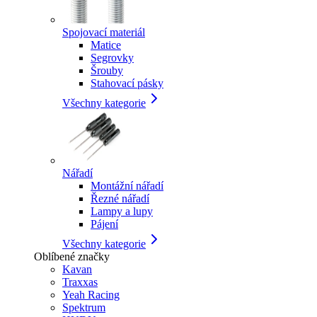
Spojovací materiál
Matice
Segrovky
Šrouby
Stahovací pásky
Všechny kategorie
Nářadí
Montážní nářadí
Řezné nářadí
Lampy a lupy
Pájení
Všechny kategorie
Oblíbené značky
Kavan
Traxxas
Yeah Racing
Spektrum