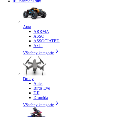
RC náhradní díly
Auta
ARRMA
ASSO
ASSOCIATED
Axial
Všechny kategorie
Drony
Autel
Birds Eye
DJI
Dromida
Všechny kategorie