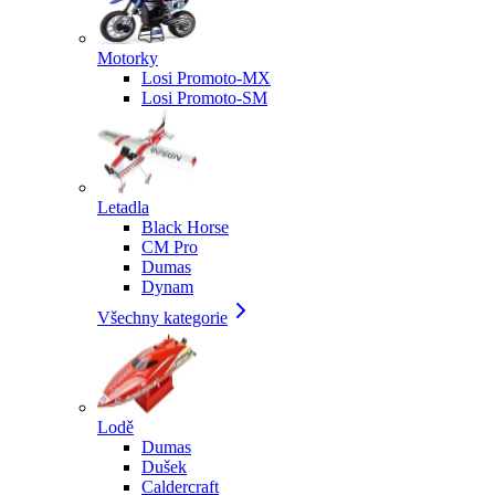
Motorky
Losi Promoto-MX
Losi Promoto-SM
Letadla
Black Horse
CM Pro
Dumas
Dynam
Všechny kategorie
Lodě
Dumas
Dušek
Caldercraft