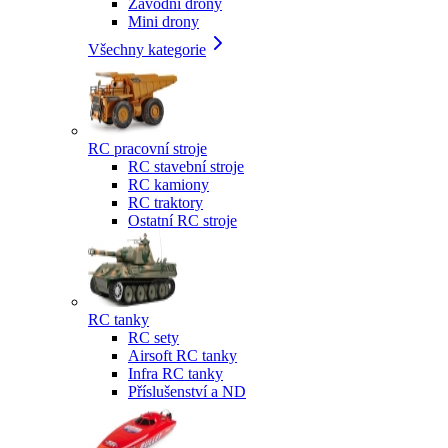
Závodní drony
Mini drony
Všechny kategorie
RC pracovní stroje
RC stavební stroje
RC kamiony
RC traktory
Ostatní RC stroje
RC tanky
RC sety
Airsoft RC tanky
Infra RC tanky
Příslušenství a ND