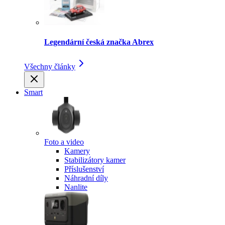
Legendární česká značka Abrex
Všechny články
Smart
Foto a video
Kamery
Stabilizátory kamer
Příslušenství
Náhradní díly
Nanlite