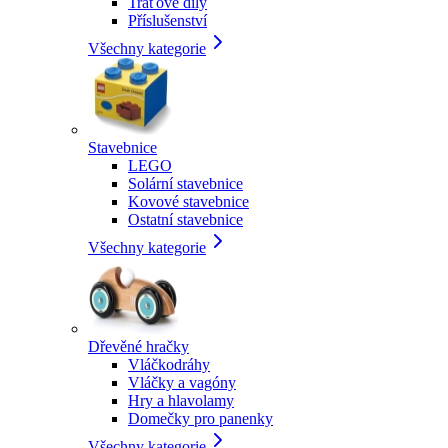
Traťové díly
Příslušenství
Všechny kategorie
Stavebnice
LEGO
Solární stavebnice
Kovové stavebnice
Ostatní stavebnice
Všechny kategorie
Dřevěné hračky
Vláčkodráhy
Vláčky a vagóny
Hry a hlavolamy
Domečky pro panenky
Všechny kategorie