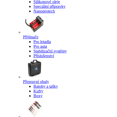
Silikonové oleje
Speciální přípravky
Nanoprotech
Přijímače
Pro letadla
Pro auta
Stabilizační systémy
Příslušenství
Přepravní obaly
Batohy a tašky
Kufry
Boxy