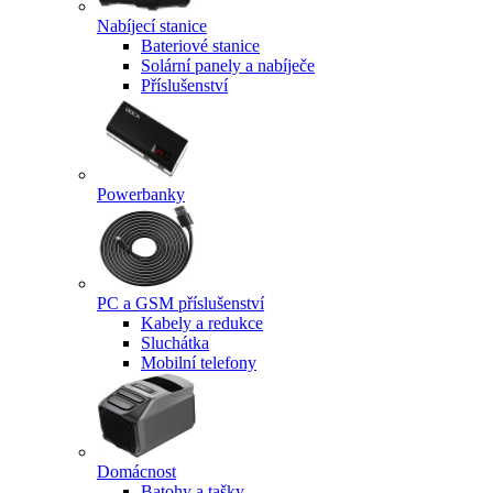
Nabíjecí stanice
Bateriové stanice
Solární panely a nabíječe
Příslušenství
Powerbanky
PC a GSM příslušenství
Kabely a redukce
Sluchátka
Mobilní telefony
Domácnost
Batohy a tašky