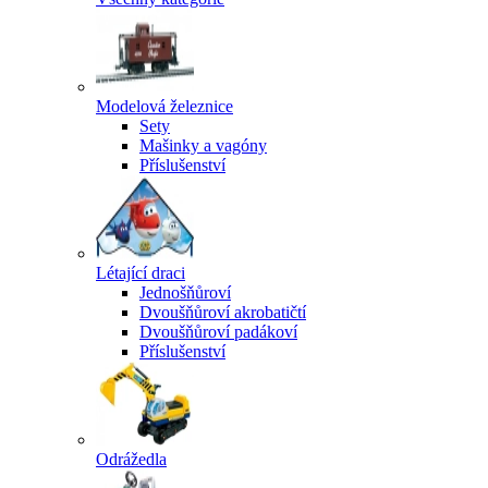
Modelová železnice
Sety
Mašinky a vagóny
Příslušenství
Létající draci
Jednošňůroví
Dvoušňůroví akrobatičtí
Dvoušňůroví padákoví
Příslušenství
Odrážedla