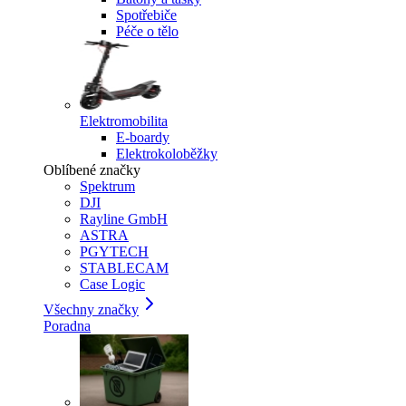
Spotřebiče
Péče o tělo
Elektromobilita
E-boardy
Elektrokoloběžky
Oblíbené značky
Spektrum
DJI
Rayline GmbH
ASTRA
PGYTECH
STABLECAM
Case Logic
Všechny značky
Poradna