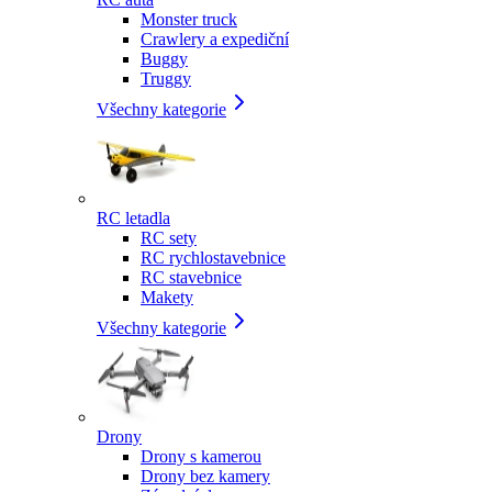
Monster truck
Crawlery a expediční
Buggy
Truggy
Všechny kategorie
RC letadla
RC sety
RC rychlostavebnice
RC stavebnice
Makety
Všechny kategorie
Drony
Drony s kamerou
Drony bez kamery