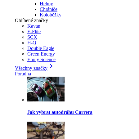
Helmy
Chrániče
Koloběžky
Oblíbené značky
Kavan
E-Flite
SCX
H-Q
Double Eagle
Green Energy
Emily Science
Všechny značky
Poradna
Jak vybrat autodráhu Carrera