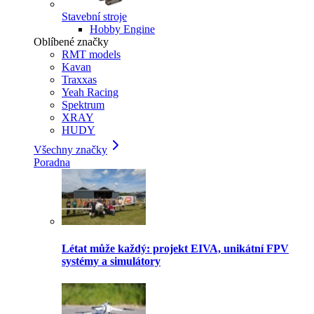
Stavební stroje
Hobby Engine
Oblíbené značky
RMT models
Kavan
Traxxas
Yeah Racing
Spektrum
XRAY
HUDY
Všechny značky
Poradna
Létat může každý: projekt EIVA, unikátní FPV
systémy a simulátory