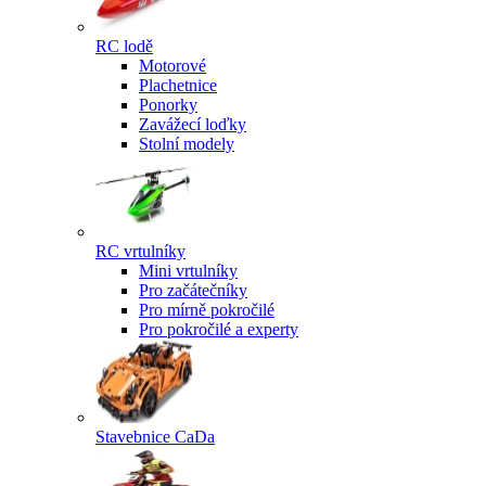
RC lodě
Motorové
Plachetnice
Ponorky
Zavážecí loďky
Stolní modely
RC vrtulníky
Mini vrtulníky
Pro začátečníky
Pro mírně pokročilé
Pro pokročilé a experty
Stavebnice CaDa