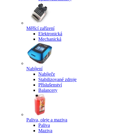
Měřící zařízení
Elektronická
Mechanická
Nabíjení
Nabíječe
Stabilizované zdroje
Příslušenství
Balancery
Paliva, oleje a maziva
Paliva
Maziva