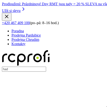
Prodloužení
:
Prázdninové Dny RMT jsou tady = 20 % SLEVA na vše
Užít si slevu
+420 467 409 100
(
po–pá: 8–16 hod.
)
Poradna
Prodejna Pardubice
Prodejna Chrudim
Kontakty