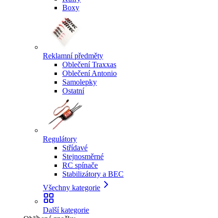
Boxy
Reklamní předměty
Oblečení Traxxas
Oblečení Antonio
Samolepky
Ostatní
Regulátory
Střídavé
Stejnosměrné
RC spínače
Stabilizátory a BEC
Všechny kategorie
Další kategorie