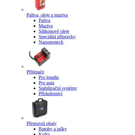
Paliva, oleje a maziva
Paliva
Maziva
Silikonové oleje
Speciální přípravky
Nanoprotech
Přijímače
Pro letadla
Pro auta
Stabilizační systémy
Příslušenství
Přepravní obaly
Batohy a tašky
Kufry