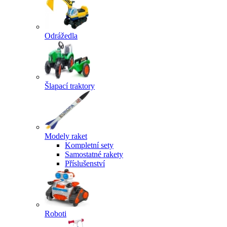
Odrážedla
Šlapací traktory
Modely raket
Kompletní sety
Samostatné rakety
Příslušenství
Roboti