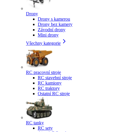
Drony
Drony s kamerou
Drony bez kamery
Závodní drony
Mini drony
Všechny kategorie
RC pracovní stroje
RC stavební stroje
RC kamiony
RC traktory
Ostatní RC stroje
RC tanky
RC sety