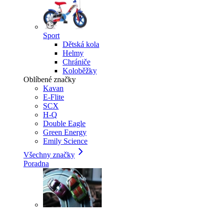
Sport
Dětská kola
Helmy
Chrániče
Koloběžky
Oblíbené značky
Kavan
E-Flite
SCX
H-Q
Double Eagle
Green Energy
Emily Science
Všechny značky
Poradna