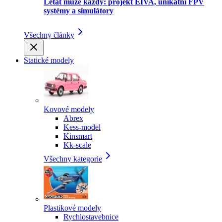
Létat může každý: projekt EIVA, unikátní FPV
systémy a simulátory
Všechny články
Statické modely
Kovové modely
Abrex
Kess-model
Kinsmart
Kk-scale
Všechny kategorie
Plastikové modely
Rychlostavebnice