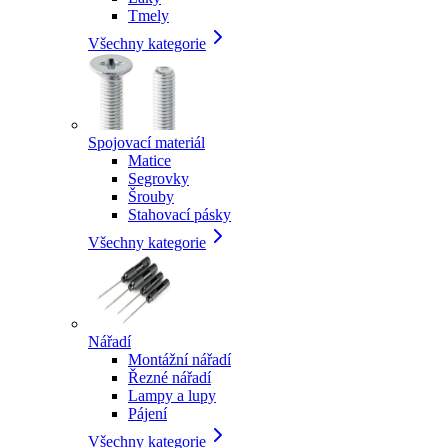
Tmely
Všechny kategorie
Spojovací materiál
Matice
Segrovky
Šrouby
Stahovací pásky
Všechny kategorie
Nářadí
Montážní nářadí
Řezné nářadí
Lampy a lupy
Pájení
Všechny kategorie