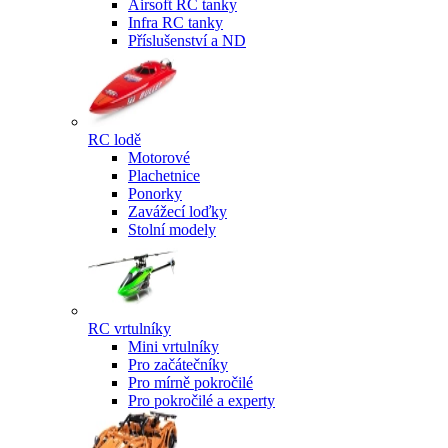
Airsoft RC tanky
Infra RC tanky
Příslušenství a ND
RC lodě
Motorové
Plachetnice
Ponorky
Zavážecí loďky
Stolní modely
RC vrtulníky
Mini vrtulníky
Pro začátečníky
Pro mírně pokročilé
Pro pokročilé a experty