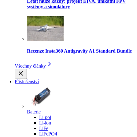
Létat může každý: projekt EIVA, unikátní FPV
systémy a simulátory
Recenze Insta360 Antigravity A1 Standard Bundle
Všechny články
Příslušenství
Baterie
Li-pol
Li-ion
LiFe
LiFePO4