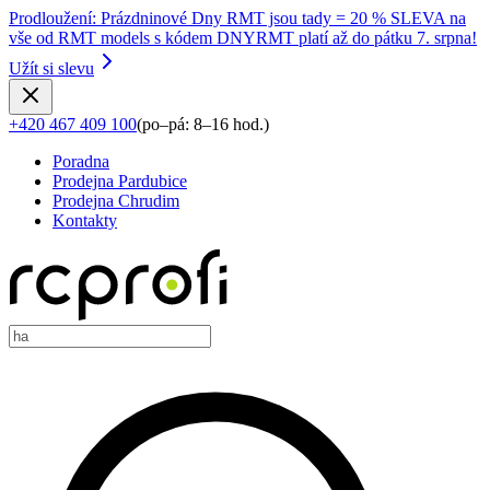
Prodloužení
:
Prázdninové Dny RMT jsou tady = 20 % SLEVA na
vše od RMT models s kódem DNYRMT platí až do pátku 7. srpna!
Užít si slevu
+420 467 409 100
(
po–pá: 8–16 hod.
)
Poradna
Prodejna Pardubice
Prodejna Chrudim
Kontakty