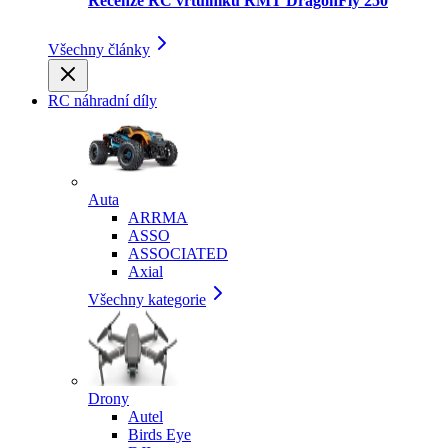
Recenze RC vrtulníku RMT DragonFly 250
Všechny články
RC náhradní díly
Auta
ARRMA
ASSO
ASSOCIATED
Axial
Všechny kategorie
Drony
Autel
Birds Eye