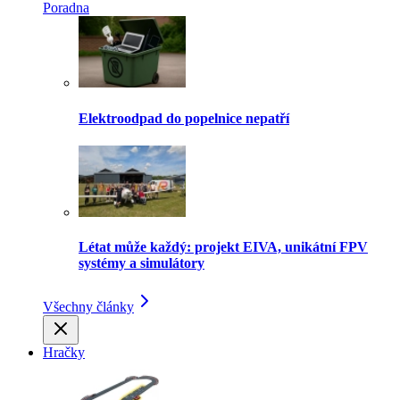
Poradna
Elektroodpad do popelnice nepatří
Létat může každý: projekt EIVA, unikátní FPV
systémy a simulátory
Všechny články
Hračky