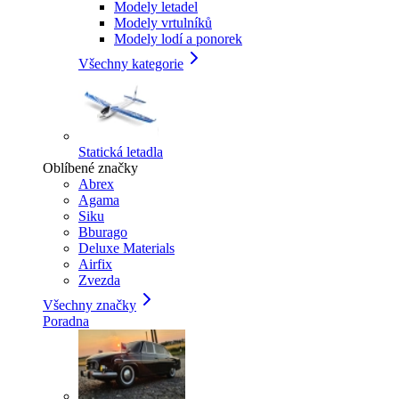
Modely letadel
Modely vrtulníků
Modely lodí a ponorek
Všechny kategorie
Statická letadla
Oblíbené značky
Abrex
Agama
Siku
Bburago
Deluxe Materials
Airfix
Zvezda
Všechny značky
Poradna