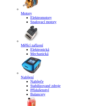
Motory
Elektromotory
Spalovací motory
Měřící zařízení
Elektronická
Mechanická
Nabíjení
Nabíječe
Stabilizované zdroje
Příslušenství
Balancery