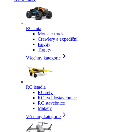
RC auta
Monster truck
Crawlery a expediční
Buggy
Truggy
Všechny kategorie
RC letadla
RC sety
RC rychlostavebnice
RC stavebnice
Makety
Všechny kategorie