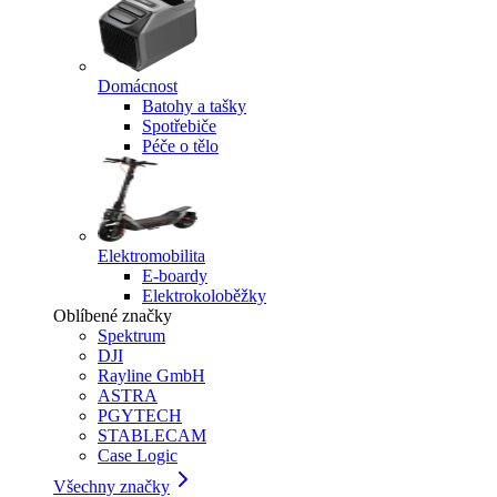
Domácnost
Batohy a tašky
Spotřebiče
Péče o tělo
Elektromobilita
E-boardy
Elektrokoloběžky
Oblíbené značky
Spektrum
DJI
Rayline GmbH
ASTRA
PGYTECH
STABLECAM
Case Logic
Všechny značky