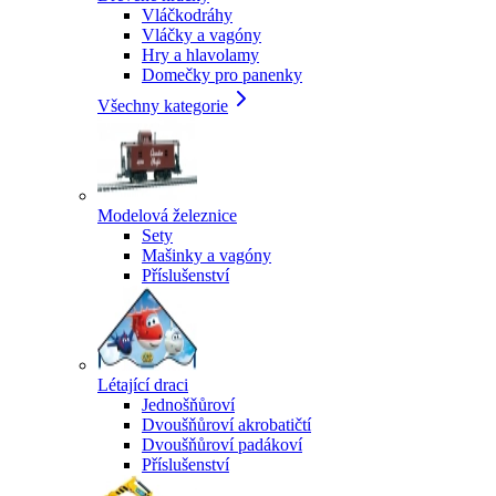
Vláčkodráhy
Vláčky a vagóny
Hry a hlavolamy
Domečky pro panenky
Všechny kategorie
Modelová železnice
Sety
Mašinky a vagóny
Příslušenství
Létající draci
Jednošňůroví
Dvoušňůroví akrobatičtí
Dvoušňůroví padákoví
Příslušenství