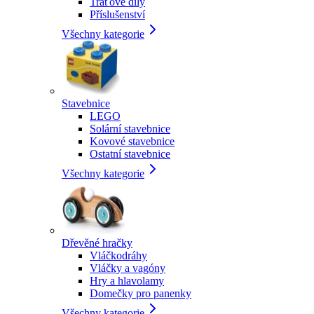
Traťové díly
Příslušenství
Všechny kategorie
Stavebnice
LEGO
Solární stavebnice
Kovové stavebnice
Ostatní stavebnice
Všechny kategorie
Dřevěné hračky
Vláčkodráhy
Vláčky a vagóny
Hry a hlavolamy
Domečky pro panenky
Všechny kategorie