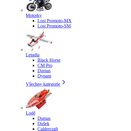
Motorky
Losi Promoto-MX
Losi Promoto-SM
Letadla
Black Horse
CM Pro
Dumas
Dynam
Všechny kategorie
Lodě
Dumas
Dušek
Caldercraft