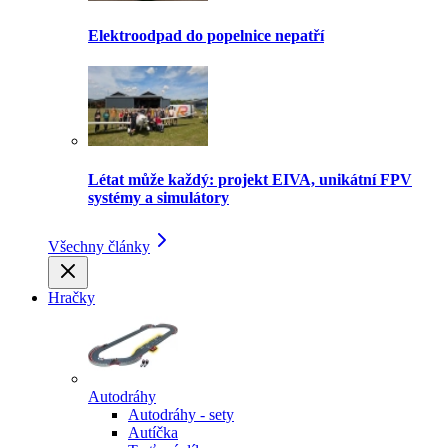
Elektroodpad do popelnice nepatří
Létat může každý: projekt EIVA, unikátní FPV
systémy a simulátory
Všechny články
Hračky
Autodráhy
Autodráhy - sety
Autíčka