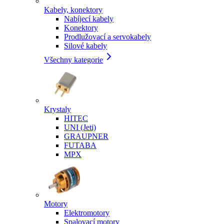
Kabely, konektory
Nabíjecí kabely
Konektory
Prodlužovací a servokabely
Silové kabely
Všechny kategorie
Krystaly
HITEC
UNI (Jeti)
GRAUPNER
FUTABA
MPX
Motory
Elektromotory
Spalovací motory