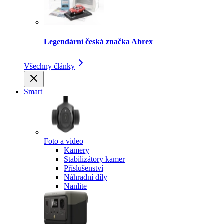
Legendární česká značka Abrex
Všechny články
Smart
Foto a video
Kamery
Stabilizátory kamer
Příslušenství
Náhradní díly
Nanlite