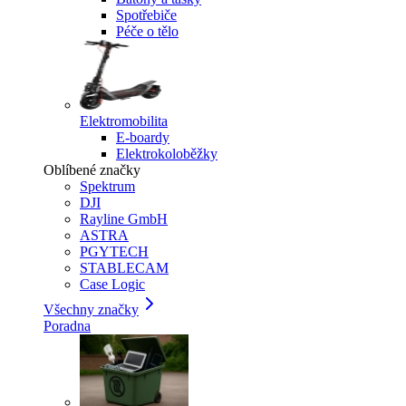
Spotřebiče
Péče o tělo
Elektromobilita
E-boardy
Elektrokoloběžky
Oblíbené značky
Spektrum
DJI
Rayline GmbH
ASTRA
PGYTECH
STABLECAM
Case Logic
Všechny značky
Poradna