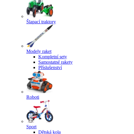
Šlapací traktory
Modely raket
Kompletní sety
Samostatné rakety
Příslušenství
Roboti
Sport
Dětská kola