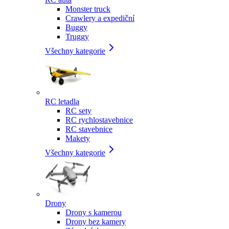
Monster truck
Crawlery a expediční
Buggy
Truggy
Všechny kategorie
RC letadla
RC sety
RC rychlostavebnice
RC stavebnice
Makety
Všechny kategorie
Drony
Drony s kamerou
Drony bez kamery