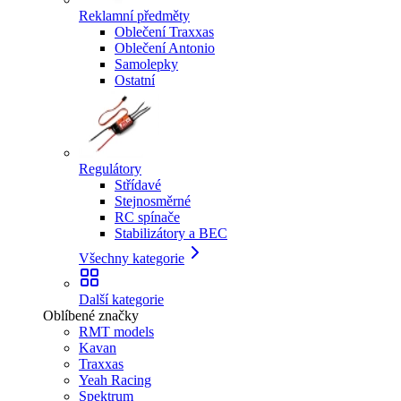
Reklamní předměty
Oblečení Traxxas
Oblečení Antonio
Samolepky
Ostatní
Regulátory
Střídavé
Stejnosměrné
RC spínače
Stabilizátory a BEC
Všechny kategorie
Další kategorie
Oblíbené značky
RMT models
Kavan
Traxxas
Yeah Racing
Spektrum