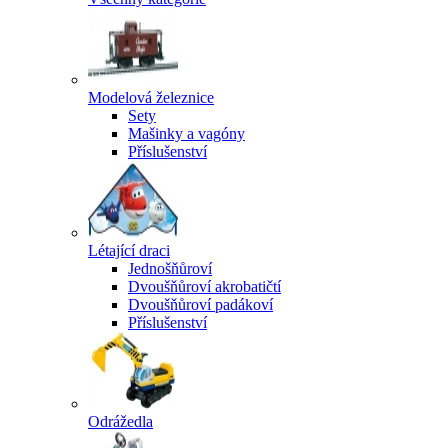
Modelová železnice
Sety
Mašinky a vagóny
Příslušenství
Létající draci
Jednošňůroví
Dvoušňůroví akrobatičtí
Dvoušňůroví padákoví
Příslušenství
Odrážedla