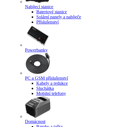
Nabíjecí stanice
Bateriové stanice
Solární panely a nabíječe
Příslušenství
Powerbanky
PC a GSM příslušenství
Kabely a redukce
Sluchátka
Mobilní telefony
Domácnost
Batohy a tašky