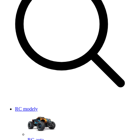
RC modely
RC auta