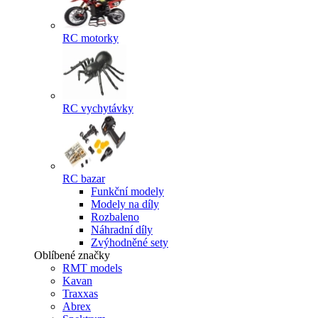
RC motorky
RC vychytávky
RC bazar
Funkční modely
Modely na díly
Rozbaleno
Náhradní díly
Zvýhodněné sety
Oblíbené značky
RMT models
Kavan
Traxxas
Abrex