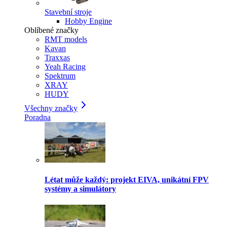
Stavební stroje
Hobby Engine
Oblíbené značky
RMT models
Kavan
Traxxas
Yeah Racing
Spektrum
XRAY
HUDY
Všechny značky
Poradna
Létat může každý: projekt EIVA, unikátní FPV
systémy a simulátory