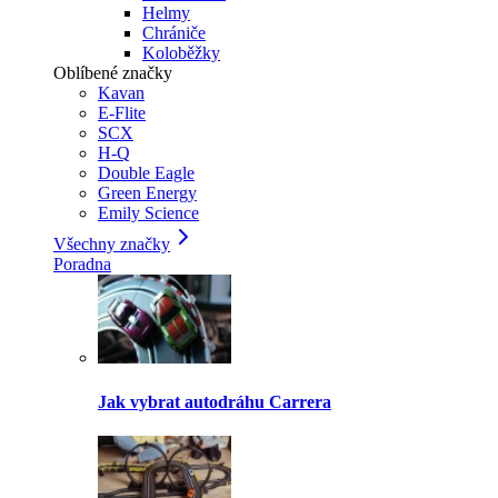
Helmy
Chrániče
Koloběžky
Oblíbené značky
Kavan
E-Flite
SCX
H-Q
Double Eagle
Green Energy
Emily Science
Všechny značky
Poradna
Jak vybrat autodráhu Carrera