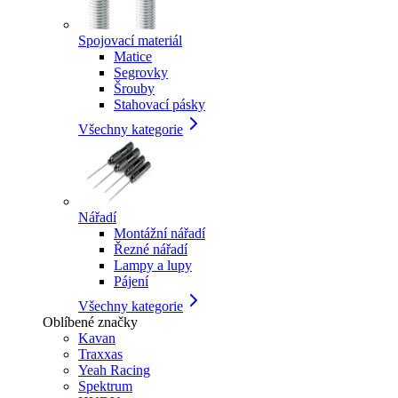
Spojovací materiál
Matice
Segrovky
Šrouby
Stahovací pásky
Všechny kategorie
Nářadí
Montážní nářadí
Řezné nářadí
Lampy a lupy
Pájení
Všechny kategorie
Oblíbené značky
Kavan
Traxxas
Yeah Racing
Spektrum