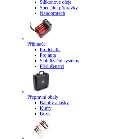
Silikonové oleje
Speciální přípravky
Nanoprotech
Přijímače
Pro letadla
Pro auta
Stabilizační systémy
Příslušenství
Přepravní obaly
Batohy a tašky
Kufry
Boxy