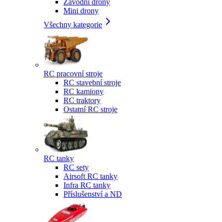
Závodní drony
Mini drony
Všechny kategorie
RC pracovní stroje
RC stavební stroje
RC kamiony
RC traktory
Ostatní RC stroje
RC tanky
RC sety
Airsoft RC tanky
Infra RC tanky
Příslušenství a ND