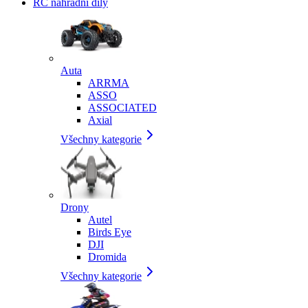
RC náhradní díly
Auta
ARRMA
ASSO
ASSOCIATED
Axial
Všechny kategorie
Drony
Autel
Birds Eye
DJI
Dromida
Všechny kategorie