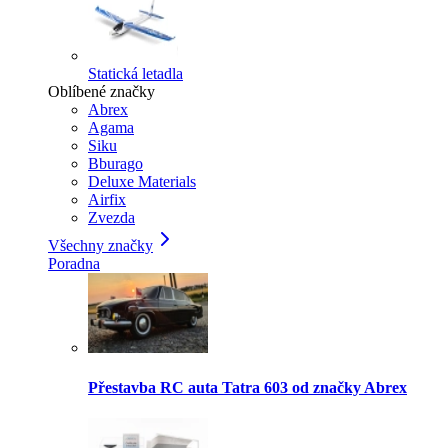
Statická letadla
Oblíbené značky
Abrex
Agama
Siku
Bburago
Deluxe Materials
Airfix
Zvezda
Všechny značky
Poradna
Přestavba RC auta Tatra 603 od značky Abrex