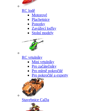
RC lodě
Motorové
Plachetnice
Ponorky
Zavážecí loďky
Stolní modely
RC vrtulníky
Mini vrtulníky
Pro začátečníky
Pro mírně pokročilé
Pro pokročilé a experty
Stavebnice CaDa