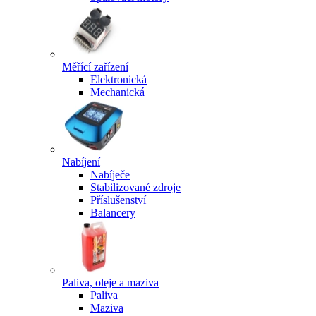
Měřící zařízení
Elektronická
Mechanická
Nabíjení
Nabíječe
Stabilizované zdroje
Příslušenství
Balancery
Paliva, oleje a maziva
Paliva
Maziva