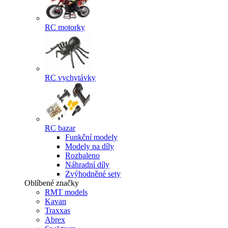
RC motorky
RC vychytávky
RC bazar
Funkční modely
Modely na díly
Rozbaleno
Náhradní díly
Zvýhodněné sety
Oblíbené značky
RMT models
Kavan
Traxxas
Abrex