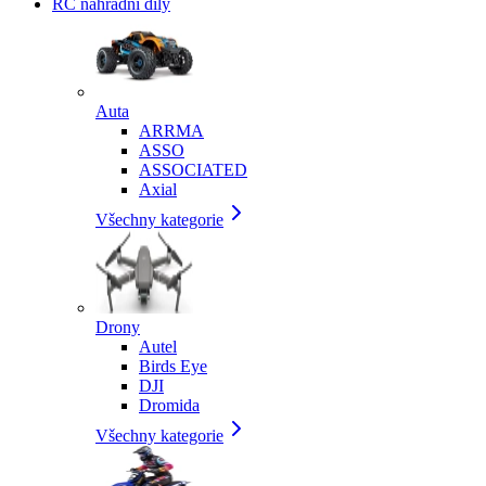
RC náhradní díly
Auta
ARRMA
ASSO
ASSOCIATED
Axial
Všechny kategorie
Drony
Autel
Birds Eye
DJI
Dromida
Všechny kategorie