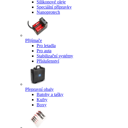
Silikonové oleje
Speciální přípravky
Nanoprotech
Přijímače
Pro letadla
Pro auta
Stabilizační systémy
Příslušenství
Přepravní obaly
Batohy a tašky
Kufry
Boxy