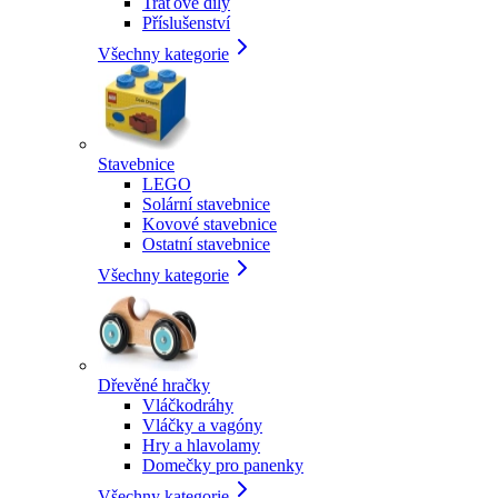
Traťové díly
Příslušenství
Všechny kategorie
Stavebnice
LEGO
Solární stavebnice
Kovové stavebnice
Ostatní stavebnice
Všechny kategorie
Dřevěné hračky
Vláčkodráhy
Vláčky a vagóny
Hry a hlavolamy
Domečky pro panenky
Všechny kategorie