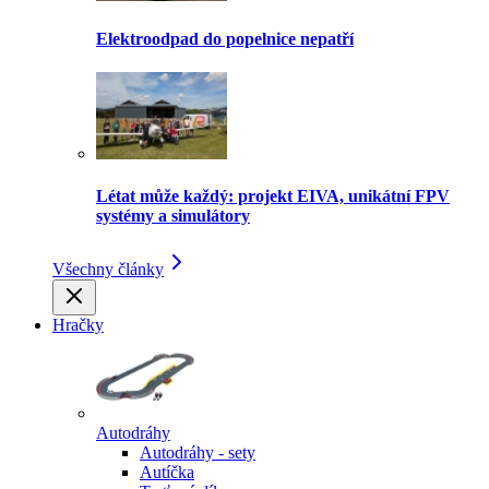
Elektroodpad do popelnice nepatří
Létat může každý: projekt EIVA, unikátní FPV
systémy a simulátory
Všechny články
Hračky
Autodráhy
Autodráhy - sety
Autíčka