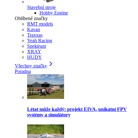
Stavební stroje
Hobby Engine
Oblíbené značky
RMT models
Kavan
Traxxas
Yeah Racing
Spektrum
XRAY
HUDY
Všechny značky
Poradna
Létat může každý: projekt EIVA, unikátní FPV
systémy a simulátory