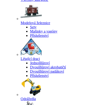
Modelová železnice
Sety
Mašinky a vagóny
Příslušenství
Létající draci
Jednošňůroví
Dvoušňůroví akrobatičtí
Dvoušňůroví padákoví
Příslušenství
Odrážedla