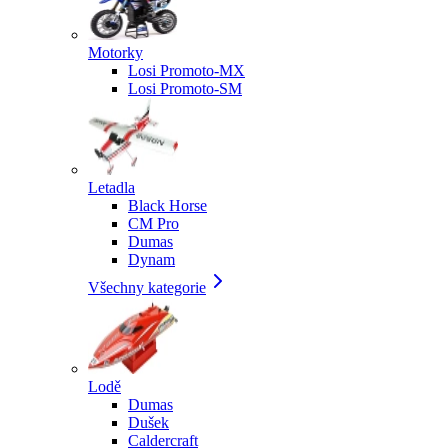
Motorky
Losi Promoto-MX
Losi Promoto-SM
Letadla
Black Horse
CM Pro
Dumas
Dynam
Všechny kategorie
Lodě
Dumas
Dušek
Caldercraft