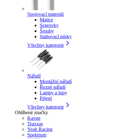
Spojovací materiál
Matice
Segrovky
Šrouby
Stahovací pásky
Všechny kategorie
Nářadí
Montážní nářadí
Řezné nářadí
Lampy a lupy
Pájení
Všechny kategorie
Oblíbené značky
Kavan
Traxxas
Yeah Racing
Spektrum