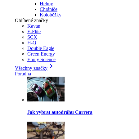
Helmy
Chrániče
Koloběžky
Oblíbené značky
Kavan
E-Flite
SCX
H-Q
Double Eagle
Green Energy
Emily Science
Všechny značky
Poradna
Jak vybrat autodráhu Carrera