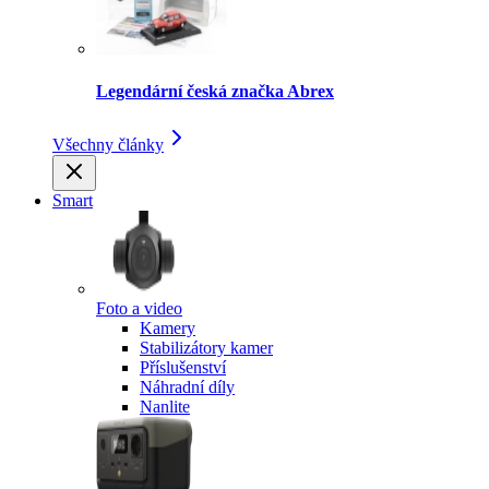
Legendární česká značka Abrex
Všechny články
Smart
Foto a video
Kamery
Stabilizátory kamer
Příslušenství
Náhradní díly
Nanlite