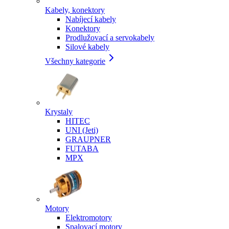
Kabely, konektory
Nabíjecí kabely
Konektory
Prodlužovací a servokabely
Silové kabely
Všechny kategorie
Krystaly
HITEC
UNI (Jeti)
GRAUPNER
FUTABA
MPX
Motory
Elektromotory
Spalovací motory