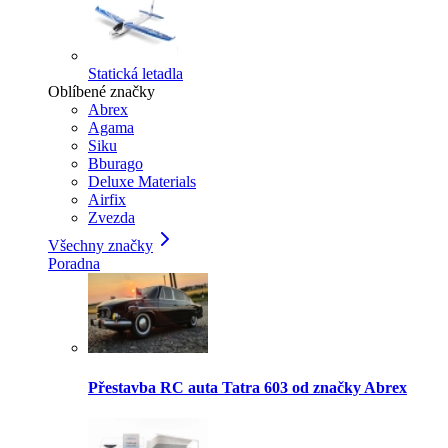
Statická letadla
Oblíbené značky
Abrex
Agama
Siku
Bburago
Deluxe Materials
Airfix
Zvezda
Všechny značky
Poradna
Přestavba RC auta Tatra 603 od značky Abrex