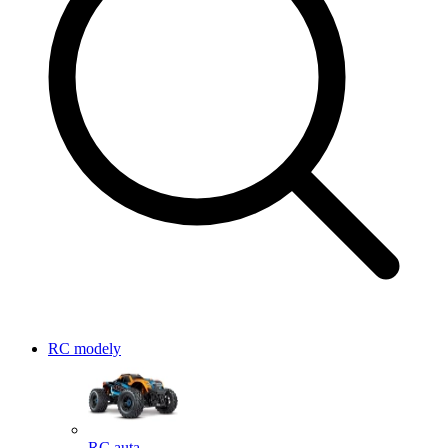
RC modely
RC auta