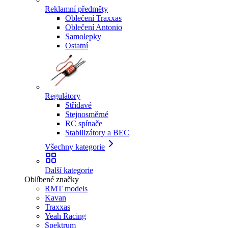
Reklamní předměty
Oblečení Traxxas
Oblečení Antonio
Samolepky
Ostatní
Regulátory
Střídavé
Stejnosměrné
RC spínače
Stabilizátory a BEC
Všechny kategorie
Další kategorie
Oblíbené značky
RMT models
Kavan
Traxxas
Yeah Racing
Spektrum