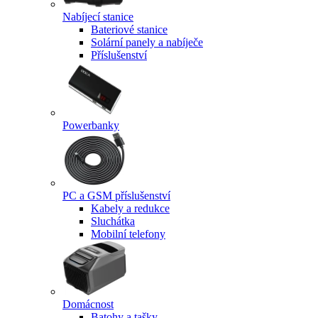
Nabíjecí stanice
Bateriové stanice
Solární panely a nabíječe
Příslušenství
Powerbanky
PC a GSM příslušenství
Kabely a redukce
Sluchátka
Mobilní telefony
Domácnost
Batohy a tašky