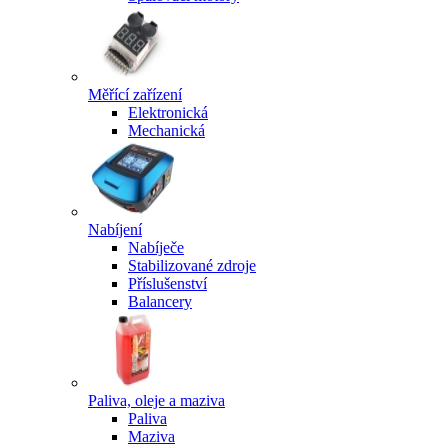
Měřící zařízení
Elektronická
Mechanická
Nabíjení
Nabíječe
Stabilizované zdroje
Příslušenství
Balancery
Paliva, oleje a maziva
Paliva
Maziva