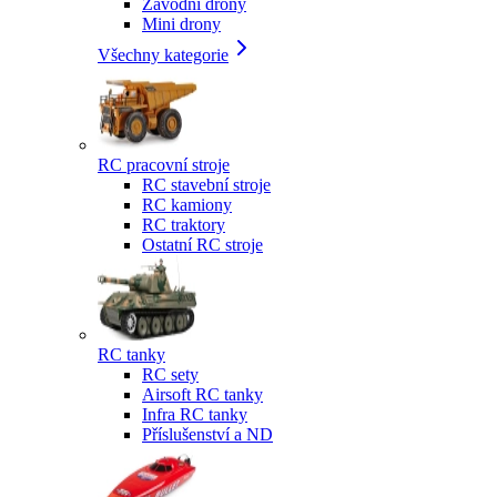
Závodní drony
Mini drony
Všechny kategorie
RC pracovní stroje
RC stavební stroje
RC kamiony
RC traktory
Ostatní RC stroje
RC tanky
RC sety
Airsoft RC tanky
Infra RC tanky
Příslušenství a ND