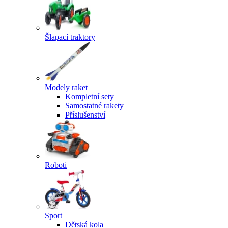
Šlapací traktory
Modely raket
Kompletní sety
Samostatné rakety
Příslušenství
Roboti
Sport
Dětská kola