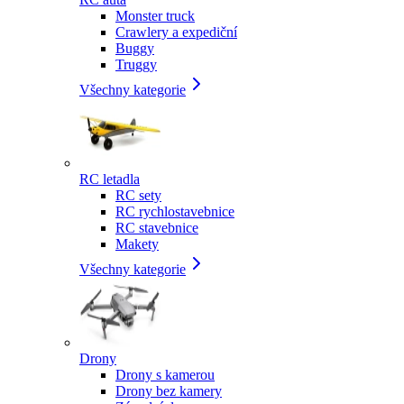
Monster truck
Crawlery a expediční
Buggy
Truggy
Všechny kategorie
RC letadla
RC sety
RC rychlostavebnice
RC stavebnice
Makety
Všechny kategorie
Drony
Drony s kamerou
Drony bez kamery