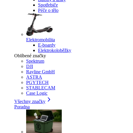
Spotřebiče
Péče o tělo
Elektromobilita
E-boardy
Elektrokoloběžky
Oblíbené značky
Spektrum
DJI
Rayline GmbH
ASTRA
PGYTECH
STABLECAM
Case Logic
Všechny značky
Poradna