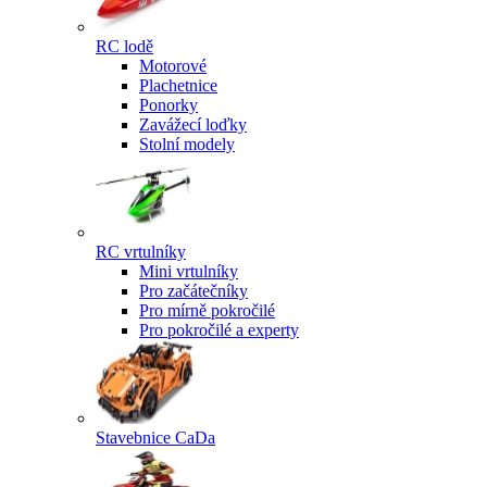
RC lodě
Motorové
Plachetnice
Ponorky
Zavážecí loďky
Stolní modely
RC vrtulníky
Mini vrtulníky
Pro začátečníky
Pro mírně pokročilé
Pro pokročilé a experty
Stavebnice CaDa