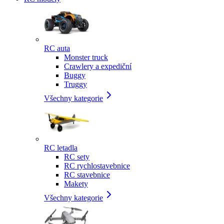
RC auta
Monster truck
Crawlery a expediční
Buggy
Truggy
Všechny kategorie
RC letadla
RC sety
RC rychlostavebnice
RC stavebnice
Makety
Všechny kategorie