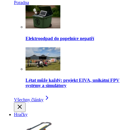
Poradna
Elektroodpad do popelnice nepatří
Létat může každý: projekt EIVA, unikátní FPV
systémy a simulátory
Všechny články
Hračky