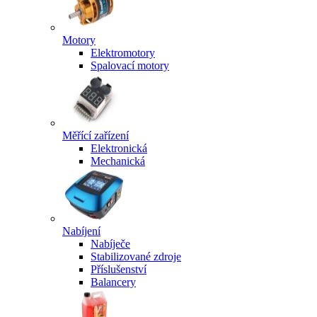
Motory
Elektromotory
Spalovací motory
Měřící zařízení
Elektronická
Mechanická
Nabíjení
Nabíječe
Stabilizované zdroje
Příslušenství
Balancery