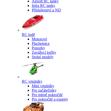
Airsoft RC tanky
Infra RC tanky
Příslušenství a ND
RC lodě
Motorové
Plachetnice
Ponorky
Zavážecí loďky
Stolní modely
RC vrtulníky
Mini vrtulníky
Pro začátečníky
Pro mírně pokročilé
Pro pokročilé a experty