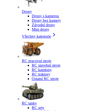
Drony
Drony s kamerou
Drony bez kamery
Závodní drony
Mini drony
Všechny kategorie
RC pracovní stroje
RC stavební stroje
RC kamiony
RC traktory
Ostatní RC stroje
RC tanky
RC sety