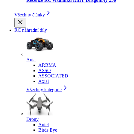
Recenze RC vrtulníku RMT DragonFly 250
Všechny články
RC náhradní díly
Auta
ARRMA
ASSO
ASSOCIATED
Axial
Všechny kategorie
Drony
Autel
Birds Eye