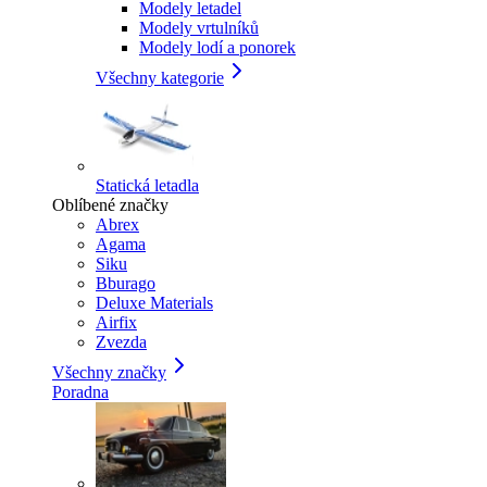
Modely letadel
Modely vrtulníků
Modely lodí a ponorek
Všechny kategorie
Statická letadla
Oblíbené značky
Abrex
Agama
Siku
Bburago
Deluxe Materials
Airfix
Zvezda
Všechny značky
Poradna