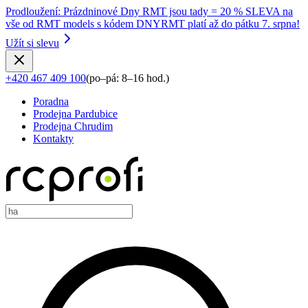
Prodloužení
:
Prázdninové Dny RMT jsou tady = 20 % SLEVA na
vše od RMT models s kódem DNYRMT platí až do pátku 7. srpna!
Užít si slevu
+420 467 409 100
(
po–pá: 8–16 hod.
)
Poradna
Prodejna Pardubice
Prodejna Chrudim
Kontakty