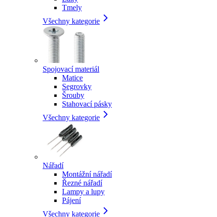
Tmely
Všechny kategorie
Spojovací materiál
Matice
Segrovky
Šrouby
Stahovací pásky
Všechny kategorie
Nářadí
Montážní nářadí
Řezné nářadí
Lampy a lupy
Pájení
Všechny kategorie