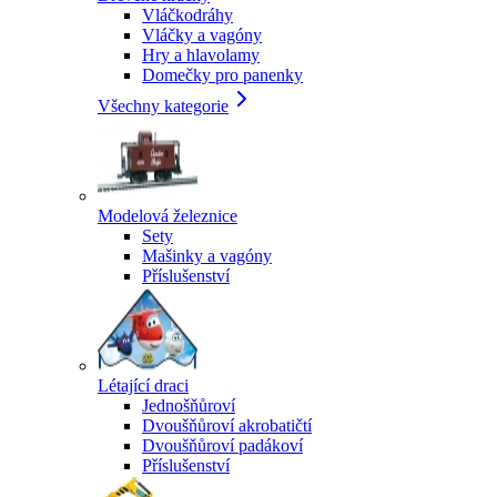
Vláčkodráhy
Vláčky a vagóny
Hry a hlavolamy
Domečky pro panenky
Všechny kategorie
Modelová železnice
Sety
Mašinky a vagóny
Příslušenství
Létající draci
Jednošňůroví
Dvoušňůroví akrobatičtí
Dvoušňůroví padákoví
Příslušenství