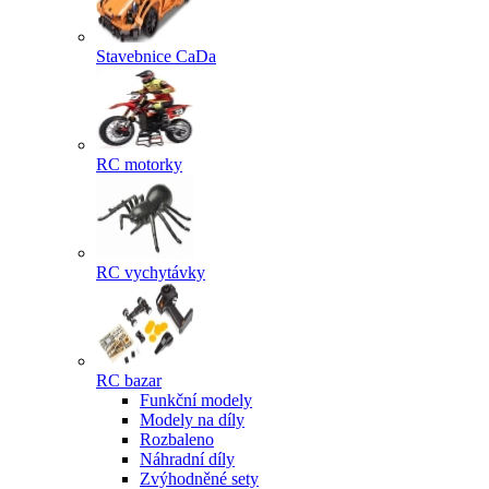
Stavebnice CaDa
RC motorky
RC vychytávky
RC bazar
Funkční modely
Modely na díly
Rozbaleno
Náhradní díly
Zvýhodněné sety