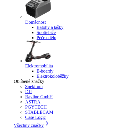
Domácnost
Batohy a tašky
Spotřebiče
Péče o tělo
Elektromobilita
E-boardy
Elektrokoloběžky
Oblíbené značky
Spektrum
DJI
Rayline GmbH
ASTRA
PGYTECH
STABLECAM
Case Logic
Všechny značky