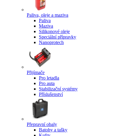
Paliva, oleje a maziva
Paliva
Maziva
Silikonové oleje
Speciální přípravky
Nanoprotech
Přijímače
Pro letadla
Pro auta
Stabilizační systémy
Příslušenství
Přepravní obaly
Batohy a tašky
Kufry