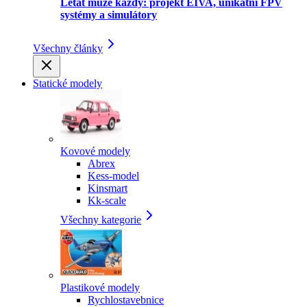
Létat může každý: projekt EIVA, unikátní FPV
systémy a simulátory
Všechny články
Statické modely
Kovové modely
Abrex
Kess-model
Kinsmart
Kk-scale
Všechny kategorie
Plastikové modely
Rychlostavebnice