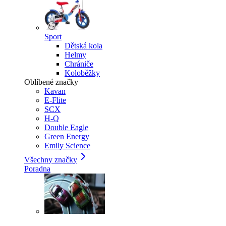
Sport
Dětská kola
Helmy
Chrániče
Koloběžky
Oblíbené značky
Kavan
E-Flite
SCX
H-Q
Double Eagle
Green Energy
Emily Science
Všechny značky
Poradna