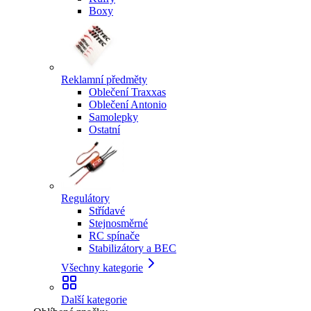
Boxy
Reklamní předměty
Oblečení Traxxas
Oblečení Antonio
Samolepky
Ostatní
Regulátory
Střídavé
Stejnosměrné
RC spínače
Stabilizátory a BEC
Všechny kategorie
Další kategorie