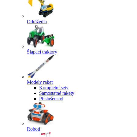
Odrážedla
Šlapací traktory
Modely raket
Kompletní sety
Samostatné rakety
Příslušenství
Roboti