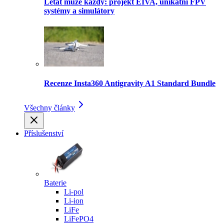
Létat může každý: projekt EIVA, unikátní FPV
systémy a simulátory
Recenze Insta360 Antigravity A1 Standard Bundle
Všechny články
Příslušenství
Baterie
Li-pol
Li-ion
LiFe
LiFePO4