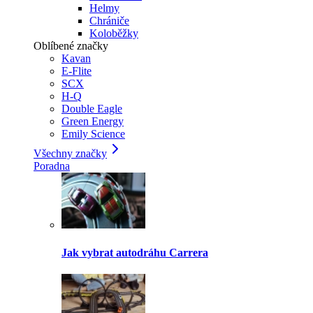
Helmy
Chrániče
Koloběžky
Oblíbené značky
Kavan
E-Flite
SCX
H-Q
Double Eagle
Green Energy
Emily Science
Všechny značky
Poradna
Jak vybrat autodráhu Carrera