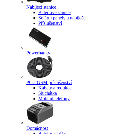
Nabíjecí stanice
Bateriové stanice
Solární panely a nabíječe
Příslušenství
Powerbanky
PC a GSM příslušenství
Kabely a redukce
Sluchátka
Mobilní telefony
Domácnost
Batohy a tašky