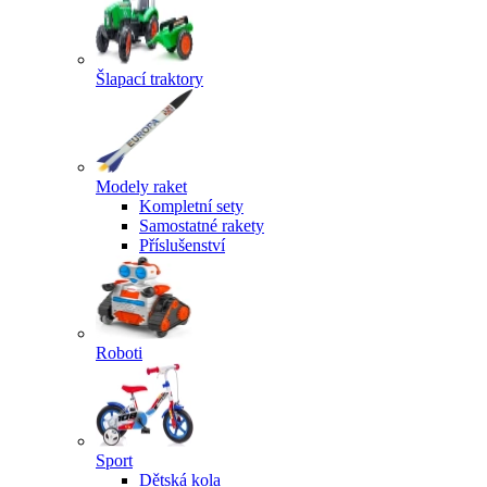
Šlapací traktory
Modely raket
Kompletní sety
Samostatné rakety
Příslušenství
Roboti
Sport
Dětská kola