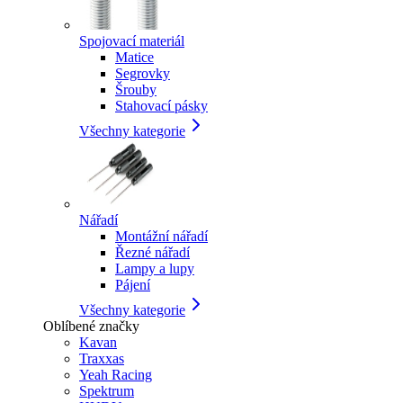
Spojovací materiál
Matice
Segrovky
Šrouby
Stahovací pásky
Všechny kategorie
Nářadí
Montážní nářadí
Řezné nářadí
Lampy a lupy
Pájení
Všechny kategorie
Oblíbené značky
Kavan
Traxxas
Yeah Racing
Spektrum