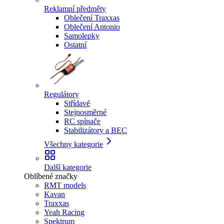
Reklamní předměty
Oblečení Traxxas
Oblečení Antonio
Samolepky
Ostatní
Regulátory
Střídavé
Stejnosměrné
RC spínače
Stabilizátory a BEC
Všechny kategorie
Další kategorie
Oblíbené značky
RMT models
Kavan
Traxxas
Yeah Racing
Spektrum