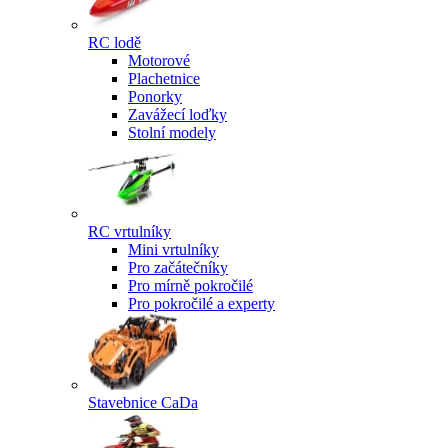
RC lodě
Motorové
Plachetnice
Ponorky
Zavážecí loďky
Stolní modely
RC vrtulníky
Mini vrtulníky
Pro začátečníky
Pro mírně pokročilé
Pro pokročilé a experty
Stavebnice CaDa