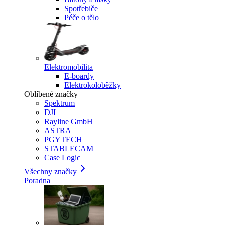
Spotřebiče
Péče o tělo
Elektromobilita
E-boardy
Elektrokoloběžky
Oblíbené značky
Spektrum
DJI
Rayline GmbH
ASTRA
PGYTECH
STABLECAM
Case Logic
Všechny značky
Poradna