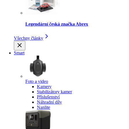
Legendární česká značka Abrex
Všechny články
Smart
Foto a video
Kamery
Stabilizátory kamer
Příslušenství
Náhradní díly
Nanlite