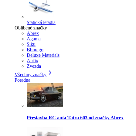
Statická letadla
Oblíbené značky
Abrex
Agama
Siku
Bburago
Deluxe Materials
Airfix
Zvezda
Všechny značky
Poradna
Přestavba RC auta Tatra 603 od značky Abrex