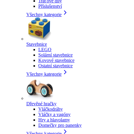
Traťové díly
Příslušenství
Všechny kategorie
Stavebnice
LEGO
Solární stavebnice
Kovové stavebnice
Ostatní stavebnice
Všechny kategorie
Dřevěné hračky
Vláčkodráhy
Vláčky a vagóny
Hry a hlavolamy
Domečky pro panenky
Všechny kategorie