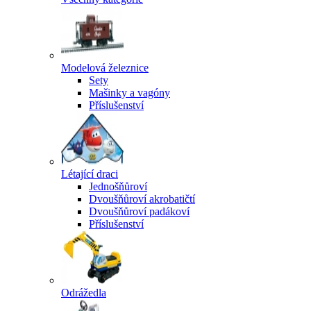
Modelová železnice
Sety
Mašinky a vagóny
Příslušenství
Létající draci
Jednošňůroví
Dvoušňůroví akrobatičtí
Dvoušňůroví padákoví
Příslušenství
Odrážedla