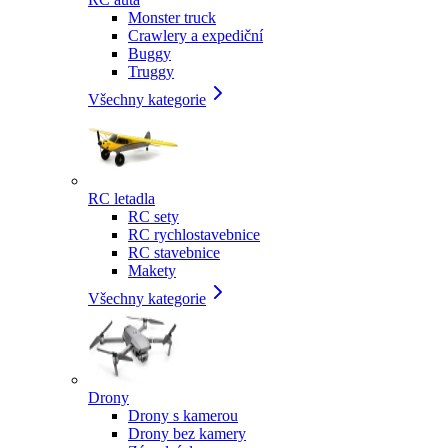
Monster truck
Crawlery a expediční
Buggy
Truggy
Všechny kategorie
RC letadla
RC sety
RC rychlostavebnice
RC stavebnice
Makety
Všechny kategorie
Drony
Drony s kamerou
Drony bez kamery