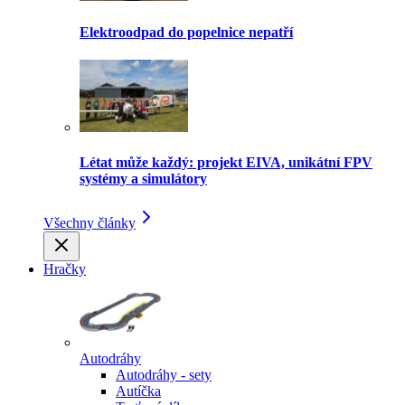
Elektroodpad do popelnice nepatří
Létat může každý: projekt EIVA, unikátní FPV
systémy a simulátory
Všechny články
Hračky
Autodráhy
Autodráhy - sety
Autíčka