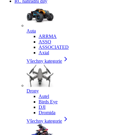
RC náhradní díly
Auta
ARRMA
ASSO
ASSOCIATED
Axial
Všechny kategorie
Drony
Autel
Birds Eye
DJI
Dromida
Všechny kategorie