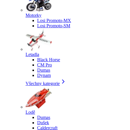
Motorky
Losi Promoto-MX
Losi Promoto-SM
Letadla
Black Horse
CM Pro
Dumas
Dynam
Všechny kategorie
Lodě
Dumas
Dušek
Caldercraft