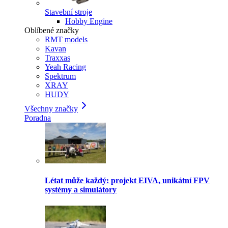
Stavební stroje
Hobby Engine
Oblíbené značky
RMT models
Kavan
Traxxas
Yeah Racing
Spektrum
XRAY
HUDY
Všechny značky
Poradna
Létat může každý: projekt EIVA, unikátní FPV
systémy a simulátory