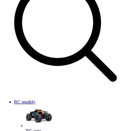
RC modely
RC auta