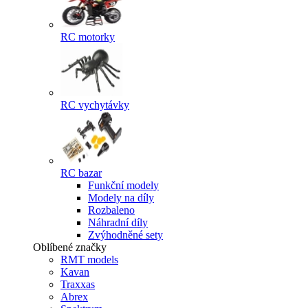
RC motorky
RC vychytávky
RC bazar
Funkční modely
Modely na díly
Rozbaleno
Náhradní díly
Zvýhodněné sety
Oblíbené značky
RMT models
Kavan
Traxxas
Abrex