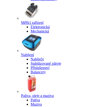
Měřící zařízení
Elektronická
Mechanická
Nabíjení
Nabíječe
Stabilizované zdroje
Příslušenství
Balancery
Paliva, oleje a maziva
Paliva
Maziva