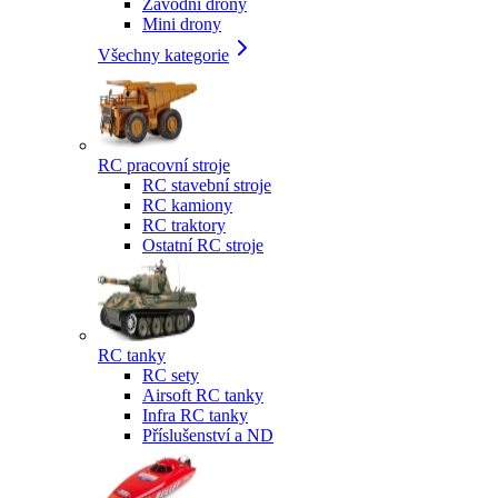
Závodní drony
Mini drony
Všechny kategorie
RC pracovní stroje
RC stavební stroje
RC kamiony
RC traktory
Ostatní RC stroje
RC tanky
RC sety
Airsoft RC tanky
Infra RC tanky
Příslušenství a ND