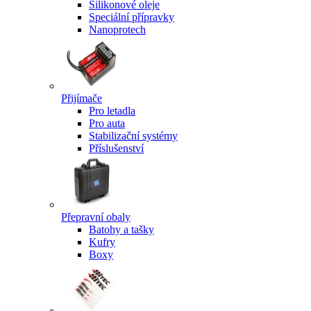
Silikonové oleje
Speciální přípravky
Nanoprotech
Přijímače
Pro letadla
Pro auta
Stabilizační systémy
Příslušenství
Přepravní obaly
Batohy a tašky
Kufry
Boxy