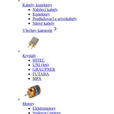
Kabely, konektory
Nabíjecí kabely
Konektory
Prodlužovací a servokabely
Silové kabely
Všechny kategorie
Krystaly
HITEC
UNI (Jeti)
GRAUPNER
FUTABA
MPX
Motory
Elektromotory
Spalovací motory