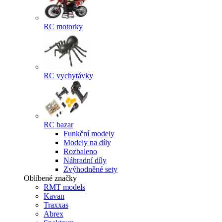
RC motorky
RC vychytávky
RC bazar
Funkční modely
Modely na díly
Rozbaleno
Náhradní díly
Zvýhodněné sety
Oblíbené značky
RMT models
Kavan
Traxxas
Abrex