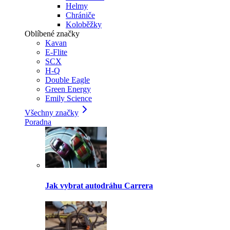
Helmy
Chrániče
Koloběžky
Oblíbené značky
Kavan
E-Flite
SCX
H-Q
Double Eagle
Green Energy
Emily Science
Všechny značky
Poradna
Jak vybrat autodráhu Carrera