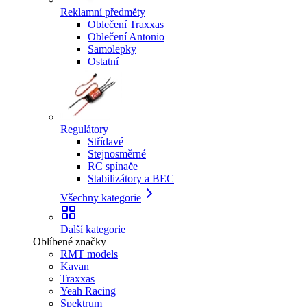
Reklamní předměty
Oblečení Traxxas
Oblečení Antonio
Samolepky
Ostatní
Regulátory
Střídavé
Stejnosměrné
RC spínače
Stabilizátory a BEC
Všechny kategorie
Další kategorie
Oblíbené značky
RMT models
Kavan
Traxxas
Yeah Racing
Spektrum