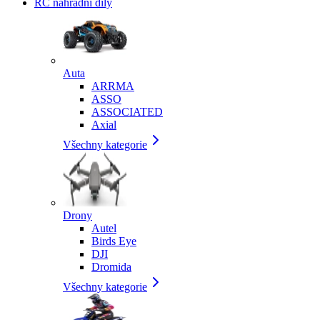
RC náhradní díly
Auta
ARRMA
ASSO
ASSOCIATED
Axial
Všechny kategorie
Drony
Autel
Birds Eye
DJI
Dromida
Všechny kategorie