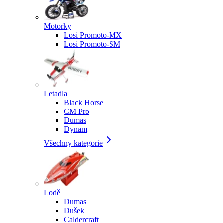
Motorky
Losi Promoto-MX
Losi Promoto-SM
Letadla
Black Horse
CM Pro
Dumas
Dynam
Všechny kategorie
Lodě
Dumas
Dušek
Caldercraft