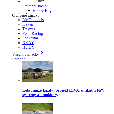
Stavební stroje
Hobby Engine
Oblíbené značky
RMT models
Kavan
Traxxas
Yeah Racing
Spektrum
XRAY
HUDY
Všechny značky
Poradna
Létat může každý: projekt EIVA, unikátní FPV
systémy a simulátory