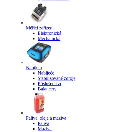
Měřící zařízení
Elektronická
Mechanická
Nabíjení
Nabíječe
Stabilizované zdroje
Příslušenství
Balancery
Paliva, oleje a maziva
Paliva
Maziva