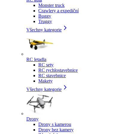
Monster truck
Crawlery a expediční
Buggy
Truggy
Všechny kategorie
RC letadla
RC sety
RC rychlostavebnice
RC stavebnice
Makety
Všechny kategorie
Drony
Drony s kamerou
Drony bez kamery