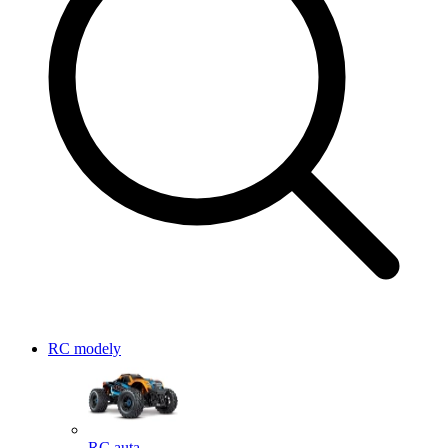
RC modely
RC auta