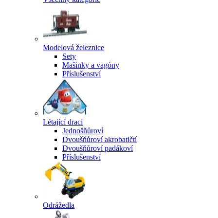
Modelová železnice
Sety
Mašinky a vagóny
Příslušenství
Létající draci
Jednošňůroví
Dvoušňůroví akrobatičtí
Dvoušňůroví padákoví
Příslušenství
Odrážedla