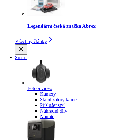
Legendární česká značka Abrex
Všechny články
Smart
Foto a video
Kamery
Stabilizátory kamer
Příslušenství
Náhradní díly
Nanlite