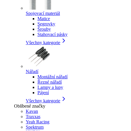
Spojovací materiál
Matice
Segrovky
Šrouby
Stahovací pásky
Všechny kategorie
Nářadí
Montážní nářadí
Řezné nářadí
Lampy a lupy
Pájení
Všechny kategorie
Oblíbené značky
Kavan
Traxxas
Yeah Racing
Spektrum