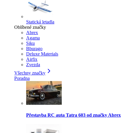
Statická letadla
Oblíbené značky
Abrex
Agama
Siku
Bburago
Deluxe Materials
Airfix
Zvezda
Všechny značky
Poradna
Přestavba RC auta Tatra 603 od značky Abrex