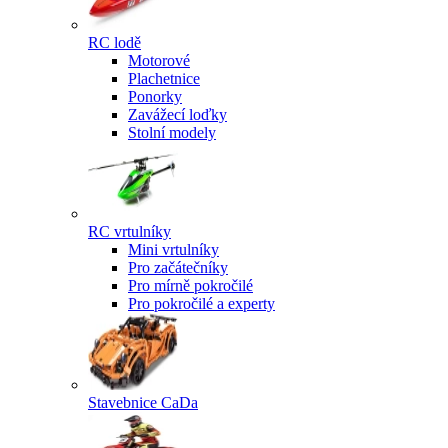
RC lodě
Motorové
Plachetnice
Ponorky
Zavážecí loďky
Stolní modely
RC vrtulníky
Mini vrtulníky
Pro začátečníky
Pro mírně pokročilé
Pro pokročilé a experty
Stavebnice CaDa