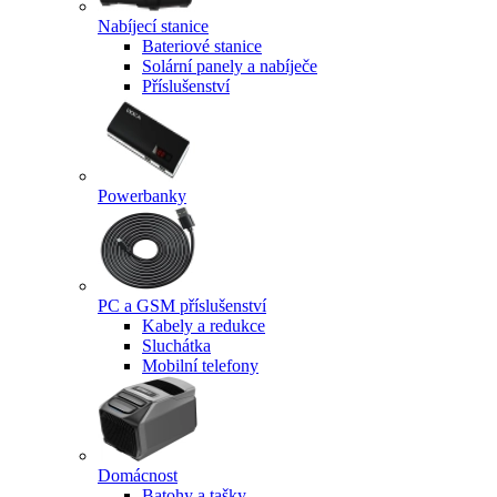
Nabíjecí stanice
Bateriové stanice
Solární panely a nabíječe
Příslušenství
Powerbanky
PC a GSM příslušenství
Kabely a redukce
Sluchátka
Mobilní telefony
Domácnost
Batohy a tašky