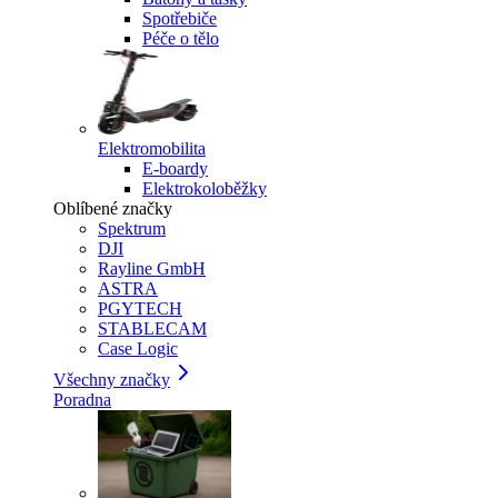
Spotřebiče
Péče o tělo
Elektromobilita
E-boardy
Elektrokoloběžky
Oblíbené značky
Spektrum
DJI
Rayline GmbH
ASTRA
PGYTECH
STABLECAM
Case Logic
Všechny značky
Poradna