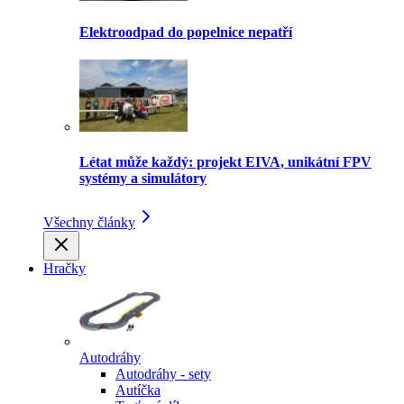
Elektroodpad do popelnice nepatří
Létat může každý: projekt EIVA, unikátní FPV
systémy a simulátory
Všechny články
Hračky
Autodráhy
Autodráhy - sety
Autíčka