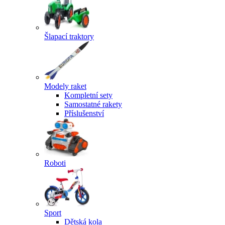
Šlapací traktory
Modely raket
Kompletní sety
Samostatné rakety
Příslušenství
Roboti
Sport
Dětská kola