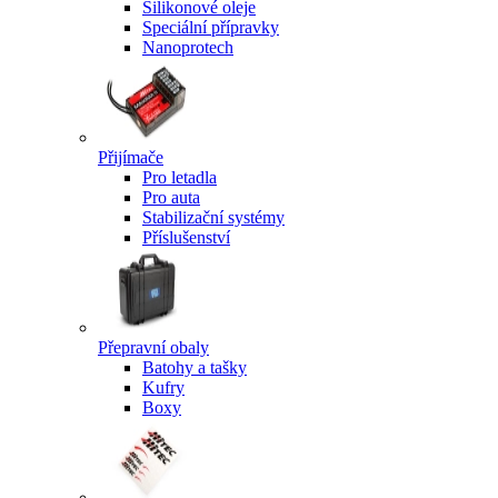
Silikonové oleje
Speciální přípravky
Nanoprotech
Přijímače
Pro letadla
Pro auta
Stabilizační systémy
Příslušenství
Přepravní obaly
Batohy a tašky
Kufry
Boxy