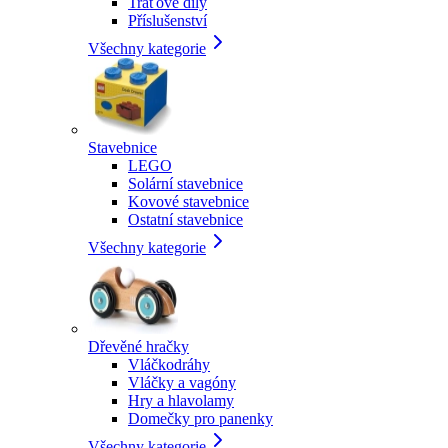
Traťové díly
Příslušenství
Všechny kategorie
Stavebnice
LEGO
Solární stavebnice
Kovové stavebnice
Ostatní stavebnice
Všechny kategorie
Dřevěné hračky
Vláčkodráhy
Vláčky a vagóny
Hry a hlavolamy
Domečky pro panenky
Všechny kategorie