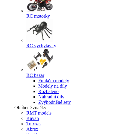
RC motorky
RC vychytávky
RC bazar
Funkční modely
Modely na díly
Rozbaleno
Náhradní díly
Zvýhodněné sety
Oblíbené značky
RMT models
Kavan
Traxxas
Abrex