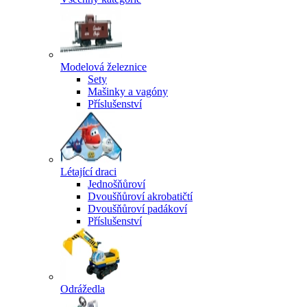
Modelová železnice
Sety
Mašinky a vagóny
Příslušenství
Létající draci
Jednošňůroví
Dvoušňůroví akrobatičtí
Dvoušňůroví padákoví
Příslušenství
Odrážedla