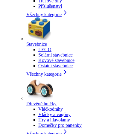
Traťové díly
Příslušenství
Všechny kategorie
Stavebnice
LEGO
Solární stavebnice
Kovové stavebnice
Ostatní stavebnice
Všechny kategorie
Dřevěné hračky
Vláčkodráhy
Vláčky a vagóny
Hry a hlavolamy
Domečky pro panenky
Všechny kategorie