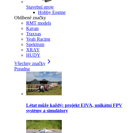
Stavební stroje
Hobby Engine
Oblíbené značky
RMT models
Kavan
Traxxas
Yeah Racing
Spektrum
XRAY
HUDY
Všechny značky
Poradna
Létat může každý: projekt EIVA, unikátní FPV
systémy a simulátory