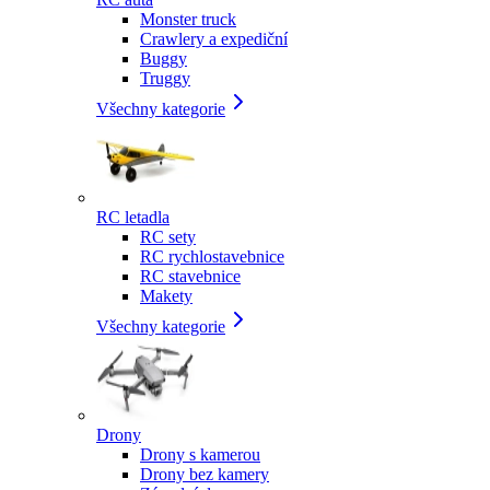
Monster truck
Crawlery a expediční
Buggy
Truggy
Všechny kategorie
RC letadla
RC sety
RC rychlostavebnice
RC stavebnice
Makety
Všechny kategorie
Drony
Drony s kamerou
Drony bez kamery