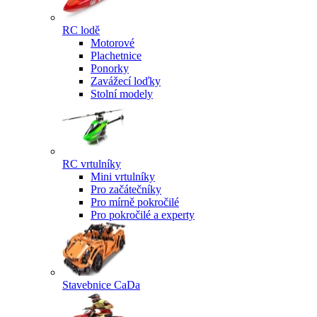
RC lodě
Motorové
Plachetnice
Ponorky
Zavážecí loďky
Stolní modely
RC vrtulníky
Mini vrtulníky
Pro začátečníky
Pro mírně pokročilé
Pro pokročilé a experty
Stavebnice CaDa