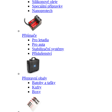
Silikonové oleje
Speciální přípravky
Nanoprotech
Přijímače
Pro letadla
Pro auta
Stabilizační systémy
Příslušenství
Přepravní obaly
Batohy a tašky
Kufry
Boxy