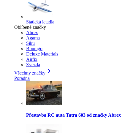
Statická letadla
Oblíbené značky
Abrex
Agama
Siku
Bburago
Deluxe Materials
Airfix
Zvezda
Všechny značky
Poradna
Přestavba RC auta Tatra 603 od značky Abrex