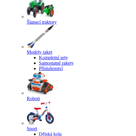
Šlapací traktory
Modely raket
Kompletní sety
Samostatné rakety
Příslušenství
Roboti
Sport
Dětská kola