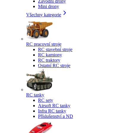
Závodní drony
Mini drony
Všechny kategorie
RC pracovní stroje
RC stavební stroje
RC kamiony
RC traktory
Ostatní RC stroje
RC tanky
RC sety
Airsoft RC tanky
Infra RC tanky
Příslušenství a ND