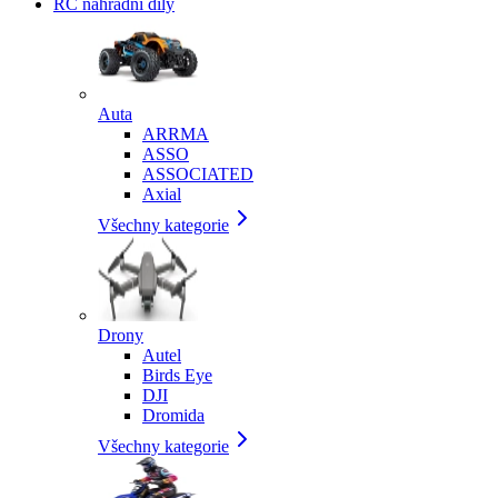
RC náhradní díly
Auta
ARRMA
ASSO
ASSOCIATED
Axial
Všechny kategorie
Drony
Autel
Birds Eye
DJI
Dromida
Všechny kategorie