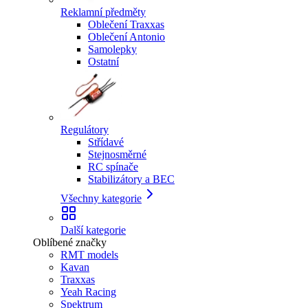
Reklamní předměty
Oblečení Traxxas
Oblečení Antonio
Samolepky
Ostatní
Regulátory
Střídavé
Stejnosměrné
RC spínače
Stabilizátory a BEC
Všechny kategorie
Další kategorie
Oblíbené značky
RMT models
Kavan
Traxxas
Yeah Racing
Spektrum