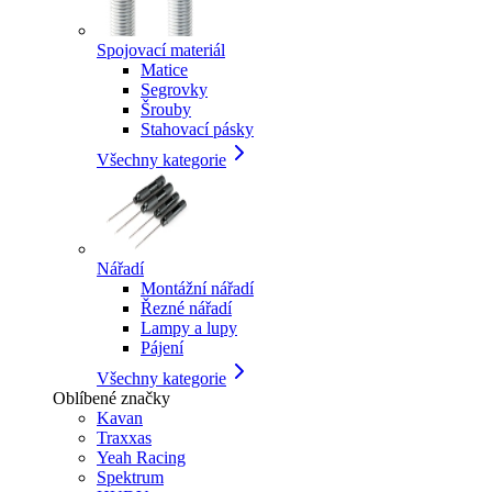
Spojovací materiál
Matice
Segrovky
Šrouby
Stahovací pásky
Všechny kategorie
Nářadí
Montážní nářadí
Řezné nářadí
Lampy a lupy
Pájení
Všechny kategorie
Oblíbené značky
Kavan
Traxxas
Yeah Racing
Spektrum