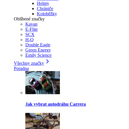
Helmy
Chrániče
Koloběžky
Oblíbené značky
Kavan
E-Flite
SCX
H-Q
Double Eagle
Green Energy
Emily Science
Všechny značky
Poradna
Jak vybrat autodráhu Carrera