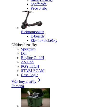
Spotřebiče
Péče o tělo
Elektromobilita
E-boardy
Elektrokoloběžky
Oblíbené značky
Spektrum
DJI
Rayline GmbH
ASTRA
PGYTECH
STABLECAM
Case Logic
Všechny značky
Poradna