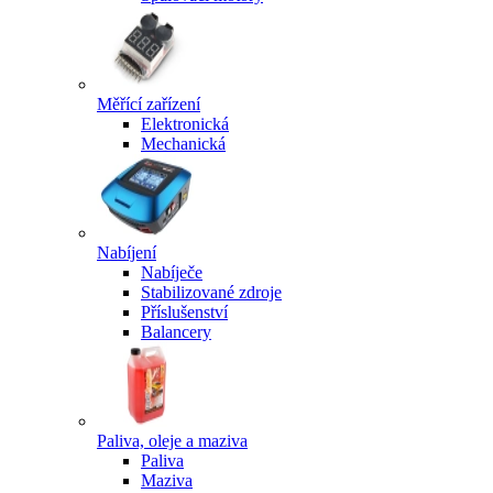
Měřící zařízení
Elektronická
Mechanická
Nabíjení
Nabíječe
Stabilizované zdroje
Příslušenství
Balancery
Paliva, oleje a maziva
Paliva
Maziva