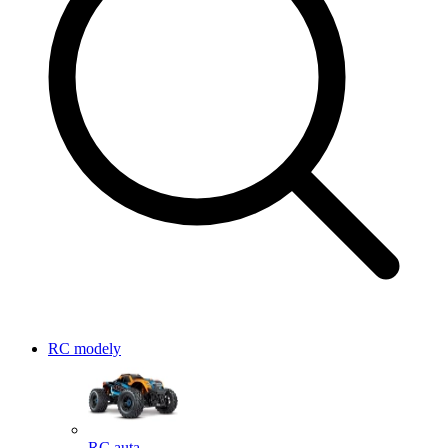
RC modely
RC auta