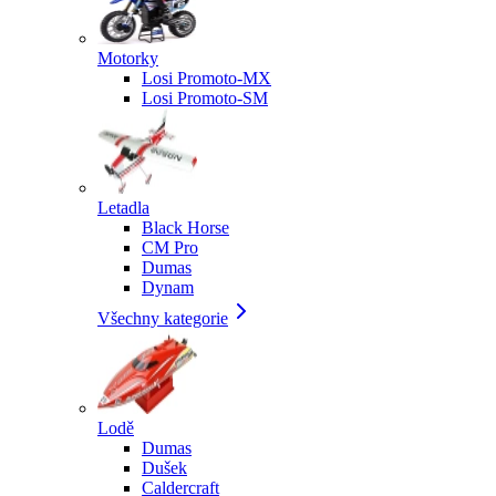
Motorky
Losi Promoto-MX
Losi Promoto-SM
Letadla
Black Horse
CM Pro
Dumas
Dynam
Všechny kategorie
Lodě
Dumas
Dušek
Caldercraft