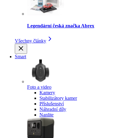
Legendární česká značka Abrex
Všechny články
Smart
Foto a video
Kamery
Stabilizátory kamer
Příslušenství
Náhradní díly
Nanlite