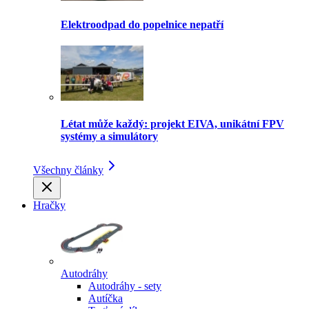
Elektroodpad do popelnice nepatří
Létat může každý: projekt EIVA, unikátní FPV
systémy a simulátory
Všechny články
Hračky
Autodráhy
Autodráhy - sety
Autíčka