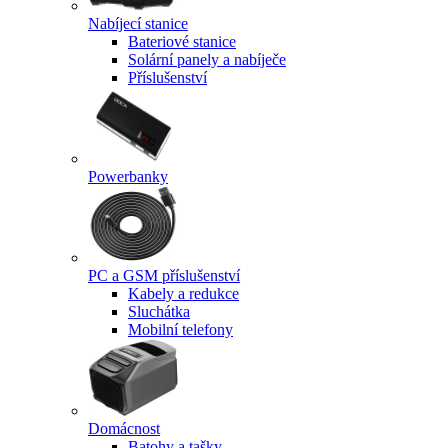
Nabíjecí stanice
Bateriové stanice
Solární panely a nabíječe
Příslušenství
Powerbanky
PC a GSM příslušenství
Kabely a redukce
Sluchátka
Mobilní telefony
Domácnost
Batohy a tašky