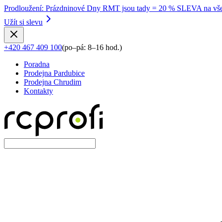
Prodloužení
:
Prázdninové Dny RMT jsou tady = 20 % SLEVA na vše
Užít si slevu
+420 467 409 100
(
po–pá: 8–16 hod.
)
Poradna
Prodejna Pardubice
Prodejna Chrudim
Kontakty