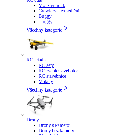
Monster truck
Crawlery a expediční
Buggy
Truggy
Všechny kategorie
RC letadla
RC sety
RC rychlostavebnice
RC stavebnice
Makety
Všechny kategorie
Drony
Drony s kamerou
Drony bez kamery