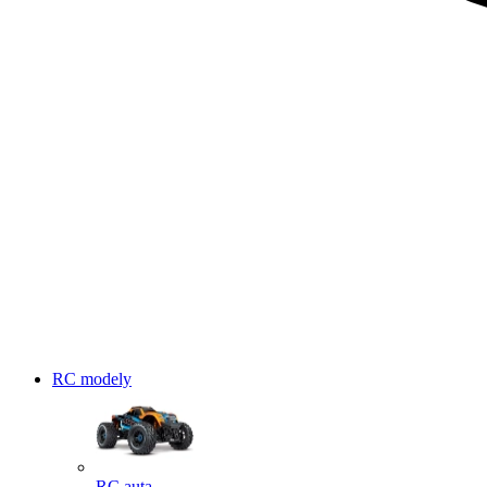
RC modely
RC auta