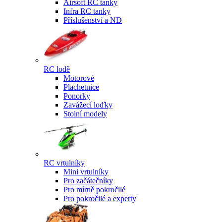
Airsoft RC tanky
Infra RC tanky
Příslušenství a ND
RC lodě
Motorové
Plachetnice
Ponorky
Zavážecí loďky
Stolní modely
RC vrtulníky
Mini vrtulníky
Pro začátečníky
Pro mírně pokročilé
Pro pokročilé a experty