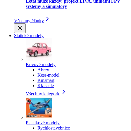
Létat může každý: projekt EIVA, unikátní FPV
systémy a simulátory
Všechny články
Statické modely
Kovové modely
Abrex
Kess-model
Kinsmart
Kk-scale
Všechny kategorie
Plastikové modely
Rychlostavebnice