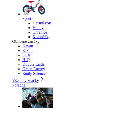
Sport
Dětská kola
Helmy
Chrániče
Koloběžky
Oblíbené značky
Kavan
E-Flite
SCX
H-Q
Double Eagle
Green Energy
Emily Science
Všechny značky
Poradna