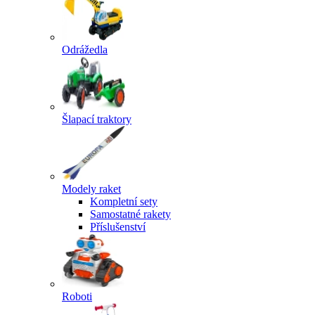
Odrážedla
Šlapací traktory
Modely raket
Kompletní sety
Samostatné rakety
Příslušenství
Roboti