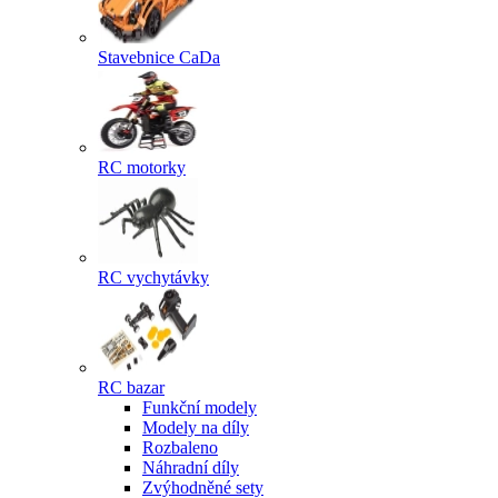
Stavebnice CaDa
RC motorky
RC vychytávky
RC bazar
Funkční modely
Modely na díly
Rozbaleno
Náhradní díly
Zvýhodněné sety