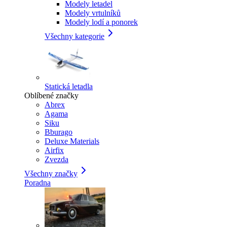
Modely letadel
Modely vrtulníků
Modely lodí a ponorek
Všechny kategorie
Statická letadla
Oblíbené značky
Abrex
Agama
Siku
Bburago
Deluxe Materials
Airfix
Zvezda
Všechny značky
Poradna