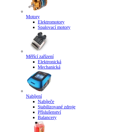
Motory
Elektromotory
Spalovací motory
Měřící zařízení
Elektronická
Mechanická
Nabíjení
Nabíječe
Stabilizované zdroje
Příslušenství
Balancery