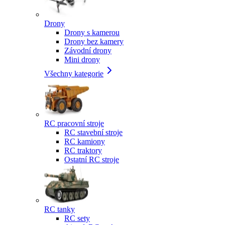
Drony
Drony s kamerou
Drony bez kamery
Závodní drony
Mini drony
Všechny kategorie
RC pracovní stroje
RC stavební stroje
RC kamiony
RC traktory
Ostatní RC stroje
RC tanky
RC sety