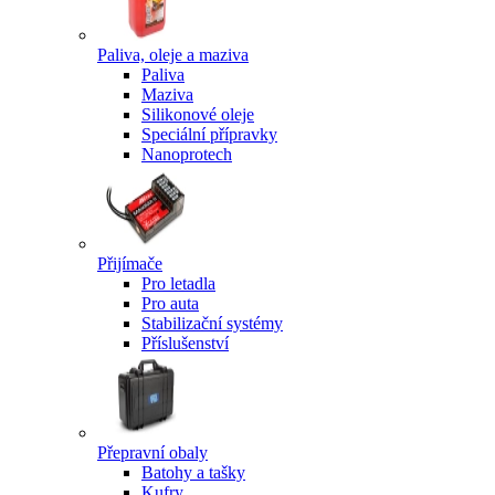
Paliva, oleje a maziva
Paliva
Maziva
Silikonové oleje
Speciální přípravky
Nanoprotech
Přijímače
Pro letadla
Pro auta
Stabilizační systémy
Příslušenství
Přepravní obaly
Batohy a tašky
Kufry