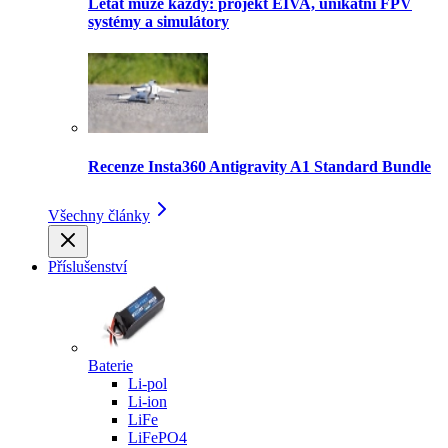
Létat může každý: projekt EIVA, unikátní FPV
systémy a simulátory
Recenze Insta360 Antigravity A1 Standard Bundle
Všechny články
Příslušenství
Baterie
Li-pol
Li-ion
LiFe
LiFePO4