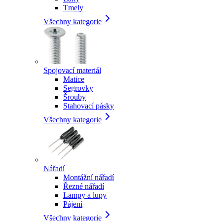
Tmely
Všechny kategorie
Spojovací materiál
Matice
Segrovky
Šrouby
Stahovací pásky
Všechny kategorie
Nářadí
Montážní nářadí
Řezné nářadí
Lampy a lupy
Pájení
Všechny kategorie