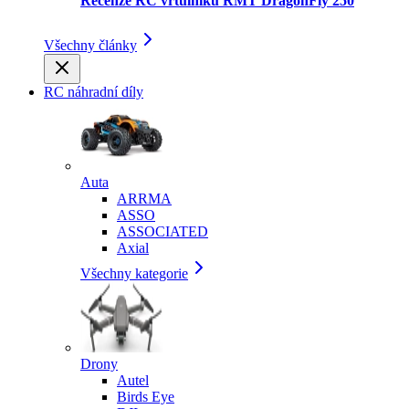
Recenze RC vrtulníku RMT DragonFly 250
Všechny články
RC náhradní díly
Auta
ARRMA
ASSO
ASSOCIATED
Axial
Všechny kategorie
Drony
Autel
Birds Eye