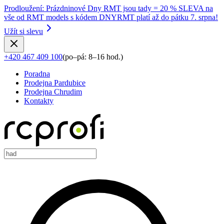
Prodloužení
:
Prázdninové Dny RMT jsou tady = 20 % SLEVA na
vše od RMT models s kódem DNYRMT platí až do pátku 7. srpna!
Užít si slevu
+420 467 409 100
(
po–pá: 8–16 hod.
)
Poradna
Prodejna Pardubice
Prodejna Chrudim
Kontakty