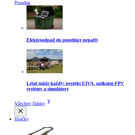
Poradna
Elektroodpad do popelnice nepatří
Létat může každý: projekt EIVA, unikátní FPV
systémy a simulátory
Všechny články
Hračky