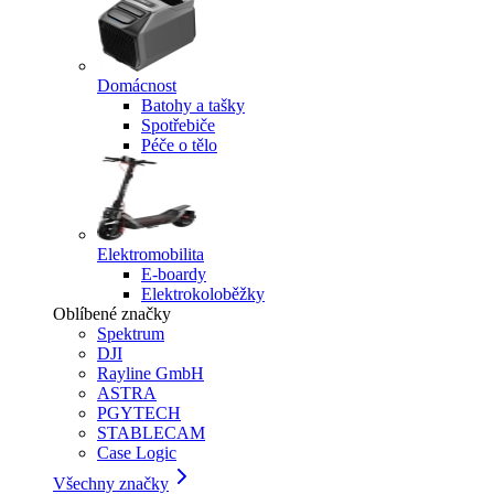
Domácnost
Batohy a tašky
Spotřebiče
Péče o tělo
Elektromobilita
E-boardy
Elektrokoloběžky
Oblíbené značky
Spektrum
DJI
Rayline GmbH
ASTRA
PGYTECH
STABLECAM
Case Logic
Všechny značky