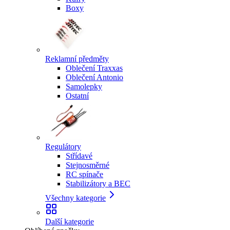
Boxy
Reklamní předměty
Oblečení Traxxas
Oblečení Antonio
Samolepky
Ostatní
Regulátory
Střídavé
Stejnosměrné
RC spínače
Stabilizátory a BEC
Všechny kategorie
Další kategorie