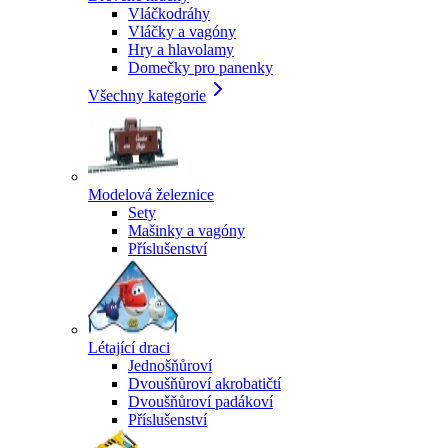
Vláčkodráhy
Vláčky a vagóny
Hry a hlavolamy
Domečky pro panenky
Všechny kategorie
Modelová železnice
Sety
Mašinky a vagóny
Příslušenství
Létající draci
Jednošňůroví
Dvoušňůroví akrobatičtí
Dvoušňůroví padákoví
Příslušenství