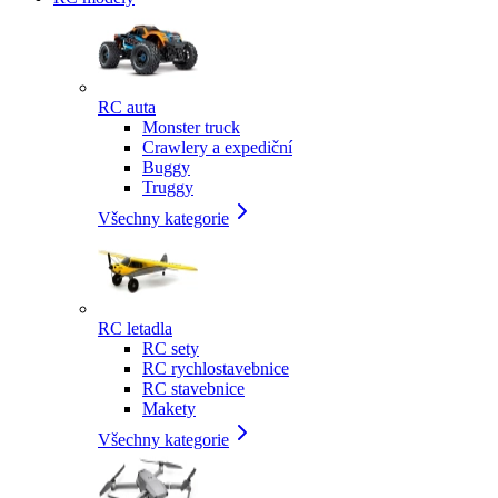
RC auta
Monster truck
Crawlery a expediční
Buggy
Truggy
Všechny kategorie
RC letadla
RC sety
RC rychlostavebnice
RC stavebnice
Makety
Všechny kategorie