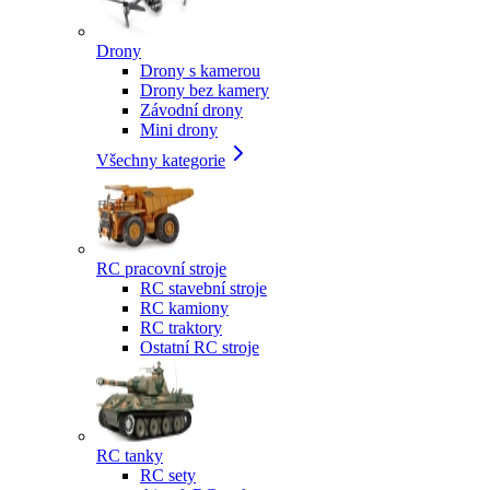
Drony
Drony s kamerou
Drony bez kamery
Závodní drony
Mini drony
Všechny kategorie
RC pracovní stroje
RC stavební stroje
RC kamiony
RC traktory
Ostatní RC stroje
RC tanky
RC sety