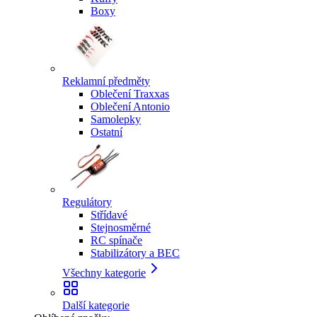
Boxy
Reklamní předměty
Oblečení Traxxas
Oblečení Antonio
Samolepky
Ostatní
Regulátory
Střídavé
Stejnosměrné
RC spínače
Stabilizátory a BEC
Všechny kategorie
Další kategorie