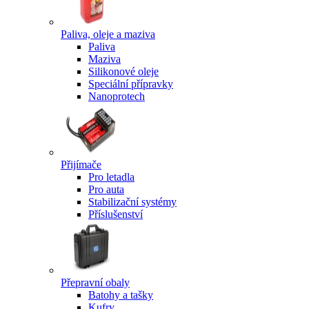
Paliva, oleje a maziva
Paliva
Maziva
Silikonové oleje
Speciální přípravky
Nanoprotech
Přijímače
Pro letadla
Pro auta
Stabilizační systémy
Příslušenství
Přepravní obaly
Batohy a tašky
Kufry