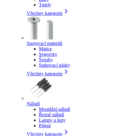
Tmely
Všechny kategorie
Spojovací materiál
Matice
Segrovky
Šrouby
Stahovací pásky
Všechny kategorie
Nářadí
Montážní nářadí
Řezné nářadí
Lampy a lupy
Pájení
Všechny kategorie