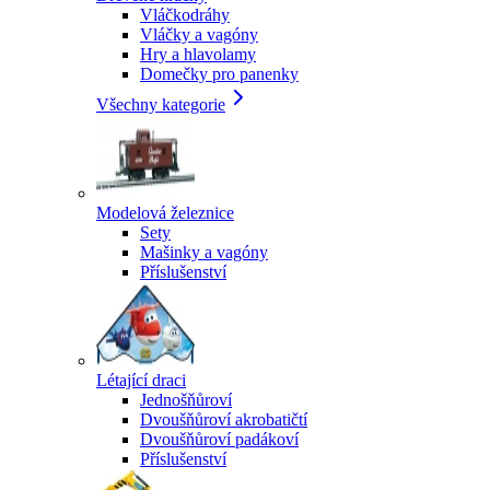
Vláčkodráhy
Vláčky a vagóny
Hry a hlavolamy
Domečky pro panenky
Všechny kategorie
Modelová železnice
Sety
Mašinky a vagóny
Příslušenství
Létající draci
Jednošňůroví
Dvoušňůroví akrobatičtí
Dvoušňůroví padákoví
Příslušenství