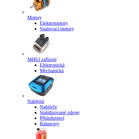
Motory
Elektromotory
Spalovací motory
Měřící zařízení
Elektronická
Mechanická
Nabíjení
Nabíječe
Stabilizované zdroje
Příslušenství
Balancery