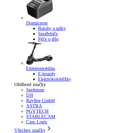
Domácnost
Batohy a tašky
Spotřebiče
Péče o tělo
Elektromobilita
E-boardy
Elektrokoloběžky
Oblíbené značky
Spektrum
DJI
Rayline GmbH
ASTRA
PGYTECH
STABLECAM
Case Logic
Všechny značky