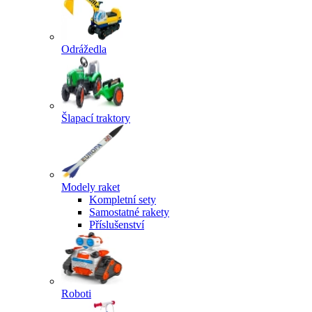
Odrážedla
Šlapací traktory
Modely raket
Kompletní sety
Samostatné rakety
Příslušenství
Roboti