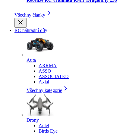
Recenze RC vrtulníku RMT DragonFly 250
Všechny články
RC náhradní díly
Auta
ARRMA
ASSO
ASSOCIATED
Axial
Všechny kategorie
Drony
Autel
Birds Eye