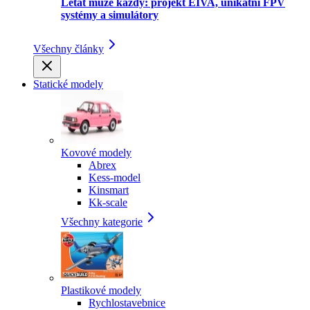
Létat může každý: projekt EIVA, unikátní FPV
systémy a simulátory
Všechny články
Statické modely
Kovové modely
Abrex
Kess-model
Kinsmart
Kk-scale
Všechny kategorie
Plastikové modely
Rychlostavebnice