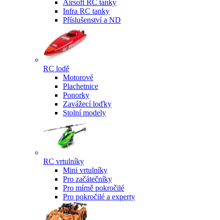
Airsoft RC tanky
Infra RC tanky
Příslušenství a ND
RC lodě
Motorové
Plachetnice
Ponorky
Zavážecí loďky
Stolní modely
RC vrtulníky
Mini vrtulníky
Pro začátečníky
Pro mírně pokročilé
Pro pokročilé a experty