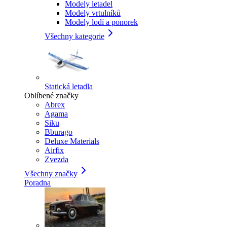
Modely letadel
Modely vrtulníků
Modely lodí a ponorek
Všechny kategorie
Statická letadla
Oblíbené značky
Abrex
Agama
Siku
Bburago
Deluxe Materials
Airfix
Zvezda
Všechny značky
Poradna