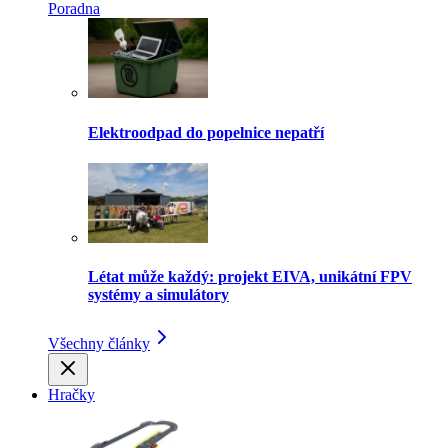
Poradna
Elektroodpad do popelnice nepatří
Létat může každý: projekt EIVA, unikátní FPV
systémy a simulátory
Všechny články
Hračky