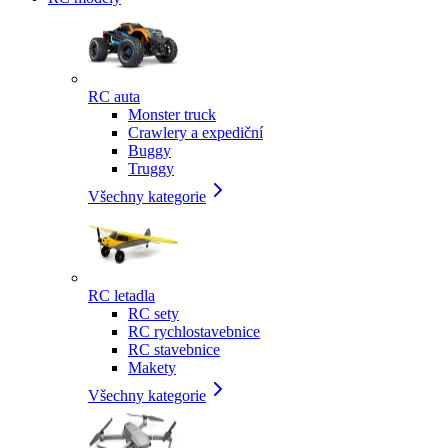
RC auta
Monster truck
Crawlery a expediční
Buggy
Truggy
Všechny kategorie
RC letadla
RC sety
RC rychlostavebnice
RC stavebnice
Makety
Všechny kategorie