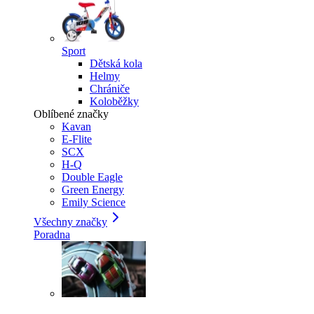
Sport
Dětská kola
Helmy
Chrániče
Koloběžky
Oblíbené značky
Kavan
E-Flite
SCX
H-Q
Double Eagle
Green Energy
Emily Science
Všechny značky
Poradna