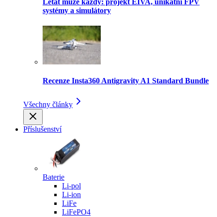
Létat může každý: projekt EIVA, unikátní FPV
systémy a simulátory
Recenze Insta360 Antigravity A1 Standard Bundle
Všechny články
Příslušenství
Baterie
Li-pol
Li-ion
LiFe
LiFePO4