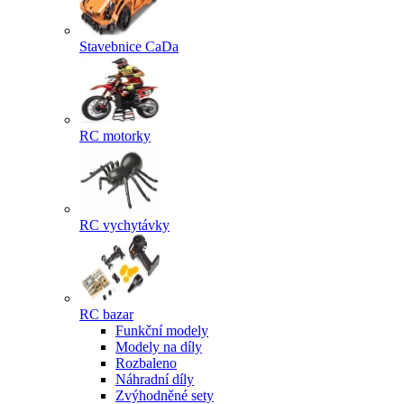
Stavebnice CaDa
RC motorky
RC vychytávky
RC bazar
Funkční modely
Modely na díly
Rozbaleno
Náhradní díly
Zvýhodněné sety