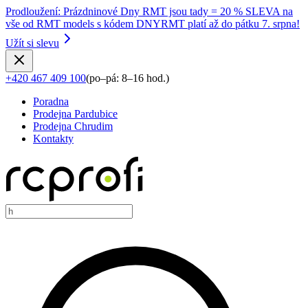
Prodloužení
:
Prázdninové Dny RMT jsou tady = 20 % SLEVA na
vše od RMT models s kódem DNYRMT platí až do pátku 7. srpna!
Užít si slevu
+420 467 409 100
(
po–pá: 8–16 hod.
)
Poradna
Prodejna Pardubice
Prodejna Chrudim
Kontakty