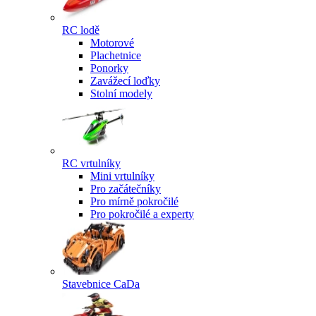
RC lodě
Motorové
Plachetnice
Ponorky
Zavážecí loďky
Stolní modely
RC vrtulníky
Mini vrtulníky
Pro začátečníky
Pro mírně pokročilé
Pro pokročilé a experty
Stavebnice CaDa