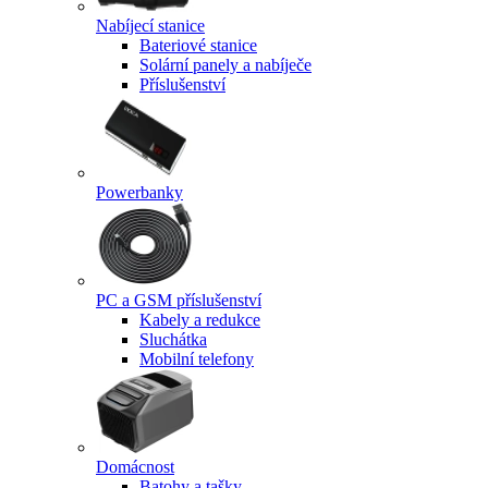
Nabíjecí stanice
Bateriové stanice
Solární panely a nabíječe
Příslušenství
Powerbanky
PC a GSM příslušenství
Kabely a redukce
Sluchátka
Mobilní telefony
Domácnost
Batohy a tašky