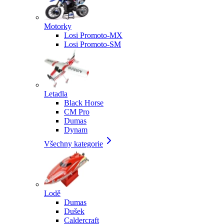
Motorky
Losi Promoto-MX
Losi Promoto-SM
Letadla
Black Horse
CM Pro
Dumas
Dynam
Všechny kategorie
Lodě
Dumas
Dušek
Caldercraft