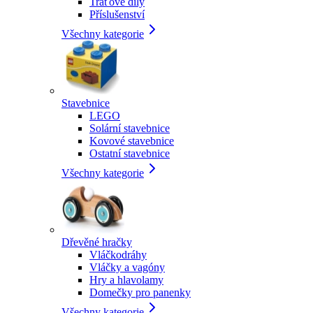
Traťové díly
Příslušenství
Všechny kategorie
Stavebnice
LEGO
Solární stavebnice
Kovové stavebnice
Ostatní stavebnice
Všechny kategorie
Dřevěné hračky
Vláčkodráhy
Vláčky a vagóny
Hry a hlavolamy
Domečky pro panenky
Všechny kategorie