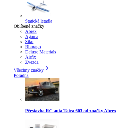
Statická letadla
Oblíbené značky
Abrex
Agama
Siku
Bburago
Deluxe Materials
Airfix
Zvezda
Všechny značky
Poradna
Přestavba RC auta Tatra 603 od značky Abrex