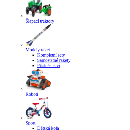
Šlapací traktory
Modely raket
Kompletní sety
Samostatné rakety
Příslušenství
Roboti
Sport
Dětská kola