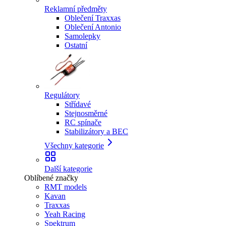
Reklamní předměty
Oblečení Traxxas
Oblečení Antonio
Samolepky
Ostatní
Regulátory
Střídavé
Stejnosměrné
RC spínače
Stabilizátory a BEC
Všechny kategorie
Další kategorie
Oblíbené značky
RMT models
Kavan
Traxxas
Yeah Racing
Spektrum