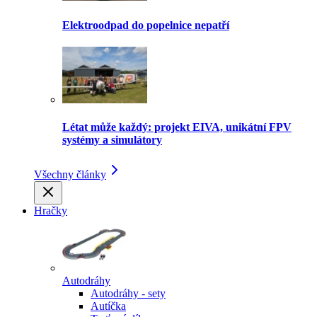
Elektroodpad do popelnice nepatří
Létat může každý: projekt EIVA, unikátní FPV
systémy a simulátory
Všechny články
Hračky
Autodráhy
Autodráhy - sety
Autíčka