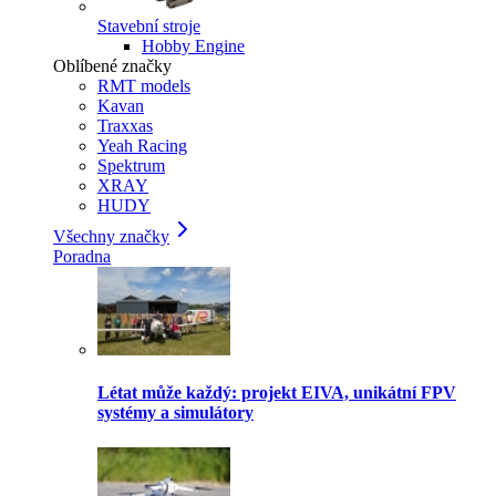
Stavební stroje
Hobby Engine
Oblíbené značky
RMT models
Kavan
Traxxas
Yeah Racing
Spektrum
XRAY
HUDY
Všechny značky
Poradna
Létat může každý: projekt EIVA, unikátní FPV
systémy a simulátory