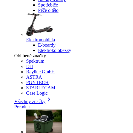
Spotřebiče
Péče o tělo
Elektromobilita
E-boardy
Elektrokoloběžky
Oblíbené značky
Spektrum
DJI
Rayline GmbH
ASTRA
PGYTECH
STABLECAM
Case Logic
Všechny značky
Poradna