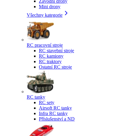
Závodní drony
Mini drony
Všechny kategorie
RC pracovní stroje
RC stavební stroje
RC kamiony
RC traktory
Ostatní RC stroje
RC tanky
RC sety
Airsoft RC tanky
Infra RC tanky
Příslušenství a ND