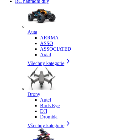
RC náhradní díly
Auta
ARRMA
ASSO
ASSOCIATED
Axial
Všechny kategorie
Drony
Autel
Birds Eye
DJI
Dromida
Všechny kategorie