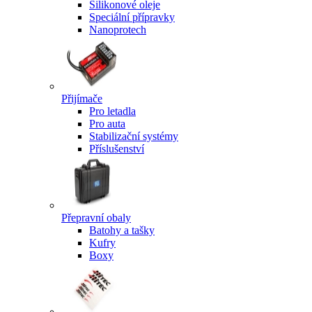
Silikonové oleje
Speciální přípravky
Nanoprotech
Přijímače
Pro letadla
Pro auta
Stabilizační systémy
Příslušenství
Přepravní obaly
Batohy a tašky
Kufry
Boxy