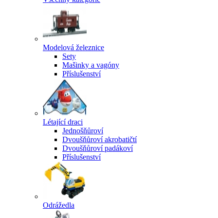
Modelová železnice
Sety
Mašinky a vagóny
Příslušenství
Létající draci
Jednošňůroví
Dvoušňůroví akrobatičtí
Dvoušňůroví padákoví
Příslušenství
Odrážedla