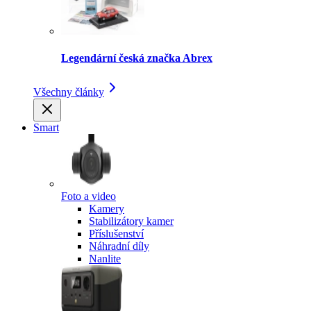
Legendární česká značka Abrex
Všechny články
Smart
Foto a video
Kamery
Stabilizátory kamer
Příslušenství
Náhradní díly
Nanlite