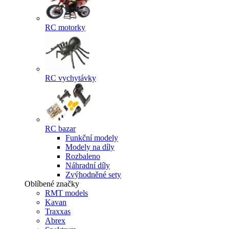
RC motorky
RC vychytávky
RC bazar
Funkční modely
Modely na díly
Rozbaleno
Náhradní díly
Zvýhodněné sety
Oblíbené značky
RMT models
Kavan
Traxxas
Abrex