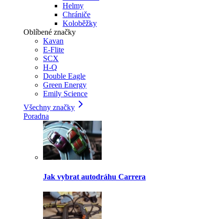
Helmy
Chrániče
Koloběžky
Oblíbené značky
Kavan
E-Flite
SCX
H-Q
Double Eagle
Green Energy
Emily Science
Všechny značky
Poradna
Jak vybrat autodráhu Carrera