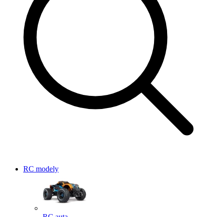
RC modely
RC auta