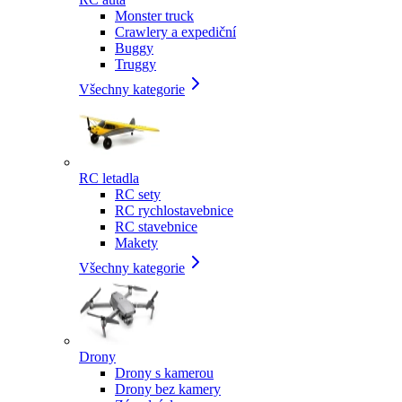
Monster truck
Crawlery a expediční
Buggy
Truggy
Všechny kategorie
RC letadla
RC sety
RC rychlostavebnice
RC stavebnice
Makety
Všechny kategorie
Drony
Drony s kamerou
Drony bez kamery