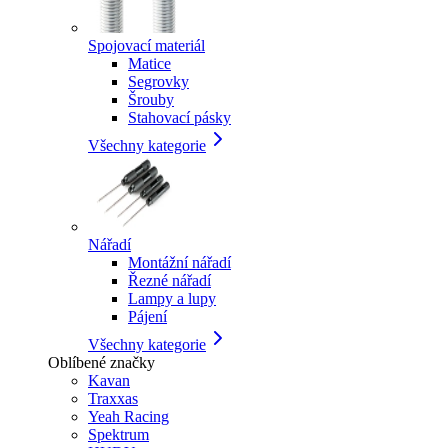
Spojovací materiál
Matice
Segrovky
Šrouby
Stahovací pásky
Všechny kategorie
Nářadí
Montážní nářadí
Řezné nářadí
Lampy a lupy
Pájení
Všechny kategorie
Oblíbené značky
Kavan
Traxxas
Yeah Racing
Spektrum