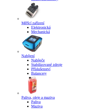
Měřící zařízení
Elektronická
Mechanická
Nabíjení
Nabíječe
Stabilizované zdroje
Příslušenství
Balancery
Paliva, oleje a maziva
Paliva
Maziva