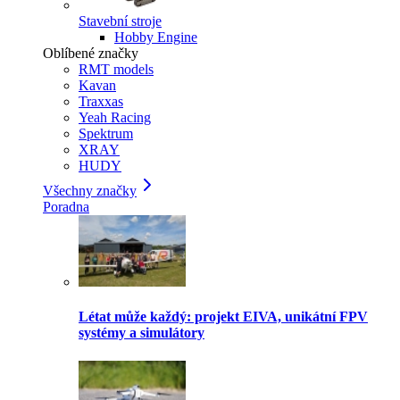
Stavební stroje
Hobby Engine
Oblíbené značky
RMT models
Kavan
Traxxas
Yeah Racing
Spektrum
XRAY
HUDY
Všechny značky
Poradna
Létat může každý: projekt EIVA, unikátní FPV
systémy a simulátory