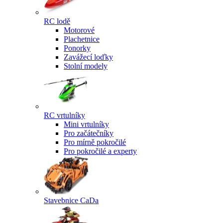
RC lodě
Motorové
Plachetnice
Ponorky
Zavážecí loďky
Stolní modely
RC vrtulníky
Mini vrtulníky
Pro začátečníky
Pro mírně pokročilé
Pro pokročilé a experty
Stavebnice CaDa