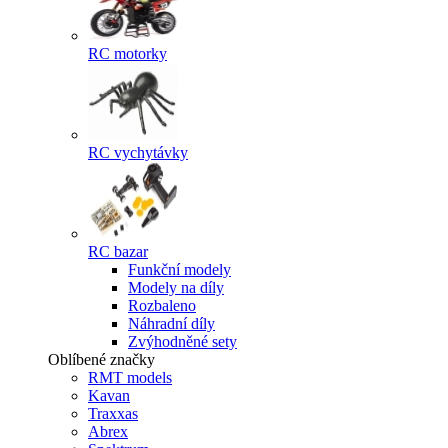
RC motorky
RC vychytávky
RC bazar
Funkční modely
Modely na díly
Rozbaleno
Náhradní díly
Zvýhodněné sety
Oblíbené značky
RMT models
Kavan
Traxxas
Abrex