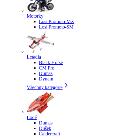
Motorky
Losi Promoto-MX
Losi Promoto-SM
Letadla
Black Horse
CM Pro
Dumas
Dynam
Všechny kategorie
Lodě
Dumas
Dušek
Caldercraft