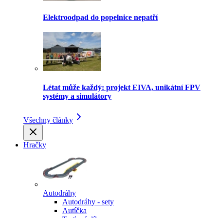
Elektroodpad do popelnice nepatří
Létat může každý: projekt EIVA, unikátní FPV
systémy a simulátory
Všechny články
Hračky
Autodráhy
Autodráhy - sety
Autíčka