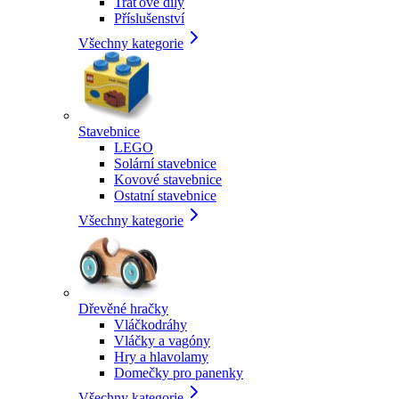
Traťové díly
Příslušenství
Všechny kategorie
Stavebnice
LEGO
Solární stavebnice
Kovové stavebnice
Ostatní stavebnice
Všechny kategorie
Dřevěné hračky
Vláčkodráhy
Vláčky a vagóny
Hry a hlavolamy
Domečky pro panenky
Všechny kategorie