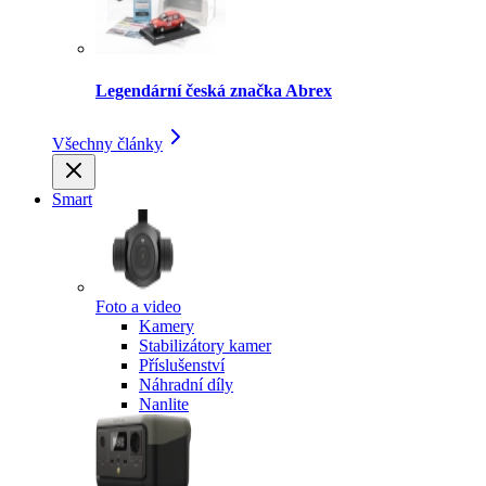
Legendární česká značka Abrex
Všechny články
Smart
Foto a video
Kamery
Stabilizátory kamer
Příslušenství
Náhradní díly
Nanlite