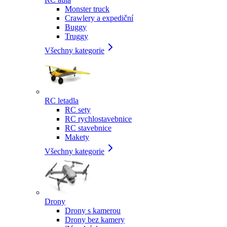
Monster truck
Crawlery a expediční
Buggy
Truggy
Všechny kategorie
RC letadla
RC sety
RC rychlostavebnice
RC stavebnice
Makety
Všechny kategorie
Drony
Drony s kamerou
Drony bez kamery