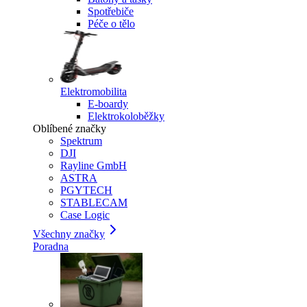
Spotřebiče
Péče o tělo
Elektromobilita
E-boardy
Elektrokoloběžky
Oblíbené značky
Spektrum
DJI
Rayline GmbH
ASTRA
PGYTECH
STABLECAM
Case Logic
Všechny značky
Poradna