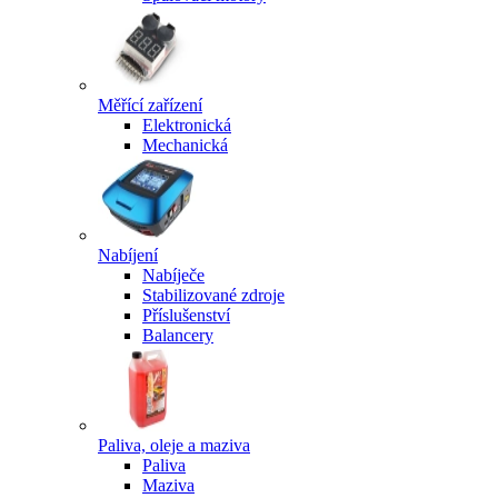
Měřící zařízení
Elektronická
Mechanická
Nabíjení
Nabíječe
Stabilizované zdroje
Příslušenství
Balancery
Paliva, oleje a maziva
Paliva
Maziva