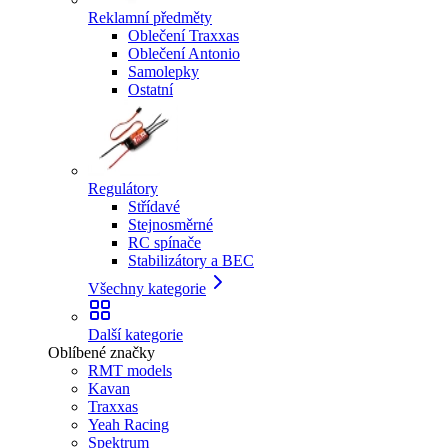
Reklamní předměty
Oblečení Traxxas
Oblečení Antonio
Samolepky
Ostatní
Regulátory
Střídavé
Stejnosměrné
RC spínače
Stabilizátory a BEC
Všechny kategorie
Další kategorie
Oblíbené značky
RMT models
Kavan
Traxxas
Yeah Racing
Spektrum