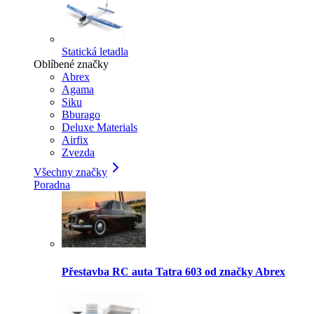
Statická letadla
Oblíbené značky
Abrex
Agama
Siku
Bburago
Deluxe Materials
Airfix
Zvezda
Všechny značky
Poradna
Přestavba RC auta Tatra 603 od značky Abrex