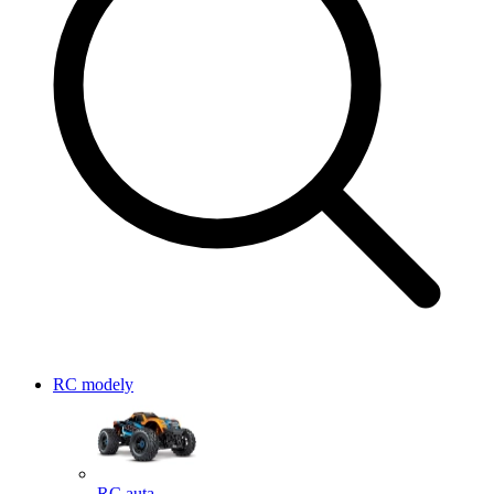
RC modely
RC auta