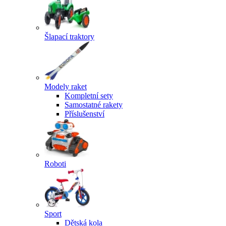
Šlapací traktory
Modely raket
Kompletní sety
Samostatné rakety
Příslušenství
Roboti
Sport
Dětská kola