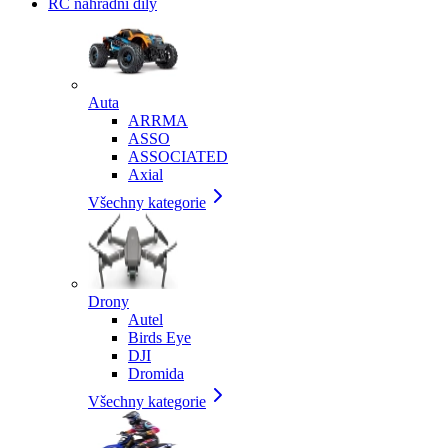
RC náhradní díly
Auta
ARRMA
ASSO
ASSOCIATED
Axial
Všechny kategorie
Drony
Autel
Birds Eye
DJI
Dromida
Všechny kategorie