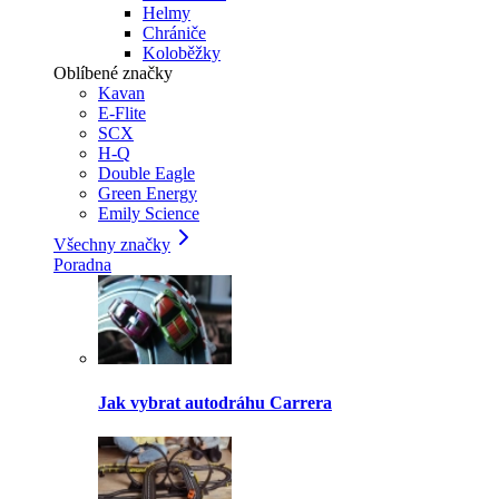
Helmy
Chrániče
Koloběžky
Oblíbené značky
Kavan
E-Flite
SCX
H-Q
Double Eagle
Green Energy
Emily Science
Všechny značky
Poradna
Jak vybrat autodráhu Carrera