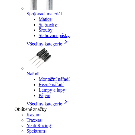
Spojovací materiál
Matice
Segrovky
Šrouby
Stahovací pásky
Všechny kategorie
Nářadí
Montážní nářadí
Řezné nářadí
Lampy a lupy
Pájení
Všechny kategorie
Oblíbené značky
Kavan
Traxxas
Yeah Racing
Spektrum