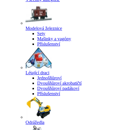
Modelová železnice
Sety
Mašinky a vagóny
Příslušenství
Létající draci
Jednošňůroví
Dvoušňůroví akrobatičtí
Dvoušňůroví padákoví
Příslušenství
Odrážedla