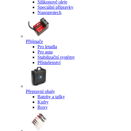
Silikonové oleje
Speciální přípravky
Nanoprotech
Přijímače
Pro letadla
Pro auta
Stabilizační systémy
Příslušenství
Přepravní obaly
Batohy a tašky
Kufry
Boxy