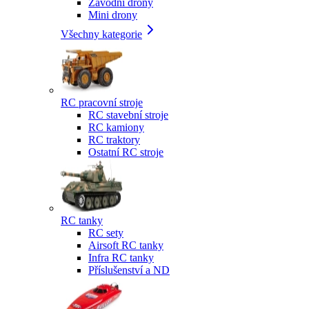
Závodní drony
Mini drony
Všechny kategorie
RC pracovní stroje
RC stavební stroje
RC kamiony
RC traktory
Ostatní RC stroje
RC tanky
RC sety
Airsoft RC tanky
Infra RC tanky
Příslušenství a ND