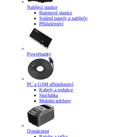
Nabíjecí stanice
Bateriové stanice
Solární panely a nabíječe
Příslušenství
Powerbanky
PC a GSM příslušenství
Kabely a redukce
Sluchátka
Mobilní telefony
Domácnost
Batohy a tašky