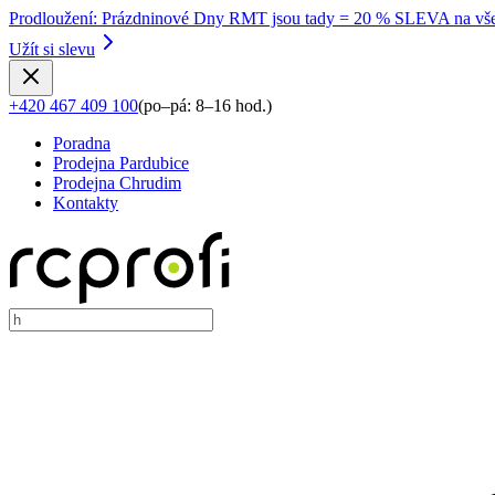
Prodloužení
:
Prázdninové Dny RMT jsou tady = 20 % SLEVA na vše
Užít si slevu
+420 467 409 100
(
po–pá: 8–16 hod.
)
Poradna
Prodejna Pardubice
Prodejna Chrudim
Kontakty