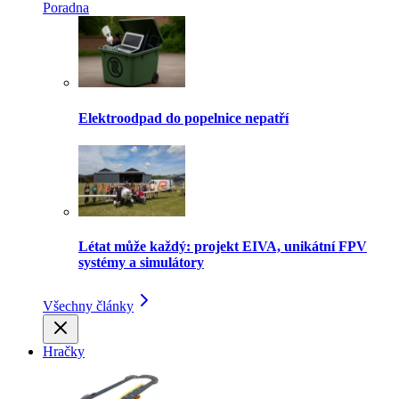
Poradna
Elektroodpad do popelnice nepatří
Létat může každý: projekt EIVA, unikátní FPV
systémy a simulátory
Všechny články
Hračky