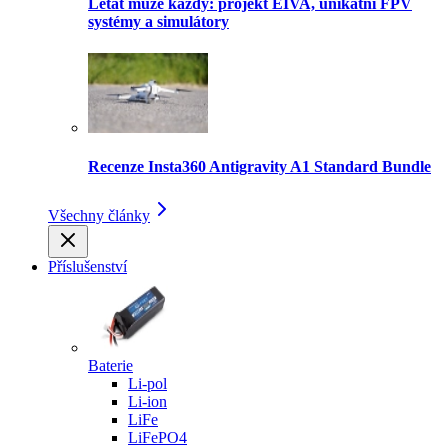
Létat může každý: projekt EIVA, unikátní FPV
systémy a simulátory
Recenze Insta360 Antigravity A1 Standard Bundle
Všechny články
Příslušenství
Baterie
Li-pol
Li-ion
LiFe
LiFePO4