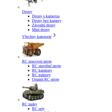
Drony
Drony s kamerou
Drony bez kamery
Závodní drony
Mini drony
Všechny kategorie
RC pracovní stroje
RC stavební stroje
RC kamiony
RC traktory
Ostatní RC stroje
RC tanky
RC sety