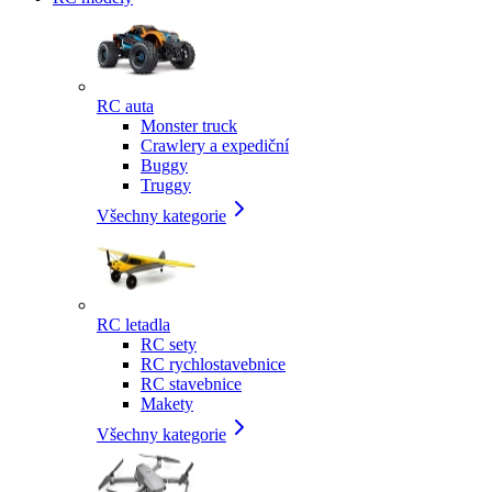
RC auta
Monster truck
Crawlery a expediční
Buggy
Truggy
Všechny kategorie
RC letadla
RC sety
RC rychlostavebnice
RC stavebnice
Makety
Všechny kategorie