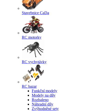
Stavebnice CaDa
RC motorky
RC vychytávky
RC bazar
Funkční modely
Modely na díly
Rozbaleno
Náhradní díly
Zvýhodněné sety