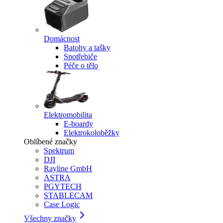
Domácnost
Batohy a tašky
Spotřebiče
Péče o tělo
Elektromobilita
E-boardy
Elektrokoloběžky
Oblíbené značky
Spektrum
DJI
Rayline GmbH
ASTRA
PGYTECH
STABLECAM
Case Logic
Všechny značky