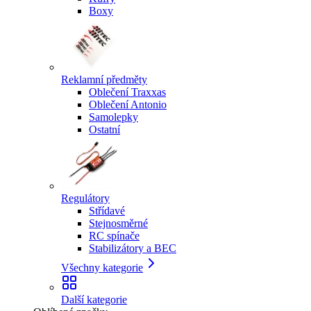
Boxy
Reklamní předměty
Oblečení Traxxas
Oblečení Antonio
Samolepky
Ostatní
Regulátory
Střídavé
Stejnosměrné
RC spínače
Stabilizátory a BEC
Všechny kategorie
Další kategorie