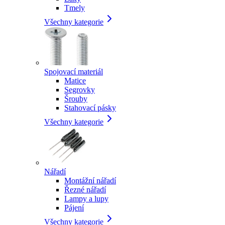
Tmely
Všechny kategorie
Spojovací materiál
Matice
Segrovky
Šrouby
Stahovací pásky
Všechny kategorie
Nářadí
Montážní nářadí
Řezné nářadí
Lampy a lupy
Pájení
Všechny kategorie