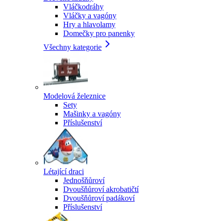
Vláčkodráhy
Vláčky a vagóny
Hry a hlavolamy
Domečky pro panenky
Všechny kategorie
Modelová železnice
Sety
Mašinky a vagóny
Příslušenství
Létající draci
Jednošňůroví
Dvoušňůroví akrobatičtí
Dvoušňůroví padákoví
Příslušenství