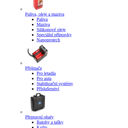
Paliva, oleje a maziva
Paliva
Maziva
Silikonové oleje
Speciální přípravky
Nanoprotech
Přijímače
Pro letadla
Pro auta
Stabilizační systémy
Příslušenství
Přepravní obaly
Batohy a tašky
Kufry