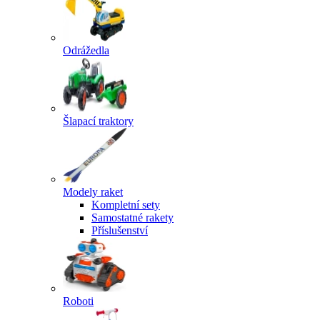
Odrážedla
Šlapací traktory
Modely raket
Kompletní sety
Samostatné rakety
Příslušenství
Roboti