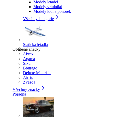
Modely letadel
Modely vrtulníků
Modely lodí a ponorek
Všechny kategorie
Statická letadla
Oblíbené značky
Abrex
Agama
Siku
Bburago
Deluxe Materials
Airfix
Zvezda
Všechny značky
Poradna