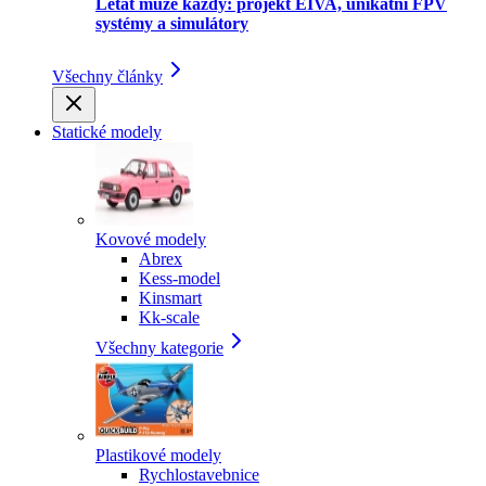
Létat může každý: projekt EIVA, unikátní FPV
systémy a simulátory
Všechny články
Statické modely
Kovové modely
Abrex
Kess-model
Kinsmart
Kk-scale
Všechny kategorie
Plastikové modely
Rychlostavebnice