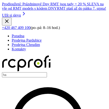
Prodloužení
:
Prázdninové Dny RMT jsou tady = 20 % SLEVA na
vše od RMT models s kódem DNYRMT platí až do pátku 7. srpna!
Užít si slevu
+420 467 409 100
(
po–pá: 8–16 hod.
)
Poradna
Prodejna Pardubice
Prodejna Chrudim
Kontakty