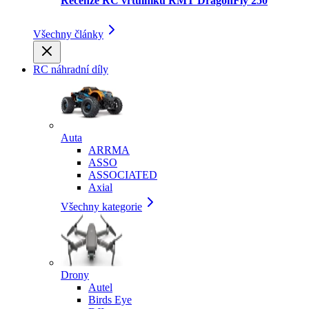
Recenze RC vrtulníku RMT DragonFly 250
Všechny články
RC náhradní díly
Auta
ARRMA
ASSO
ASSOCIATED
Axial
Všechny kategorie
Drony
Autel
Birds Eye