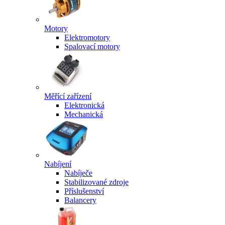
Motory
Elektromotory
Spalovací motory
Měřící zařízení
Elektronická
Mechanická
Nabíjení
Nabíječe
Stabilizované zdroje
Příslušenství
Balancery