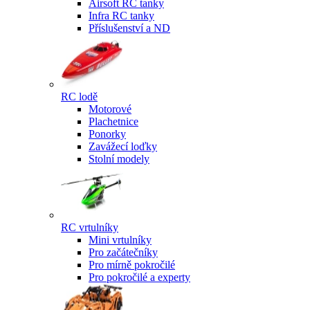
Airsoft RC tanky
Infra RC tanky
Příslušenství a ND
RC lodě
Motorové
Plachetnice
Ponorky
Zavážecí loďky
Stolní modely
RC vrtulníky
Mini vrtulníky
Pro začátečníky
Pro mírně pokročilé
Pro pokročilé a experty