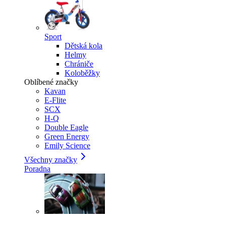
Sport
Dětská kola
Helmy
Chrániče
Koloběžky
Oblíbené značky
Kavan
E-Flite
SCX
H-Q
Double Eagle
Green Energy
Emily Science
Všechny značky
Poradna