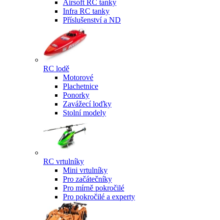
Airsoft RC tanky
Infra RC tanky
Příslušenství a ND
RC lodě
Motorové
Plachetnice
Ponorky
Zavážecí loďky
Stolní modely
RC vrtulníky
Mini vrtulníky
Pro začátečníky
Pro mírně pokročilé
Pro pokročilé a experty