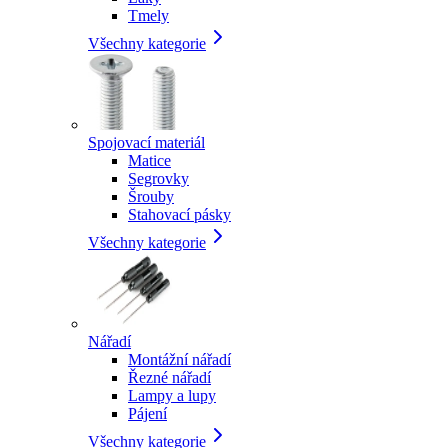
Tmely
Všechny kategorie
Spojovací materiál
Matice
Segrovky
Šrouby
Stahovací pásky
Všechny kategorie
Nářadí
Montážní nářadí
Řezné nářadí
Lampy a lupy
Pájení
Všechny kategorie