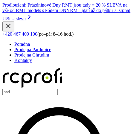
Prodloužení
:
Prázdninové Dny RMT jsou tady = 20 % SLEVA na
vše od RMT models s kódem DNYRMT platí až do pátku 7. srpna!
Užít si slevu
+420 467 409 100
(
po–pá: 8–16 hod.
)
Poradna
Prodejna Pardubice
Prodejna Chrudim
Kontakty