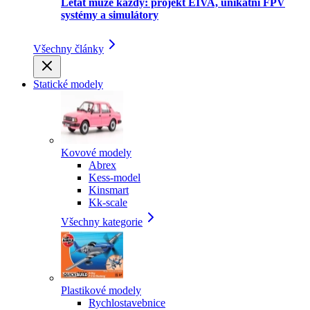
Létat může každý: projekt EIVA, unikátní FPV
systémy a simulátory
Všechny články
Statické modely
Kovové modely
Abrex
Kess-model
Kinsmart
Kk-scale
Všechny kategorie
Plastikové modely
Rychlostavebnice