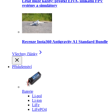
Létat může každý: projekt EIVA, unikátní FPV
systémy a simulátory
Recenze Insta360 Antigravity A1 Standard Bundle
Všechny články
Příslušenství
Baterie
Li-pol
Li-ion
LiFe
LiFePO4