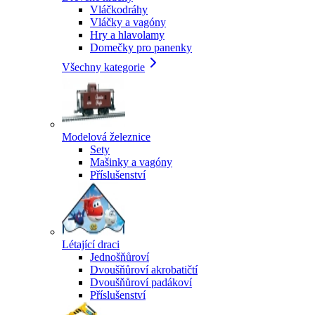
Vláčkodráhy
Vláčky a vagóny
Hry a hlavolamy
Domečky pro panenky
Všechny kategorie
Modelová železnice
Sety
Mašinky a vagóny
Příslušenství
Létající draci
Jednošňůroví
Dvoušňůroví akrobatičtí
Dvoušňůroví padákoví
Příslušenství