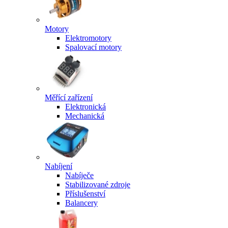
Motory
Elektromotory
Spalovací motory
Měřící zařízení
Elektronická
Mechanická
Nabíjení
Nabíječe
Stabilizované zdroje
Příslušenství
Balancery