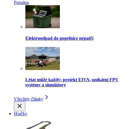
Poradna
Elektroodpad do popelnice nepatří
Létat může každý: projekt EIVA, unikátní FPV
systémy a simulátory
Všechny články
Hračky