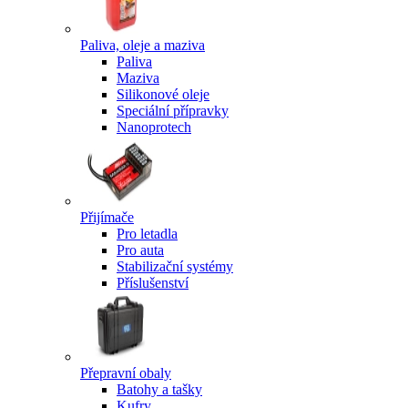
Paliva, oleje a maziva
Paliva
Maziva
Silikonové oleje
Speciální přípravky
Nanoprotech
Přijímače
Pro letadla
Pro auta
Stabilizační systémy
Příslušenství
Přepravní obaly
Batohy a tašky
Kufry