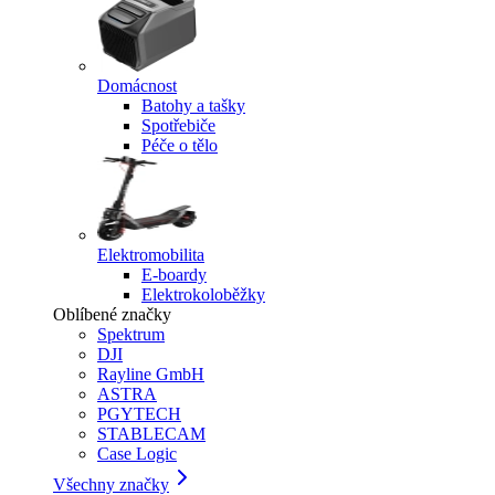
Domácnost
Batohy a tašky
Spotřebiče
Péče o tělo
Elektromobilita
E-boardy
Elektrokoloběžky
Oblíbené značky
Spektrum
DJI
Rayline GmbH
ASTRA
PGYTECH
STABLECAM
Case Logic
Všechny značky