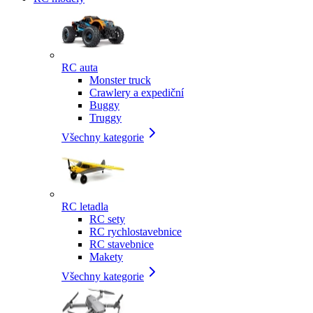
RC auta
Monster truck
Crawlery a expediční
Buggy
Truggy
Všechny kategorie
RC letadla
RC sety
RC rychlostavebnice
RC stavebnice
Makety
Všechny kategorie