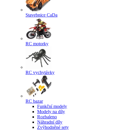
Stavebnice CaDa
RC motorky
RC vychytávky
RC bazar
Funkční modely
Modely na díly
Rozbaleno
Náhradní díly
Zvýhodněné sety