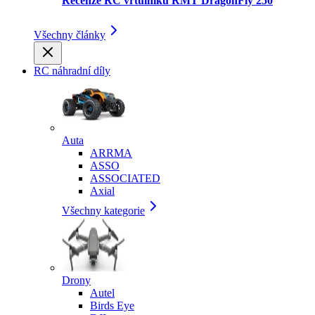
Recenze RC vrtulníku RMT DragonFly 250
Všechny články
RC náhradní díly
Auta
ARRMA
ASSO
ASSOCIATED
Axial
Všechny kategorie
Drony
Autel
Birds Eye