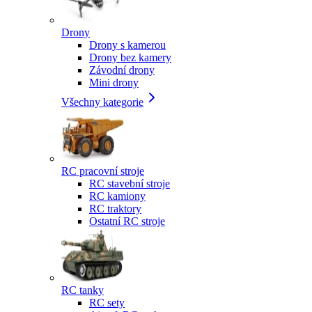
Drony
Drony s kamerou
Drony bez kamery
Závodní drony
Mini drony
Všechny kategorie
RC pracovní stroje
RC stavební stroje
RC kamiony
RC traktory
Ostatní RC stroje
RC tanky
RC sety