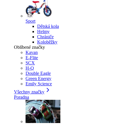
Sport
Dětská kola
Helmy
Chrániče
Koloběžky
Oblíbené značky
Kavan
E-Flite
SCX
H-Q
Double Eagle
Green Energy
Emily Science
Všechny značky
Poradna