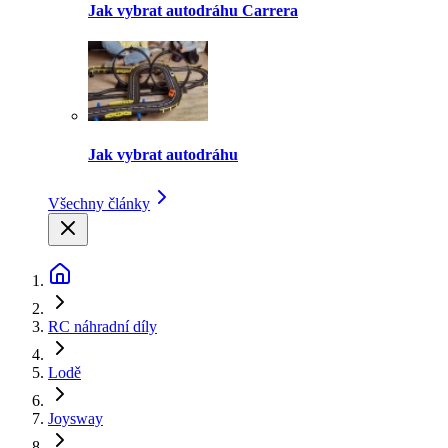
Jak vybrat autodráhu Carrera
Jak vybrat autodráhu
Všechny články
RC náhradní díly
Lodě
Joysway