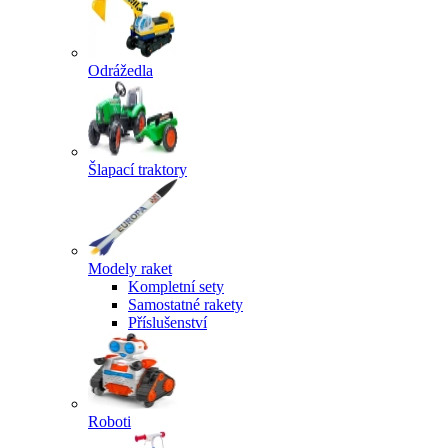
Odrážedla
Šlapací traktory
Modely raket
Kompletní sety
Samostatné rakety
Příslušenství
Roboti