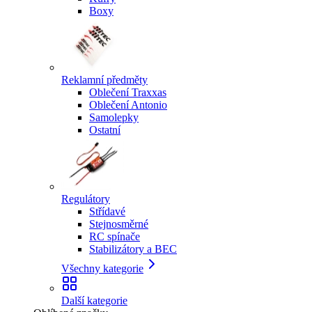
Boxy
Reklamní předměty
Oblečení Traxxas
Oblečení Antonio
Samolepky
Ostatní
Regulátory
Střídavé
Stejnosměrné
RC spínače
Stabilizátory a BEC
Všechny kategorie
Další kategorie