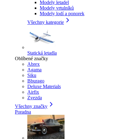
Modely letadel
Modely vrtulníků
Modely lodí a ponorek
Všechny kategorie
Statická letadla
Oblíbené značky
Abrex
Agama
Siku
Bburago
Deluxe Materials
Airfix
Zvezda
Všechny značky
Poradna