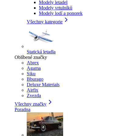
Modely letadel
Modely vrtulníků
Modely lodí a ponorek
Všechny kategorie
Statická letadla
Oblíbené značky
Abrex
Agama
Siku
Bburago
Deluxe Materials
Airfix
Zvezda
Všechny značky
Poradna