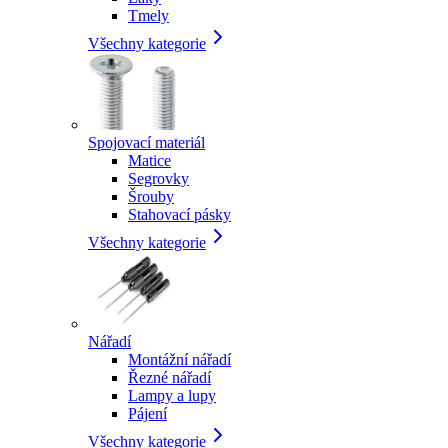
Tmely
Všechny kategorie
Spojovací materiál
Matice
Segrovky
Šrouby
Stahovací pásky
Všechny kategorie
Nářadí
Montážní nářadí
Řezné nářadí
Lampy a lupy
Pájení
Všechny kategorie