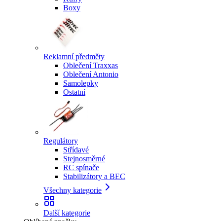
Boxy
Reklamní předměty
Oblečení Traxxas
Oblečení Antonio
Samolepky
Ostatní
Regulátory
Střídavé
Stejnosměrné
RC spínače
Stabilizátory a BEC
Všechny kategorie
Další kategorie