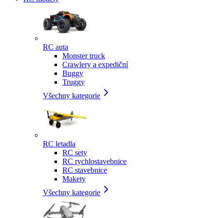
RC auta
Monster truck
Crawlery a expediční
Buggy
Truggy
Všechny kategorie
RC letadla
RC sety
RC rychlostavebnice
RC stavebnice
Makety
Všechny kategorie