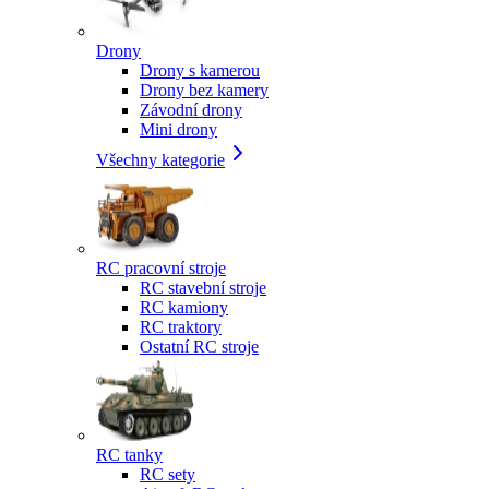
Drony
Drony s kamerou
Drony bez kamery
Závodní drony
Mini drony
Všechny kategorie
RC pracovní stroje
RC stavební stroje
RC kamiony
RC traktory
Ostatní RC stroje
RC tanky
RC sety