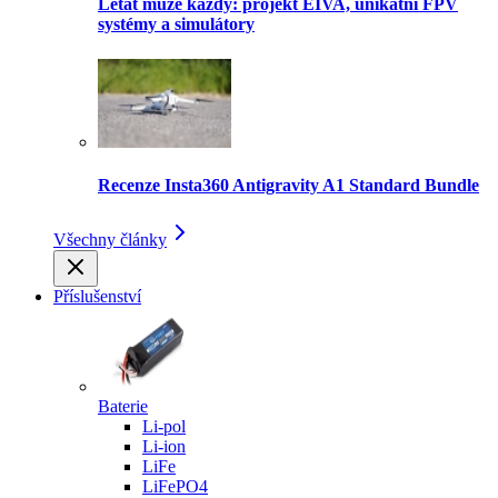
Létat může každý: projekt EIVA, unikátní FPV
systémy a simulátory
Recenze Insta360 Antigravity A1 Standard Bundle
Všechny články
Příslušenství
Baterie
Li-pol
Li-ion
LiFe
LiFePO4