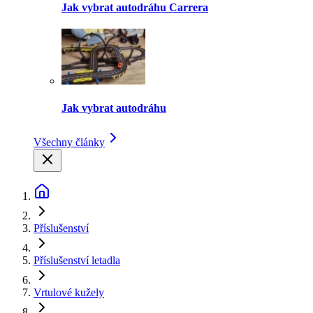
Jak vybrat autodráhu Carrera
Jak vybrat autodráhu
Všechny články
Příslušenství
Příslušenství letadla
Vrtulové kužely