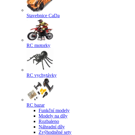
Stavebnice CaDa
RC motorky
RC vychytávky
RC bazar
Funkční modely
Modely na díly
Rozbaleno
Náhradní díly
Zvýhodněné sety