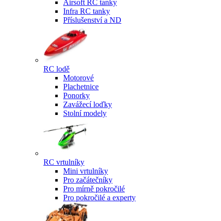
Airsoft RC tanky
Infra RC tanky
Příslušenství a ND
RC lodě
Motorové
Plachetnice
Ponorky
Zavážecí loďky
Stolní modely
RC vrtulníky
Mini vrtulníky
Pro začátečníky
Pro mírně pokročilé
Pro pokročilé a experty