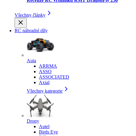
Recenze RC vrtulníku RMT DragonFly 250
Všechny články
RC náhradní díly
Auta
ARRMA
ASSO
ASSOCIATED
Axial
Všechny kategorie
Drony
Autel
Birds Eye