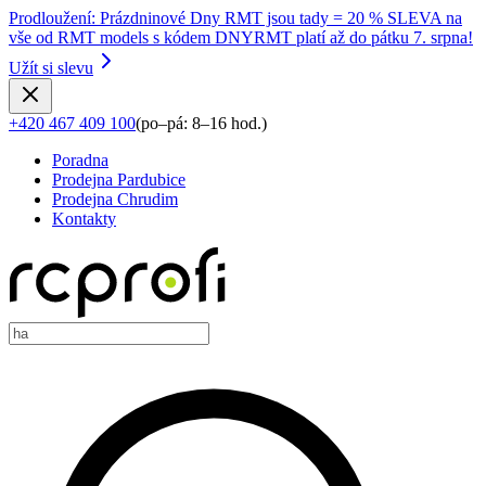
Prodloužení
:
Prázdninové Dny RMT jsou tady = 20 % SLEVA na
vše od RMT models s kódem DNYRMT platí až do pátku 7. srpna!
Užít si slevu
+420 467 409 100
(
po–pá: 8–16 hod.
)
Poradna
Prodejna Pardubice
Prodejna Chrudim
Kontakty