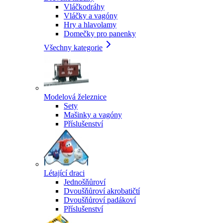
Vláčkodráhy
Vláčky a vagóny
Hry a hlavolamy
Domečky pro panenky
Všechny kategorie
Modelová železnice
Sety
Mašinky a vagóny
Příslušenství
Létající draci
Jednošňůroví
Dvoušňůroví akrobatičtí
Dvoušňůroví padákoví
Příslušenství