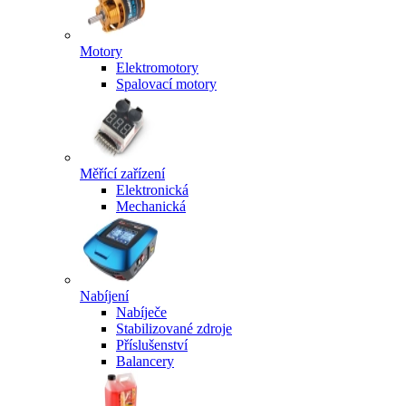
Motory
Elektromotory
Spalovací motory
Měřící zařízení
Elektronická
Mechanická
Nabíjení
Nabíječe
Stabilizované zdroje
Příslušenství
Balancery