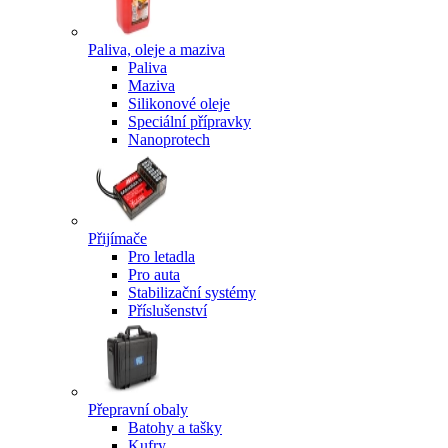
Paliva, oleje a maziva
Paliva
Maziva
Silikonové oleje
Speciální přípravky
Nanoprotech
Přijímače
Pro letadla
Pro auta
Stabilizační systémy
Příslušenství
Přepravní obaly
Batohy a tašky
Kufry