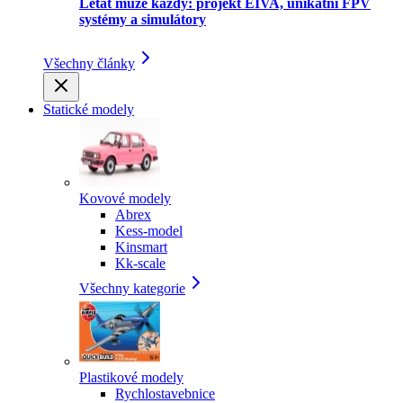
Létat může každý: projekt EIVA, unikátní FPV
systémy a simulátory
Všechny články
Statické modely
Kovové modely
Abrex
Kess-model
Kinsmart
Kk-scale
Všechny kategorie
Plastikové modely
Rychlostavebnice