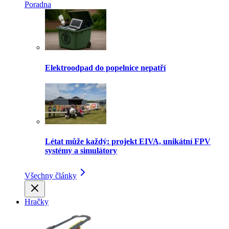
Poradna
Elektroodpad do popelnice nepatří
Létat může každý: projekt EIVA, unikátní FPV
systémy a simulátory
Všechny články
Hračky