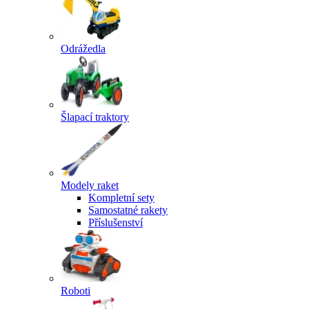
Odrážedla
Šlapací traktory
Modely raket
Kompletní sety
Samostatné rakety
Příslušenství
Roboti