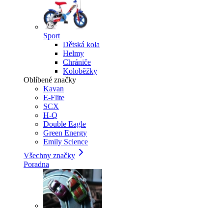
Sport
Dětská kola
Helmy
Chrániče
Koloběžky
Oblíbené značky
Kavan
E-Flite
SCX
H-Q
Double Eagle
Green Energy
Emily Science
Všechny značky
Poradna