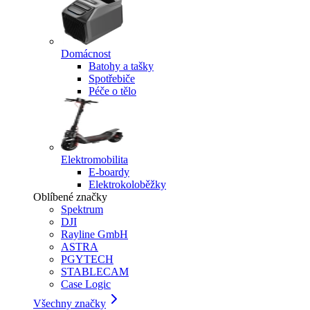
Domácnost
Batohy a tašky
Spotřebiče
Péče o tělo
Elektromobilita
E-boardy
Elektrokoloběžky
Oblíbené značky
Spektrum
DJI
Rayline GmbH
ASTRA
PGYTECH
STABLECAM
Case Logic
Všechny značky