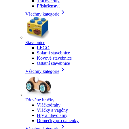
Traťové díly
Příslušenství
Všechny kategorie
Stavebnice
LEGO
Solární stavebnice
Kovové stavebnice
Ostatní stavebnice
Všechny kategorie
Dřevěné hračky
Vláčkodráhy
Vláčky a vagóny
Hry a hlavolamy
Domečky pro panenky
Všechny kategorie