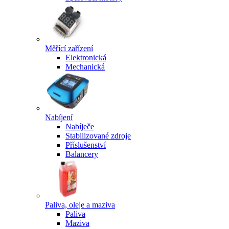
Měřící zařízení
Elektronická
Mechanická
Nabíjení
Nabíječe
Stabilizované zdroje
Příslušenství
Balancery
Paliva, oleje a maziva
Paliva
Maziva