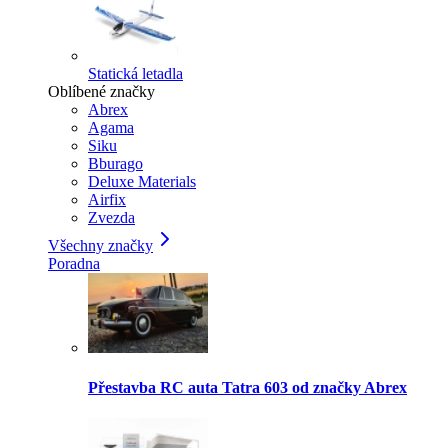
Statická letadla
Oblíbené značky
Abrex
Agama
Siku
Bburago
Deluxe Materials
Airfix
Zvezda
Všechny značky
Poradna
Přestavba RC auta Tatra 603 od značky Abrex