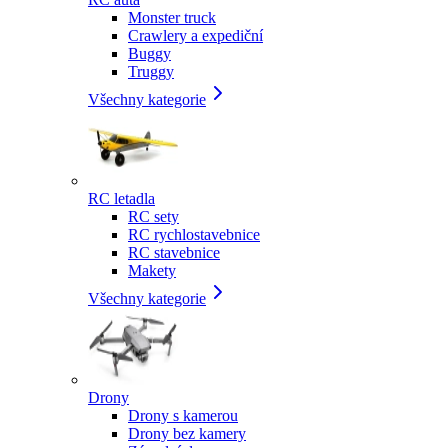
Monster truck
Crawlery a expediční
Buggy
Truggy
Všechny kategorie
RC letadla
RC sety
RC rychlostavebnice
RC stavebnice
Makety
Všechny kategorie
Drony
Drony s kamerou
Drony bez kamery