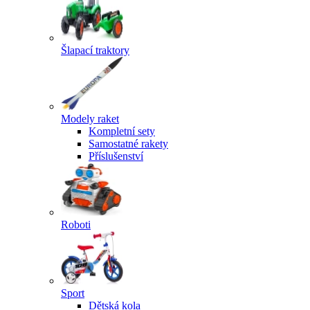
Šlapací traktory
Modely raket
Kompletní sety
Samostatné rakety
Příslušenství
Roboti
Sport
Dětská kola