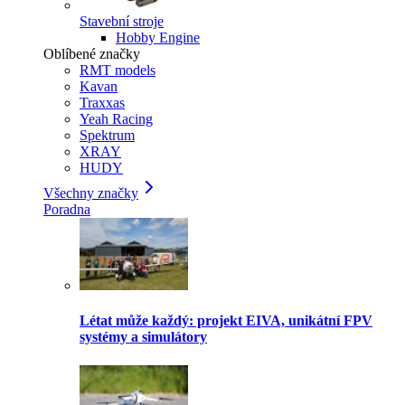
Stavební stroje
Hobby Engine
Oblíbené značky
RMT models
Kavan
Traxxas
Yeah Racing
Spektrum
XRAY
HUDY
Všechny značky
Poradna
Létat může každý: projekt EIVA, unikátní FPV
systémy a simulátory