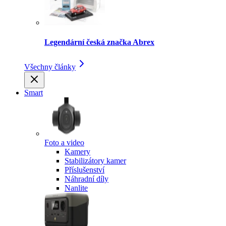
Legendární česká značka Abrex
Všechny články
Smart
Foto a video
Kamery
Stabilizátory kamer
Příslušenství
Náhradní díly
Nanlite