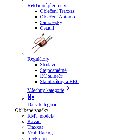
Reklamní předměty
Oblečení Traxxas
Oblečení Antonio
Samolepky
Ostatní
Regulátory
Střídavé
Stejnosměrné
RC spínače
Stabilizátory a BEC
Všechny kategorie
Další kategorie
Oblíbené značky
RMT models
Kavan
Traxxas
Yeah Racing
Spektrum