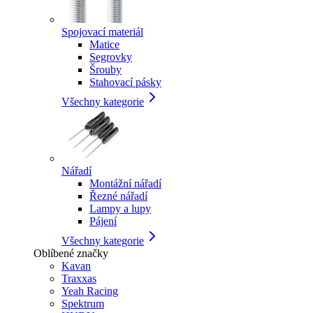
Spojovací materiál
Matice
Segrovky
Šrouby
Stahovací pásky
Všechny kategorie
Nářadí
Montážní nářadí
Řezné nářadí
Lampy a lupy
Pájení
Všechny kategorie
Oblíbené značky
Kavan
Traxxas
Yeah Racing
Spektrum