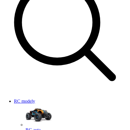
RC modely
RC auta