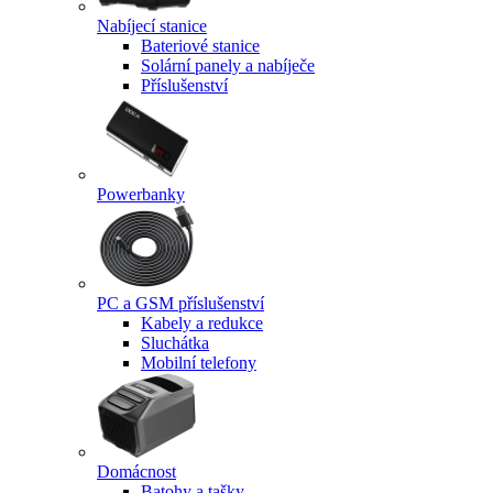
Nabíjecí stanice
Bateriové stanice
Solární panely a nabíječe
Příslušenství
Powerbanky
PC a GSM příslušenství
Kabely a redukce
Sluchátka
Mobilní telefony
Domácnost
Batohy a tašky