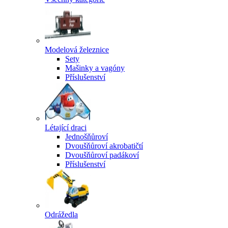
Modelová železnice
Sety
Mašinky a vagóny
Příslušenství
Létající draci
Jednošňůroví
Dvoušňůroví akrobatičtí
Dvoušňůroví padákoví
Příslušenství
Odrážedla