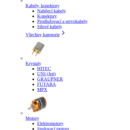
Kabely, konektory
Nabíjecí kabely
Konektory
Prodlužovací a servokabely
Silové kabely
Všechny kategorie
Krystaly
HITEC
UNI (Jeti)
GRAUPNER
FUTABA
MPX
Motory
Elektromotory
Spalovací motory