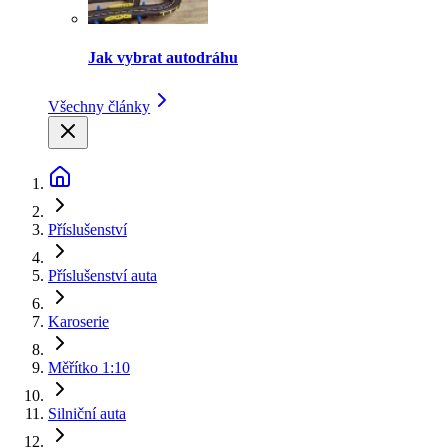
Jak vybrat autodráhu
Všechny články
Příslušenství
Příslušenství auta
Karoserie
Měřítko 1:10
Silniční auta