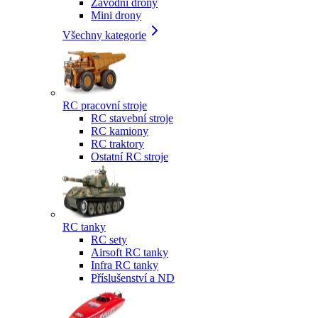
Závodní drony
Mini drony
Všechny kategorie
RC pracovní stroje
RC stavební stroje
RC kamiony
RC traktory
Ostatní RC stroje
RC tanky
RC sety
Airsoft RC tanky
Infra RC tanky
Příslušenství a ND