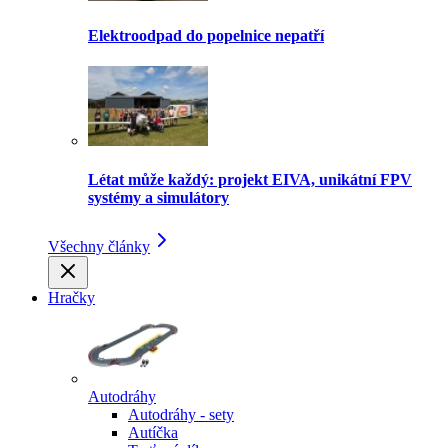
Elektroodpad do popelnice nepatří
Létat může každý: projekt EIVA, unikátní FPV
systémy a simulátory
Všechny články
Hračky
Autodráhy
Autodráhy - sety
Autíčka