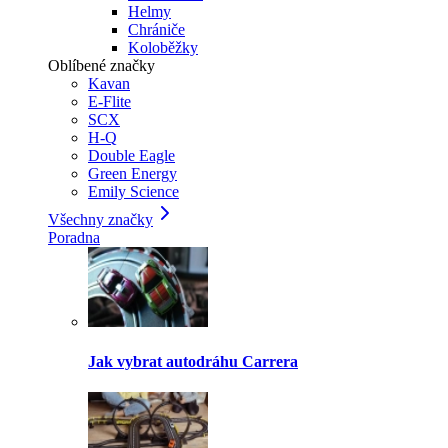
Helmy
Chrániče
Koloběžky
Oblíbené značky
Kavan
E-Flite
SCX
H-Q
Double Eagle
Green Energy
Emily Science
Všechny značky
Poradna
Jak vybrat autodráhu Carrera