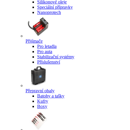
Silikonové oleje
Speciální přípravky
Nanoprotech
Přijímače
Pro letadla
Pro auta
Stabilizační systémy
Příslušenství
Přepravní obaly
Batohy a tašky
Kufry
Boxy