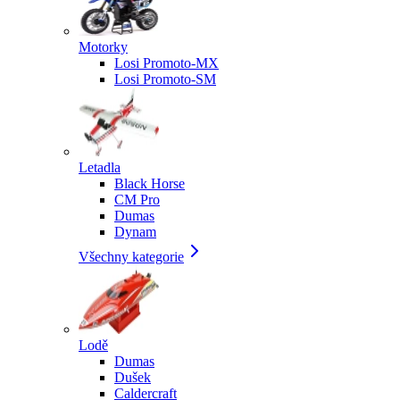
Motorky
Losi Promoto-MX
Losi Promoto-SM
Letadla
Black Horse
CM Pro
Dumas
Dynam
Všechny kategorie
Lodě
Dumas
Dušek
Caldercraft