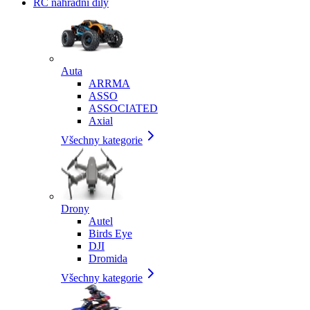
RC náhradní díly
Auta
ARRMA
ASSO
ASSOCIATED
Axial
Všechny kategorie
Drony
Autel
Birds Eye
DJI
Dromida
Všechny kategorie