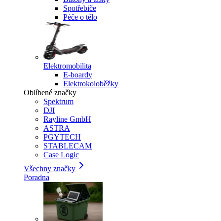
Spotřebiče
Péče o tělo
Elektromobilita
E-boardy
Elektrokoloběžky
Oblíbené značky
Spektrum
DJI
Rayline GmbH
ASTRA
PGYTECH
STABLECAM
Case Logic
Všechny značky
Poradna