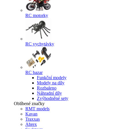
RC motorky
RC vychytávky
RC bazar
Funkční modely
Modely na díly
Rozbaleno
Náhradní díly
Zvýhodněné sety
Oblíbené značky
RMT models
Kavan
Traxxas
Abrex