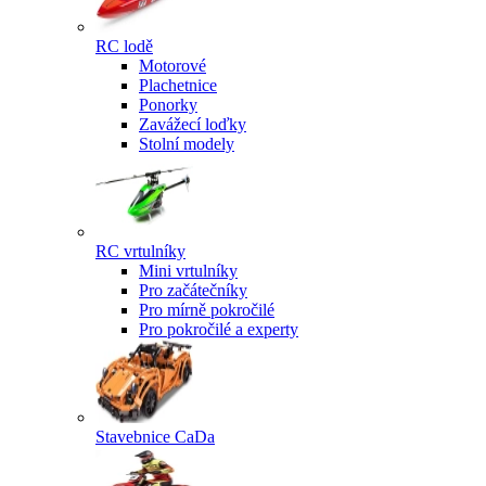
RC lodě
Motorové
Plachetnice
Ponorky
Zavážecí loďky
Stolní modely
RC vrtulníky
Mini vrtulníky
Pro začátečníky
Pro mírně pokročilé
Pro pokročilé a experty
Stavebnice CaDa