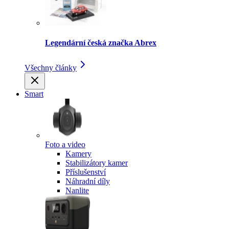
Legendární česká značka Abrex
Všechny články
Smart
Foto a video
Kamery
Stabilizátory kamer
Příslušenství
Náhradní díly
Nanlite