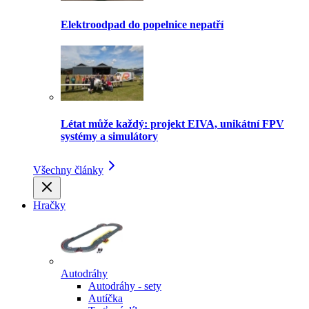
Elektroodpad do popelnice nepatří
Létat může každý: projekt EIVA, unikátní FPV
systémy a simulátory
Všechny články
Hračky
Autodráhy
Autodráhy - sety
Autíčka