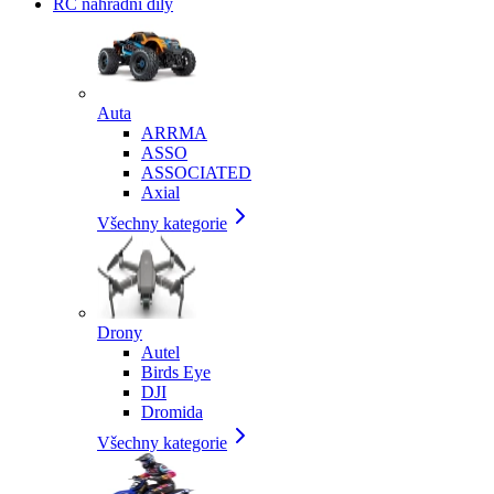
RC náhradní díly
Auta
ARRMA
ASSO
ASSOCIATED
Axial
Všechny kategorie
Drony
Autel
Birds Eye
DJI
Dromida
Všechny kategorie