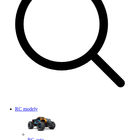
RC modely
RC auta