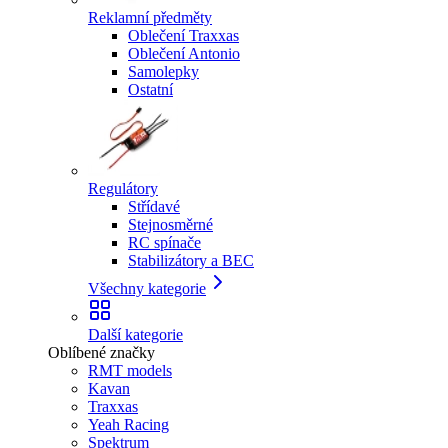
Reklamní předměty
Oblečení Traxxas
Oblečení Antonio
Samolepky
Ostatní
Regulátory
Střídavé
Stejnosměrné
RC spínače
Stabilizátory a BEC
Všechny kategorie
Další kategorie
Oblíbené značky
RMT models
Kavan
Traxxas
Yeah Racing
Spektrum