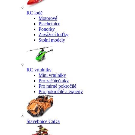
RC lodě
Motorové
Plachetnice
Ponorky
Zavážecí loďky
Stolní modely
RC vrtulníky
Mini vrtulníky
Pro začátečníky
Pro mírně pokročilé
Pro pokročilé a experty
Stavebnice CaDa