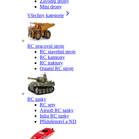
Závodní drony
Mini drony
Všechny kategorie
RC pracovní stroje
RC stavební stroje
RC kamiony
RC traktory
Ostatní RC stroje
RC tanky
RC sety
Airsoft RC tanky
Infra RC tanky
Příslušenství a ND