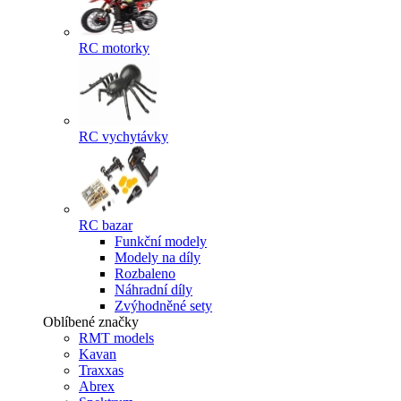
RC motorky
RC vychytávky
RC bazar
Funkční modely
Modely na díly
Rozbaleno
Náhradní díly
Zvýhodněné sety
Oblíbené značky
RMT models
Kavan
Traxxas
Abrex