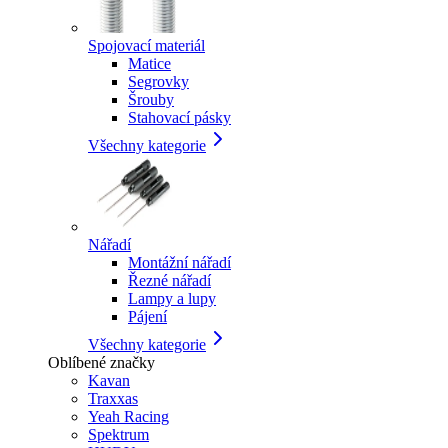
Spojovací materiál
Matice
Segrovky
Šrouby
Stahovací pásky
Všechny kategorie
Nářadí
Montážní nářadí
Řezné nářadí
Lampy a lupy
Pájení
Všechny kategorie
Oblíbené značky
Kavan
Traxxas
Yeah Racing
Spektrum