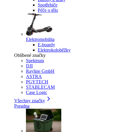
Spotřebiče
Péče o tělo
Elektromobilita
E-boardy
Elektrokoloběžky
Oblíbené značky
Spektrum
DJI
Rayline GmbH
ASTRA
PGYTECH
STABLECAM
Case Logic
Všechny značky
Poradna