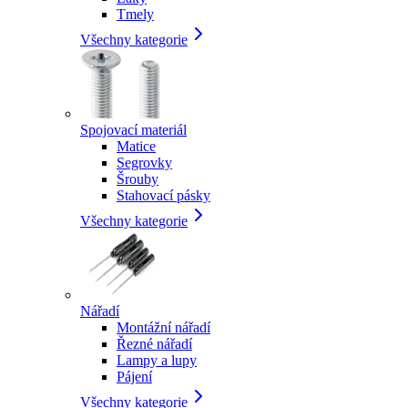
Tmely
Všechny kategorie
Spojovací materiál
Matice
Segrovky
Šrouby
Stahovací pásky
Všechny kategorie
Nářadí
Montážní nářadí
Řezné nářadí
Lampy a lupy
Pájení
Všechny kategorie