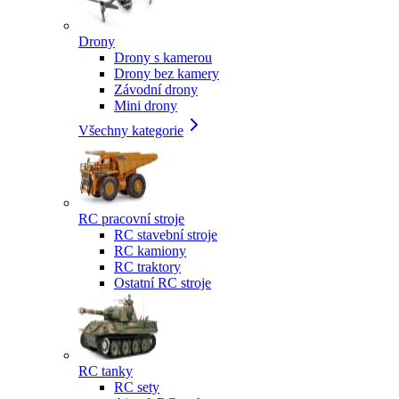
Drony
Drony s kamerou
Drony bez kamery
Závodní drony
Mini drony
Všechny kategorie
RC pracovní stroje
RC stavební stroje
RC kamiony
RC traktory
Ostatní RC stroje
RC tanky
RC sety