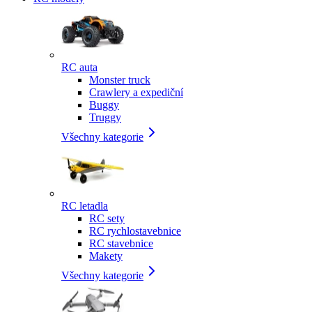
RC auta
Monster truck
Crawlery a expediční
Buggy
Truggy
Všechny kategorie
RC letadla
RC sety
RC rychlostavebnice
RC stavebnice
Makety
Všechny kategorie