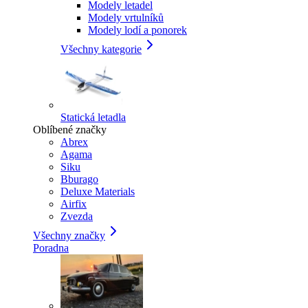
Modely letadel
Modely vrtulníků
Modely lodí a ponorek
Všechny kategorie
Statická letadla
Oblíbené značky
Abrex
Agama
Siku
Bburago
Deluxe Materials
Airfix
Zvezda
Všechny značky
Poradna