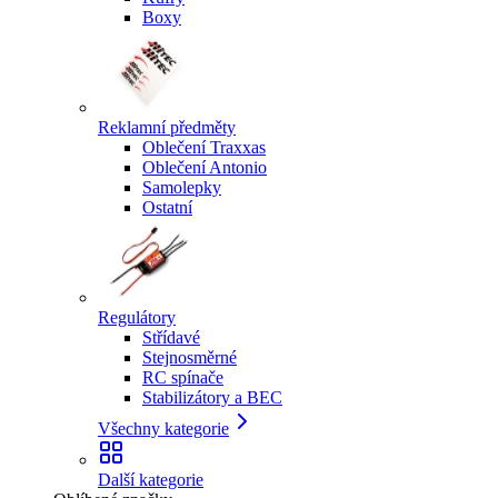
Boxy
Reklamní předměty
Oblečení Traxxas
Oblečení Antonio
Samolepky
Ostatní
Regulátory
Střídavé
Stejnosměrné
RC spínače
Stabilizátory a BEC
Všechny kategorie
Další kategorie