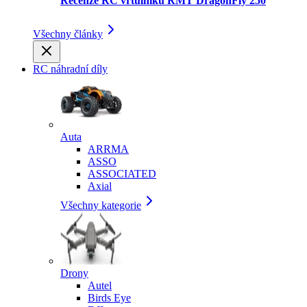
Recenze RC vrtulníku RMT DragonFly 250
Všechny články
RC náhradní díly
Auta
ARRMA
ASSO
ASSOCIATED
Axial
Všechny kategorie
Drony
Autel
Birds Eye