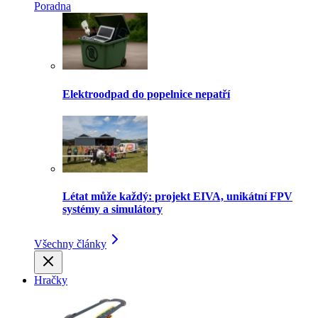
Poradna
Elektroodpad do popelnice nepatří
Létat může každý: projekt EIVA, unikátní FPV
systémy a simulátory
Všechny články
Hračky