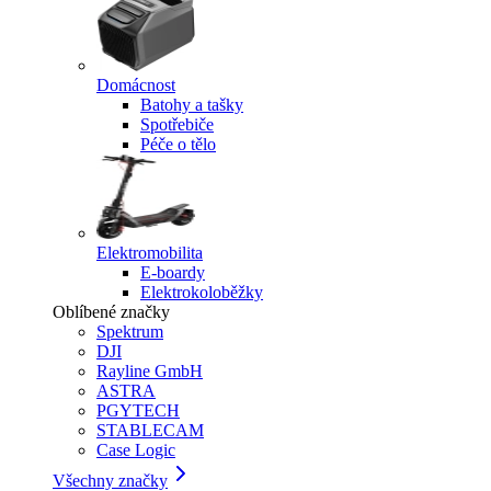
Domácnost
Batohy a tašky
Spotřebiče
Péče o tělo
Elektromobilita
E-boardy
Elektrokoloběžky
Oblíbené značky
Spektrum
DJI
Rayline GmbH
ASTRA
PGYTECH
STABLECAM
Case Logic
Všechny značky