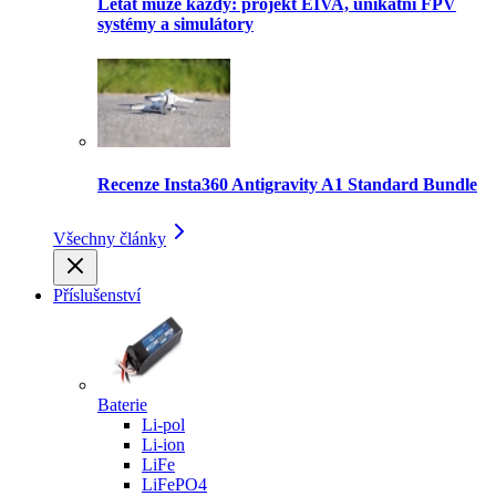
Létat může každý: projekt EIVA, unikátní FPV
systémy a simulátory
Recenze Insta360 Antigravity A1 Standard Bundle
Všechny články
Příslušenství
Baterie
Li-pol
Li-ion
LiFe
LiFePO4