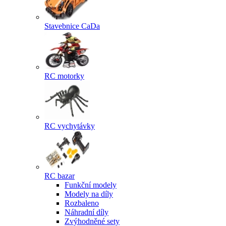
Stavebnice CaDa
RC motorky
RC vychytávky
RC bazar
Funkční modely
Modely na díly
Rozbaleno
Náhradní díly
Zvýhodněné sety