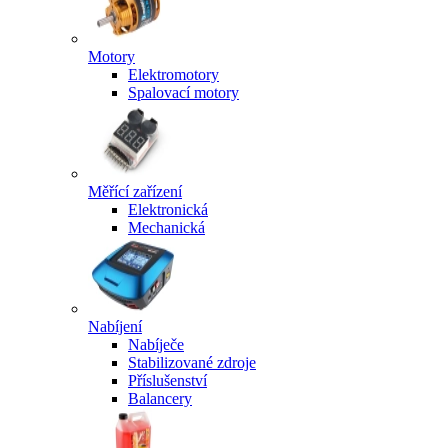
Motory
Elektromotory
Spalovací motory
Měřící zařízení
Elektronická
Mechanická
Nabíjení
Nabíječe
Stabilizované zdroje
Příslušenství
Balancery