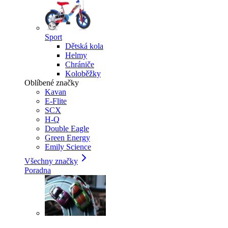
Sport
Dětská kola
Helmy
Chrániče
Koloběžky
Oblíbené značky
Kavan
E-Flite
SCX
H-Q
Double Eagle
Green Energy
Emily Science
Všechny značky
Poradna