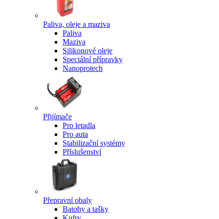
Paliva, oleje a maziva
Paliva
Maziva
Silikonové oleje
Speciální přípravky
Nanoprotech
Přijímače
Pro letadla
Pro auta
Stabilizační systémy
Příslušenství
Přepravní obaly
Batohy a tašky
Kufry