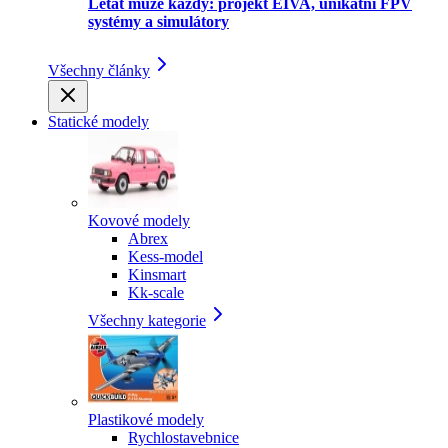
Létat může každý: projekt EIVA, unikátní FPV
systémy a simulátory
Všechny články
Statické modely
Kovové modely
Abrex
Kess-model
Kinsmart
Kk-scale
Všechny kategorie
Plastikové modely
Rychlostavebnice