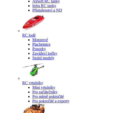
Airsoft RC tanky
Infra RC tanky
Příslušenství a ND
RC lodě
Motorové
Plachetnice
Ponorky
Zavážecí loďky
Stolní modely
RC vrtulníky
Mini vrtulníky
Pro začátečníky
Pro mírně pokročilé
Pro pokročilé a experty