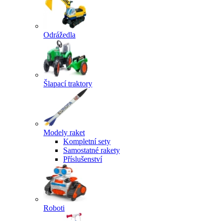
Odrážedla
Šlapací traktory
Modely raket
Kompletní sety
Samostatné rakety
Příslušenství
Roboti