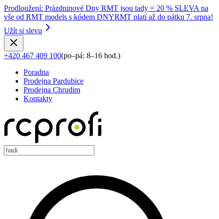
Prodloužení
:
Prázdninové Dny RMT jsou tady = 20 % SLEVA na
vše od RMT models s kódem DNYRMT platí až do pátku 7. srpna!
Užít si slevu
+420 467 409 100
(
po–pá: 8–16 hod.
)
Poradna
Prodejna Pardubice
Prodejna Chrudim
Kontakty