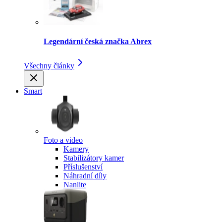
Legendární česká značka Abrex
Všechny články
Smart
Foto a video
Kamery
Stabilizátory kamer
Příslušenství
Náhradní díly
Nanlite