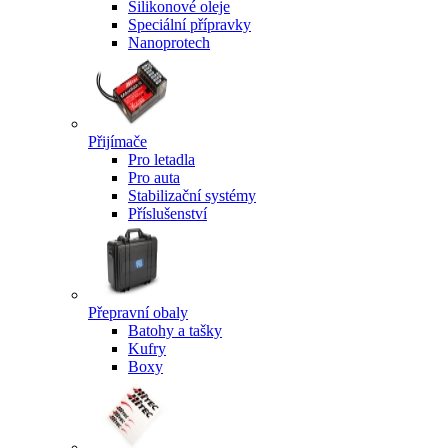
Silikonové oleje
Speciální přípravky
Nanoprotech
Přijímače
Pro letadla
Pro auta
Stabilizační systémy
Příslušenství
Přepravní obaly
Batohy a tašky
Kufry
Boxy