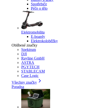
Spotřebiče
Péče o tělo
Elektromobilita
E-boardy
Elektrokoloběžky
Oblíbené značky
Spektrum
DJI
Rayline GmbH
ASTRA
PGYTECH
STABLECAM
Case Logic
Všechny značky
Poradna