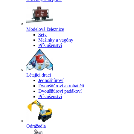
Modelová železnice
Sety
Mašinky a vagóny
Příslušenství
Létající draci
Jednošňůroví
Dvoušňůroví akrobatičtí
Dvoušňůroví padákoví
Příslušenství
Odrážedla