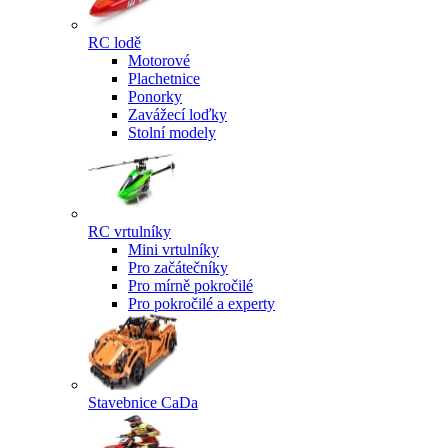
RC lodě
Motorové
Plachetnice
Ponorky
Zavážecí loďky
Stolní modely
RC vrtulníky
Mini vrtulníky
Pro začátečníky
Pro mírně pokročilé
Pro pokročilé a experty
Stavebnice CaDa