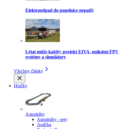
Elektroodpad do popelnice nepatří
Létat může každý: projekt EIVA, unikátní FPV
systémy a simulátory
Všechny články
Hračky
Autodráhy
Autodráhy - sety
Autíčka