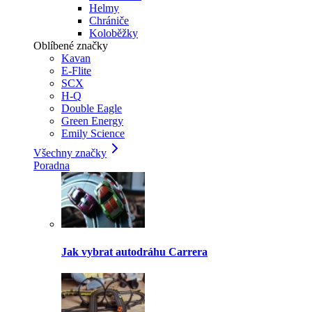
Helmy
Chrániče
Koloběžky
Oblíbené značky
Kavan
E-Flite
SCX
H-Q
Double Eagle
Green Energy
Emily Science
Všechny značky
Poradna
Jak vybrat autodráhu Carrera