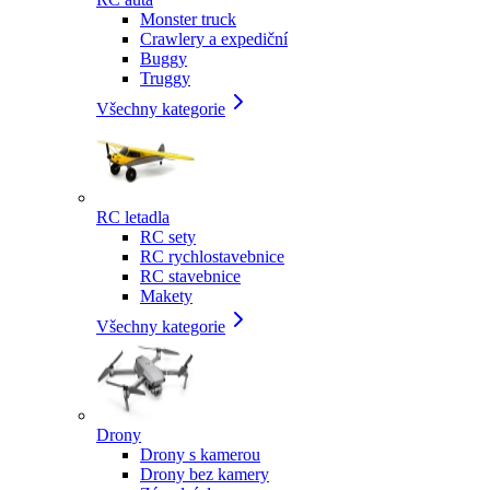
Monster truck
Crawlery a expediční
Buggy
Truggy
Všechny kategorie
RC letadla
RC sety
RC rychlostavebnice
RC stavebnice
Makety
Všechny kategorie
Drony
Drony s kamerou
Drony bez kamery