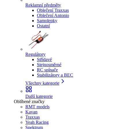
Reklamní předměty
Oblečení Traxxas
Oblečení Antonio
Samolepky
Ostatní
Regulátory
Střídavé
Stejnosměrné
RC spínače
Stabilizátory a BEC
Všechny kategorie
Další kategorie
Oblíbené značky
RMT models
Kavan
Traxxas
Yeah Racing
Spektrum