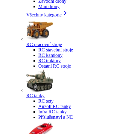
Závodní drony
Mini drony
Všechny kategorie
RC pracovní stroje
RC stavební stroje
RC kamiony
RC traktory
Ostatní RC stroje
RC tanky
RC sety
Airsoft RC tanky
Infra RC tanky
Příslušenství a ND