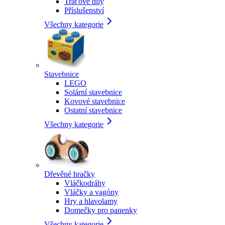
Traťové díly
Příslušenství
Všechny kategorie
Stavebnice
LEGO
Solární stavebnice
Kovové stavebnice
Ostatní stavebnice
Všechny kategorie
Dřevěné hračky
Vláčkodráhy
Vláčky a vagóny
Hry a hlavolamy
Domečky pro panenky
Všechny kategorie