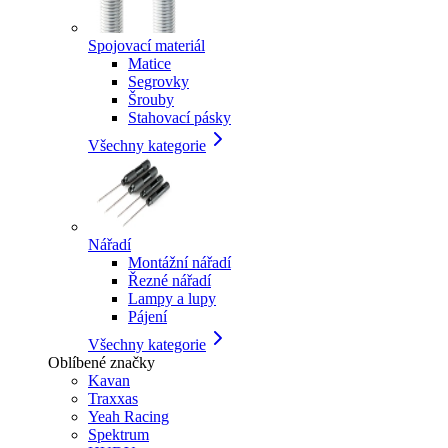
Spojovací materiál
Matice
Segrovky
Šrouby
Stahovací pásky
Všechny kategorie
Nářadí
Montážní nářadí
Řezné nářadí
Lampy a lupy
Pájení
Všechny kategorie
Oblíbené značky
Kavan
Traxxas
Yeah Racing
Spektrum