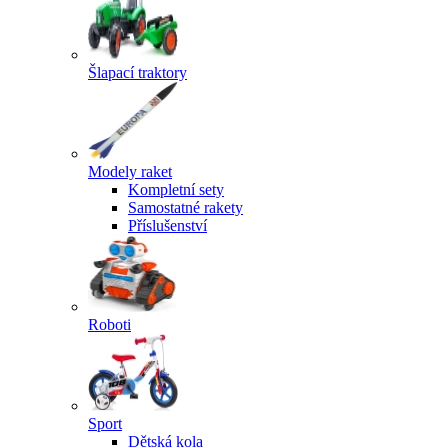
Šlapací traktory
Modely raket
Kompletní sety
Samostatné rakety
Příslušenství
Roboti
Sport
Dětská kola