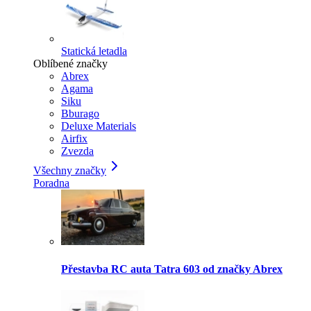
Statická letadla
Oblíbené značky
Abrex
Agama
Siku
Bburago
Deluxe Materials
Airfix
Zvezda
Všechny značky
Poradna
Přestavba RC auta Tatra 603 od značky Abrex