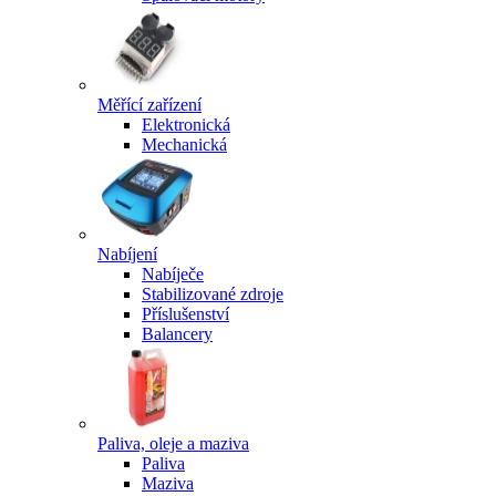
Měřící zařízení
Elektronická
Mechanická
Nabíjení
Nabíječe
Stabilizované zdroje
Příslušenství
Balancery
Paliva, oleje a maziva
Paliva
Maziva