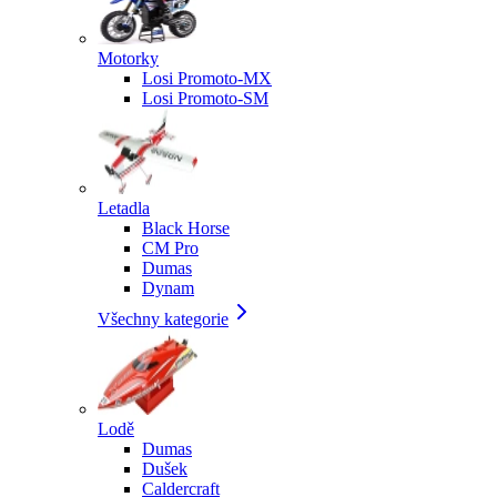
Motorky
Losi Promoto-MX
Losi Promoto-SM
Letadla
Black Horse
CM Pro
Dumas
Dynam
Všechny kategorie
Lodě
Dumas
Dušek
Caldercraft