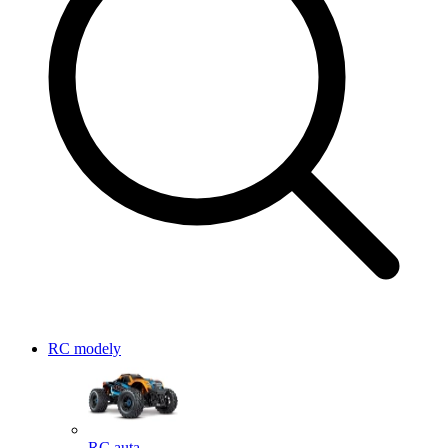
RC modely
RC auta