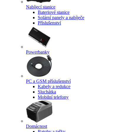
Nabíjecí stanice
Bateriové stanice
Solární panely a nabíječe
Příslušenství
Powerbanky
PC a GSM příslušenství
Kabely a redukce
Sluchátka
Mobilní telefony
Domácnost
Batohy a tašky