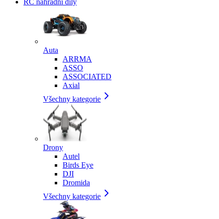
RC náhradní díly
Auta
ARRMA
ASSO
ASSOCIATED
Axial
Všechny kategorie
Drony
Autel
Birds Eye
DJI
Dromida
Všechny kategorie