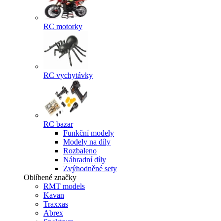
RC motorky
RC vychytávky
RC bazar
Funkční modely
Modely na díly
Rozbaleno
Náhradní díly
Zvýhodněné sety
Oblíbené značky
RMT models
Kavan
Traxxas
Abrex