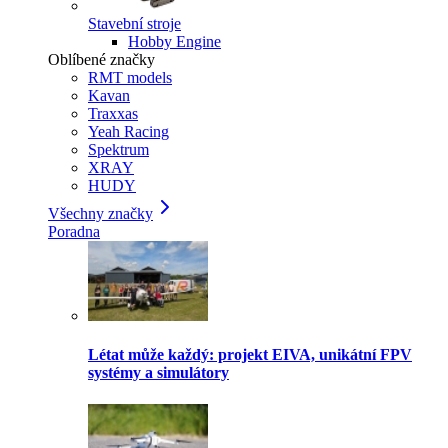
Stavební stroje
Hobby Engine
Oblíbené značky
RMT models
Kavan
Traxxas
Yeah Racing
Spektrum
XRAY
HUDY
Všechny značky
Poradna
Létat může každý: projekt EIVA, unikátní FPV
systémy a simulátory