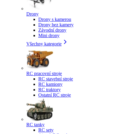
Drony
Drony s kamerou
Drony bez kamery
Závodní drony
Mini drony
Všechny kategorie
RC pracovní stroje
RC stavební stroje
RC kamiony
RC traktory
Ostatní RC stroje
RC tanky
RC sety