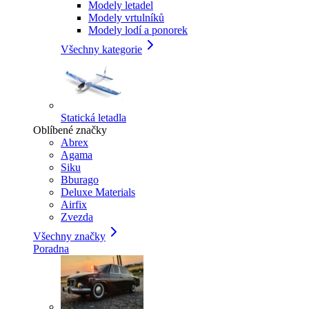
Modely letadel
Modely vrtulníků
Modely lodí a ponorek
Všechny kategorie
Statická letadla
Oblíbené značky
Abrex
Agama
Siku
Bburago
Deluxe Materials
Airfix
Zvezda
Všechny značky
Poradna