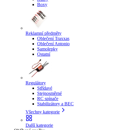
Boxy
Reklamní předměty
Oblečení Traxxas
Oblečení Antonio
Samolepky
Ostatní
Regulátory
Střídavé
Stejnosměrné
RC spínače
Stabilizátory a BEC
Všechny kategorie
Další kategorie