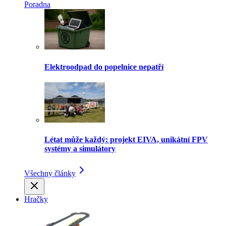
Poradna
Elektroodpad do popelnice nepatří
Létat může každý: projekt EIVA, unikátní FPV
systémy a simulátory
Všechny články
Hračky