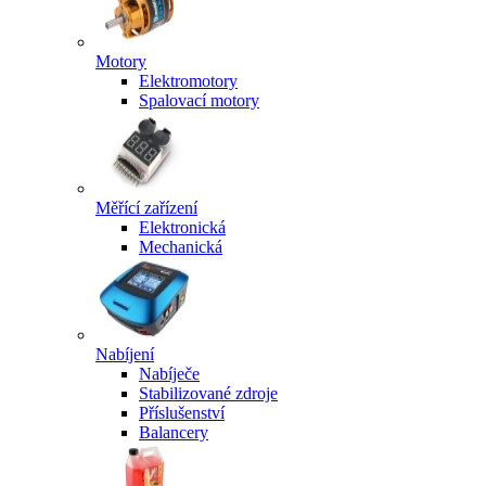
Motory
Elektromotory
Spalovací motory
Měřící zařízení
Elektronická
Mechanická
Nabíjení
Nabíječe
Stabilizované zdroje
Příslušenství
Balancery