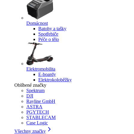
Domácnost
Batohy a tašky
Spotřebiče
Péče o tělo
Elektromobilita
E-boardy
Elektrokoloběžky
Oblíbené značky
Spektrum
DJI
Rayline GmbH
ASTRA
PGYTECH
STABLECAM
Case Logic
Všechny značky