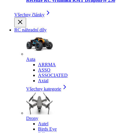
Recenze RC vrtulníku RMT DragonFly 250
Všechny články
RC náhradní díly
Auta
ARRMA
ASSO
ASSOCIATED
Axial
Všechny kategorie
Drony
Autel
Birds Eye