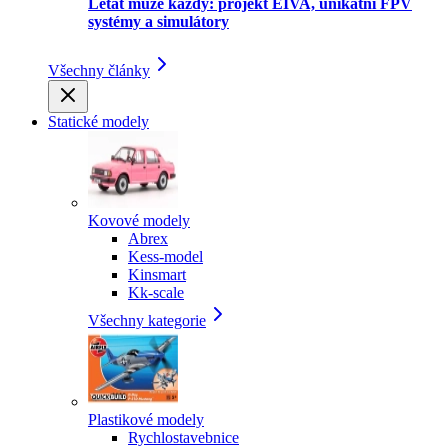
Létat může každý: projekt EIVA, unikátní FPV
systémy a simulátory
Všechny články
Statické modely
Kovové modely
Abrex
Kess-model
Kinsmart
Kk-scale
Všechny kategorie
Plastikové modely
Rychlostavebnice