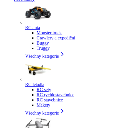
RC auta
Monster truck
Crawlery a expediční
Buggy
Truggy
Všechny kategorie
RC letadla
RC sety
RC rychlostavebnice
RC stavebnice
Makety
Všechny kategorie