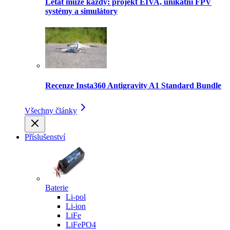
Létat může každý: projekt EIVA, unikátní FPV
systémy a simulátory
Recenze Insta360 Antigravity A1 Standard Bundle
Všechny články
Příslušenství
Baterie
Li-pol
Li-ion
LiFe
LiFePO4