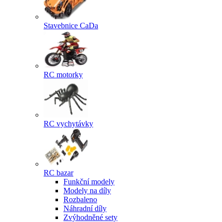
Stavebnice CaDa
RC motorky
RC vychytávky
RC bazar
Funkční modely
Modely na díly
Rozbaleno
Náhradní díly
Zvýhodněné sety