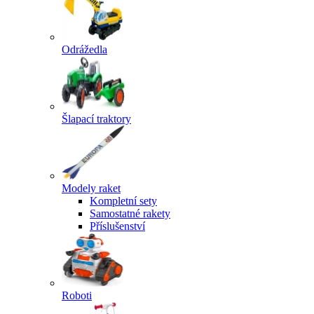
Odrážedla
Šlapací traktory
Modely raket
Kompletní sety
Samostatné rakety
Příslušenství
Roboti