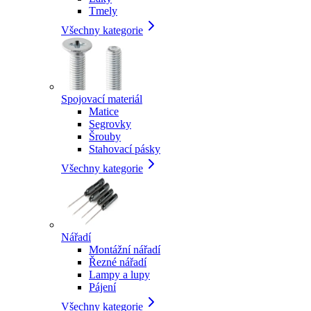
Tmely
Všechny kategorie
Spojovací materiál
Matice
Segrovky
Šrouby
Stahovací pásky
Všechny kategorie
Nářadí
Montážní nářadí
Řezné nářadí
Lampy a lupy
Pájení
Všechny kategorie