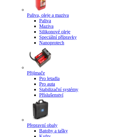
Paliva, oleje a maziva
Paliva
Maziva
Silikonové oleje
Speciální přípravky
Nanoprotech
Přijímače
Pro letadla
Pro auta
Stabilizační systémy
Příslušenství
Přepravní obaly
Batohy a tašky
Kufry