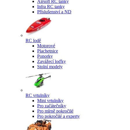
Airsoft RC tanky
Infra RC tanky
Příslušenství a ND
RC lodě
Motorové
Plachetnice
Ponorky
Zavážecí loďky
Stolní modely
RC vrtulníky
Mini vrtulníky
Pro začátečníky
Pro mírně pokročilé
Pro pokročilé a experty