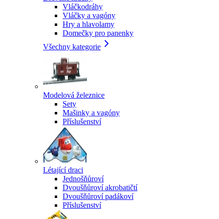
Vláčkodráhy
Vláčky a vagóny
Hry a hlavolamy
Domečky pro panenky
Všechny kategorie
Modelová železnice
Sety
Mašinky a vagóny
Příslušenství
Létající draci
Jednošňůroví
Dvoušňůroví akrobatičtí
Dvoušňůroví padákoví
Příslušenství