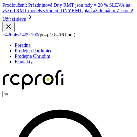
Prodloužení
:
Prázdninové Dny RMT jsou tady = 20 % SLEVA na
vše od RMT models s kódem DNYRMT platí až do pátku 7. srpna!
Užít si slevu
+420 467 409 100
(
po–pá: 8–16 hod.
)
Poradna
Prodejna Pardubice
Prodejna Chrudim
Kontakty