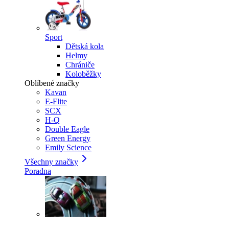
Sport
Dětská kola
Helmy
Chrániče
Koloběžky
Oblíbené značky
Kavan
E-Flite
SCX
H-Q
Double Eagle
Green Energy
Emily Science
Všechny značky
Poradna