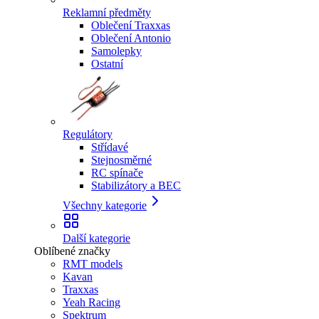
Reklamní předměty
Oblečení Traxxas
Oblečení Antonio
Samolepky
Ostatní
Regulátory
Střídavé
Stejnosměrné
RC spínače
Stabilizátory a BEC
Všechny kategorie
Další kategorie
Oblíbené značky
RMT models
Kavan
Traxxas
Yeah Racing
Spektrum