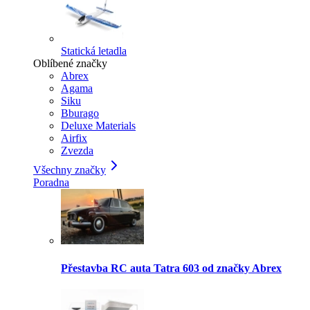
Statická letadla
Oblíbené značky
Abrex
Agama
Siku
Bburago
Deluxe Materials
Airfix
Zvezda
Všechny značky
Poradna
Přestavba RC auta Tatra 603 od značky Abrex