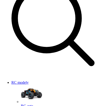
RC modely
RC auta