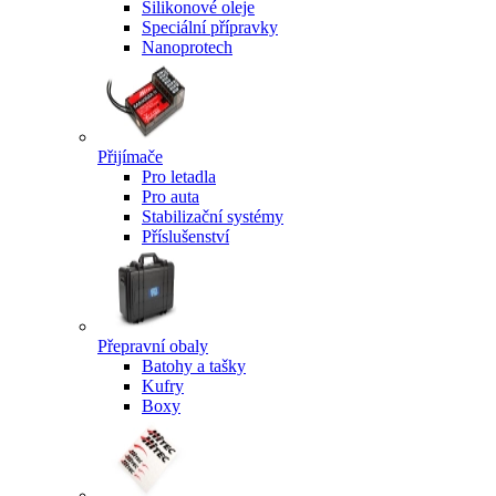
Silikonové oleje
Speciální přípravky
Nanoprotech
Přijímače
Pro letadla
Pro auta
Stabilizační systémy
Příslušenství
Přepravní obaly
Batohy a tašky
Kufry
Boxy