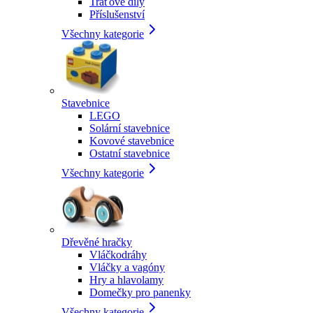
Traťové díly
Příslušenství
Všechny kategorie
Stavebnice
LEGO
Solární stavebnice
Kovové stavebnice
Ostatní stavebnice
Všechny kategorie
Dřevěné hračky
Vláčkodráhy
Vláčky a vagóny
Hry a hlavolamy
Domečky pro panenky
Všechny kategorie