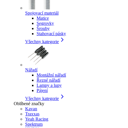
Spojovací materiál
Matice
Segrovky
Šrouby
Stahovací pásky
Všechny kategorie
Nářadí
Montážní nářadí
Řezné nářadí
Lampy a lupy
Pájení
Všechny kategorie
Oblíbené značky
Kavan
Traxxas
Yeah Racing
Spektrum