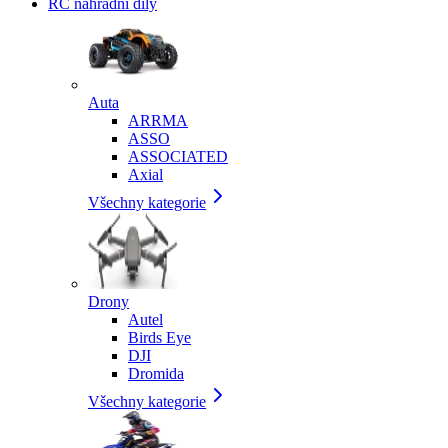
RC náhradní díly
Auta
ARRMA
ASSO
ASSOCIATED
Axial
Všechny kategorie
Drony
Autel
Birds Eye
DJI
Dromida
Všechny kategorie