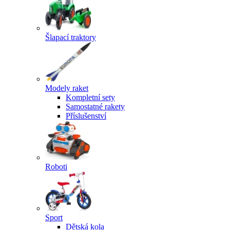
Šlapací traktory
Modely raket
Kompletní sety
Samostatné rakety
Příslušenství
Roboti
Sport
Dětská kola