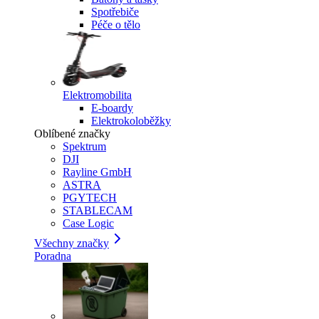
Spotřebiče
Péče o tělo
Elektromobilita
E-boardy
Elektrokoloběžky
Oblíbené značky
Spektrum
DJI
Rayline GmbH
ASTRA
PGYTECH
STABLECAM
Case Logic
Všechny značky
Poradna