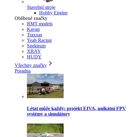
Stavební stroje
Hobby Engine
Oblíbené značky
RMT models
Kavan
Traxxas
Yeah Racing
Spektrum
XRAY
HUDY
Všechny značky
Poradna
Létat může každý: projekt EIVA, unikátní FPV
systémy a simulátory