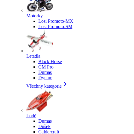
Motorky
Losi Promoto-MX
Losi Promoto-SM
Letadla
Black Horse
CM Pro
Dumas
Dynam
Všechny kategorie
Lodě
Dumas
Dušek
Caldercraft