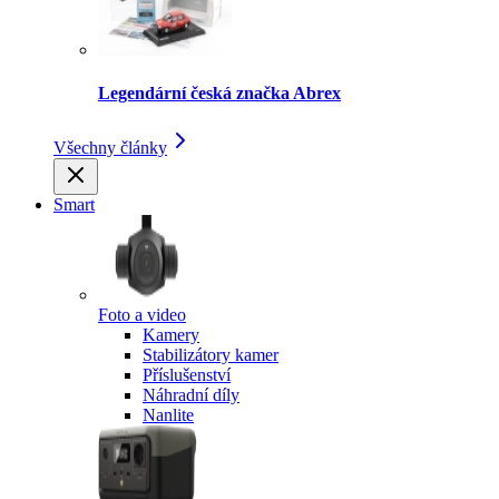
Legendární česká značka Abrex
Všechny články
Smart
Foto a video
Kamery
Stabilizátory kamer
Příslušenství
Náhradní díly
Nanlite