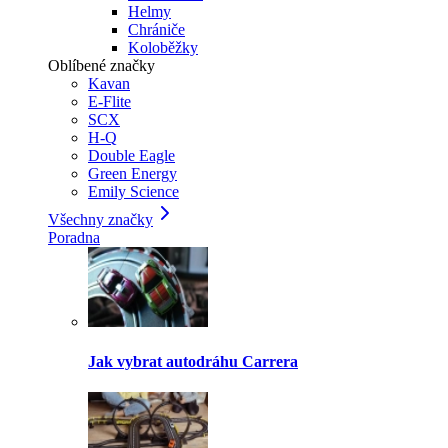
Helmy
Chrániče
Koloběžky
Oblíbené značky
Kavan
E-Flite
SCX
H-Q
Double Eagle
Green Energy
Emily Science
Všechny značky
Poradna
Jak vybrat autodráhu Carrera