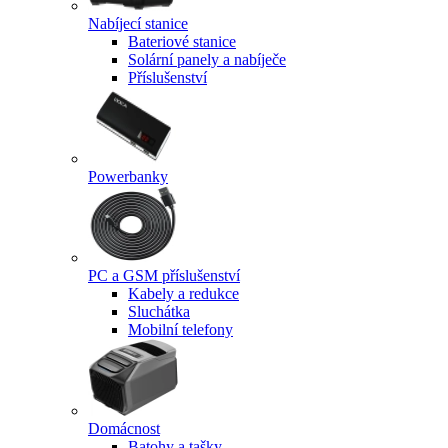
Nabíjecí stanice
Bateriové stanice
Solární panely a nabíječe
Příslušenství
Powerbanky
PC a GSM příslušenství
Kabely a redukce
Sluchátka
Mobilní telefony
Domácnost
Batohy a tašky