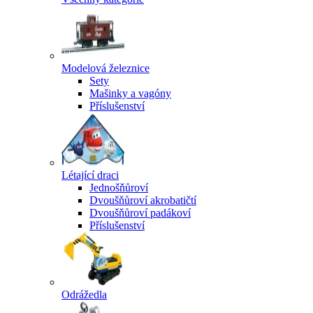
Modelová železnice
Sety
Mašinky a vagóny
Příslušenství
Létající draci
Jednošňůroví
Dvoušňůroví akrobatičtí
Dvoušňůroví padákoví
Příslušenství
Odrážedla