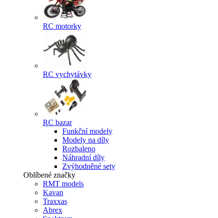
RC motorky
RC vychytávky
RC bazar
Funkční modely
Modely na díly
Rozbaleno
Náhradní díly
Zvýhodněné sety
Oblíbené značky
RMT models
Kavan
Traxxas
Abrex