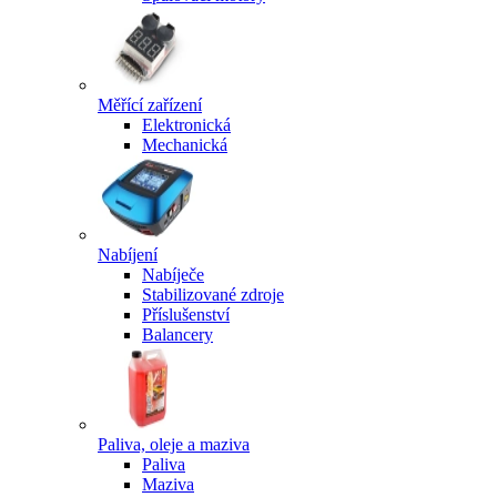
Měřící zařízení
Elektronická
Mechanická
Nabíjení
Nabíječe
Stabilizované zdroje
Příslušenství
Balancery
Paliva, oleje a maziva
Paliva
Maziva