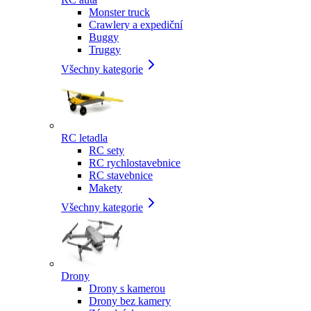
Monster truck
Crawlery a expediční
Buggy
Truggy
Všechny kategorie
RC letadla
RC sety
RC rychlostavebnice
RC stavebnice
Makety
Všechny kategorie
Drony
Drony s kamerou
Drony bez kamery