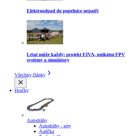
Elektroodpad do popelnice nepatří
Létat může každý: projekt EIVA, unikátní FPV
systémy a simulátory
Všechny články
Hračky
Autodráhy
Autodráhy - sety
Autíčka