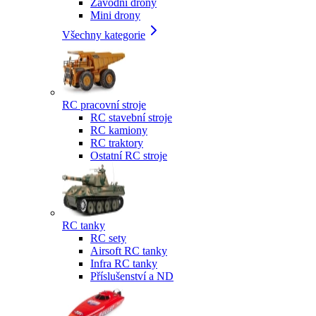
Závodní drony
Mini drony
Všechny kategorie
RC pracovní stroje
RC stavební stroje
RC kamiony
RC traktory
Ostatní RC stroje
RC tanky
RC sety
Airsoft RC tanky
Infra RC tanky
Příslušenství a ND