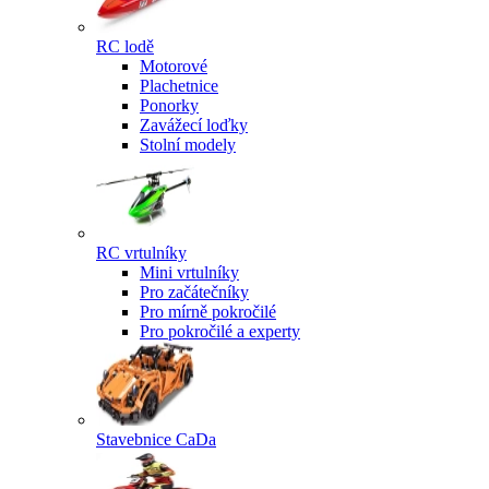
RC lodě
Motorové
Plachetnice
Ponorky
Zavážecí loďky
Stolní modely
RC vrtulníky
Mini vrtulníky
Pro začátečníky
Pro mírně pokročilé
Pro pokročilé a experty
Stavebnice CaDa