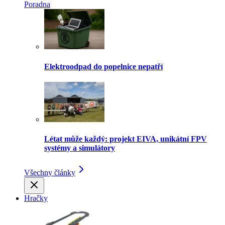
Poradna
Elektroodpad do popelnice nepatří
Létat může každý: projekt EIVA, unikátní FPV
systémy a simulátory
Všechny články
Hračky