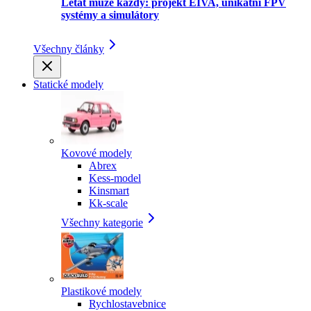
Létat může každý: projekt EIVA, unikátní FPV
systémy a simulátory
Všechny články
Statické modely
Kovové modely
Abrex
Kess-model
Kinsmart
Kk-scale
Všechny kategorie
Plastikové modely
Rychlostavebnice