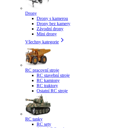
Drony
Drony s kamerou
Drony bez kamery
Závodní drony
Mini drony
Všechny kategorie
RC pracovní stroje
RC stavební stroje
RC kamiony
RC traktory
Ostatní RC stroje
RC tanky
RC sety