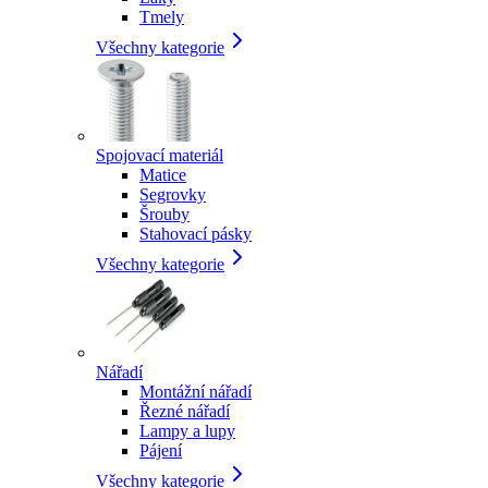
Tmely
Všechny kategorie
Spojovací materiál
Matice
Segrovky
Šrouby
Stahovací pásky
Všechny kategorie
Nářadí
Montážní nářadí
Řezné nářadí
Lampy a lupy
Pájení
Všechny kategorie