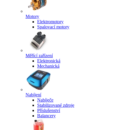
Motory
Elektromotory
Spalovací motory
Měřící zařízení
Elektronická
Mechanická
Nabíjení
Nabíječe
Stabilizované zdroje
Příslušenství
Balancery