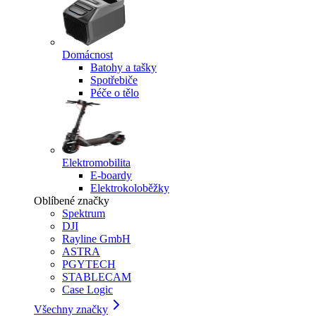
Domácnost
Batohy a tašky
Spotřebiče
Péče o tělo
Elektromobilita
E-boardy
Elektrokoloběžky
Oblíbené značky
Spektrum
DJI
Rayline GmbH
ASTRA
PGYTECH
STABLECAM
Case Logic
Všechny značky