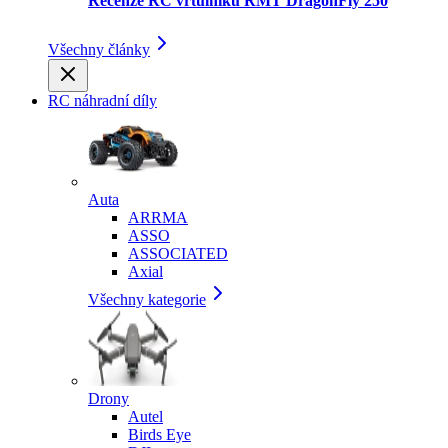
Recenze RC vrtulníku RMT DragonFly 250
Všechny články
RC náhradní díly
Auta
ARRMA
ASSO
ASSOCIATED
Axial
Všechny kategorie
Drony
Autel
Birds Eye