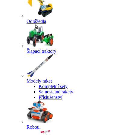
Odrážedla
Šlapací traktory
Modely raket
Kompletní sety
Samostatné rakety
Příslušenství
Roboti