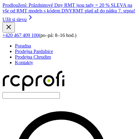
Prodloužení
:
Prázdninové Dny RMT jsou tady = 20 % SLEVA na
vše od RMT models s kódem DNYRMT platí až do pátku 7. srpna!
Užít si slevu
+420 467 409 100
(
po–pá: 8–16 hod.
)
Poradna
Prodejna Pardubice
Prodejna Chrudim
Kontakty