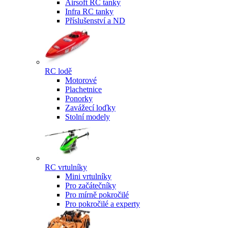
Airsoft RC tanky
Infra RC tanky
Příslušenství a ND
RC lodě
Motorové
Plachetnice
Ponorky
Zavážecí loďky
Stolní modely
RC vrtulníky
Mini vrtulníky
Pro začátečníky
Pro mírně pokročilé
Pro pokročilé a experty