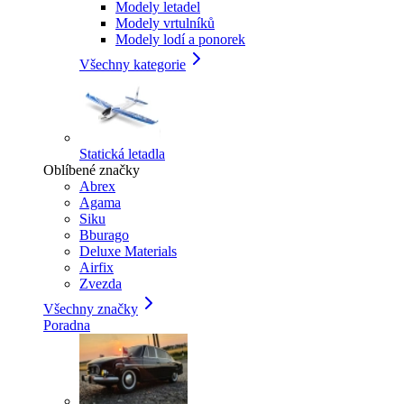
Modely letadel
Modely vrtulníků
Modely lodí a ponorek
Všechny kategorie
Statická letadla
Oblíbené značky
Abrex
Agama
Siku
Bburago
Deluxe Materials
Airfix
Zvezda
Všechny značky
Poradna