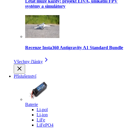
Létat může každý: projekt EIVA, unikátní FPV
systémy a simulátory
Recenze Insta360 Antigravity A1 Standard Bundle
Všechny články
Příslušenství
Baterie
Li-pol
Li-ion
LiFe
LiFePO4