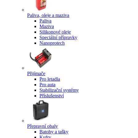
Paliva, oleje a maziva
Paliva
Maziva
Silikonové oleje
Speciální přípravky
Nanoprotech
Přijímače
Pro letadla
Pro auta
Stabilizační systémy
Příslušenství
Přepravní obaly
Batohy a tašky
Kufry