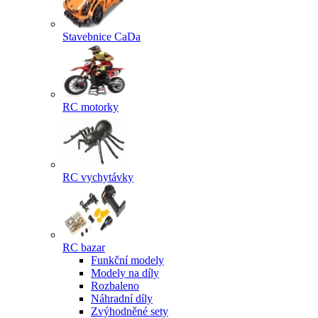
Stavebnice CaDa
RC motorky
RC vychytávky
RC bazar
Funkční modely
Modely na díly
Rozbaleno
Náhradní díly
Zvýhodněné sety