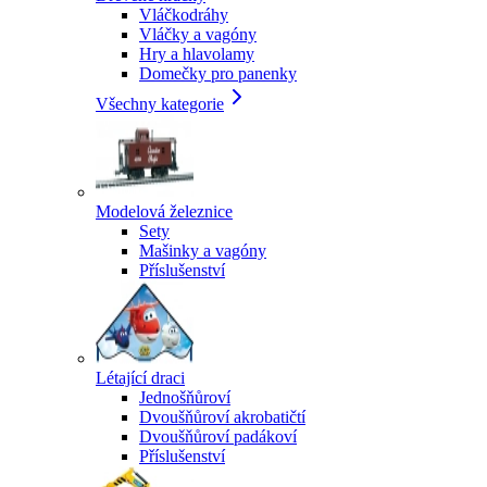
Vláčkodráhy
Vláčky a vagóny
Hry a hlavolamy
Domečky pro panenky
Všechny kategorie
Modelová železnice
Sety
Mašinky a vagóny
Příslušenství
Létající draci
Jednošňůroví
Dvoušňůroví akrobatičtí
Dvoušňůroví padákoví
Příslušenství