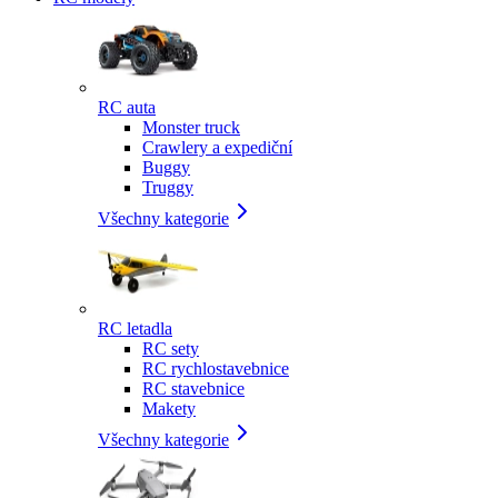
RC auta
Monster truck
Crawlery a expediční
Buggy
Truggy
Všechny kategorie
RC letadla
RC sety
RC rychlostavebnice
RC stavebnice
Makety
Všechny kategorie