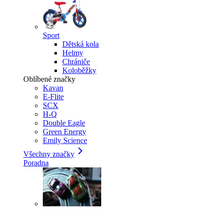
Sport
Dětská kola
Helmy
Chrániče
Koloběžky
Oblíbené značky
Kavan
E-Flite
SCX
H-Q
Double Eagle
Green Energy
Emily Science
Všechny značky
Poradna