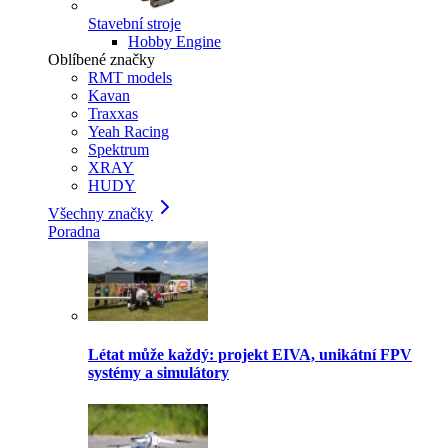
Stavební stroje
Hobby Engine
Oblíbené značky
RMT models
Kavan
Traxxas
Yeah Racing
Spektrum
XRAY
HUDY
Všechny značky
Poradna
Létat může každý: projekt EIVA, unikátní FPV
systémy a simulátory