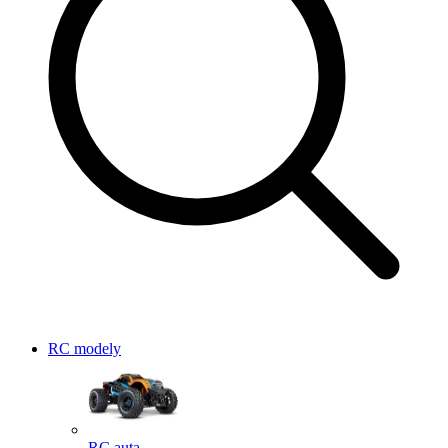
RC modely
RC auta