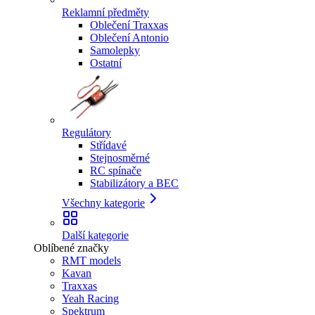
Reklamní předměty
Oblečení Traxxas
Oblečení Antonio
Samolepky
Ostatní
Regulátory
Střídavé
Stejnosměrné
RC spínače
Stabilizátory a BEC
Všechny kategorie
Další kategorie
Oblíbené značky
RMT models
Kavan
Traxxas
Yeah Racing
Spektrum