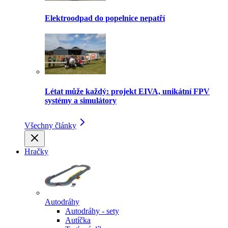
Elektroodpad do popelnice nepatří
Létat může každý: projekt EIVA, unikátní FPV
systémy a simulátory
Všechny články
Hračky
Autodráhy
Autodráhy - sety
Autíčka