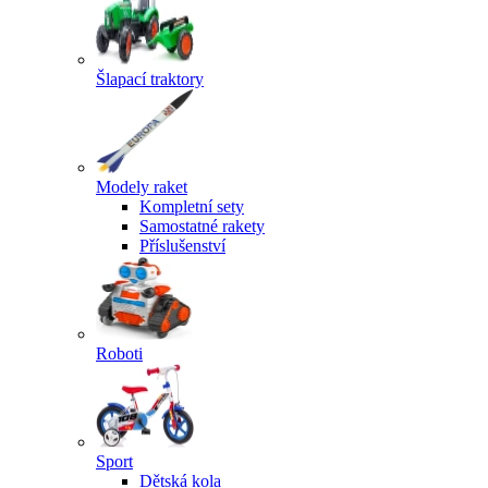
Šlapací traktory
Modely raket
Kompletní sety
Samostatné rakety
Příslušenství
Roboti
Sport
Dětská kola