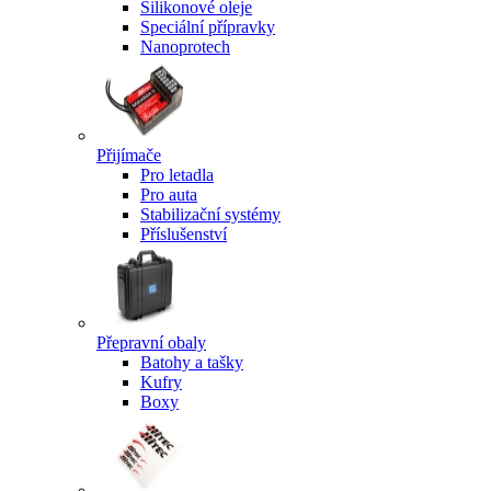
Silikonové oleje
Speciální přípravky
Nanoprotech
Přijímače
Pro letadla
Pro auta
Stabilizační systémy
Příslušenství
Přepravní obaly
Batohy a tašky
Kufry
Boxy