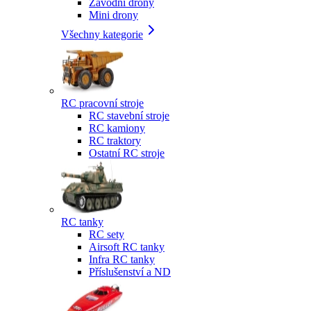
Závodní drony
Mini drony
Všechny kategorie
RC pracovní stroje
RC stavební stroje
RC kamiony
RC traktory
Ostatní RC stroje
RC tanky
RC sety
Airsoft RC tanky
Infra RC tanky
Příslušenství a ND