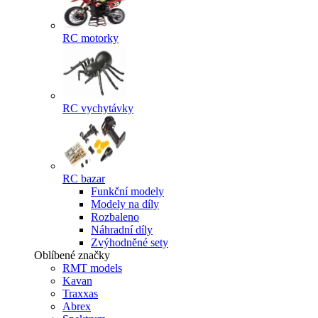
RC motorky
RC vychytávky
RC bazar
Funkční modely
Modely na díly
Rozbaleno
Náhradní díly
Zvýhodněné sety
Oblíbené značky
RMT models
Kavan
Traxxas
Abrex