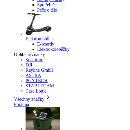
Spotřebiče
Péče o tělo
Elektromobilita
E-boardy
Elektrokoloběžky
Oblíbené značky
Spektrum
DJI
Rayline GmbH
ASTRA
PGYTECH
STABLECAM
Case Logic
Všechny značky
Poradna