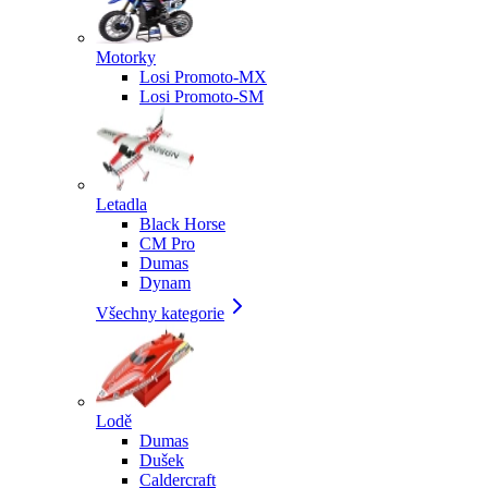
Motorky
Losi Promoto-MX
Losi Promoto-SM
Letadla
Black Horse
CM Pro
Dumas
Dynam
Všechny kategorie
Lodě
Dumas
Dušek
Caldercraft