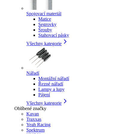
Spojovací materiál
Matice
Segrovky
Šrouby
Stahovací pásky
Všechny kategorie
Nářadí
Montážní nářadí
Řezné nářadí
Lampy a lupy
Pájení
Všechny kategorie
Oblíbené značky
Kavan
Traxxas
Yeah Racing
Spektrum