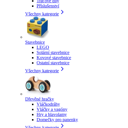
Traťové díly
Příslušenství
Všechny kategorie
Stavebnice
LEGO
Solární stavebnice
Kovové stavebnice
Ostatní stavebnice
Všechny kategorie
Dřevěné hračky
Vláčkodráhy
Vláčky a vagóny
Hry a hlavolamy
Domečky pro panenky
Všechny kategorie