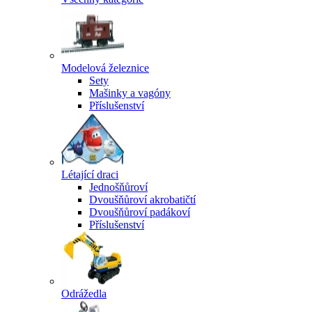
Modelová železnice
Sety
Mašinky a vagóny
Příslušenství
Létající draci
Jednošňůroví
Dvoušňůroví akrobatičtí
Dvoušňůroví padákoví
Příslušenství
Odrážedla