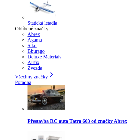
Statická letadla
Oblíbené značky
Abrex
Agama
Siku
Bburago
Deluxe Materials
Airfix
Zvezda
Všechny značky
Poradna
Přestavba RC auta Tatra 603 od značky Abrex