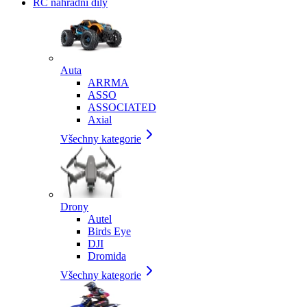
RC náhradní díly
Auta
ARRMA
ASSO
ASSOCIATED
Axial
Všechny kategorie
Drony
Autel
Birds Eye
DJI
Dromida
Všechny kategorie