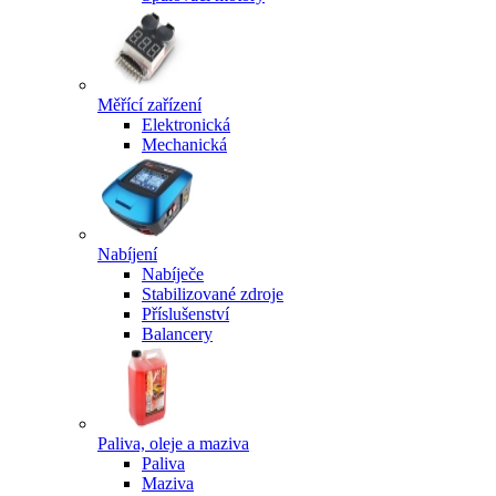
Měřící zařízení
Elektronická
Mechanická
Nabíjení
Nabíječe
Stabilizované zdroje
Příslušenství
Balancery
Paliva, oleje a maziva
Paliva
Maziva