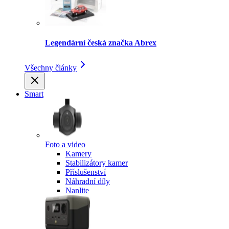
Legendární česká značka Abrex
Všechny články
Smart
Foto a video
Kamery
Stabilizátory kamer
Příslušenství
Náhradní díly
Nanlite