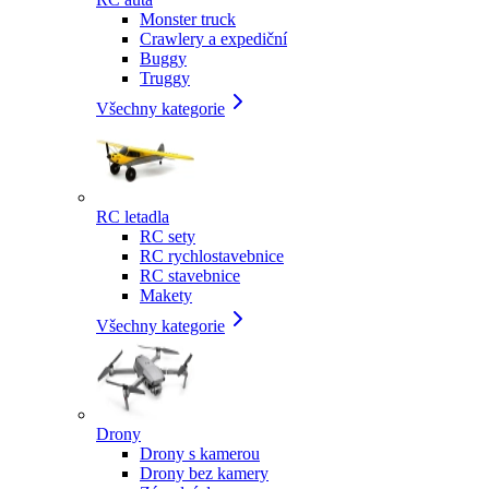
Monster truck
Crawlery a expediční
Buggy
Truggy
Všechny kategorie
RC letadla
RC sety
RC rychlostavebnice
RC stavebnice
Makety
Všechny kategorie
Drony
Drony s kamerou
Drony bez kamery