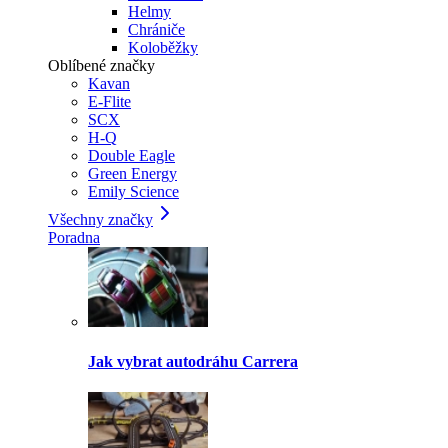
Helmy
Chrániče
Koloběžky
Oblíbené značky
Kavan
E-Flite
SCX
H-Q
Double Eagle
Green Energy
Emily Science
Všechny značky
Poradna
Jak vybrat autodráhu Carrera