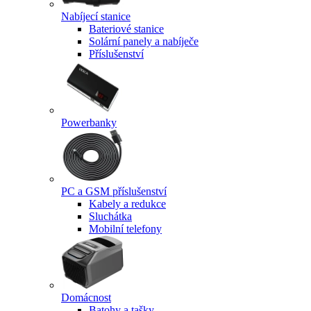
Nabíjecí stanice
Bateriové stanice
Solární panely a nabíječe
Příslušenství
Powerbanky
PC a GSM příslušenství
Kabely a redukce
Sluchátka
Mobilní telefony
Domácnost
Batohy a tašky