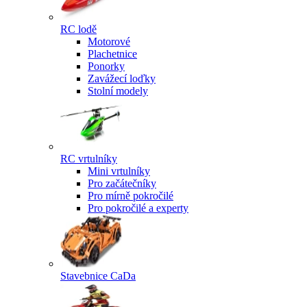
RC lodě
Motorové
Plachetnice
Ponorky
Zavážecí loďky
Stolní modely
RC vrtulníky
Mini vrtulníky
Pro začátečníky
Pro mírně pokročilé
Pro pokročilé a experty
Stavebnice CaDa