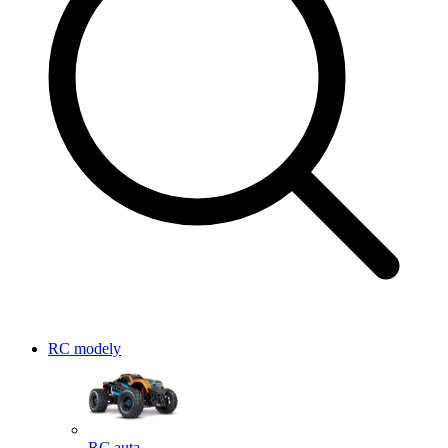
RC modely
RC auta