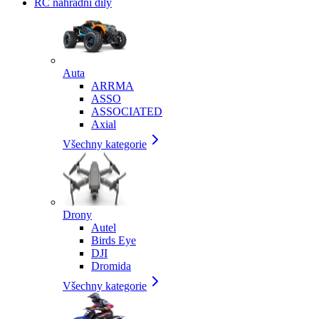
RC náhradní díly
Auta
ARRMA
ASSO
ASSOCIATED
Axial
Všechny kategorie
Drony
Autel
Birds Eye
DJI
Dromida
Všechny kategorie