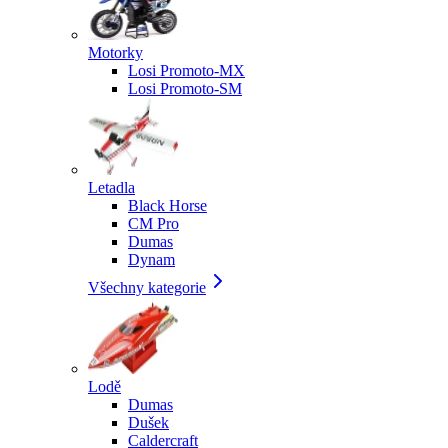
Motorky
Losi Promoto-MX
Losi Promoto-SM
Letadla
Black Horse
CM Pro
Dumas
Dynam
Všechny kategorie
Lodě
Dumas
Dušek
Caldercraft