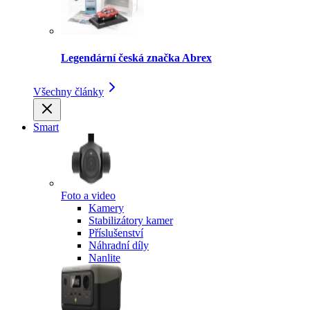
Legendární česká značka Abrex
Všechny články
Smart
Foto a video
Kamery
Stabilizátory kamer
Příslušenství
Náhradní díly
Nanlite