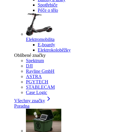
Spotřebiče
Péče o tělo
Elektromobilita
E-boardy
Elektrokoloběžky
Oblíbené značky
Spektrum
DJI
Rayline GmbH
ASTRA
PGYTECH
STABLECAM
Case Logic
Všechny značky
Poradna