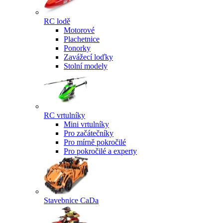
RC lodě
Motorové
Plachetnice
Ponorky
Zavážecí loďky
Stolní modely
RC vrtulníky
Mini vrtulníky
Pro začátečníky
Pro mírně pokročilé
Pro pokročilé a experty
Stavebnice CaDa