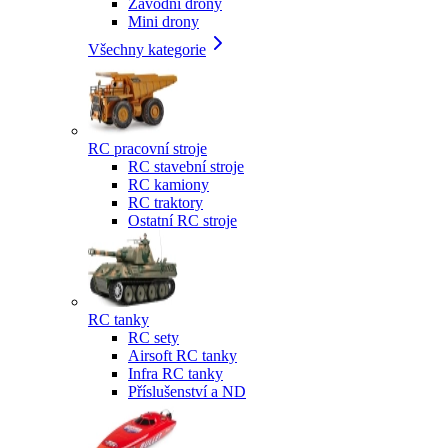
Závodní drony
Mini drony
Všechny kategorie
RC pracovní stroje
RC stavební stroje
RC kamiony
RC traktory
Ostatní RC stroje
RC tanky
RC sety
Airsoft RC tanky
Infra RC tanky
Příslušenství a ND