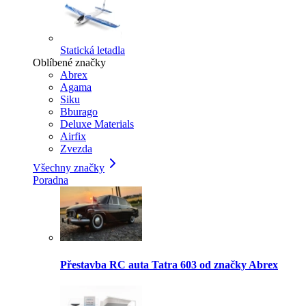
Statická letadla
Oblíbené značky
Abrex
Agama
Siku
Bburago
Deluxe Materials
Airfix
Zvezda
Všechny značky
Poradna
Přestavba RC auta Tatra 603 od značky Abrex