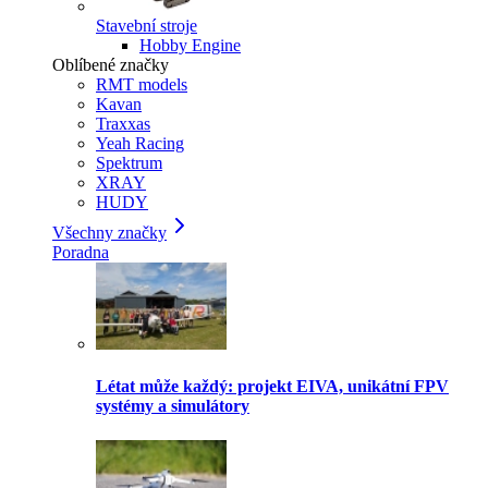
Stavební stroje
Hobby Engine
Oblíbené značky
RMT models
Kavan
Traxxas
Yeah Racing
Spektrum
XRAY
HUDY
Všechny značky
Poradna
Létat může každý: projekt EIVA, unikátní FPV
systémy a simulátory