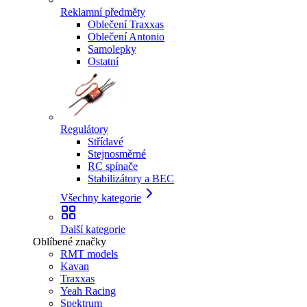
Reklamní předměty
Oblečení Traxxas
Oblečení Antonio
Samolepky
Ostatní
Regulátory
Střídavé
Stejnosměrné
RC spínače
Stabilizátory a BEC
Všechny kategorie
Další kategorie
Oblíbené značky
RMT models
Kavan
Traxxas
Yeah Racing
Spektrum