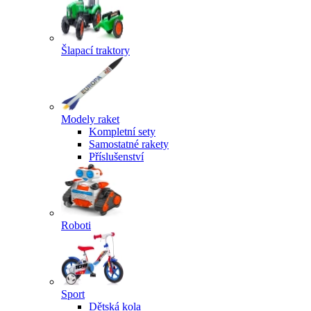
Šlapací traktory
Modely raket
Kompletní sety
Samostatné rakety
Příslušenství
Roboti
Sport
Dětská kola