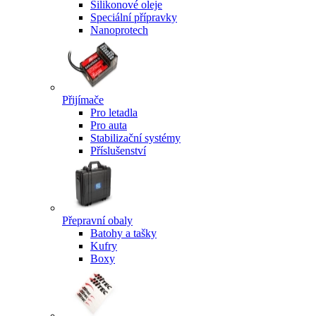
Silikonové oleje
Speciální přípravky
Nanoprotech
Přijímače
Pro letadla
Pro auta
Stabilizační systémy
Příslušenství
Přepravní obaly
Batohy a tašky
Kufry
Boxy