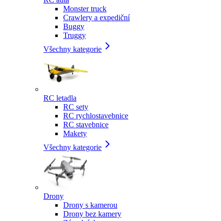
Monster truck
Crawlery a expediční
Buggy
Truggy
Všechny kategorie
RC letadla
RC sety
RC rychlostavebnice
RC stavebnice
Makety
Všechny kategorie
Drony
Drony s kamerou
Drony bez kamery