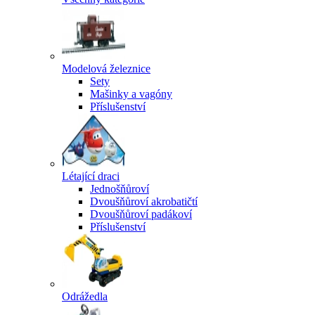
Modelová železnice
Sety
Mašinky a vagóny
Příslušenství
Létající draci
Jednošňůroví
Dvoušňůroví akrobatičtí
Dvoušňůroví padákoví
Příslušenství
Odrážedla