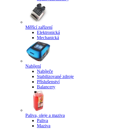
Měřící zařízení
Elektronická
Mechanická
Nabíjení
Nabíječe
Stabilizované zdroje
Příslušenství
Balancery
Paliva, oleje a maziva
Paliva
Maziva