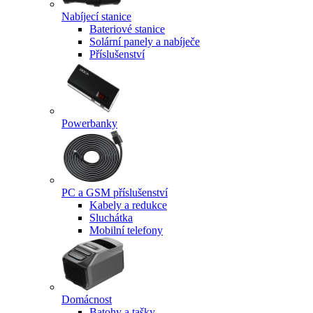
Nabíjecí stanice
Bateriové stanice
Solární panely a nabíječe
Příslušenství
Powerbanky
PC a GSM příslušenství
Kabely a redukce
Sluchátka
Mobilní telefony
Domácnost
Batohy a tašky