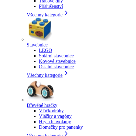
Traťové díly
Příslušenství
Všechny kategorie
Stavebnice
LEGO
Solární stavebnice
Kovové stavebnice
Ostatní stavebnice
Všechny kategorie
Dřevěné hračky
Vláčkodráhy
Vláčky a vagóny
Hry a hlavolamy
Domečky pro panenky
Všechny kategorie