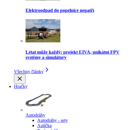
Elektroodpad do popelnice nepatří
Létat může každý: projekt EIVA, unikátní FPV
systémy a simulátory
Všechny články
Hračky
Autodráhy
Autodráhy - sety
Autíčka