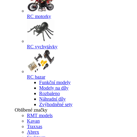
RC motorky
RC vychytávky
RC bazar
Funkční modely
Modely na díly
Rozbaleno
Náhradní díly
Zvýhodněné sety
Oblíbené značky
RMT models
Kavan
Traxxas
Abrex