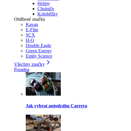
Helmy
Chrániče
Koloběžky
Oblíbené značky
Kavan
E-Flite
SCX
H-Q
Double Eagle
Green Energy
Emily Science
Všechny značky
Poradna
Jak vybrat autodráhu Carrera