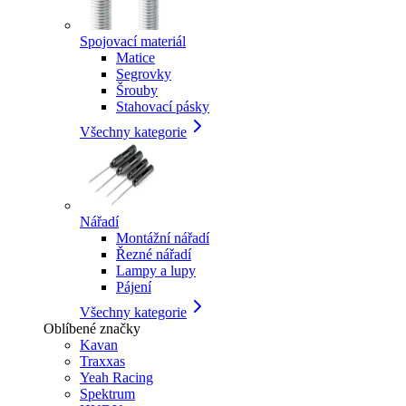
Spojovací materiál
Matice
Segrovky
Šrouby
Stahovací pásky
Všechny kategorie
Nářadí
Montážní nářadí
Řezné nářadí
Lampy a lupy
Pájení
Všechny kategorie
Oblíbené značky
Kavan
Traxxas
Yeah Racing
Spektrum