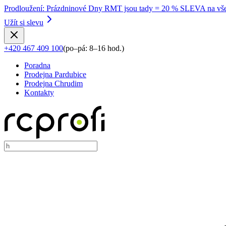
Prodloužení
:
Prázdninové Dny RMT jsou tady = 20 % SLEVA na vše
Užít si slevu
+420 467 409 100
(
po–pá: 8–16 hod.
)
Poradna
Prodejna Pardubice
Prodejna Chrudim
Kontakty