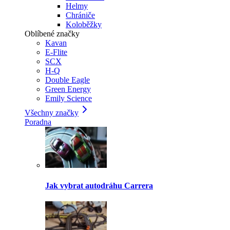
Helmy
Chrániče
Koloběžky
Oblíbené značky
Kavan
E-Flite
SCX
H-Q
Double Eagle
Green Energy
Emily Science
Všechny značky
Poradna
Jak vybrat autodráhu Carrera