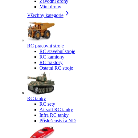
Závodní drony
Mini drony
Všechny kategorie
RC pracovní stroje
RC stavební stroje
RC kamiony
RC traktory
Ostatní RC stroje
RC tanky
RC sety
Airsoft RC tanky
Infra RC tanky
Příslušenství a ND