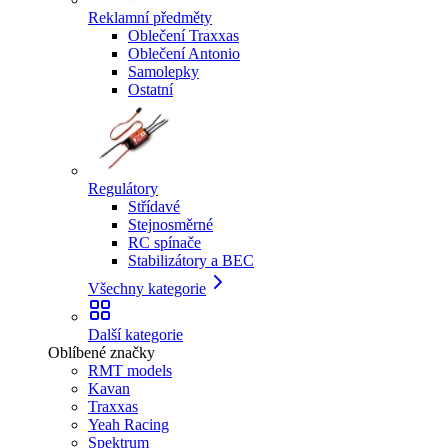
Reklamní předměty
Oblečení Traxxas
Oblečení Antonio
Samolepky
Ostatní
Regulátory
Střídavé
Stejnosměrné
RC spínače
Stabilizátory a BEC
Všechny kategorie
Další kategorie
Oblíbené značky
RMT models
Kavan
Traxxas
Yeah Racing
Spektrum