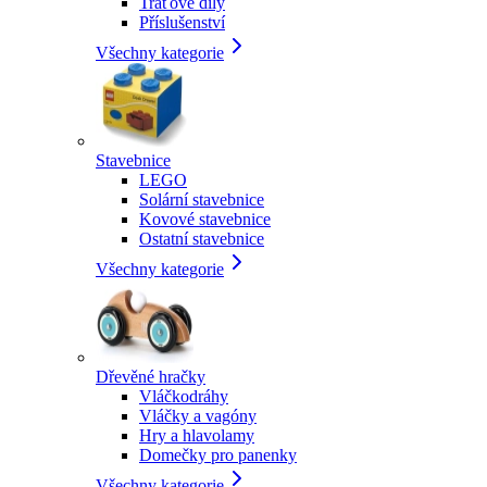
Traťové díly
Příslušenství
Všechny kategorie
Stavebnice
LEGO
Solární stavebnice
Kovové stavebnice
Ostatní stavebnice
Všechny kategorie
Dřevěné hračky
Vláčkodráhy
Vláčky a vagóny
Hry a hlavolamy
Domečky pro panenky
Všechny kategorie