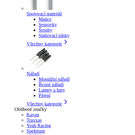
Spojovací materiál
Matice
Segrovky
Šrouby
Stahovací pásky
Všechny kategorie
Nářadí
Montážní nářadí
Řezné nářadí
Lampy a lupy
Pájení
Všechny kategorie
Oblíbené značky
Kavan
Traxxas
Yeah Racing
Spektrum