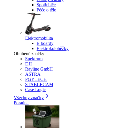
Spotřebiče
Péče o tělo
Elektromobilita
E-boardy
Elektrokoloběžky
Oblíbené značky
Spektrum
DJI
Rayline GmbH
ASTRA
PGYTECH
STABLECAM
Case Logic
Všechny značky
Poradna