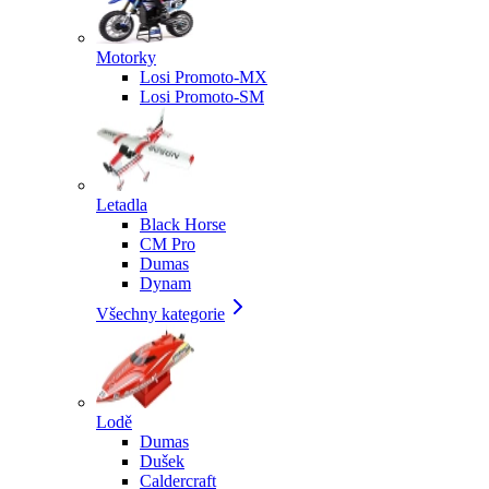
Motorky
Losi Promoto-MX
Losi Promoto-SM
Letadla
Black Horse
CM Pro
Dumas
Dynam
Všechny kategorie
Lodě
Dumas
Dušek
Caldercraft