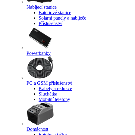
Nabíjecí stanice
Bateriové stanice
Solární panely a nabíječe
Příslušenství
Powerbanky
PC a GSM příslušenství
Kabely a redukce
Sluchátka
Mobilní telefony
Domácnost
Batohy a tašky