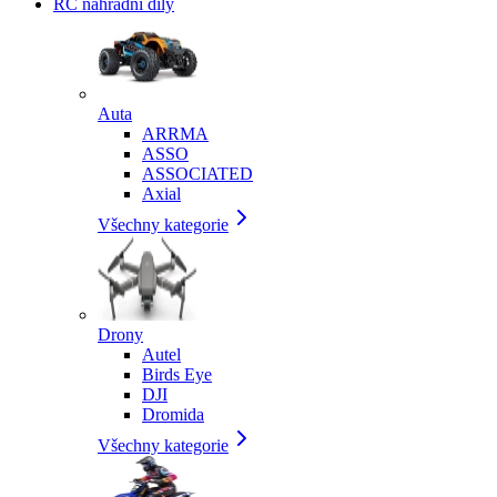
RC náhradní díly
Auta
ARRMA
ASSO
ASSOCIATED
Axial
Všechny kategorie
Drony
Autel
Birds Eye
DJI
Dromida
Všechny kategorie