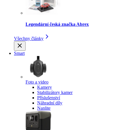
Legendární česká značka Abrex
Všechny články
Smart
Foto a video
Kamery
Stabilizátory kamer
Příslušenství
Náhradní díly
Nanlite