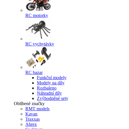
RC motorky
RC vychytávky
RC bazar
Funkční modely
Modely na díly
Rozbaleno
Náhradní díly
Zvýhodněné sety
Oblíbené značky
RMT models
Kavan
Traxxas
Abrex