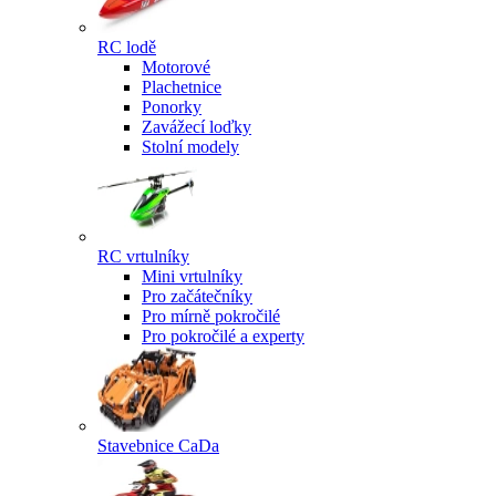
RC lodě
Motorové
Plachetnice
Ponorky
Zavážecí loďky
Stolní modely
RC vrtulníky
Mini vrtulníky
Pro začátečníky
Pro mírně pokročilé
Pro pokročilé a experty
Stavebnice CaDa