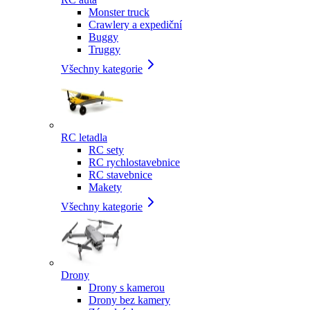
Monster truck
Crawlery a expediční
Buggy
Truggy
Všechny kategorie
RC letadla
RC sety
RC rychlostavebnice
RC stavebnice
Makety
Všechny kategorie
Drony
Drony s kamerou
Drony bez kamery