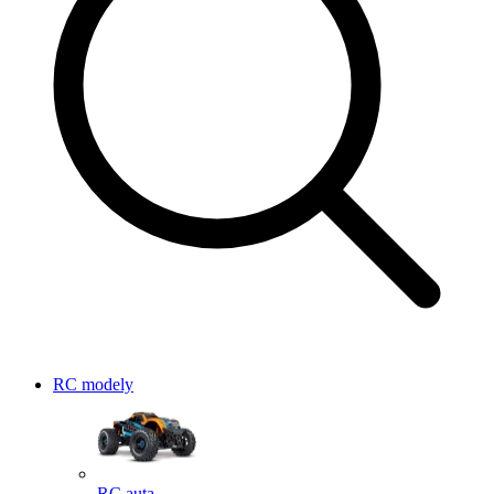
RC modely
RC auta