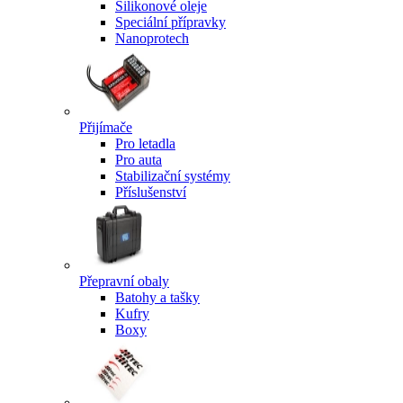
Silikonové oleje
Speciální přípravky
Nanoprotech
Přijímače
Pro letadla
Pro auta
Stabilizační systémy
Příslušenství
Přepravní obaly
Batohy a tašky
Kufry
Boxy