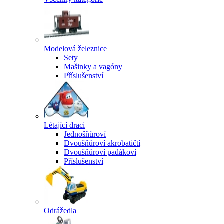
Modelová železnice
Sety
Mašinky a vagóny
Příslušenství
Létající draci
Jednošňůroví
Dvoušňůroví akrobatičtí
Dvoušňůroví padákoví
Příslušenství
Odrážedla