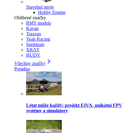
Stavební stroje
Hobby Engine
Oblíbené značky
RMT models
Kavan
Traxxas
Yeah Racing
Spektrum
XRAY
HUDY
Všechny značky
Poradna
Létat může každý: projekt EIVA, unikátní FPV
systémy a simulátory