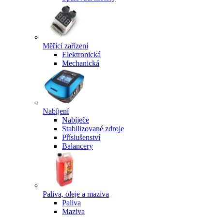
Měřící zařízení
Elektronická
Mechanická
Nabíjení
Nabíječe
Stabilizované zdroje
Příslušenství
Balancery
Paliva, oleje a maziva
Paliva
Maziva