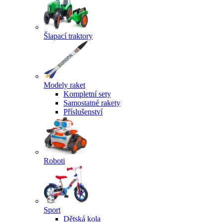
Šlapací traktory
Modely raket
Kompletní sety
Samostatné rakety
Příslušenství
Roboti
Sport
Dětská kola