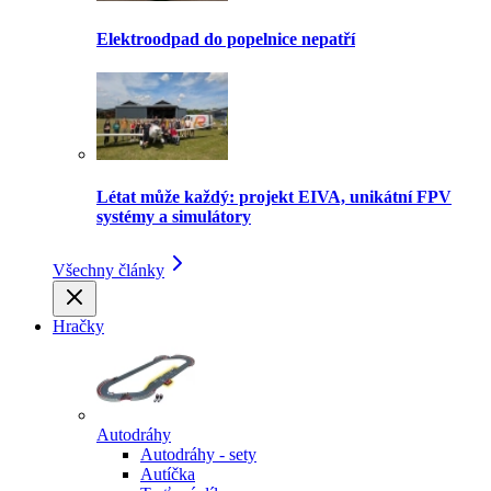
Elektroodpad do popelnice nepatří
Létat může každý: projekt EIVA, unikátní FPV
systémy a simulátory
Všechny články
Hračky
Autodráhy
Autodráhy - sety
Autíčka