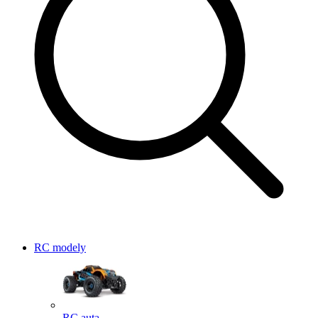
RC modely
RC auta