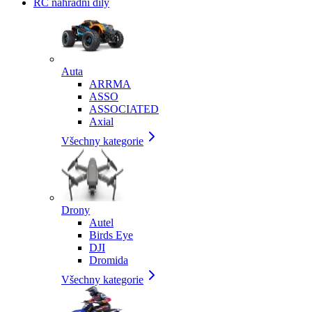
RC náhradní díly
Auta
ARRMA
ASSO
ASSOCIATED
Axial
Všechny kategorie
Drony
Autel
Birds Eye
DJI
Dromida
Všechny kategorie