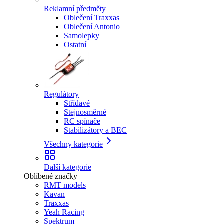
Reklamní předměty
Oblečení Traxxas
Oblečení Antonio
Samolepky
Ostatní
Regulátory
Střídavé
Stejnosměrné
RC spínače
Stabilizátory a BEC
Všechny kategorie
Další kategorie
Oblíbené značky
RMT models
Kavan
Traxxas
Yeah Racing
Spektrum