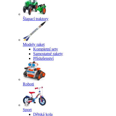
Šlapací traktory
Modely raket
Kompletní sety
Samostatné rakety
Příslušenství
Roboti
Sport
Dětská kola