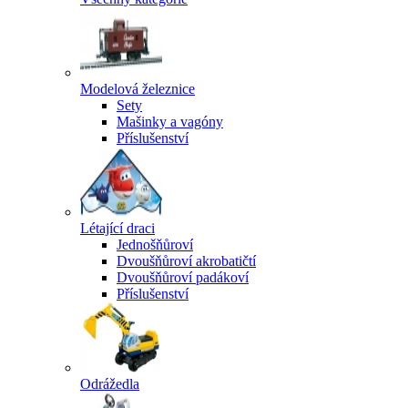
Modelová železnice
Sety
Mašinky a vagóny
Příslušenství
Létající draci
Jednošňůroví
Dvoušňůroví akrobatičtí
Dvoušňůroví padákoví
Příslušenství
Odrážedla