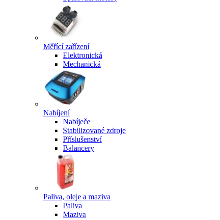
Měřící zařízení
Elektronická
Mechanická
Nabíjení
Nabíječe
Stabilizované zdroje
Příslušenství
Balancery
Paliva, oleje a maziva
Paliva
Maziva