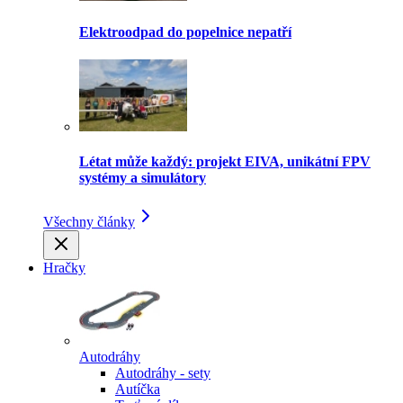
Elektroodpad do popelnice nepatří
Létat může každý: projekt EIVA, unikátní FPV
systémy a simulátory
Všechny články
Hračky
Autodráhy
Autodráhy - sety
Autíčka