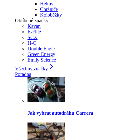
Helmy
Chrániče
Koloběžky
Oblíbené značky
Kavan
E-Flite
SCX
H-Q
Double Eagle
Green Energy
Emily Science
Všechny značky
Poradna
Jak vybrat autodráhu Carrera