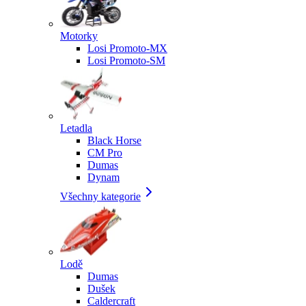
Motorky
Losi Promoto-MX
Losi Promoto-SM
Letadla
Black Horse
CM Pro
Dumas
Dynam
Všechny kategorie
Lodě
Dumas
Dušek
Caldercraft