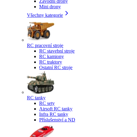
Závodní drony
Mini drony
Všechny kategorie
RC pracovní stroje
RC stavební stroje
RC kamiony
RC traktory
Ostatní RC stroje
RC tanky
RC sety
Airsoft RC tanky
Infra RC tanky
Příslušenství a ND