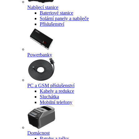
Nabíjecí stanice
Bateriové stanice
Solární panely a nabíječe
Příslušenství
Powerbanky
PC a GSM příslušenství
Kabely a redukce
Sluchátka
Mobilní telefony
Domácnost
Batohy a tašky