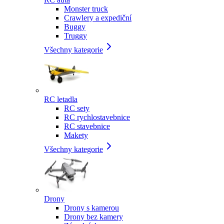
Monster truck
Crawlery a expediční
Buggy
Truggy
Všechny kategorie
RC letadla
RC sety
RC rychlostavebnice
RC stavebnice
Makety
Všechny kategorie
Drony
Drony s kamerou
Drony bez kamery