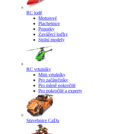
RC lodě
Motorové
Plachetnice
Ponorky
Zavážecí loďky
Stolní modely
RC vrtulníky
Mini vrtulníky
Pro začátečníky
Pro mírně pokročilé
Pro pokročilé a experty
Stavebnice CaDa