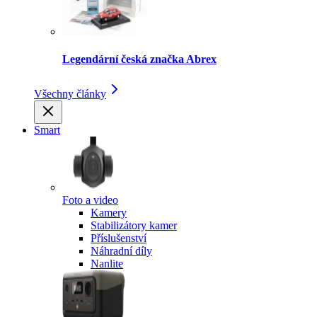
Legendární česká značka Abrex
Všechny články
Smart
Foto a video
Kamery
Stabilizátory kamer
Příslušenství
Náhradní díly
Nanlite