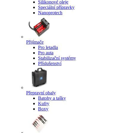
Silikonové oleje
Speciální přípravky
Nanoprotech
Přijímače
Pro letadla
Pro auta
Stabilizační systémy
Příslušenství
Přepravní obaly
Batohy a tašky
Kufry
Boxy