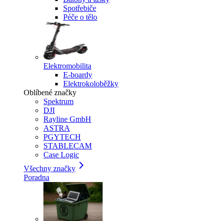
Spotřebiče
Péče o tělo
Elektromobilita
E-boardy
Elektrokoloběžky
Oblíbené značky
Spektrum
DJI
Rayline GmbH
ASTRA
PGYTECH
STABLECAM
Case Logic
Všechny značky
Poradna