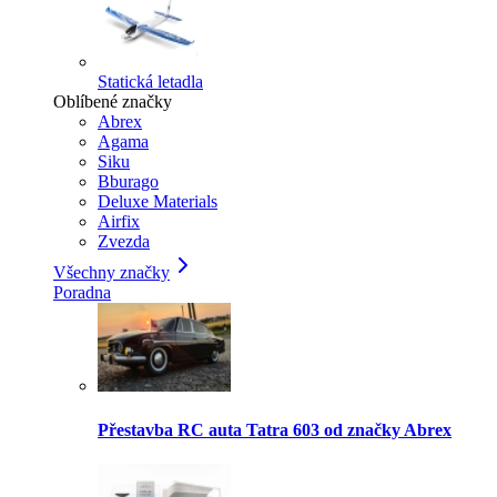
Statická letadla
Oblíbené značky
Abrex
Agama
Siku
Bburago
Deluxe Materials
Airfix
Zvezda
Všechny značky
Poradna
Přestavba RC auta Tatra 603 od značky Abrex