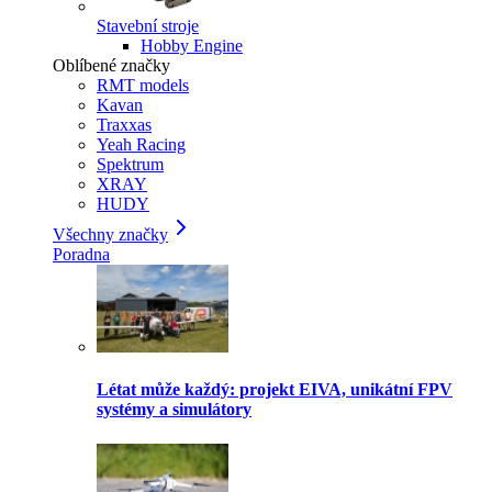
Stavební stroje
Hobby Engine
Oblíbené značky
RMT models
Kavan
Traxxas
Yeah Racing
Spektrum
XRAY
HUDY
Všechny značky
Poradna
Létat může každý: projekt EIVA, unikátní FPV
systémy a simulátory