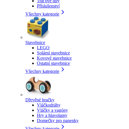
Traťové díly
Příslušenství
Všechny kategorie
Stavebnice
LEGO
Solární stavebnice
Kovové stavebnice
Ostatní stavebnice
Všechny kategorie
Dřevěné hračky
Vláčkodráhy
Vláčky a vagóny
Hry a hlavolamy
Domečky pro panenky
Všechny kategorie