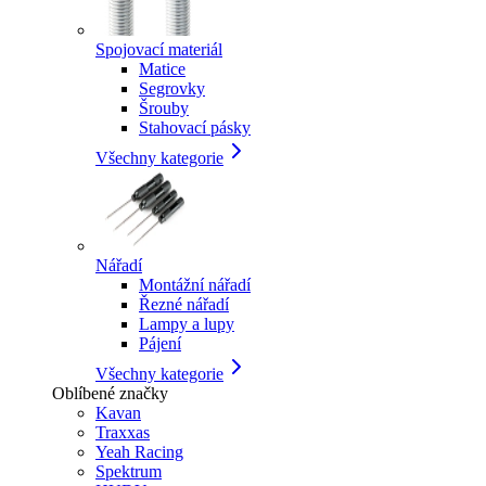
Spojovací materiál
Matice
Segrovky
Šrouby
Stahovací pásky
Všechny kategorie
Nářadí
Montážní nářadí
Řezné nářadí
Lampy a lupy
Pájení
Všechny kategorie
Oblíbené značky
Kavan
Traxxas
Yeah Racing
Spektrum