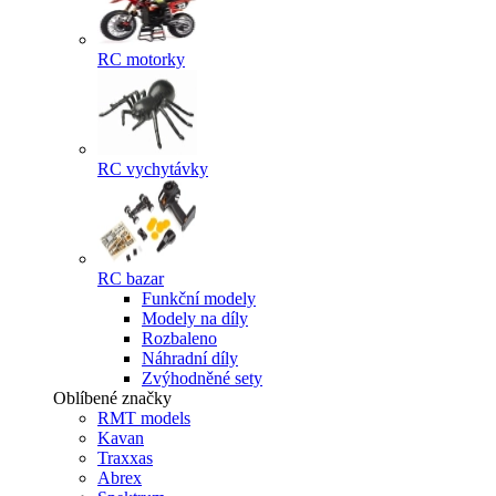
RC motorky
RC vychytávky
RC bazar
Funkční modely
Modely na díly
Rozbaleno
Náhradní díly
Zvýhodněné sety
Oblíbené značky
RMT models
Kavan
Traxxas
Abrex