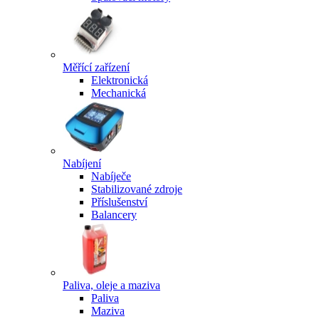
Měřící zařízení
Elektronická
Mechanická
Nabíjení
Nabíječe
Stabilizované zdroje
Příslušenství
Balancery
Paliva, oleje a maziva
Paliva
Maziva