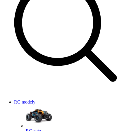
RC modely
RC auta