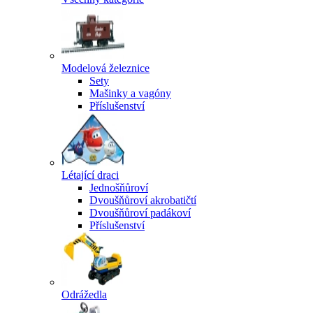
Modelová železnice
Sety
Mašinky a vagóny
Příslušenství
Létající draci
Jednošňůroví
Dvoušňůroví akrobatičtí
Dvoušňůroví padákoví
Příslušenství
Odrážedla