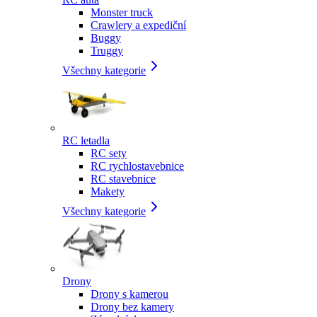
Monster truck
Crawlery a expediční
Buggy
Truggy
Všechny kategorie
RC letadla
RC sety
RC rychlostavebnice
RC stavebnice
Makety
Všechny kategorie
Drony
Drony s kamerou
Drony bez kamery