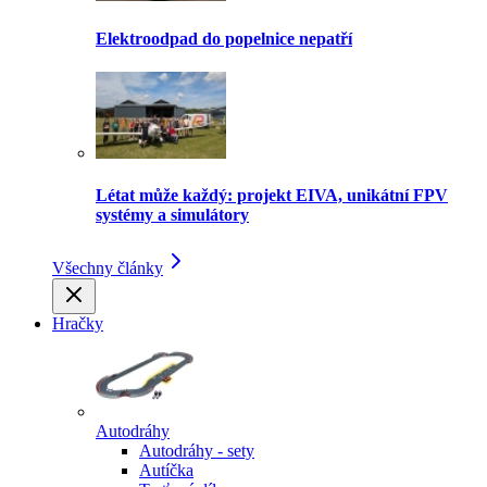
Elektroodpad do popelnice nepatří
Létat může každý: projekt EIVA, unikátní FPV
systémy a simulátory
Všechny články
Hračky
Autodráhy
Autodráhy - sety
Autíčka