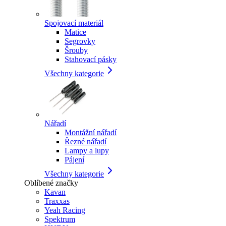
Spojovací materiál
Matice
Segrovky
Šrouby
Stahovací pásky
Všechny kategorie
Nářadí
Montážní nářadí
Řezné nářadí
Lampy a lupy
Pájení
Všechny kategorie
Oblíbené značky
Kavan
Traxxas
Yeah Racing
Spektrum