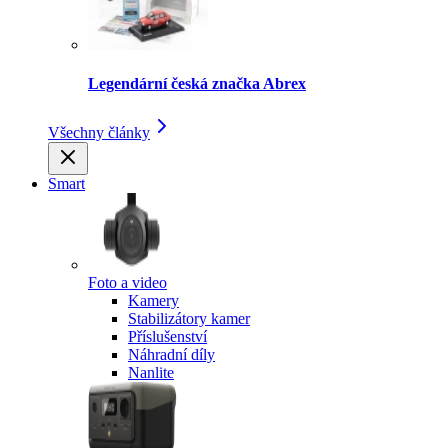
Legendární česká značka Abrex
Všechny články
Smart
Foto a video
Kamery
Stabilizátory kamer
Příslušenství
Náhradní díly
Nanlite