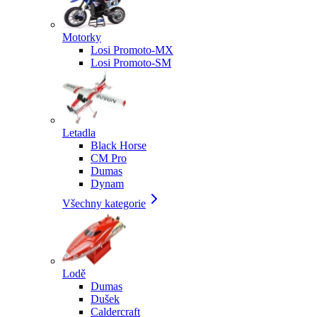
Motorky
Losi Promoto-MX
Losi Promoto-SM
Letadla
Black Horse
CM Pro
Dumas
Dynam
Všechny kategorie
Lodě
Dumas
Dušek
Caldercraft