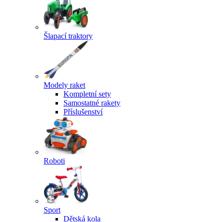
Šlapací traktory
Modely raket
Kompletní sety
Samostatné rakety
Příslušenství
Roboti
Sport
Dětská kola