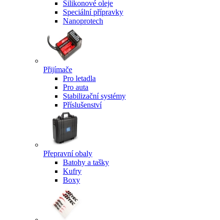
Silikonové oleje
Speciální přípravky
Nanoprotech
Přijímače
Pro letadla
Pro auta
Stabilizační systémy
Příslušenství
Přepravní obaly
Batohy a tašky
Kufry
Boxy