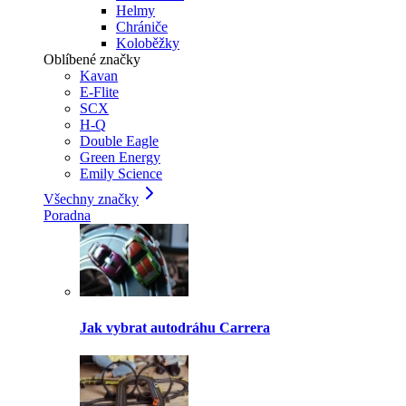
Helmy
Chrániče
Koloběžky
Oblíbené značky
Kavan
E-Flite
SCX
H-Q
Double Eagle
Green Energy
Emily Science
Všechny značky
Poradna
Jak vybrat autodráhu Carrera