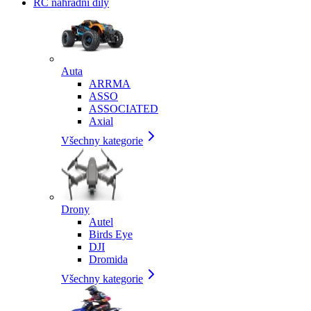
RC náhradní díly
Auta
ARRMA
ASSO
ASSOCIATED
Axial
Všechny kategorie
Drony
Autel
Birds Eye
DJI
Dromida
Všechny kategorie