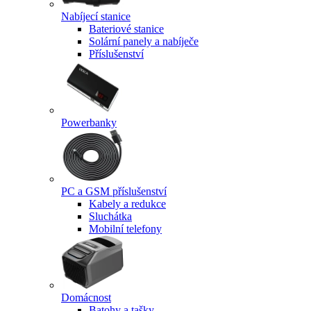
Nabíjecí stanice
Bateriové stanice
Solární panely a nabíječe
Příslušenství
Powerbanky
PC a GSM příslušenství
Kabely a redukce
Sluchátka
Mobilní telefony
Domácnost
Batohy a tašky