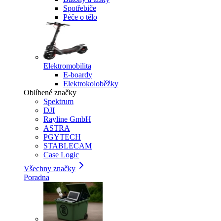
Spotřebiče
Péče o tělo
Elektromobilita
E-boardy
Elektrokoloběžky
Oblíbené značky
Spektrum
DJI
Rayline GmbH
ASTRA
PGYTECH
STABLECAM
Case Logic
Všechny značky
Poradna