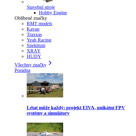
Stavební stroje
Hobby Engine
Oblíbené značky
RMT models
Kavan
Traxxas
Yeah Racing
Spektrum
XRAY
HUDY
Všechny značky
Poradna
Létat může každý: projekt EIVA, unikátní FPV
systémy a simulátory