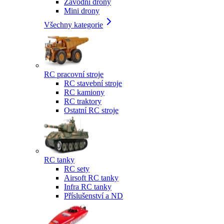
Závodní drony
Mini drony
Všechny kategorie
RC pracovní stroje
RC stavební stroje
RC kamiony
RC traktory
Ostatní RC stroje
RC tanky
RC sety
Airsoft RC tanky
Infra RC tanky
Příslušenství a ND