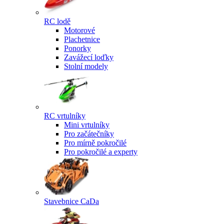
RC lodě
Motorové
Plachetnice
Ponorky
Zavážecí loďky
Stolní modely
RC vrtulníky
Mini vrtulníky
Pro začátečníky
Pro mírně pokročilé
Pro pokročilé a experty
Stavebnice CaDa