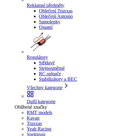
Reklamní předměty
Oblečení Traxxas
Oblečení Antonio
Samolepky
Ostatní
Regulátory
Střídavé
Stejnosměrné
RC spínače
Stabilizátory a BEC
Všechny kategorie
Další kategorie
Oblíbené značky
RMT models
Kavan
Traxxas
Yeah Racing
Spektrum