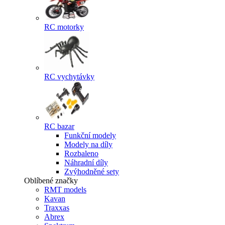
RC motorky
RC vychytávky
RC bazar
Funkční modely
Modely na díly
Rozbaleno
Náhradní díly
Zvýhodněné sety
Oblíbené značky
RMT models
Kavan
Traxxas
Abrex