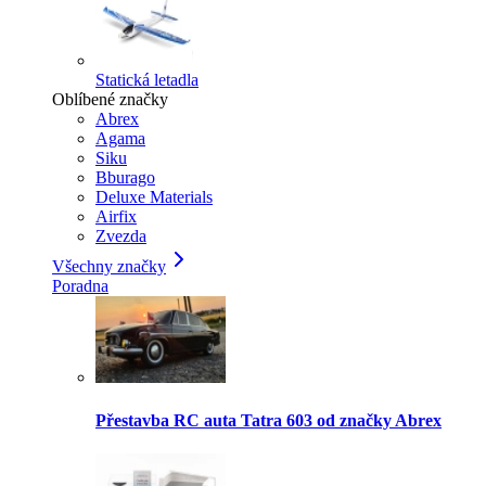
Statická letadla
Oblíbené značky
Abrex
Agama
Siku
Bburago
Deluxe Materials
Airfix
Zvezda
Všechny značky
Poradna
Přestavba RC auta Tatra 603 od značky Abrex