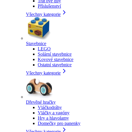
Traťové díly
Příslušenství
Všechny kategorie
Stavebnice
LEGO
Solární stavebnice
Kovové stavebnice
Ostatní stavebnice
Všechny kategorie
Dřevěné hračky
Vláčkodráhy
Vláčky a vagóny
Hry a hlavolamy
Domečky pro panenky
Všechny kategorie